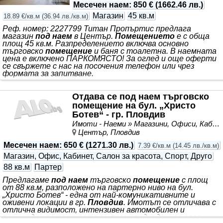
Месечен наем
:
850 €
(
1662.46 лв.
)
Магазин
45 кв.м
18.89 €/кв.м
(
36.94 лв./кв.м
)
Реф. номер: 2227799 Титан Пропъртис предлага
магазин
под наем
в Център.
Помещението
е с обща
площ 45 кв.м. Разпределението включва основно
търговско
помещение
и баня с тоалетна. В наемната
цена е включено ПАРКОМЯСТО! За оглед и още оферти
се свържете с нас на посочения телефон или чрез
формата за запитване.
Отдава се под наем търговско
помещение на бул. „Христо
Ботев“ - гр. Пловдив
Имоти - Наеми » Магазини, Офиси, Кабинети, Салони
Център, Пловдив
Месечен наем
:
650 €
(
1271.30 лв.
)
7.39 €/кв.м
(
14.45 лв./кв.м
)
Магазин, Офис, Кабинет, Салон за красота, Спорт, Друго
88 кв.м
Партер
Предлагаме
под наем
търговско
помещение
с площ
от 88 кв.м, разположено на партерно ниво на бул.
„Христо Ботев“ - една от най-комуникативните и
оживени локации в гр.
Пловдив
. Имотът се отличава с
отлична видимост, интензивен автомобилен и
пешеходен поток, което го прави подходящ за различни