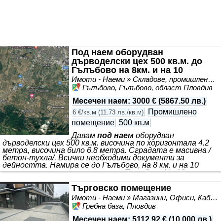
агенции / брокери! Благодаря предварително!
Под наем оборудван
дърводелски цех 500 кв.м. до
Гълъбово на 8км. и на 10
минути от Пловдив
Имоти - Наеми » Складове, промишлени и стопански имоти под наем
Гълъбово, Гълъбово, област Пловдив
Месечен наем
:
3000 €
(
5867.50 лв.
)
Промишлено
6 €/кв.м
(
11.73 лв./кв.м
)
помещение
500 кв.м
Давам
под наем
оборудван
дърводелски цех 500 кв.м. височина по хоризонтала 4.2
метра, височина било 6.8 метра. Сградата е масивна /
бетон-тухла/. Всички необходими документи за
дейността. Намира се до Гълъбово, на 8 км. и на 10
минути от околовръстното на
Пловдив
. На 13 км. от
центъра на
Пловдив
. 700 метра надморска височина.
Чист въздух. В цеха има всички необходими дърводелски
Търговско помещение
машини даже и дублиращи се. Може да се използва и за
Имоти - Наеми » Магазини, Офиси, Кабинети, Салони
друг вид дейност / склад. Достъп от два асфалтови
Гребна база, Пловдив
пътя-през Марково и през Гълъбово. Има възможност за
наемане и на съседно
помещение
от 200 кв.м. със
Месечен наем
:
5112.92 €
(
10 000 лв.
)