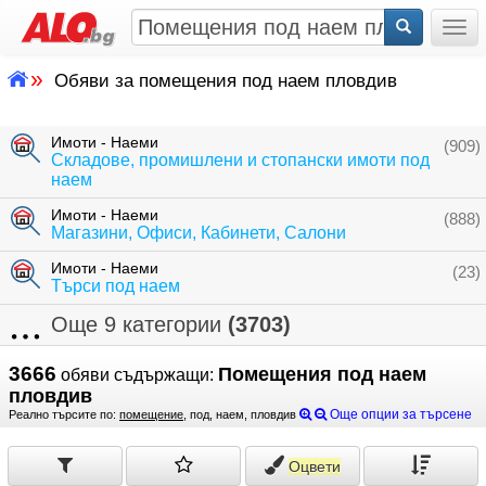
Togg
»
Обяви за помещения под наем пловдив
Имоти - Наеми
(909)
Складове, промишлени и стопански имоти под
наем
Имоти - Наеми
(888)
Магазини, Офиси, Кабинети, Салони
Имоти - Наеми
(23)
Търси под наем
Още 9 категории
(3703)
3666
Помещения под наем
обяви съдържащи:
пловдив
Още опции за търсене
Реално търсите по:
помещение
, под, наем, пловдив
Оцвети