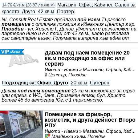
Магазин, Офис, Кабинет, Салон за
14.76 €/кв.м
(
28.87 лв./кв.м
)
красота, Друго
42 кв.м
Партер
NL Consult Real Estate предлага
под наем
Търговско
помещение
с отлична локация в Идеалния Център в гр.
Пловдив
- ул. Христо Г. Данов. Имотът е разположен на
партерно ниво и е с площ от 42 кв.м., като разполага
със санитарен възел. Голямата витрина към една от
най-оживените търговски улици в града осигурява
отлична видимост за вашия бизнес.
Помещението
е
подходящо за както за магазин и шоурум; така и за офис
Давам под наем помещение 20
или представителство на компания; счетоводна,
кв.м подходящо за офис или
адвокатска кантора, галерия, ателие или
сервиз
консултантски център и други търговски и
Имоти - Наеми » Магазини, Офиси, Кабинети, Салони
административни дейности. Имотът се отдава
Център, Пловдив
дългосрочно
Подходящ за
: Офис, Друго
20 кв.м
Сутерен
Давам
под наем помещение
20 кв.м подходящо за офис
или сервиз, с WC, баня. Приземен етаж, бул. Христо
Ботев 45 до автогара Юг, с 1 паркомясто.
Помещение за фризьор,
козметик, и друга дейност Второ
РПУ
Имоти - Наеми » Магазини, Офиси, Кабинети, Салони
Младежки хълм, Пловдив