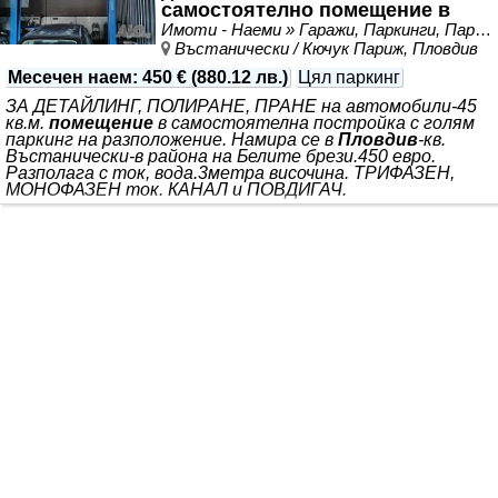
самостоятелно помещение в
охрана на търговския център; * ДДС.
паркинг, без сграда над него.
Имоти - Наеми » Гаражи, Паркинги, Паркоместа под наем
Въстанически / Кючук Париж, Пловдив
Месечен наем
:
450 €
(
880.12 лв.
)
Цял паркинг
ЗА ДЕТАЙЛИНГ, ПОЛИРАНЕ, ПРАНЕ на автомобили-45
кв.м.
помещение
в самостоятелна постройка с голям
паркинг на разположение. Намира се в
Пловдив
-кв.
Въстанически-в района на Белите брези.450 евро.
Разполага с ток, вода.3метра височина. ТРИФАЗЕН,
МОНОФАЗЕН ток. КАНАЛ и ПОВДИГАЧ.