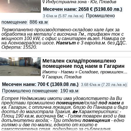
Индустриална зона - Юг, Пловдив
Месечен наем
:
2658 €
(
5198.60 лв.
)
Промишлено
3 €/кв.м
(
5.87 лв./кв.м
)
помещение
886 кв.м
Термопанелно производствено-складово хале /цех за
обработка на метали/ с височина 7м., трифазен ток с
мощност 100 kW, с офис и санитарeн възел. Намира се
на Асеновградско шосе.
Наемът
е 3 евро/кв.м. без ДДС.
Оферта: 15520.
Метален склад/промишлено
помещение под наем в Гагарин
Имоти - Наеми » Складове, промишлени и стопански имоти под наем
Гагарин, Пловдив
Месечен наем
:
700 €
(
1369.08 лв.
)
3.68 €/кв.м
(
7.20 лв./кв.м
)
Промишлено помещение
190 кв.м
Естрея Недмижими имоти има удоволствието да Ви
представи промишлено
помещение
/склад
под наем
в
кв. Гагарин, с отлична локация, близо до Панаира и бърз
достъп до магистрала Тракия. 🏡 Характеристики: -
Площ 190 кв.м, височина 6м; - Голям товарен вход и два
допълнителни входа; - Три отделни
помещения
- едно
голямо и две по-малки, едното от които е
самостоятелна стая, подходящо за съблекалня,