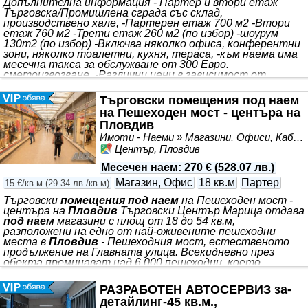
Допълнителна информация - Партер и втори етаж
Търговска/Промишлена сграда със склад,
производствено хале, -Партерен етаж 700 м2 -Втори
етаж 760 м2 -Трети етаж 260 м2 (по избор) -шоурум
130m2 (по избор) -Включва няколко офиса, конферентни
зони, няколко тоалетни, кухня, тераса, -към наема има
месечна такса за обслужване от 300 Евро.
сметоизвозване. -Различни цени в зависимост от
преградите -Дава се
под наем
от собственик.
Търговски помещения под наем
на Пешеходен мост - центъра на
Пловдив
Имоти - Наеми » Магазини, Офиси, Кабинети, Салони
Център, Пловдив
Месечен наем
:
270 €
(
528.07 лв.
)
Магазин, Офис
18 кв.м
Партер
15 €/кв.м
(
29.34 лв./кв.м
)
Търговски
помещения под наем
на Пешеходен мост -
центъра на
Пловдив
Търговски Център Марица отдава
под наем
магазини с площ от 18 до 54 кв.м,
разположени на едно от най-оживените пешеходни
места в
Пловдив
- Пешеходния мост, естественото
продължение на Главната улица. Всекидневно през
обекта преминават над 6 000 пешеходци, което
осигурява отлична видимост и постоянен поток от
потенциални клиенти. Наемна цена: 15 €/кв.м с включен
РАЗРАБОТЕН АВТОСЕРВИЗ за-
ДДС В цената са включени: *
наем
на
помещението
; *
детайлинг-45 кв.м.,
почистване на общите части; * 24/7 видеонаблюдение; *