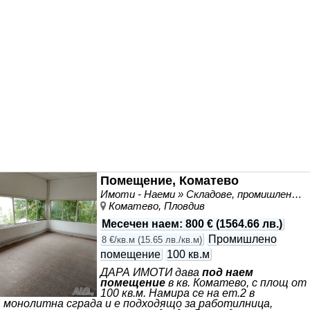
кабинет, онлайн бизнес, счетоводна дейност,
козметични услуги или друг тип тиха дейност. 📍
Локацията е комуникативна
Помещение, Коматево
Имоти - Наеми » Складове, промишлени и стопански имоти под наем
Коматево, Пловдив
Месечен наем
:
800 €
(
1564.66 лв.
)
Промишлено
8 €/кв.м
(
15.65 лв./кв.м
)
помещение
100 кв.м
ДАРА ИМОТИ дава
под наем
помещение
в кв. Коматево, с площ от
100 кв.м. Намира се на ет.2 в
монолитна сграда и е подходящо за работилница,