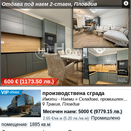
предпочитана, с лесен достъп и постоянен
Отдава под наем 2-стаен, Пловдив
човекопоток! 📞 Свържете се с нас за повече
информация и оглед!
600 €
(
1173.50 лв.
)
производствена сграда
Имоти - Наеми » Складове, промишлени и стопански имоти под наем
Тракия, Пловдив
Месечен наем
:
5000 €
(
9779.15 лв.
)
Промишлено
2.65 €/кв.м
(
5.20 лв./кв.м
)
помещение
1885 кв.м