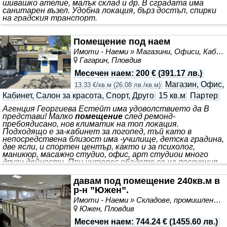
шивашко ателие, малък склад и др. В сградата има
санитарен възел. Удобна локация, бърз достъп, спирки
на градския транспорт.
Помещение под наем
Имоти - Наеми » Магазини, Офиси, Кабинети, Салони
Гагарин, Пловдив
Месечен наем
:
200 €
(
391.17 лв.
)
Магазин, Офис,
13.33 €/кв.м
(
26.08 лв./кв.м
)
Кабинет, Салон за красота, Спорт, Друго
15 кв.м
Партер
Агенция Георгиева Естейт има удоволствието да В
представи! Малко
помещение
след ремонд-
пребоядисано, нов климатик на топ локация.
Подходящо е за-кабинет за логопед, тъй като в
непосредствена близост има -училище, детска градина,
две ясли, и спортен център, както и за психолог,
маникюр, масажно студио, офис, арт студиои много
други дейности. При интерес обадете се на посочения
телефон. Агенцията разполага с ключ!
давам под помещение 240кв.м в
р-н ”Южен”.
Имоти - Наеми » Складове, промишлени и стопански имоти под наем
Южен, Пловдив
Месечен наем
:
744.24 €
(
1455.60 лв.
)