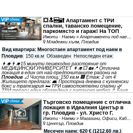
💥🔝🆕🔐 Апартамент с ТРИ
спални, таванско помещение,
паркомясто и гараж! На ТОП
ЛОКАЦИЯ
Имоти - Наеми » Апартаменти под наем
Младежки хълм, Пловдив
Вид квартира
: Многостаен апартамент под наем в
Пловдив
150 кв.м
Обзаведен
Непоследен етаж
👩‍🎓👨‍🎓15 минути пешеходно разстояние от
МЕДИЦИНСКИ УНИВЕРСИТЕТ 👩‍🎓💥 🏡📍 Отлична
локация в един от най-предпочитаните райони на
Пловдив
📐 Чиста площ: 150 кв.м 🏢 Етаж: 2 от 4
Жилището предлага: 🛋️ Просторна дневна с кухненски
бокс и трапезария 🛏️ ТРИ самостоятелни спални 🌿
ТРИ тераси една обзаведена с ратанова мебел 🚿 Баня
и отделна тоалетна 🚪 Просторно антре 📦 Таванско
помещение
🚗 ГАРАЖ И ПАРКОМЯСТО, включени в
Търговско помещение с отлична
месечния
наем
! Жилището е след основен ремонт и е
локация в Идеалния Център в
готово да посрещне своите нови наематели. 🔑 Имот
гр. Пловдив - ул. Христо Г.
18546 🏠 Трейд Хаус недвижими имоти
Данов.
Имоти - Наеми » Магазини, Офиси, Кабинети, Салони
Център, Пловдив
Месечен наем
:
620 €
(
1212.60 лв.
)