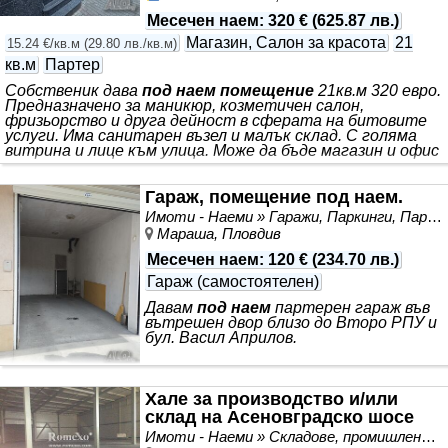
Месечен наем
:
320 €
(
625.87 лв.
)
Магазин, Салон за красота
21
15.24 €/кв.м
(
29.80 лв./кв.м
)
кв.м
Партер
Собственик дава
под наем помещение
21кв.м 320 евро.
Предназначено за маникюр, козметичен салон,
фризьорство и друга дейност в сферата на битовите
услуги. Има санитарен възел и малък склад. С голяма
витрина и лице към улица. Може да бъде магазин и офис
Гараж, помещение под наем.
Имоти - Наеми » Гаражи, Паркинги, Паркоместа под наем
Мараша, Пловдив
Месечен наем
:
120 €
(
234.70 лв.
)
Гараж (самостоятелен)
Давам
под наем
партерен гараж във
вътрешен двор близо до Второ РПУ и
бул. Васил Априлов.
Хале за производство и/или
склад на Асеновградско шосе
Имоти - Наеми » Складове, промишлени и стопански имоти под наем