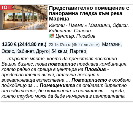
Представително помещение с
панорамна гледка към река
Марица
Имоти - Наеми » Магазини, Офиси,
Кабинети, Салони
Център, Пловдив
1250 €
(
2444.80 лв.
)
Магазин,
23.15 €/кв.м
(
45.27 лв./кв.м
)
Офис, Кабинет, Друго
54 кв.м
Партер
… търсите място, което да представя достойно
Вашия бизнес, това
помещение
предлага комбинация,
която рядко се среща в центъра на
Пловдив
-
представителна визия, отлична локация и
впечатляваща естествена …
Помещението
е особено
подходящо за …
Помещенията
се отдават директно
от собственик, без комисиона за наемателя … среда,
която трудно може да бъде намерена в централната
част на
Пловдив
… Изключително светло
помещение
с много естествена дневна светлина … На
приложените снимки са показани както реалното
състояние на
помещението
, така и примерни
визуализации на възможно офисно или търговско …
може да бъде намерена в друга търговска локация в