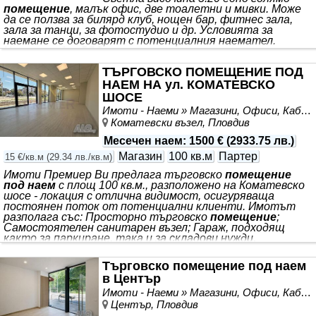
помещение
, малък офис, две тоалетни и мивки. Може
да се ползва за билярд клуб, нощен бар, фитнес зала,
зала за танци, за фотостудио и др. Условията за
наемане се договарят с потенциалния наемател.
Цената е без ДДС.
ТЪРГОВСКО ПОМЕЩЕНИЕ ПОД
НАЕМ НА ул. КОМАТЕВСКО
ШОСЕ
Имоти - Наеми » Магазини, Офиси, Кабинети, Салони
Коматевски възел, Пловдив
Месечен наем
:
1500 €
(
2933.75 лв.
)
Магазин
100 кв.м
Партер
15 €/кв.м
(
29.34 лв./кв.м
)
Имоти Премиер Ви предлага търговско
помещение
под наем
с площ 100 кв.м., разположено на Коматевско
шосе - локация с отлична видимост, осигуряваща
постоянен поток от потенциални клиенти. Имотът
разполага със: Просторно търговско
помещение
;
Самостоятелен санитарен възел; Гараж, подходящ
както за паркиране, така и за складови нужди.
Подходящо е за магазин, шоурум, офис или друг вид
търговска дейност. Отличната локация и лесният
Търговско помещение под наем
достъп го правят чудесен избор за развитие на Вашия
в Център
бизнес. За повече информация и оглед се свържете с
нас. № 397018
Имоти - Наеми » Магазини, Офиси, Кабинети, Салони
Център, Пловдив