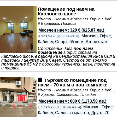
работилница, офис и др. - Трифазен ток и
самостоятелен електромер; - Стелажи, монтирани на
Помещение под наем на
част от стените в склада; - Вътрешен двор с
Карловско шосе
възможност за паркиране; - Тоалетна. При интерес, ще
се
Имоти - Наеми » Магазини, Офиси, Кабинети, Салони
Кършияка, Пловдив
Месечен наем
:
320 €
(
625.87 лв.
)
Магазин, Офис,
4.92 €/кв.м
(
9.63 лв./кв.м
)
Кабинет, Спорт
65 кв.м
Втори етаж
Собственик дава
под наем
помещение
в офис сграда на
Карловско шосе, в района на бензиностанция Инса Ойл и
търговски център Виа Север. Състои се от голямо
помещение
65 м2 с обособен кухненски ъгъл, тоалетна
и тераса.
🏢 Търговско помещение под
наем - 70 кв.м в нов комплекс
Имоти - Наеми » Магазини, Офиси, Кабинети, Салони
Христо Смирненски, Пловдив
Месечен наем
:
600 €
(
1173.50 лв.
)
Магазин, Офис,
8.57 €/кв.м
(
16.76 лв./кв.м
)
Кабинет, Салон за красота, Друго
70