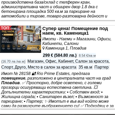
производствена база/склад с телферен кран,
административна част и обширен двор 1.8 дка с
бетонирана площадка 500 кв.м за паркиране на
автомобили и тирове, товаро-разтоварна дейност и
открити складови площи. Възможност за наемане на
още едно хале на същото място. Предимства на
Супер цена! Помещение под
имота: ✅ Отлична локация и комуникации - близо до
наем, кв. Каменица1
Панаира и автомагистрала Тракия, в непосредствена
Имоти - Наеми » Магазини, Офиси,
близост до булеварди; ✅ Телферен кран
Кабинети, Салони
Каменица 1, Пловдив
299 €
(
584.80 лв.
)
8.54 €/кв.м
Магазин, Офис, Кабинет, Салон за красота,
(
16.70 лв./кв.м
)
Спорт, Друго, Място в салон за красота
35 кв.м
Партер
Имот № 28158 🔐 Rio Prime Estates, предлага
помещение
, разположено в централната част на град
Пловдив
. ✅ Просторно, добре осветено, с големи
прозорци осигуряващи естествена светлина. 💥
Допълнителни характеристики: ▪ Собствен вход; ▪
Жилищна сграда; ▪ Санитарен възел; ▪ Възможност за
паркиране; ▪ Партер; ✨ Имотът е във вид който може
сами да развихрите въображението си! ✅ Подходящ е за
различен вид дейност! 📍 Локацията е комуникативна и