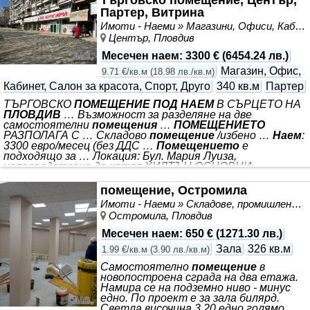
Партер, Витрина
Имоти - Наеми » Магазини, Офиси, Кабинети, Салони
Център, Пловдив
Месечен наем
:
3300 €
(
6454.24 лв.
)
Магазин, Офис,
9.71 €/кв.м
(
18.98 лв./кв.м
)
Кабинет, Салон за красота, Спорт, Друго
340 кв.м
Партер
ТЪРГОВСКО
ПОМЕЩЕНИЕ ПОД НАЕМ
В СЪРЦЕТО НА
ПЛОВДИВ
… Възможност за разделяне на две
самостоятелни
помещения
…
ПОМЕЩЕНИЕТО
РАЗПОЛАГА С … Складово
помещение
/избено …
Наем
:
3300 евро/месец (без ДДС …
Помещението
е
подходящо за … Локация: Бул. Мария Луиза,
непосредствено до хотел ХИЛТЪН ОСНОВНИ
ХАРАКТЕРИСТИКИ: - Реална площ на обекта - Отлична
видимост с голямо лице към булеварда - *** -
помещение, Остромила
Разположен на оживена пешеходна зона с интензивен
Имоти - Наеми » Складове, промишлени и стопански имоти под наем
пешеходен трафик - Възможен паркинг пред /и зад/
Остромила, Пловдив
обекта *** : - Впечатляващи витринни прозорци - 24 м. -
Окачени високи тавани - 3,5м. - Санитарен възел - 4 бр. -
Месечен наем
:
650 €
(
1271.30 лв.
)
Зала
326 кв.м
1.99 €/кв.м
(
3.90 лв./кв.м
)
Самостоятелно
помещение
в
новопостроена сграда на два етажа.
Намира се на подземно ниво - минус
едно. По проект е за зала билярд.
Светла височина 3.20 едно голямо