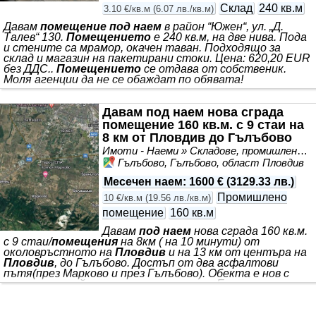
Склад
240 кв.м
3.10 €/кв.м
(
6.07 лв./кв.м
)
Давам
помещение под наем
в район “Южен“, ул. „Д.
Талев“ 130.
Помещението
е 240 кв.м, на две нива. Пода
и стените са мрамор, окачен таван. Подходящо за
склад и магазин на пакетирани стоки. Цена: 620,20 EUR
без ДДС..
Помещението
се отдава от собственик.
Моля агенции да не се обаждат по обявата!
Давам под наем нова сграда
помещение 160 кв.м. с 9 стаи на
8 км от Пловдив до Гълъбово
Имоти - Наеми » Складове, промишлени и стопански имоти под наем
Гълъбово, Гълъбово, област Пловдив
Месечен наем
:
1600 €
(
3129.33 лв.
)
Промишлено
10 €/кв.м
(
19.56 лв./кв.м
)
помещение
160 кв.м
Давам
под наем
нова сграда 160 кв.м.
с 9 стаи/
помещения
на 8км ( на 10 минути) от
околовръстното на
Пловдив
и на 13 км от центъра на
Пловдив
, до Гълъбово. Достъп от два асфалтови
пътя(през Марково и през Гълъбово). Обекта е нов с
всички европейски изисквания и норми. Електричество,
вода и парно на газ. Голяма електрическа мощност.
Надморска височина 700 метра. Чудесна природа, чист
въздух, спокойствие и тишина. Моля да не ме безпокоят