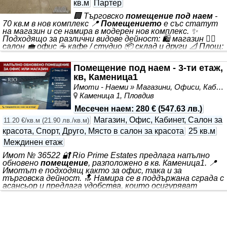
кв.м
Партер
🏢 Търговско
помещение под наем
-
70 кв.м в нов комплекс 📍
Помещението
е със статут
на магазин и се намира в модерен нов комплекс. ✨
Подходящо за различни видове дейност: 🛍️ магазин 💇‍♂️
салон 💼 офис ☕ кафе / студио 📦 склад и други 📐 Площ:
70 кв.м 💶
Наем
: 600 € ✅ Светло и функционално
помещение
✅ Подходящо за развиване на бизнес ✅
Помещение под наем - 3-ти етаж,
Отлична възможност за нов или разширяващ се бизнес
кв, Каменица1
📞 За повече информация и оглед - лично съобщение или
обаждане.
Имоти - Наеми » Магазини, Офиси, Кабинети, Салони
Каменица 1, Пловдив
Месечен наем
:
280 €
(
547.63 лв.
)
Магазин, Офис, Кабинет, Салон за
11.20 €/кв.м
(
21.90 лв./кв.м
)
красота, Спорт, Друго, Място в салон за красота
25 кв.м
Междинен етаж
Имот № 36522 🔐 Rio Prime Estates предлага напълно
обновено
помещение
, разположено в кв. Каменица1. 📍
Имотът е подходящ както за офис, така и за
търговска дейност. 🔝 Намира се в поддържана сграда с
асансьор и предлага удобства, които осигуряват
комфортна работна среда. 📐 Площ: 25 кв.м ❄️
Помещението
разполага с централна климатизация 🚻
На етажа има сервизно
помещение
за допълнително
удобство ✨ Имотът е след ремонт и е готов за
незабавно нанасяне. ✅ Подходящ е за малък офис,