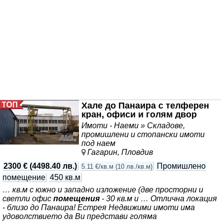
центъра на
Пловдив
…
Хале до Панаира с телферен
кран, офиси и голям двор
Имоти - Наеми » Складове,
промишлени и стопански имоти
под наем
Гагарин, Пловдив
2300 €
(
4498.40 лв.
)
Промишлено
5.11 €/кв.м
(
10 лв./кв.м
)
помещение
450 кв.м
… кв.м с южно и западно изложение (две просторни и
светли офис
помещения
- 30 кв.м и … Отлична локация
- близо до Панаира! Естрея Недвижими имоти има
удоволствието да Ви представи голяма