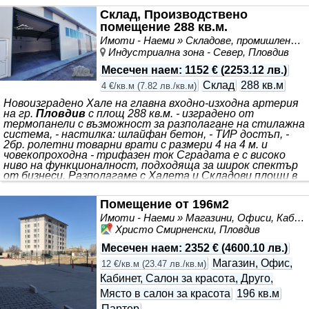
видове търговска дейност. Разпределение: * Просторна
търговска зала * Складово
помещение
* Санитарен
Склад, Производствено
възел Предимства: * 88 кв.м функционална площ * 7 м
помещение 288 кв.м.
лицева витрина с отлична експозиция * Партерно
Имоти - Наеми » Складове, промишлени и стопански имоти под наем
разположение * Право на тротоарно ползване *
Индустриална зона - Север, Пловдив
Свободен паркинг в непосредствена близост *
Месечен наем
:
1152 €
(
2253.12 лв.
)
Склад
288 кв.м
4 €/кв.м
(
7.82 лв./кв.м
)
Новоизградено Хале на главна входно-изходна артерия
на гр.
Пловдив
с площ 288 кв.м. - изградено от
термопанели с възможност за разполагане на стилажна
система, - настилка: шлайфан бетон, - ТИР достъп, -
2бр. ролетни товарни врати с размери 4 на 4 м. и
човекопроходна - трифазен ток Сградата е с високо
ниво на функционалност, подходяща за широк спектър
от бизнеси. Разполагаме с Халета и Складови площи в
Пловдив
и региона от 50 до 5000 кв.м. на добри цени.
Ние сме с над 15 годишен опит в областта на
Помещение от 196м2
промишлените имоти.
Имоти - Наеми » Магазини, Офиси, Кабинети, Салони
Христо Смирненски, Пловдив
Месечен наем
:
2352 €
(
4600.10 лв.
)
Магазин, Офис,
12 €/кв.м
(
23.47 лв./кв.м
)
Кабинет, Салон за красота, Друго,
Място в салон за красота
196 кв.м
Партер