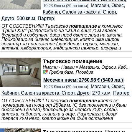
същата височина
Магазин, Офис,
10.23 €/кв.м
(
20 лв./кв.м
)
Кабинет, Салон за красота, Спорт,
Друго
500 кв.м
Партер
ОТ СОБСТВЕНИК!! Търговско
помещение
в комплекс
”Грийн Хил” разположено на ъгъл с лице към главен
булевард и собствен двор пред двете лица на имота.
Подходящо за бизнес инвестиция, която има широк
спектър за приложение (заведения, офиси, магазин,
аптека, лаборатория, медицински център, шоурум и
още).
Помещението
разполага със склад от 93кв.м. с
тоалетна към него и главно
помещение
от 200кв.м (с
Търговско помещение
обособен санитарен възел) към което има 200кв.м.
тераса (двор) подходяща за поставяне на маси и
Имоти - Наеми » Магазини, Офиси, Кабинети, Салони
остъкляване. Продаваме още едно
помещение
до това
Гребна база, Пловдив
помещение
което се помещава на площ от 280кв.м. (С
две тоалетни
Месечен наем
:
2760.98 €
(
5400 лв.
)
Магазин, Офис,
10.23 €/кв.м
(
20 лв./кв.м
)
Кабинет, Салон за красота, Спорт, Друго
270 кв.м
Партер
ОТ СОБСТВЕНИК!! Търговско
помещение
което се
помещава на площ от 280кв.м. (С две тоалетни и бани
обособени в него) подходящо за детски кът, склад,
аптека, кабинет, клиника и още. Разполага с двор/
тераса към него, която може да бъде остъклена
Търговско помещение, Център,