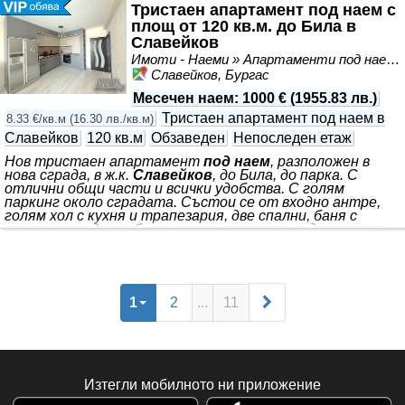
получите допълнителна информация, може да се
Тристаен апартамент под наем с
свържете с нас на посочения телефон. Call us - we
площ от 120 кв.м. до Била в
speak: Bulgarian, English, Russian, Turkish and German.
Славейков
КОД НА ОФЕРТА: 182006 Доверете ни се, при нас е
Имоти - Наеми » Апартаменти под наем
различно.
Славейков, Бургас
Месечен наем
:
1000 €
(
1955.83 лв.
)
Тристаен апартамент под наем в
8.33 €/кв.м
(
16.30 лв./кв.м
)
Славейков
120 кв.м
Обзаведен
Непоследен етаж
Нов тристаен апартамент
под наем
, разположен в
нова сграда, в ж.к.
Славейков
, до Била, до парка. С
отлични общи части и всички удобства. С голям
паркинг около сградата. Състои се от входно антре,
голям хол с кухня и трапезария, две спални, баня с
тоалетна с душкабина, втора тоалетна и две тераси.
Обзаведен е с качествени мебели и електроуреди в
гаранция. Жилището се отоплява/охлажда с три
климатика от висок клас. За да получите допълнителна
информация, може да се свържете с нас на посочения
телефон. Call us - we speak: Bulgarian, English, Russian,
1
2
...
11
Turkish and German. КОД НА ОФЕРТА: 183243
Изтегли мобилното ни приложение