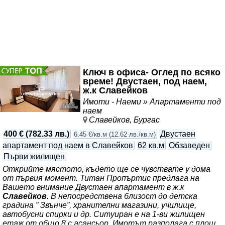
Ключ в офиса- Оглед по всяко
време! Двустаен, под наем,
ж.к Славейков
Имоти - Наеми » Апартаменти под
наем
Славейков, Бургас
400 €
(
782.33 лв.
)
Двустаен
6.45 €/кв.м
(
12.62 лв./кв.м
)
апартамент под наем в Славейков
62 кв.м
Обзаведен
Първи жилищен
Открийте мястото, където ще се чувствате у дома
от първия момент. Титан Пропъртис предлага на
Вашето внимание Двустаен апартамент в ж.к
Славейков
. В непосредствена близост до детска
градина ” Звънче”, хранителни магазини, училище,
автобусни спирки и др. Ситуиран е на 1-ви жилищен
етаж от общо 8 с асансьор. Имотът разполага с площ