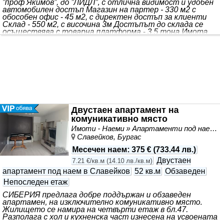
”проф Якимов”, до ”ЛИДЛ”, с отлична видимост и удобен
автомобилен достъп Магазин на партер - 330 м2 с
обособен офис - 45 м2, с директен достъп за клиенти
Склад - 550 м2, с височина 3м Достъпът до склада се
осъществява с товарна платформа - 3,5 тона Имота
еподходящ за шоурум, логистичен център или
представителсво ”С нас, вашето търсене на имот
завършва с усмивка. ” За оглед на това и други
атрактивни предложения, не се колебайте да ни
потърсите на посочения телефон ( Telegram, Viber,
Whatsapp) или да ни изпратите данните си чрез
формата за запитване на сайта. Реф. номер: 2229061
Двустаен апартамент на
комуникативно място
Имоти - Наеми » Апартаменти под наем
Славейков, Бургас
Месечен наем
:
375 €
(
733.44 лв.
)
Двустаен
7.21 €/кв.м
(
14.10 лв./кв.м
)
апартамент под наем в Славейков
52 кв.м
Обзаведен
Непоследен етаж
СИБЕРИЯ предлага добре поддържан и обзаведен
апартамен, на изключително комуникативно място.
Жилището се намира на четвърти етаж в бл.47.
Разполага с хол и кухненска част изнесена на усвоената