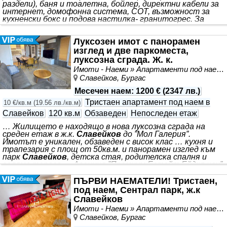
раздели), баня и тоалетна, бойлер, директни кабели за
интернет, домофонна система, СОТ, възможност за
кухненски бокс и подова настилка- гранитогрес. За
оглед на това и други атрактивни предложения, не се
колебайте да ни потърсите на посочения телефон или
Луксозен имот с панорамен
да ни изпратите данните си чрез формата
изглед и две паркоместа,
луксозна сграда. Ж. к.
Славейков - ”Сентрал Парк”
Имоти - Наеми » Апартаменти под наем
Славейков, Бургас
Месечен наем
:
1200 €
(
2347 лв.
)
Тристаен апартамент под наем в
10 €/кв.м
(
19.56 лв./кв.м
)
Славейков
120 кв.м
Обзаведен
Непоследен етаж
… Жилището е находящо в нова луксозна сграда на
среден етаж в ж.к.
Славейков
до ”Мол Галерия”.
Имотът е уникален, обзаведен с висок клас … кухня и
трапезария с площ от 50кв.м. и панорамен изглед към
парк
Славейков
, детска стая, родителска спалня и
голяма тераса … Агенция ”Премиум Естейт Ейджънси”
Ви предлага, нов, луксозно обзаведен апартамент в
елитен комплекс ”Сентрал Парк” със панорамен изглед
ПЪРВИ НАЕМАТЕЛИ! Тристаен,
и две паркоместа. *** техника и поръчкова мебел.
под наем, Сентрал парк, ж.к
Цялостното обзавеждане в апартамента е от
Славейков
естествено масивно дърво. Кухненските електроуреди
Имоти - Наеми » Апартаменти под наем
са от най-високо качество. Отоплението и
Славейков, Бургас
охлаждането е посредством хипер