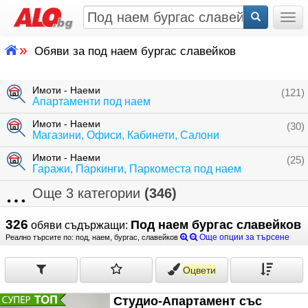
Togg
»
Обяви за под наем бургас славейков
Имоти - Наеми
(121)
Апартаменти под наем
Имоти - Наеми
(30)
Магазини, Офиси, Кабинети, Салони
Имоти - Наеми
(25)
Гаражи, Паркинги, Паркоместа под наем
Още 3 категории
(346)
326
Под наем бургас славейков
обяви съдържащи:
Още опции за търсене
Реално търсите по: под, наем, бургас, славейков
Оцвети
Студио-Апартамент със