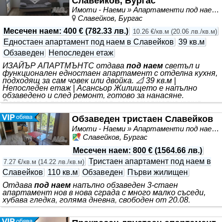
Славейков, Бургас
Имоти - Наеми » Апартаменти под наем
Славейков, Бургас
Месечен наем
:
400 €
(
782.33 лв.
)
10.26 €/кв.м
(
20.06 лв./кв.м
)
Едностаен апартамент под наем в Славейков
39 кв.м
Обзаведен
Непоследен етаж
ИЗАЙЪР АПАРТМЪНТС отдава
под наем
светъл и
функционален едностаен апартамент с отделна кухня,
подходящ за сам човек или двойка. 📐 39 кв.м |
Непоследен етаж | Асансьор Жилището е напълно
обзаведено и след ремонт, готово за нанасяне.
Разполага с просторна стая, самостоятелна кухня,
баня с тоалетна и всичко необходимо за комфортно
ежедневие. Отоплението и охлаждането са решени с
Обзаведен тристаен Славейков
климатик. 📍 Отлична локация - в близост до
Имоти - Наеми » Апартаменти под наем
Университет „Проф. д-р Асен Златаров“, УМБАЛ „Сърце
Славейков, Бургас
и Мозък“, молове, магазини, куриерски офиси, училища,
детски градини и спирки на градския транспорт. 🚗
Месечен наем
:
800 €
(
1564.66 лв.
)
Свободно
Тристаен апартамент под наем в
7.27 €/кв.м
(
14.22 лв./кв.м
)
Славейков
110 кв.м
Обзаведен
Първи жилищен
Отдава
под наем
напълно обзаведен 3-стаен
апартамент нов в нова сграда с много малко съседи,
хубава гледка, голяма дневна, свободен от 20.08.