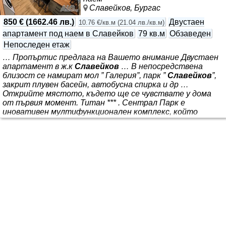
Славейков, Бургас
850 €
(
1662.46 лв.
)
Двустаен
10.76 €/кв.м
(
21.04 лв./кв.м
)
апартамент под наем в Славейков
79 кв.м
Обзаведен
Непоследен етаж
… Пропъртис предлага на Вашето внимание Двустаен
апартамент в ж.к
Славейков
… В непосредствена
близост се намират мол ” Галерия”, парк ”
Славейков
”,
закрит плувен басейн, автобусна спирка и др …
Открийте мястото, където ще се чувствате у дома
от първия момент. Титан *** . Сентрал Парк е
иновативен мултифункционален комплекс, който
разполага със заведение, бутикови магазини, пицария ”
Доминос”, сладкарница, бизнес офиси, лаборатория ”
Лина”, фитнес и др. *** . Ситуиран е на 6-ти жилищен
етаж от общо 14 с асансьор. Имотът разполага с площ
от 79 кв.м с функционално разпределение, включващо:
входно