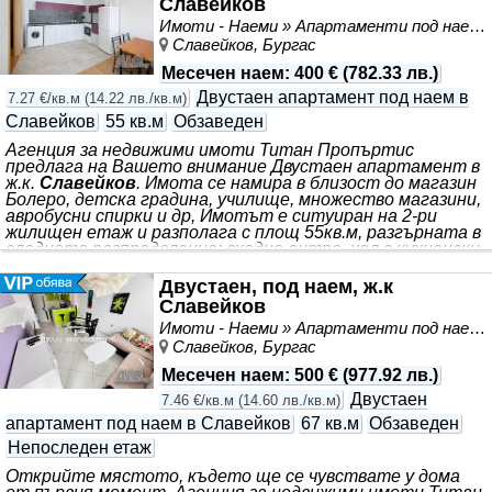
Славейков
детски градини, училища и др., Мол галерия е на 10-15
Имоти - Наеми » Апартаменти под наем
мин пешеходно разстояние. За желан оглед се обадете
Славейков, Бургас
и продиктувайте код: 6714 / Доверете се на опита и ние
ще Ви се отблагодарим с отношение
Месечен наем
:
400 €
(
782.33 лв.
)
Двустаен апартамент под наем в
7.27 €/кв.м
(
14.22 лв./кв.м
)
Славейков
55 кв.м
Обзаведен
Агенция за недвижими имоти Титан Пропъртис
предлага на Вашето внимание Двустаен апартамент в
ж.к.
Славейков
. Имота се намира в близост до магазин
Болеро, детска градина, училище, множество магазини,
авробусни спирки и др, Имотът е ситуиран на 2-ри
жилищен етаж и разполага с площ 55кв.м, разгърната в
следното разпределение: входно антре, хол с кухненски
бокс, спалня, баня с тоалетна, балкон. Жилището се
предлага напълно обзаведено с всичко необходимо за
Двустаен, под наем, ж.к
едно домакинство. За оглед на това и други
Славейков
атрактивни предложения, не се колебайте да ни
Имоти - Наеми » Апартаменти под наем
потърсите на посочения телефон или да ни
Славейков, Бургас
Месечен наем
:
500 €
(
977.92 лв.
)
Двустаен
7.46 €/кв.м
(
14.60 лв./кв.м
)
апартамент под наем в Славейков
67 кв.м
Обзаведен
Непоследен етаж
Открийте мястото, където ще се чувствате у дома