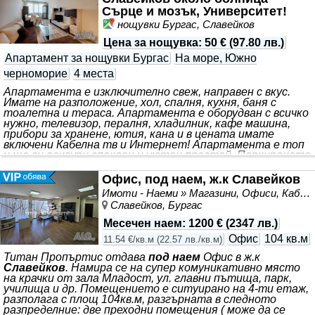
кухня, спалня, баня с тоалетна и тераса. Жилището се
Сърце и мозък, Университет!
предлага напълно обзаведено и оборудвано. Настилка:
нощувки Бургас, Славейков
ламинат, гранитогрес Изложение
Цена за нощувка
:
50 €
(
97.80 лв.
)
Апартамент за нощувки Бургас
На море, Южно
черноморие
4 места
Апартамента е изключително свеж, направен с вкус.
Имате на разположение, хол, спалня, кухня, баня с
тоалетна и тераса. Апартамента е оборудван с всичко
нужно, телевизор, пералня, хладилник, кафе машина,
прибори за хранене, ютия, кана и в цената имате
включени Кабелна тв и Интернет! Апартамента е топ
и ще ви осигури спокоен и уютен престой. Паркирането
е безплатно! За повече инфо на посочения телефон!
Очакваме ви!
Офис, под наем, ж.к Славейков
Имоти - Наеми » Магазини, Офиси, Кабинети, Салони
Славейков, Бургас
Месечен наем
:
1200 €
(
2347 лв.
)
Офис
104 кв.м
11.54 €/кв.м
(
22.57 лв./кв.м
)
Титан Пропъртис отдава
под наем
Офис в ж.к
Славейков
. Намира се на супер комуникативно място
на крачки от зала Младост, ул. главни пътища, парк,
училища и др. Помещението е ситуирано на 4-ти етаж,
разполага с площ 104кв.м, разгърната в следното
разпределние: две преходни помещения ( може да се