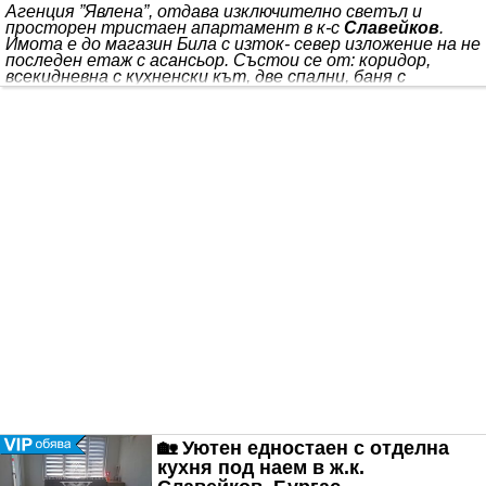
Агенция ”Явлена”, отдава изключително светъл и
просторен тристаен апартамент в к-с
Славейков
.
Имота е до магазин Била с изток- север изложение на не
последен етаж с асансьор. Състои се от: коридор,
всекидневна с кухненски кът, две спални, баня с
тоалетна и отделно тоалетна, мокро помещение и две
тераси. Апартамента има всичко необходимо за
нормално живеене до най малкия детайл. Жилището се
е използвало само сезонно затова е в много добро
състояние очакващи новите си целогодишни
наематели. Водещ брокер: Тинка Пенчева. Код на
оферта: 173777.
🏡 Уютен едностаен с отделна
кухня под наем в ж.к.