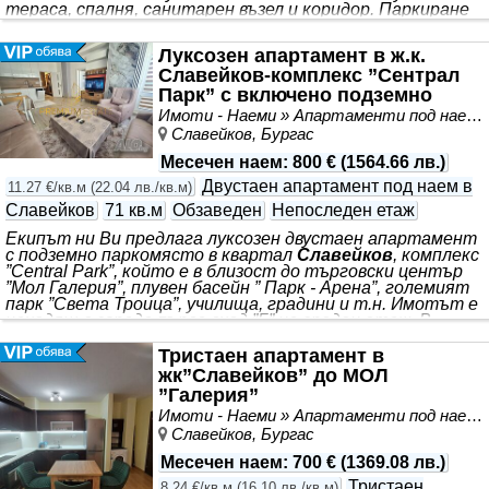
тераса, спалня, санитарен възел и коридор. Паркиране
на паркинзите иколо блока. В наемната цена са
включени телевизия и интернет.
Луксозен апартамент в ж.к.
Славейков-комплекс ”Сентрал
Парк” с включено подземно
паркомясто.
Имоти - Наеми » Апартаменти под наем
Славейков, Бургас
Месечен наем
:
800 €
(
1564.66 лв.
)
Двустаен апартамент под наем в
11.27 €/кв.м
(
22.04 лв./кв.м
)
Славейков
71 кв.м
Обзаведен
Непоследен етаж
Екипът ни Ви предлага луксозен двустаен апартамент
с подземно паркомясто в квартал
Славейков
, комплекс
”Central Park”, който е в близост до търговски център
”Мол Галерия”, плувен басейн ” Парк - Арена”, големият
парк ”Света Троица”, училища, градини и т.н. Имотът е
находящ в сграда първа вход ”Б” на среден етаж. В
Сградата е разположен голям ресторант ”Flora Bar &
Grill”, ”Working space office”, множество магазини,
Тристаен апартамент в
фитнес и др. Също така от сградата има директна
жк”Славейков” до МОЛ
връзка към парка. Цената на апартамента е с включена
”Галерия”
такса поддръжка и подземно паркомясто.
Имоти - Наеми » Апартаменти под наем
Отоплението и охлаждането е посредством
Славейков, Бургас
Месечен наем
:
700 €
(
1369.08 лв.
)
Тристаен
8.24 €/кв.м
(
16.10 лв./кв.м
)