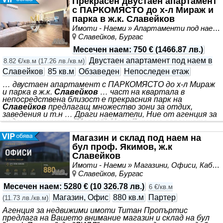
Прекрасен двустаен апартамент
с ПАРКОМЯСТО до х-л Мираж и
парка в ж.к. Славейков
Имоти - Наеми » Апартаменти под наем
Славейков, Бургас
Месечен наем
:
750 €
(
1466.87 лв.
)
Двустаен апартамент под наем в
8.82 €/кв.м
(
17.26 лв./кв.м
)
Славейков
85 кв.м
Обзаведен
Непоследен етаж
… двустаен апартамент с ПАРКОМЯСТО до х-л Мираж
и парка в ж.к.
Славейков
… част на квартала в
непосредствена близост е прекрасния парк на
Славейков
предлагащ множество зони за отдих,
заведения и т.н … Драги наематели, Ние от агенция за
недвижими имоти ”Magnetik Home’” имаме огромното
удоволствие да ви зарадваме с тази неустоима оферта,
а именно прекрасен *** . Разпределението на имота се
Магазин и склад под наем на
разгръща както следва: входно антре, голяма баня със
бул проф. Якимов, ж.к
стъклена преграда + тоалетна, просторен хол +
Славейков
кухненски бокс, голямо спално помещение и голяма
Имоти - Наеми » Магазини, Офиси, Кабинети, Салони
открита тераса. Изложението на имота е изцяло
Славейков, Бургас
ЗАПАДНО, което го прави
Месечен наем
:
5280 €
(
10 326.78 лв.
)
6 €/кв.м
Магазин, Офис
880 кв.м
Партер
(
11.73 лв./кв.м
)
Агенция за недвижими имоти Титан Пропъртис
предлага на Вашето внимание магазин и склад на бул