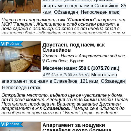
апартамент под наем в Славейков
85
кв.м
Обзаведен
Непоследен етаж
Чисто нов апартамент в жк ”
Славейков
” на крачка от
МОЛ ”Галерия”. Жилището е след основен ремонт, в
нова сграда с асансьор. Състои се от дневна стая с
кухненски бокс - оборудван с нови електроуреди, голям
хладилник-фризер, пералня, вградена фурна. Нова маса
за хранене, комфортен ъглов диван, голям ТВ. Тераса.
Двустаен, под наем, ж.к
Две спални, първа спалня: спалня с гардероб, втора
Славейков
спалня - 2 единични легла гардероб; Баня с WC-
аксесоари и бойлер. Входно антре с портманто.
Имоти - Наеми » Апартаменти под наем
Изложението е южно на целия апартамент. Отдава се
Славейков, Бургас
със собствено парко място във вътрешния двор на
сградата за удобно паркиране.
Месечен наем
:
550 €
(
1075.70 лв.
)
Многостаен
4.55 €/кв.м
(
8.90 лв./кв.м
)
апартамент под наем в Славейков
121 кв.м
Обзаведен
Непоследен етаж
Открийте мястото, където ще се чувствате у дома
от първия момент. Агенция за недвижими имоти Титан
Пропъртис предлага на Вашето внимание Двустаен
апартамент в ж.к
Славейков
. Намира се в близост до
автобусна спирка магазин ” Билла”, парк, заведение,
салони за красота, банка, пекарна и др. Ситуиран е на 5-
ти жилищен етаж от общо 8 с асансьор. Имота
Апартамент за нощувки
разполага с жилищна площ 121кв.м, разгърната в
Славейков около болница
следното разпределение: входно антре, хол с бокс