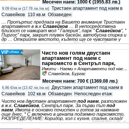
Месечен наем
:
1000 €
(
1955.83 лв.
)
Тристаен апартамент под наем в
9.09 €/кв.м
(
17.78 лв./кв.м
)
Славейков
110 кв.м
Обзаведен
… Пропъртис предлага на Вашето внимание Тристаен
апартамент в ж.к
Славейков
… В непосредствена
близост се намират мол ” Галерия”, парк ”
Славейков
”, ”
Пиргос” парк, закрит плувен басейн, автобусна спирка и
др … Открийте мястото, където ще се чувствате у
дома от първия момент. Титан *** . Сентрал Парк е
иновативен мултифункционален комплекс, който
разполага със заведение, бутикови магазини, пицария ”
Чисто нов голям двустаен
Доминос”, фитнес зала, сладкарница, бизнес офиси,
апартамент под наем с
лаборатория ” Лина”, фитнес и др. *** . Ситуиран е на 7-
паркомясто в Сентръл парк,
ми жилищен етаж от общо 10 с асансьор. Имотът
Славейков.
Имоти - Наеми » Апартаменти под наем
разполага с площ от 110 кв.м с функционално
Славейков, Бургас
Месечен наем
:
700 €
(
1369.08 лв.
)
Двустаен апартамент под наем в
6.86 €/кв.м
(
13.42 лв./кв.м
)
Славейков
102 кв.м
Обзаведен
Непоследен етаж
Чисто нов двустаен апартамент
под наем
, разположен
в ж.к.
Славейков
, Сентръл парк. За първи път
под
наем
. Имота е основно почистен и готов за наемане
още днес. * С включено в цената подземно паркомясто.
РАЗПРЕДЕЛЕНИЕ: Коридор, хол с кухня, спалня, склад/
гардеробна, баня с тоалетна и тераса. ОТОПЛЕНИЕ: С
климатици /които не се виждат на снимките/. За да