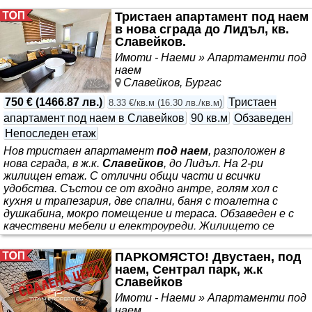
морската градина Паркирането е безплатно Вторият
Тристаен апартамент под наем
апартамент е разположен в централната част на кв.
в нова сграда до Лидъл, кв.
Сарафово в нова сграда с асансьор, в близост до парк с
Славейков.
детска площадка, заведения, магазини, автобусна
Имоти - Наеми » Апартаменти под
спирка, училище
наем
Славейков, Бургас
750 €
(
1466.87 лв.
)
Тристаен
8.33 €/кв.м
(
16.30 лв./кв.м
)
апартамент под наем в Славейков
90 кв.м
Обзаведен
Непоследен етаж
Нов тристаен апартамент
под наем
, разположен в
нова сграда, в ж.к.
Славейков
, до Лидъл. На 2-ри
жилищен етаж. С отлични общи части и всички
удобства. Състои се от входно антре, голям хол с
кухня и трапезария, две спални, баня с тоалетна с
душкабина, мокро помещение и тераса. Обзаведен е с
качествени мебели и електроуреди. Жилището се
отоплява/охлажда с три климатика от висок клас. За да
получите допълнителна информация, може да се
ПАРКОМЯСТО! Двустаен, под
свържете с нас на посочения телефон. Call us - we
наем, Сентрал парк, ж.к
speak: Bulgarian, English, Russian, Turkish and German.
Славейков
КОД НА ОФЕРТА: 183287 Доверете ни се, при нас е
Имоти - Наеми » Апартаменти под
наем