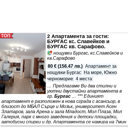
паркомясто, ВКЛЮЧЕНО в наемната цена! 🛋️
Вътрешно разпределение
2 Апартамента за гости:
БУРГАС кс. Славейков и
БУРГАС кв. Сарафово.
нощувки Бургас, кс.Славейков и
кв.Сарафово
80 €
(
156.47 лв.
)
Апартамент за
нощувки Бургас
На море, Южно
черноморие
4 места
… Предлагаме Ви два стилни и
уютни двустайни апартамента в
гр.
Бургас
… *** Единият
апартамент е разположен в нова сграда с асансьор, в
близост до МБАЛ Сърце и Мозък, университет Асен
Златаров, зала Арена и зала Младост, Мол Плаза, Мол
Галерия, парк с много заведения и детски площадки,
автобусни спирки и др. Апартамента се намира на 7мин
с автомобил(12мин. с автобус) от плажа, центъра и