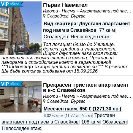
Първи Наемател
Имоти - Наеми » Апартаменти под наем
Славейков, Бургас
Вид квартира
: Двустаен апартамент
под наем в Славейков
77 кв.м
Обзаведен
Непоследен етаж
Топ локация: близо до Училище,
детска градина и университет.
Широк двустаен чака своя първи
наемател със всички екстри в имота. Прекрасна
панорама и спокойствие което е гарантирано!!
***Подходящо за хора ценящи времето си *** В ремонт:
Ще бъде готов за отдаване от 15.09.2026
Прекрасен тристаен апартамент
в к-с Славейков
Имоти - Наеми » Апартаменти под наем
Славейков, Бургас
Месечен наем
:
650 €
(
1271.30 лв.
)
Тристаен
6.02 €/кв.м
(
11.77 лв./кв.м
)
апартамент под наем в Славейков
108 кв.м
Обзаведен
Непоследен етаж