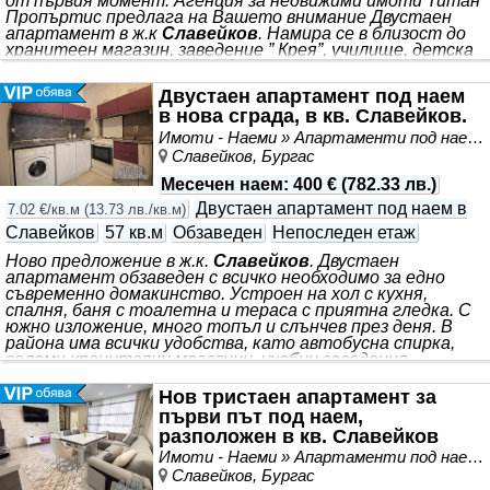
от първия момент. Агенция за недвижими имоти Титан
Пропъртис предлага на Вашето внимание Двустаен
апартамент в ж.к
Славейков
. Намира се в близост до
хранитеен магазин, заведение ” Крея”, училище, детска
гардина, аптека и др. Ситуиран е на 6-ти жилищен
етаж от общо 7 с асансьор. Имота разполага с
Двустаен апартамент под наем
жилищна площ 67 кв.м, разгърната в следното
в нова сграда, в кв. Славейков.
разпределение: входно антре, хол с бокс кухня, спалня,
баня с тоалетна и тераса. Жилището се предлага
Имоти - Наеми » Апартаменти под наем
напълно обзаведено и оборудвано. Настилка: ламинат,
Славейков, Бургас
гранитогрес Изложение: Юг Строителство
Месечен наем
:
400 €
(
782.33 лв.
)
Двустаен апартамент под наем в
7.02 €/кв.м
(
13.73 лв./кв.м
)
Славейков
57 кв.м
Обзаведен
Непоследен етаж
Ново предложение в ж.к.
Славейков
. Двустаен
апартамент обзаведен с всичко необходимо за едно
съвременно домакинство. Устроен на хол с кухня,
спалня, баня с тоалетна и тераса с приятна гледка. С
южно изложение, много топъл и слънчев през деня. В
района има всички удобства, като автобусна спирка,
големи хранителни магазини, учебни заведения,
свободно паркиране пред сградата и парк за отдих.
Общите части са добре поддържани с ограничен
Нов тристаен апартамент за
достъп. За допълнителна информация и организиране
първи път под наем,
на оглед се свържете с нас на посочените телефони.
разположен в кв. Славейков
КОД НА ОФЕРТА: 99272 Доверете ни се, при нас е
Имоти - Наеми » Апартаменти под наем
различно.
Славейков, Бургас