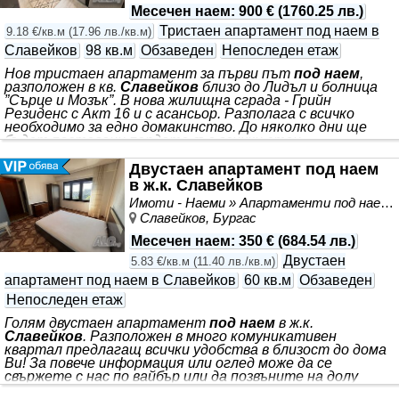
Месечен наем
:
900 €
(
1760.25 лв.
)
Тристаен апартамент под наем в
9.18 €/кв.м
(
17.96 лв./кв.м
)
Славейков
98 кв.м
Обзаведен
Непоследен етаж
Нов тристаен апартамент за първи път
под наем
,
разположен в кв.
Славейков
близо до Лидъл и болница
”Сърце и Мозък”. В нова жилищна сграда - Грийн
Резиденс с Акт 16 и с асансьор. Разполага с всичко
необходимо за едно домакинство. До няколко дни ще
бъдат поставени пердета във всички стаи.
РАЗПРЕДЕЛЕНИЕ: Коридор с ниша за пералнята, голям
хол с кухня и трапезария, две големи спални, едната от
Двустаен апартамент под наем
които с гардеробна, две бани с тоалетни и голяма
в ж.к. Славейков
слънчева тераса. ИЗЛОЖЕНИЕ: югозапад. ОТОПЛЕНИЕ:
Имоти - Наеми » Апартаменти под наем
С 3 броя инверторни климатици. За да получите
Славейков, Бургас
допълнителна информация, може да се свържете с нас
Месечен наем
:
350 €
(
684.54 лв.
)
Двустаен
5.83 €/кв.м
(
11.40 лв./кв.м
)
апартамент под наем в Славейков
60 кв.м
Обзаведен
Непоследен етаж
Голям двустаен апартамент
под наем
в ж.к.
Славейков
. Разположен в много комуникативен
квартал предлагащ всички удобства в близост до дома
Ви! За повече информация или оглед може да се
свържете с нас по вайбър или да позвъните на долу
посоченият номер! ID 471142