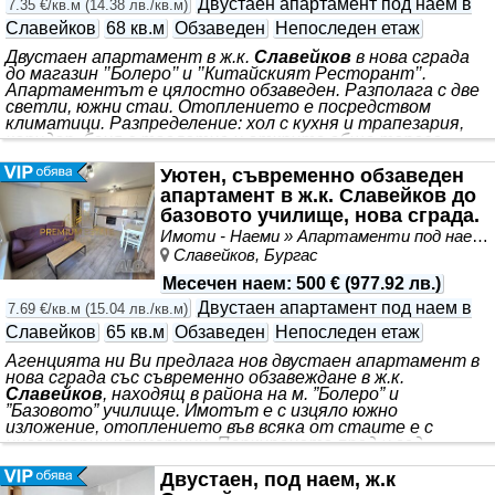
Двустаен апартамент под наем в
7.35 €/кв.м
(
14.38 лв./кв.м
)
Славейков
68 кв.м
Обзаведен
Непоследен етаж
Двустаен апартамент в ж.к.
Славейков
в нова сграда
до магазин ’’Болеро’’ и ’’Китайският Ресторант’’.
Апартаментът е цялостно обзаведен. Разполага с две
светли, южни стаи. Отоплението е посредством
климатици. Разпределение: хол с кухня и трапезария,
коридор, баня с тоалетна и открита обща тераса.
Местоположението на апартамента е в близост до
болница ’’Сърце и Мозък’’, университет проф. д-р Асен
Уютен, съвременно обзаведен
Златаров, множество магазини, спирки и др. удобства.
апартамент в ж.к. Славейков до
За желан оглед се обадете и продиктувайте код: 6781
базовото училище, нова сграда.
Имоти - Наеми » Апартаменти под наем
Славейков, Бургас
Месечен наем
:
500 €
(
977.92 лв.
)
Двустаен апартамент под наем в
7.69 €/кв.м
(
15.04 лв./кв.м
)
Славейков
65 кв.м
Обзаведен
Непоследен етаж
Агенцията ни Ви предлага нов двустаен апартамент в
нова сграда със съвременно обзавеждане в ж.к.
Славейков
, находящ в района на м. ”Болеро” и
”Базовото” училище. Имотът е с изцяло южно
изложение, отоплението във всяка от стаите е с
инверторни климатици. Паркирането пред и зад
сградата е безпроблемно и свободно.
Местоположението е едно от най-добрите за живеене
Двустаен, под наем, ж.к
в града. В близост има множество магазини, паркове,