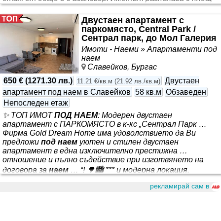
от 62 кв.м с функционално разпределение, включващо:
входно антре, хол, спалня, кухня, баня с тоалетна, 2
Двустаен апартамент с
тераси, мокро помещение Жилището е напълно
паркомясто, Central Park /
обзаведено и оборудвано с висок клас мебели и уреди,
Сентрал парк, до Мол Галерия
осигуряващи удобство, уют и съвременен стил.
Имоти - Наеми » Апартаменти под
наем
Славейков, Бургас
650 €
(
1271.30 лв.
)
Двустаен
11.21 €/кв.м
(
21.92 лв./кв.м
)
апартамент под наем в Славейков
58 кв.м
Обзаведен
Непоследен етаж
✨ ТОП ИМОТ
ПОД НАЕМ
: Модерен двустаен
апартамент с ПАРКОМЯСТО в к-кс „Сентрал Парк …
Фирма Gold Dream Home има удоволствието да Ви
предложи
под наем
уютен и стилен двустаен
апартамент в една изключително престижна …
отношение и пълно съдействие при изготвянето на
договора за
наем
… “! 🌳🏙️ *** и модерна локация.
Жилището се намира в нова сграда с луксозни общи
рекламирай сам в
части и предлага пълен комфорт, готов за незабавно
нанасяне! 📐 Основни параметри: 🔹 Площ:
Функционални 58 кв.м. 🔹 Състояние: Напълно
обзаведен и луксозно оборудван. 🔹 Паркинг: Собствено