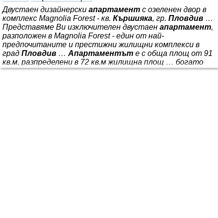
Двустаен дизайнерски
апартамент
с озеленен двор в
комплекс Magnolia Forest - кв.
Кършияка
, гр.
Пловдив
…
Представяме Ви изключителен двустаен
апартамент
,
разположен в Magnolia Forest - един от най-
предпочитаните и престижни жилищни комплекси в
град
Пловдив
…
Апартаментът
е с обща площ от 91
кв.м, разпределени в 72 кв.м жилищна площ … богато
озеленяване, спокойна жилищна среда и удобна локация
в кв.
Кършияка
… *** . Имотът съчетава висок клас
обзавеждане, безкомпромисно качество на изпълнение и
собствен озеленен двор, превръщайки го в отличен
избор както за лично ползване, така и като инвестиция.
*** и 19 кв.м самостоятелен