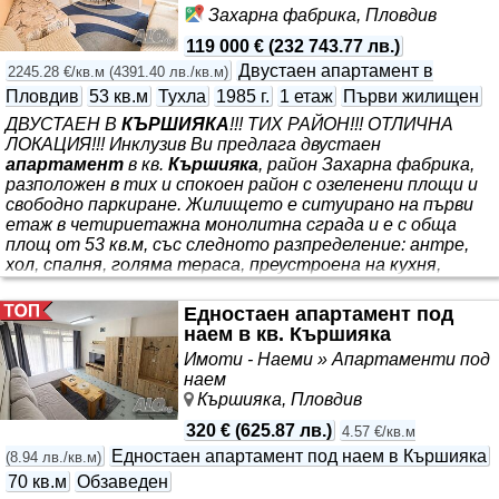
Захарна фабрика, Пловдив
119 000 €
(
232 743.77 лв.
)
Двустаен апартамент в
2245.28 €/кв.м
(
4391.40 лв./кв.м
)
Пловдив
53 кв.м
Тухла
1985 г.
1 етаж
Първи жилищен
ДВУСТАЕН В
КЪРШИЯКА
!!! ТИХ РАЙОН!!! ОТЛИЧНА
ЛОКАЦИЯ!!! Инклузив Ви предлага двустаен
апартамент
в кв.
Кършияка
, район Захарна фабрика,
разположен в тих и спокоен район с озеленени площи и
свободно паркиране. Жилището е ситуирано на първи
етаж в четириетажна монолитна сграда и е с обща
площ от 53 кв.м, със следното разпределение: антре,
хол, спалня, голяма тераса, преустроена на кухня,
перално помещение, баня с тоалетна и мазе. Имотът
се намира в непосредствена близост до ресторант
Едностаен апартамент под
„Хитър Петър“, както и Ритейл парк с множество
наем в кв. Кършияка
търговски обекти - Lidl, Зора и други, като районът
Имоти - Наеми » Апартаменти под
предлага
наем
Кършияка, Пловдив
320 €
(
625.87 лв.
)
4.57 €/кв.м
Едностаен апартамент под наем в Кършияка
(
8.94 лв./кв.м
)
70 кв.м
Обзаведен