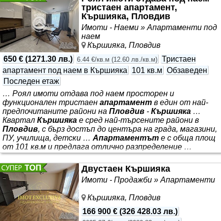
тристаен апартамент,
разпределен и се състои от: • антре • просторен хол с
Кършияка, Пловдив
трапезария и кухненски бокс • две спални • две бани с
тоалетни • тераса Локацията предлага отлична
Имоти - Наеми » Апартаменти под
инфраструктура и удобство за живеене - в близост се
наем
намират
Кършияка, Пловдив
650 €
(
1271.30 лв.
)
Тристаен
6.44 €/кв.м
(
12.60 лв./кв.м
)
апартамент под наем в Кършияка
101 кв.м
Обзаведен
Последен етаж
… Роял имоти отдава под наем просторен и
функционален тристаен
апартамент
в един от най-
предпочитаните райони на
Пловдив
-
Кършияка
…
Квартал
Кършияка
е сред най-търсените райони в
Пловдив
, с бърз достъп до центъра на града, магазини,
ПУ, училища, детски …
Апартаментът
е с обща площ
от 101 кв.м и предлага отлично разпределение …
Отлична локация в кв.
Кършияка
… оферта 8433 *** .
Жилището е ситуирано в затворен комплекс, с жива
Двустаен Кършияка
охрана и видеонаблюдение. *** : - просторна дневна с
Имоти - Продажби » Апартаменти
кухненски бокс - 2 самостоятелни спални - 2 бани с
тоалетни - 2 балкона - входно антре Имотът
Кършияка, Пловдив
разполага с 3 стаи, от които 2
166 900 €
(
326 428.03 лв.
)