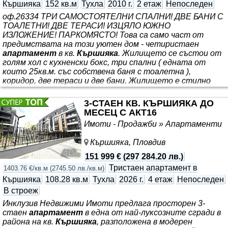
Кършияка
152 кв.м
Тухла
2010 г.
2 етаж
Непоследен
оф.26334 ТРИ САМОСТОЯТЕЛНИ СПАЛНИ! ДВЕ БАНИ С
ТОАЛЕТНИ! ДВЕ ТЕРАСИ! ИЗЦЯЛО ЮЖНО
ИЗЛОЖЕНИЕ! ПАРКОМЯСТО! Това са само част от
предимствата на този уютен дом - четиристаен
апартамент
в кв.
Кършияка
. Жилището се състои от
голям хол с кухненски бокс, три спални ( едната от
които 25кв.м. със собствена баня с тоалетна ),
коридор, две тераси и две бани. Жилището е стилно
завършено и обзаведено и се продава с цялото
обзавеждане. Към
апартамента
може да бъде закупено
3-СТАЕН КВ. КЪРШИЯКА ДО
и ПАРКОМЯСТО на цена от 20 000€! Авангард Риъл
МЕСЕЦ С АКТ16
Естейт предлага Висока сигурност при покупка на
Имоти - Продажби » Апартаменти
имот и цялостно съдействие до финализиране
Кършияка, Пловдив
151 999 €
(
297 284.20 лв.
)
Тристаен апартамент в
1403.76 €/кв.м
(
2745.50 лв./кв.м
)
Кършияка
108.28 кв.м
Тухла
2026 г.
4 етаж
Непоследен
В строеж
Инклузив Недвижими Имоти предлага просторен 3-
стаен
апартамент
в една от най-луксозните сгради в
района на кв.
Кършияка
, разположена в модерен