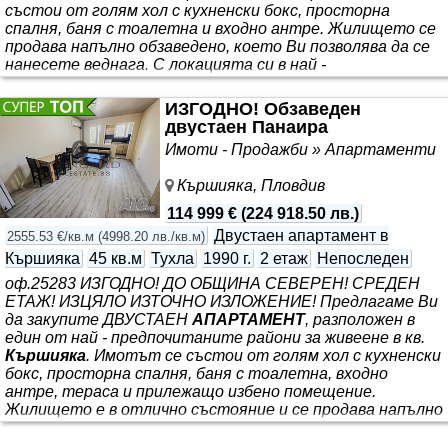
състои от голям хол с кухненски бокс, просторна
спалня, баня с тоалетна и входно антре. Жилището се
продава напълно обзаведено, което Ви позволява да се
нанесете веднага. С локацията си в най -
предпочитания район в гр.
Пловдив
, имотът е чудесен
избор за Вашият нов дом и отлична инвестиция с цел
ИЗГОДНО! Обзаведен
отдаване под наем. Авангард Риъл Естейт предлага
двустаен Панаира
Висока сигурност при покупка на имот и цялостно
Имоти - Продажби » Апартаменти
съдействие до финализиране
Кършияка, Пловдив
114 999 €
(
224 918.50 лв.
)
Двустаен апартамент в
2555.53 €/кв.м
(
4998.20 лв./кв.м
)
Кършияка
45 кв.м
Тухла
1990 г.
2 етаж
Непоследен
оф.25283 ИЗГОДНО! ДО ОБЩИНА СЕВЕРЕН! СРЕДЕН
ЕТАЖ! ИЗЦЯЛО ИЗТОЧНО ИЗЛОЖЕНИЕ! Предлагаме Ви
да закупите ДВУСТАЕН
АПАРТАМЕНТ
, разположен в
един от най - предпочитаните райони за живеене в кв.
Кършияка
. Имотът се състои от голям хол с кухненски
бокс, просторна спалня, баня с тоалетна, входно
антре, тераса и прилежащо избено помещение.
Жилището е в отлично състояние и се продава напълно
обзаведено, което Ви позволява да се нанесете
веднага. Намира се в близост до всичко необходимо за