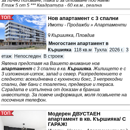
за лично ползване, така и за отдаване под наем! ***
Етаж 5 от 5 *** Квадратура - 60 кв.м., реална
квадратура *** Изложение - Югозападно ***
Разпределение - светът просторен хол, кът за хранене,
Нов апартамент с 3 спални
кухненски бокс, 2 спални, баня с тоалетна,
Имоти - Продажби » Апартаменти
функционално входно антре, избено помещение. ***
Състояние -
Апартаментът
е изцяло оборудван и
Кършияка, Пловдив
обзаведен, готов
Многостаен апартамент в
Кършияка
118 кв.м
Тухла
2026 г.
3
етаж
Непоследен
В строеж
Явлена представя на Вашето внимание нов
апартамент
с 3 спални в кв.
Кършияка
. Жилището е с
3 изложения-изток, запад и север. Разпределението е
следното: всекидневна с кухненски бокс, 3 непреходни
спални, две бани с тоалетни, предверие и тераса.
Сградата е изпълнена от доказан в бранша
инвеститор. За повече информация, моля позвънете на
посочения телефон.
Модерен ДВУСТАЕН
апартамент в кв. Кършияка/ С
ГАРАЖ!