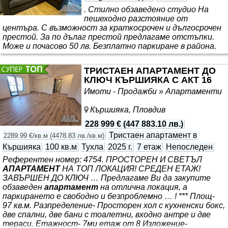
. Стилно обзаведено студио На
пешеходно разстояние от
центъра. С възможност за краткосрочен и дългосрочен
престой. За по дълаг престой предлагаме отстъпки.
Може и почасово 50 лв. Безплатно паркиране в района.
ТРИСТАЕН АПАРТАМЕНТ ДО
КЛЮЧ КЪРШИЯКА С АКТ 16
Имоти - Продажби » Апартаменти
Кършияка, Пловдив
228 999 €
(
447 883.10 лв.
)
Тристаен апартамент в
2289.99 €/кв.м
(
4478.83 лв./кв.м
)
Кършияка
100 кв.м
Тухла
2025 г.
7 етаж
Непоследен
Референтен номер: 4754. ПРОСТОРЕН И СВЕТЪЛ
АПАРТАМЕНТ
НА ТОП ЛОКАЦИЯ! СРЕДЕН ЕТАЖ!
ЗАВЪРШЕН ДО КЛЮЧ … Предлагаме Ви да закупите
обзаведен
апартамент
на отлична локация, а
паркирането е свободно и безпроблемно … ! *** Площ-
97 кв.м. Разпределение- Просторен хол с кухненски бокс,
две спални, две бани с тоалетни, входно антре и две
тераси. Етажност- 7ми етаж от 8 Изложение-