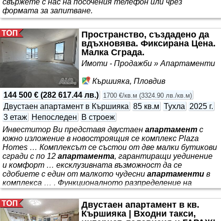
свържете с нас на посочения телефон или чрез
формата за запитване.
Пространство, създадено да
вдъхновява. Фиксирана Цена.
Малка Сграда.
Имоти - Продажби » Апартаменти
Кършияка, Пловдив
144 500 €
(
282 617.44 лв.
)
1700 €/кв.м
(
3324.90 лв./кв.м
)
Двустаен апартамент в Кършияка
85 кв.м
Тухла
2025 г.
3 етаж
Непоследен
В строеж
Инвеститор Ви представя двустаен
апартамент
с
южно изложение в новостроящия се комплекс Plaza
Homes … Комплексът се състои от две малки бутикови
сгради с по 12
апартамента
, гарантиращи уединение
и комфорт … ексклузивната възможност да се
сдобиете с един от малкото чудесни
апартаменти
в
комплекса … . Функционалното разпределение на
пространството и обширната дневна го правят
идеален избор за млади семейства и хора, работещи от
Двустаен апартамент в кв.
вкъщи. *** . Разположен е в един от най-перспективните
Кършияка | Входни такси,
и същевременно спокойни райони на града - в близост