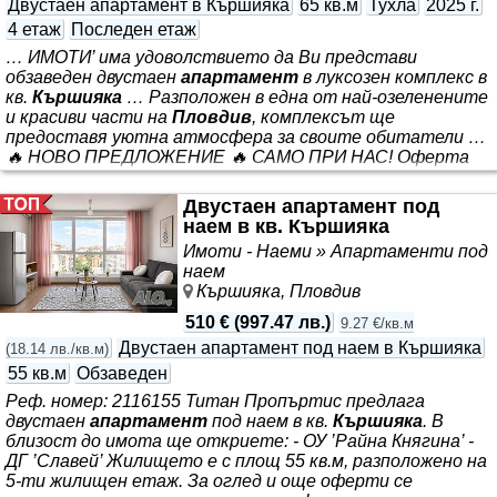
Двустаен апартамент в Кършияка
65 кв.м
Тухла
2025 г.
4 етаж
Последен етаж
… ИМОТИ’ има удоволствието да Ви представи
обзаведен двустаен
апартамент
в луксозен комплекс в
кв.
Кършияка
… Разположен в една от най-озеленените
и красиви части на
Пловдив
, комплексът ще
предоставя уютна атмосфера за своите обитатели …
🔥 НОВО ПРЕДЛОЖЕНИЕ 🔥 САМО ПРИ НАС! Оферта
18856 🏡 ’ГОЛД *** . ⮚ Разпределение: входно антре,
Двустаен апартамент под
всекидневна с трапезария и кухненски бокс, уютна
наем в кв. Кършияка
спалня, баня с тоалетна, практичен килер и тераса. ✨
Елегантно обзаведен дом, предлагащ уют, стил и
Имоти - Наеми » Апартаменти под
всички удобства за динамичен начин на живот. 🛋️
наем
Кършияка, Пловдив
Характеристики: ✓ Всекидневна стилно обзаведена с
удобен ъглов диван,
510 €
(
997.47 лв.
)
9.27 €/кв.м
Двустаен апартамент под наем в Кършияка
(
18.14 лв./кв.м
)
55 кв.м
Обзаведен
Реф. номер: 2116155 Титан Пропъртис предлага
двустаен
апартамент
под наем в кв.
Кършияка
. В
близост до имота ще откриете: - ОУ ’Райна Княгина’ -
ДГ ’Славей’ Жилището е с площ 55 кв.м, разположено на
5-ти жилищен етаж. За оглед и още оферти се