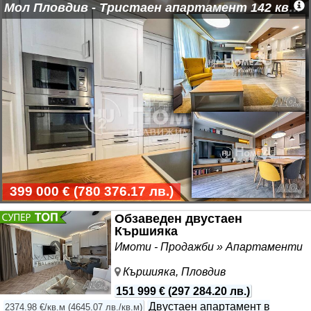
Мол Пловдив - Тристаен апартамент 142 кв.м. - Напълно обзаведен
Риъл Естейт предлага Висока сигурност при покупка
на имот и цялостно съдействие до финализиране на
сделката пред
399 000 €
(
780 376.17 лв.
)
Обзаведен двустаен
Кършияка
Имоти - Продажби » Апартаменти
Кършияка, Пловдив
151 999 €
(
297 284.20 лв.
)
Двустаен апартамент в
2374.98 €/кв.м
(
4645.07 лв./кв.м
)