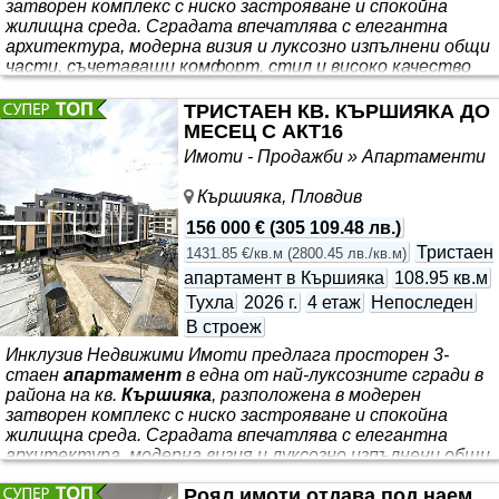
затворен комплекс с ниско застрояване и спокойна
жилищна среда. Сградата впечатлява с елегантна
архитектура, модерна визия и луксозно изпълнени общи
части, съчетаващи комфорт, стил и високо качество
на строителството.
Апартаментът
е функционално
разпределен и се състои от: • антре • просторен хол с
ТРИСТАЕН КВ. КЪРШИЯКА ДО
трапезария и кухненски бокс • две спални • две бани с
МЕСЕЦ С АКТ16
тоалетни • тераса Локацията предлага отлична
Имоти - Продажби » Апартаменти
инфраструктура и удобство за живеене - в близост се
намират
Кършияка, Пловдив
156 000 €
(
305 109.48 лв.
)
Тристаен
1431.85 €/кв.м
(
2800.45 лв./кв.м
)
апартамент в Кършияка
108.95 кв.м
Тухла
2026 г.
4 етаж
Непоследен
В строеж
Инклузив Недвижими Имоти предлага просторен 3-
стаен
апартамент
в една от най-луксозните сгради в
района на кв.
Кършияка
, разположена в модерен
затворен комплекс с ниско застрояване и спокойна
жилищна среда. Сградата впечатлява с елегантна
архитектура, модерна визия и луксозно изпълнени общи
части, съчетаващи комфорт, стил и високо качество
Роял имоти отдава под наем
на строителството.
Апартаментът
е функционално