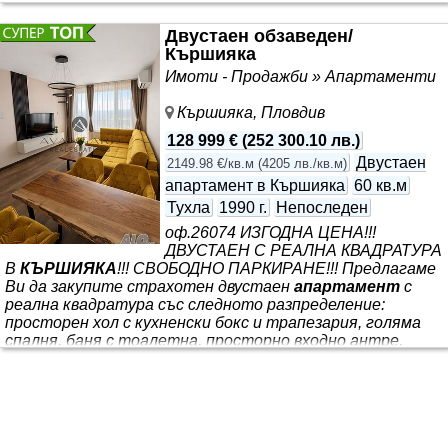
североизток, юг Вид строителство- тухла 2025г.
Жилището се продава завършено до ключ с направени
Двустаен обзаведен/
бани, настилки, шпакловано и боядисано, готово за
Кършияка
обзавеждане по ваш собствен вкус. Локацията предлага
Имоти - Продажби » Апартаменти
всичко
Кършияка, Пловдив
128 999 €
(
252 300.10 лв.
)
Двустаен
2149.98 €/кв.м
(
4205 лв./кв.м
)
апартамент в Кършияка
60 кв.м
Тухла
1990 г.
Непоследен
оф.26074 ИЗГОДНА ЦЕНА!!!
ДВУСТАЕН С РЕАЛНА КВАДРАТУРА
В
КЪРШИЯКА
!!! СВОБОДНО ПАРКИРАНЕ!!! Предлагаме
Ви да закупите страхотен двустаен
апартамент
с
реална квадратура със следното разпределение:
просторен хол с кухненски бокс и трапезария, голяма
спалня, баня с тоалетна, просторно входно антре,
тераса с гледка към Родопите, склад и прилежащо
избено помещение. Жилището е в отлично състояние и
се продава напълно обзаведено, което Ви позволява да
се нанесете веднага. Намира се в близост до всичко
необходимо за живеене, което го прави чудесен избор за