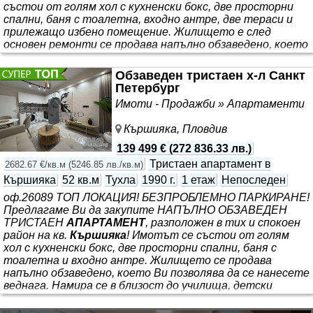
състои от голям хол с кухненски бокс, две просторни
спални, баня с тоалетна, входно антре, две тераси и
прилежащо избено помещение. Жилището е след
основен ремонти се продава напълно обзаведено, което
Ви позволява да се нанесете веднага. Намира се в
близост до училища, детски градини, хранителни
Обзаведен тристаен х-л Санкт
магазини, удобен градски транспорт и всичко
Петербург
необходимо за живеене. Авангард Риъл Естейт
Имоти - Продажби » Апартаменти
предлага Висока сигурност при покупка на имот
Кършияка, Пловдив
139 499 €
(
272 836.33 лв.
)
Тристаен апартамент в
2682.67 €/кв.м
(
5246.85 лв./кв.м
)
Кършияка
52 кв.м
Тухла
1990 г.
1 етаж
Непоследен
оф.26089 ТОП ЛОКАЦИЯ! БЕЗПРОБЛЕМНО ПАРКИРАНЕ!
Предлагаме Ви да закупите НАПЪЛНО ОБЗАВЕДЕН
ТРИСТАЕН
АПАРТАМЕНТ
, разположен в тих и спокоен
район на кв.
Кършияка
! Имотът се състои от голям
хол с кухненски бокс, две просторни спални, баня с
тоалетна и входно антре. Жилището се продава
напълно обзаведено, което Ви позволява да се нанесете
веднага. Намира се в близост до училища, детски
градини, хранителни магазини, удобен градски
транспорт и всичко необходимо за живеене. Авангард