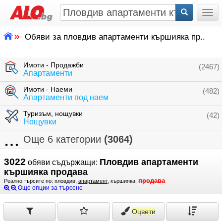
Togg
»
Обяви за пловдив апартаменти кършияка пр..
Имоти - Продажби
(2467)
Апартаменти
Имоти - Наеми
(482)
Апартаменти под наем
Туризъм, нощувки
(42)
Нощувки
Още 6 категории
(3064)
3022
Пловдив апартаменти
обяви съдържащи:
кършияка продава
продава
Реално търсите по: пловдив,
апартамент
, кършияка,
Още опции за търсене
Оцвети