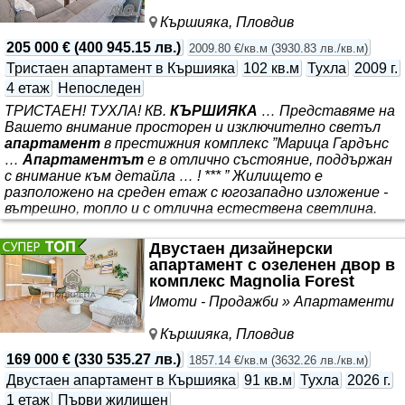
Кършияка, Пловдив
205 000 €
(
400 945.15 лв.
)
2009.80 €/кв.м
(
3930.83 лв./кв.м
)
Тристаен апартамент в Кършияка
102 кв.м
Тухла
2009 г.
4 етаж
Непоследен
ТРИСТАЕН! ТУХЛА! КВ.
КЪРШИЯКА
… Представяме на
Вашето внимание просторен и изключително светъл
апартамент
в престижния комплекс ”Марица Гардънс
…
Апартаментът
е в отлично състояние, поддържан
с внимание към детайла … ! *** ” Жилището е
разположено на среден етаж с югозападно изложение -
вътрешно, топло и с отлична естествена светлина.
Разпределение: просторен слънчев хол с кухненска и
трапезарна част, две самостоятелни спални, баня с
Двустаен дизайнерски
тоалетна и втора тоалетна, обособена като перално
апартамент с озеленен двор в
помещение. Терасата е с безпрофилно остъкляване. ***
комплекс Magnolia Forest
. Отоплението е решено с подови климатици. Продава
Имоти - Продажби » Апартаменти
се напълно обзаведен
Кършияка, Пловдив
169 000 €
(
330 535.27 лв.
)
1857.14 €/кв.м
(
3632.26 лв./кв.м
)
Двустаен апартамент в Кършияка
91 кв.м
Тухла
2026 г.
1 етаж
Първи жилищен