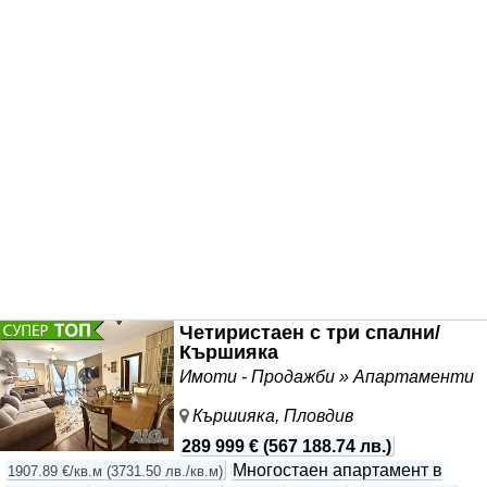
живеене, което го прави чудесен избор за Вашият нов
дом и отлична инвестиция с цел отдаване под наем.
Авангард
Четиристаен с три спални/
Кършияка
Имоти - Продажби » Апартаменти
Кършияка, Пловдив
289 999 €
(
567 188.74 лв.
)
Многостаен апартамент в
1907.89 €/кв.м
(
3731.50 лв./кв.м
)