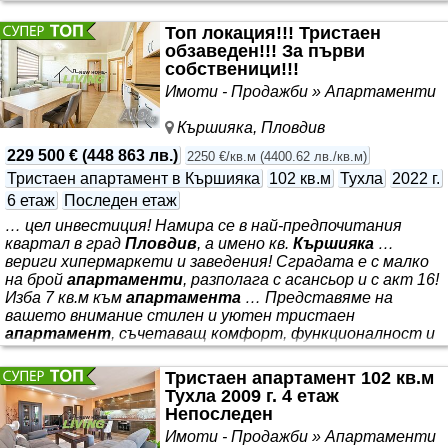
с излаз на тераса, баня с тоалетна и мокро помещение.
Жилището има нужда от козметичен ремонт. 4-ти
Топ локация!!! Тристаен
етаж с асансьор Изложение: Изток / Север Локацията
обзаведен!!! За първи
предлага бърз достъп до центъра на града, спирки на
собственици!!!
градски транспорт, магазини, училища, детски градини
Имоти - Продажби » Апартаменти
Кършияка, Пловдив
229 500 €
(
448 863 лв.
)
2250 €/кв.м
(
4400.62 лв./кв.м
)
Тристаен апартамент в Кършияка
102 кв.м
Тухла
2022 г.
6 етаж
Последен етаж
… цел инвестиция! Намира се в най-предпочитания
квартал в град
Пловдив
, а имено кв.
Кършияка
…
вериги хипермаркети и заведения! Сградата е с малко
на брой
апартаменти
, разполага с асансьор и с акт 16!
Изба 7 кв.м към
апартамента
… Представяме на
вашето внимание стилен и уютен тристаен
апартамент
, съчетаващ комфорт, функционалност и
модерна визия …
Апартаментът
е изпълнен по
индивидуален проект - уютен, светъл и без нужда … .
Тристаен апартамент 102 кв.м
Имотът е напълно обзаведен с внимание към детайла и
Тухла 2009 г. 4 етаж
предлага всичко необходимо за комфортен начин на
Непоследен
живот, подходящ както за лично ползване, така и с *** !
Имоти - Продажби » Апартаменти
*** от допълнителни инвестиции