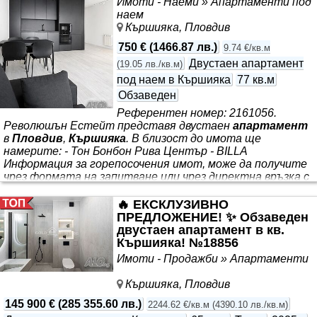
Имоти - Наеми » Апартаменти под
наем
Кършияка, Пловдив
750 €
(
1466.87 лв.
)
9.74 €/кв.м
Двустаен апартамент
(
19.05 лв./кв.м
)
под наем в Кършияка
77 кв.м
Обзаведен
Референтен номер: 2161056.
Революшън Естейт представя двустаен
апартамент
в
Пловдив
,
Кършияка
. В близост до имота ще
намерите: - Тон Бонбон Рива Център - BILLA
Информация за горепосочения имот, може да получите
чрез формата на запитване или чрез директна връзка с
нас на посочения телефон.
🔥 ЕКСКЛУЗИВНО
ПРЕДЛОЖЕНИЕ! ✨ Обзаведен
двустаен апартамент в кв.
Кършияка! №18856
Имоти - Продажби » Апартаменти
Кършияка, Пловдив
145 900 €
(
285 355.60 лв.
)
2244.62 €/кв.м
(
4390.10 лв./кв.м
)