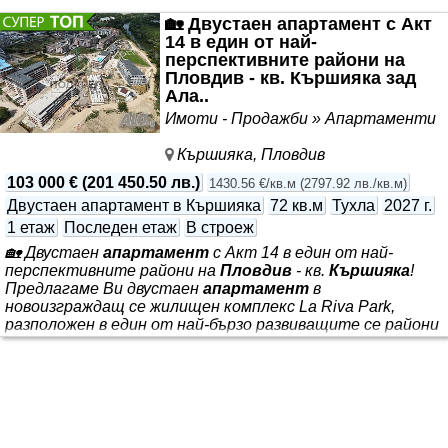
🏡 Двустаен апартамент с Акт
14 в един от най-
перспективните райони на
Пловдив - кв. Кършияка зад
Ала..
Имоти - Продажби » Апартаменти
Кършияка, Пловдив
103 000 €
(
201 450.50 лв.
)
1430.56 €/кв.м
(
2797.92 лв./кв.м
)
Двустаен апартамент в Кършияка
72 кв.м
Тухла
2027 г.
1 етаж
Последен етаж
В строеж
🏡 Двустаен
апартамент
с Акт 14 в един от най-
перспективните райони на
Пловдив
- кв.
Кършияка
!
Предлагаме Ви двустаен
апартамент
в
новоизграждащ се жилищен комплекс La Riva Park,
разположен в един от най-бързо развиващите се райони
на гр.
Пловдив
- кв.
Кършияка
, в близост до магазин
Алати и Марица Гардънс. 📍 Локацията предлага
отлична инфраструктура, бърз достъп до
централната част на града, множество магазини,
заведения, училища и всичко необходимо за комфортен
начин на живот. ✨ Предимства на имота: ✅ Ново