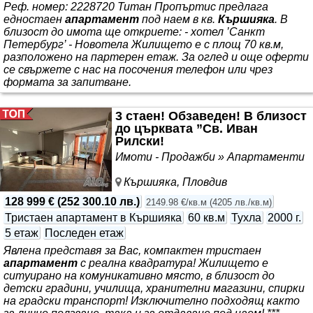
Реф. номер: 2228720 Титан Пропъртис предлага
едностаен
апартамент
под наем в кв.
Кършияка
. В
близост до имота ще откриете: - хотел ’Санкт
Петербург’ - Новотела Жилището е с площ 70 кв.м,
разположено на партерен етаж. За оглед и още оферти
се свържете с нас на посочения телефон или чрез
формата за запитване.
3 стаен! Обзаведен! В близост
до църквата ”Св. Иван
Рилски!
Имоти - Продажби » Апартаменти
Кършияка, Пловдив
128 999 €
(
252 300.10 лв.
)
2149.98 €/кв.м
(
4205 лв./кв.м
)
Тристаен апартамент в Кършияка
60 кв.м
Тухла
2000 г.
5 етаж
Последен етаж
Явлена представя за Вас, компактен тристаен
апартамент
с реална квадратура! Жилището е
ситуирано на комуникативно място, в близост до
детски градини, училища, хранителни магазини, спирки
на градски транспорт! Изключително подходящ както