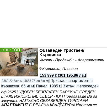
строителство ✅ Акт 14 - сградата е в напреднал етап
на строителство ✅ Имотът е нотариално
Обзаведен тристаен/
Кършияка
Имоти - Продажби » Апартаменти
Кършияка, Пловдив
153 999 €
(
301 195.86 лв.
)
Тристаен апартамент в
2369.22 €/кв.м
(
4633.78 лв./кв.м
)
Кършияка
65 кв.м
Панел
1985 г.
3 етаж
Непоследен
оф.26251 УДОБЕН БЕЗПЛАТЕН ПАРКИНГ! СРЕДЕН
ЕТАЖ! ИЗЛОЖЕНИЕ СЕВЕР - ЮГ! Предлагаме Ви да
закупите НАПЪЛНО ОБЗАВЕВДЕН ТИРСТАЕН
АПАРТАМЕНТ
С РЕАЛНА КВАДРАТУРА! Имотът се