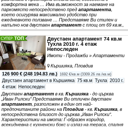
комфортна мека … Има възможност за наемане на
паркомясто непосредствено пред
апартамента
,
което осигурява максимално удобство при
ежедневното ползване … Представяме Ви стилен и
напълно нов двустаен
апартамент
с площ от 69 кв.м.,
разположен на 3-ти етаж от 4 в предпочитания …
Апартаментът
се отдава за първи наематели, като
Двустаен апартамент 74 кв.м
всичко в него е ново и неизползвано … ! ✨ *** комплекс
Тухла 2010 г. 4 етаж
„Магнолия Форест“. 🌞 Имотът е с южно изложение,
Непоследен
което осигурява отлична естествена светлина и
Имоти - Продажби » Апартаменти
приятна атмосфера
Кършияка, Пловдив
126 900 €
(
248 194.83 лв.
)
1692 €/кв.м
(
3309.26 лв./кв.м
)
Двустаен апартамент в Кършияка
75 кв.м
Тухла
2010 г.
4 етаж
Непоследен
Двустаен
апартамент
в кв.
Кършияка
- до църква
„Иван Рилски“ Представяме Ви отличен двустаен
апартамент
, разположен в един от най-
предпочитаните райони на
Пловдив
- кв.
Кършияка
, в
непосредствена близост до църква „Иван Рилски“.
Характеристики на имота: Г-образен коридор,
всекидневна с кухненски бокс и излаз на тераса, спалня