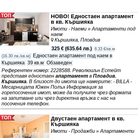
Вашият нов дом и отлична инвестиция с цел отдаване
НОВО! Едностаен апартамент
в кв. Кършияка
Имоти - Наеми » Апартаменти под
наем
Кършияка, Пловдив
325 €
(
635.64 лв.
)
8.33 €/кв.м
Едностаен апартамент под наем в
(
16.30 лв./кв.м
)
Кършияка
39 кв.м
Обзаведен
Референтен номер: 2228588. Революшън Естейт
представя едностаен
апартамент
в
Пловдив
,
Кършияка
. В близост до имота ще намерите: - BILLA -
Месарницата Южен Полъх Информация за
горепосочения имот, може да получите чрез формата
на запитване или чрез директна връзка с нас на
посочения телефон.
Двустаен апартамент в кв.
Кършияка
Имоти - Продажби » Апартаменти