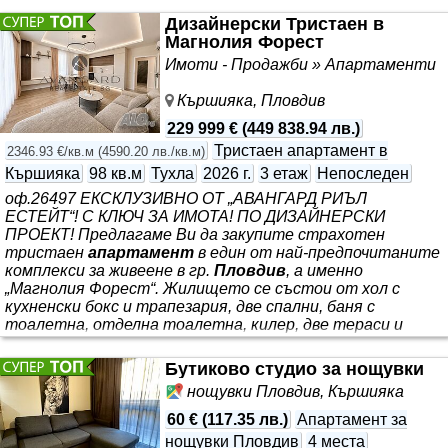
Дизайнерски Тристаен в
Магнолия Форест
Имоти - Продажби » Апартаменти
Кършияка, Пловдив
229 999 €
(
449 838.94 лв.
)
Тристаен апартамент в
2346.93 €/кв.м
(
4590.20 лв./кв.м
)
Кършияка
98 кв.м
Тухла
2026 г.
3 етаж
Непоследен
оф.26497 ЕКСКЛУЗИВНО ОТ „АВАНГАРД РИЪЛ
ЕСТЕЙТ“! С КЛЮЧ ЗА ИМОТА! ПО ДИЗАЙНЕРСКИ
ПРОЕКТ! Предлагаме Ви да закупите страхотен
тристаен
апартамент
в един от най-предпочитаните
комплекси за живеене в гр.
Пловдив
, а именно
„Магнолия Форест“. Жилището се състои от хол с
кухненски бокс и трапезария, две спални, баня с
тоалетна, отделна тоалетна, килер, две тераси и
коридор. Имотът, който Ви предлагаме да закупите, се
продава изцяло обзаведен, с мебели и електроуреди от
Бутиково студио за нощувки
най-висок клас. Намира се на спокойна и комуникативна
нощувки Пловдив, Кършияка
локация, с бърз достъп до всичко необходимо за уреден и
комфортен
60 €
(
117.35 лв.
)
Апартамент за
нощувки Пловдив
4 места