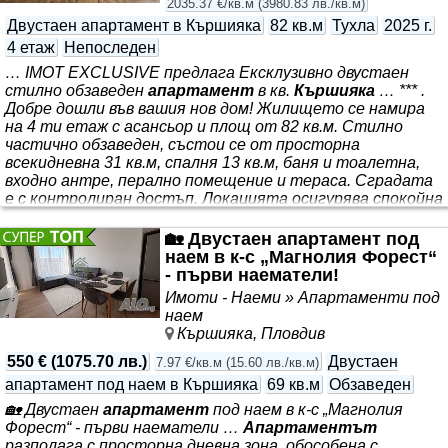
2035.37 €/кв.м
(
3980.83 лв./кв.м
)
Двустаен апартамент в Кършияка
82 кв.м
Тухла
2025 г.
4 етаж
Непоследен
… IMOT EXCLUSIVE предлага Ексклузивно двустаен
стилно обзаведен
апартамент
в кв.
Кършияка
… *** .
Добре дошли във вашия нов дом! Жилището се намира
на 4 ти етаж с асансьор и площ от 82 кв.м. Стилно
частично обзаведен, състои се от просторна
всекидневна 31 кв.м, спалня 13 кв.м, баня и тоалетна,
входно антре, перално помещение и тераса. Сградата
е с контролиран достъп. Локацията осигурява спокойна
среда за живеене, както и удобни и бързи връзки с града.
В близост до хипермаркет, училища, изключително
🏡 Двустаен апартамент под
уреден транспорт. Имота се продава обзаведен готов
наем в к-с „Магнолия Форест“
за нанасяне.. Района е един от най-предпочитаните
- първи наематели!
Имоти - Наеми » Апартаменти под
наем
Кършияка, Пловдив
550 €
(
1075.70 лв.
)
Двустаен
7.97 €/кв.м
(
15.60 лв./кв.м
)
апартамент под наем в Кършияка
69 кв.м
Обзаведен
🏡 Двустаен
апартамент
под наем в к-с „Магнолия
Форест“ - първи наематели …
Апартаментът
разполага с просторна дневна зона, обособена с