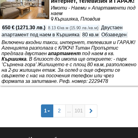
интернет, телевизия и ГАРАЖ!
до езиковите училища и новата сграда на Пловдивския
Имоти - Наеми » Апартаменти под
университет. Проектът
наем
Кършияка, Пловдив
650 €
(
1271.30 лв.
)
Двустаен
8.13 €/кв.м
(
15.90 лв./кв.м
)
апартамент под наем в Кършияка
80 кв.м
Обзаведен
Включени входни такси, интернет, телевизия и ГАРАЖ!
Агенцията разполага с КЛЮЧ! Титан Пропъртис
предлага двустаен
апартамент
под наем в кв.
Кършияка
. В близост до имота ще откриете: - парк
’Сърнена гора’ Жилището е с площ 80 кв.м, разположено
на 2-ри жилищен етаж. За оглед и още оферти се
свържете с нас на посочения телефон или чрез
формата за запитване. Реф. номер: 2229478
1
2
...
101