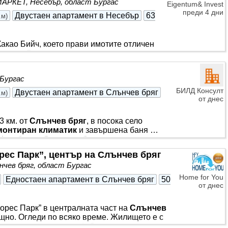
 МАРКЕТ, Несебър, област Бургас
Eigentum& Invest
преди 4 дни
Двустаен апартамент в Несебър
63
.м
)
акао Бийч, което прави имотите отличен
ици
… Възможност за
монтаж
на зарядни
фициален и директен представител на
ство, което гарантира актуална
 Бургас
но оскъпяване за купувача. Предлагаме
оддръжка, разположена в кв. Черно море,
БИЛД Консулт
Двустаен апартамент в Слънчев бряг
.м
)
 по Южното Черноморие
от днес
3 км. от
Слънчев бряг
, в посока село
монтиран климатик
и завършена баня …
 Минибус до
Слънчев бряг
, осигурен от
но обзавеждане в комплекс Съни Дей *** .
рес Парк”, център на Слънчев бряг
спортни площадки, супермаркет, ресторант,
чев бряг, област Бургас
 озеленен и предлага много кътове за
та компания осигурява
Home for You
Едностаен апартамент в Слънчев бряг
50
от днес
орес Парк” в централната част на
Слънчев
но. Огледи по всяко време. Жилището е с
целогодишен асансьор). Състои се от коридор,