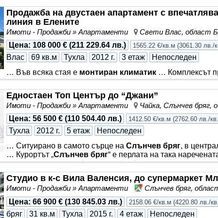
просторна всекидневна с отделена кухненска част и кът за с
Продажба на двустаен апартамент с впечатлява
включени в цената. Има акт 16. Годишната такса поддръжка
линия в Елените
сме инвеститори и управляваща компания на комплекса. З
Имоти - Продажби » Апартаменти
Свети Влас, област Б
охрана; - паркинг; - басейн
Цена
:
108 000 €
(
211 229.64 лв.
)
1565.22 €/кв.м
(
3061.30 лв./
Влас
69 кв.м
Тухла
2012 г.
3 етаж
Непоследен
… Във всяка стая е
монтиран климатик
… Комплексът пр
гледки към залива на
Слънчев бряг
и стария Несебър и е
и … Messambria Fort Beach е разположен непосредствен
Едностаен Топ Център до “Джани”
близост до гора … Предлагаме за продажба двустаен апа
Имоти - Продажби » Апартаменти
Чайка, Слънчев бряг, 
комплекс Messambria Fort Beach, разположен на първа л
площ 65 кв.м и се намира на 3-ти етаж. Разпределението
Цена
:
56 500 €
(
110 504.40 лв.
)
1412.50 €/кв.м
(
2762.60 лв./кв
дневна с кухненски бокс, спалня, баня с тоалетна, гард
Тухла
2012 г.
5 етаж
Непоследен
… Ситуирано в самото сърце на
Слънчев бряг
, в центра
… Курортът „
Слънчев бряг
“ е перлата на така наречена
подови настилки и обзаведено (мебели, пералня,
климат
западно изложение … Балконът е достатъчно голям за ма
Студио в к-с Вила Валенсия, до супермаркет М
Просторно, напълно *** . *** . Идеално за инвестиция, д
Имоти - Продажби » Апартаменти
Слънчев бряг, облас
Акт 16. Индивидуални партиди за битов ток и вода. Цело
Цена
:
66 900 €
(
130 845.03 лв.
)
2158.06 €/кв.м
(
4220.80 лв./кв
бряг
31 кв.м
Тухла
2015 г.
4 етаж
Непоследен