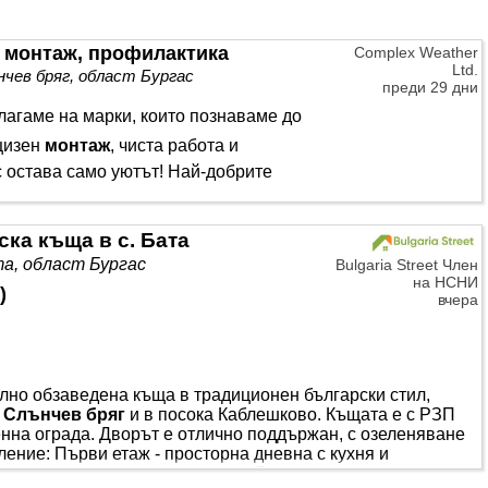
 монтаж, профилактика
Complex Weather
Ltd.
чев бряг, област Бургас
преди 29 дни
алагаме на марки, които познаваме до
ецизен
монтаж
, чиста работа и
 остава само уютът! Най-добрите
ка къща в с. Бата
а, област Бургас
Bulgaria Street Член
на НСНИ
)
вчера
лно обзаведена къща в традиционен български стил,
т
Слънчев бряг
и в посока Каблешково. Къщата е с РЗП
менна ограда. Дворът е отлично поддържан, с озеленяване
ление: Първи етаж - просторна дневна с кухня и
а тоалетна и мокро помещение. Втори етаж - две