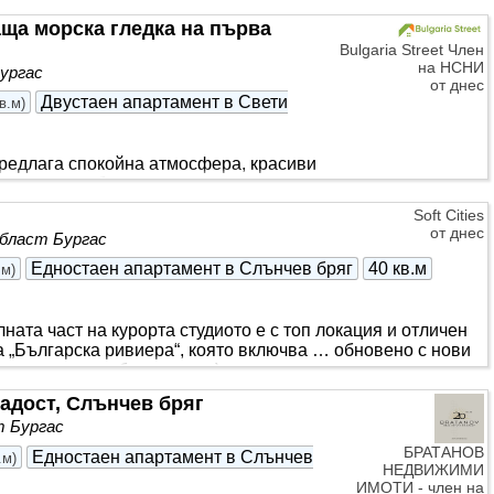
пане, баня. *** . *** . Мебелите и уредите са
ща морска гледка на първа
 е 14,20 евро на кв.м. Ключа е у нас. Ние
Bulgaria Street Член
а комплекса: - рецепция; - денонощна
на НСНИ
ургас
от днес
Двустаен апартамент в Свети
кв.м
)
едлага спокойна атмосфера, красиви
 отличен избор както за почивка, така
о до морския
бряг
, сред зеленина и в
Soft Cities
ртамент с фронтална морска гледка в
от днес
област Бургас
иния море в Свети Влас. Жилището е с
 включва входно антре, просторна
Едностаен апартамент в Слънчев бряг
40 кв.м
.м
)
еробна/складово помещение
лната част на курорта студиото е с топ локация и отличен
та „Българска ривиера“, която включва … обновено с нови
ик
, хладилник, баня с вана) студио на пети етаж със
са и столове,
монтирана
е нова, плъзгаща се тента …
ладост, Слънчев бряг
аване под наем и целогодишно ползване. Готови документи.
т Бургас
годишно ползване. Два Асансьора
БРАТАНОВ
Едностаен апартамент в Слънчев
.м
)
НЕДВИЖИМИ
ИМОТИ - член на