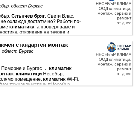
НЕСЕБЪР КЛИМА
 ✓ Енергиен клас A++ / A+ ✓
ебър, област Бургас
ООД климатици,
монтаж, сервиз и
ебър,
Слънчев бряг
, Свети Влас,
ремонт
не охлажда достатъчно? Работи по-
от днес
даме
климатика
, а проверяваме и
остика, откриване на течове и
ие …
Климатикът
охлажда по-слабо …
я е нараснала? Това може да е признак
лючен стандартен монтаж
„Несебър Клима“ предлага *** . Какво
, област Бургас
НЕСЕБЪР КЛИМА
ООД климатици,
монтаж, сервиз и
с, Поморие и Бургас …
климатик
ремонт
от днес
онтаж
,
климатици
Несебър,
голямо помещение,
климатик
Wi-Fi,
#монтажнаклиматици #Несебър
 WINTERPACK 24 000 BTU с
ямо помещение, офис или заведение …
ОНТАЖ
… *** ? HYUNDAI
 и охлаждане през цялата година