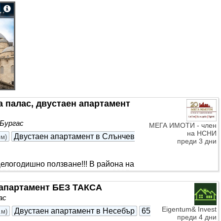
ка. Във всички помещения са
монтирани
модерни
а палас, двустаен апартамент
 Бургас
МЕГА ИМОТИ - член
на НСНИ
Двустаен апартамент в Слънчев
.м
)
преди 3 дни
огодишно ползване!!! В района на
РЪЖКА в жилищна сграда от 2015г. с
изложение ЮГ/ЗАПАД, състоящ се от
апартамент БЕЗ ТАКСА
 с френски прозорни на терасата и
ас
рци. Апартамента е с нова сменена
личното обзавеждане. Имота е с
Eigentum& Invest
Двустаен апартамент в Несебър
65
.м
)
преди 4 дни