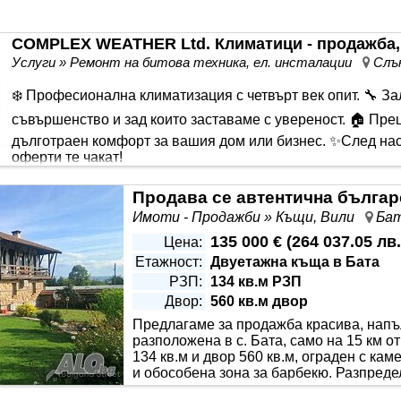
COMPLEX WEATHER Ltd. Климатици - продажба,
Услуги » Ремонт на битова техника, ел. инсталации
Слън
❄️ Професионална климатизация с четвърт век опит. 🔧 З
съвършенство и зад които заставаме с увереност. 🏠 Пр
дълготраен комфорт за вашия дом или бизнес. ✨След нас
оферти те чакат!
Продава се автентична българс
Имоти - Продажби » Къщи, Вили
Бат
135 000 €
(
264 037.05 лв.
Цена:
Етажност:
Двуетажна къща в Бата
РЗП:
134 кв.м РЗП
Двор:
560 кв.м двор
Предлагаме за продажба красива, напъ
разположена в с. Бата, само на 15 км о
134 кв.м и двор 560 кв.м, ограден с ка
и обособена зона за барбекю. Разпреде
трапезария, камина с водна риза, гостн