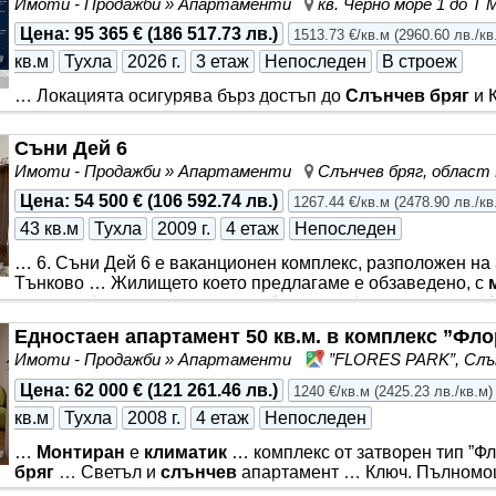
Имоти - Продажби » Апартаменти
кв. Черно море 1 до Т
Цена
:
95 365 €
(
186 517.73 лв.
)
1513.73 €/кв.м
(
2960.60 лв./кв
кв.м
Тухла
2026 г.
3 етаж
Непоследен
В строеж
… Локацията осигурява бърз достъп до
Слънчев бряг
и К
избор както за постоянно … Изградени трасета за
климат
станции за електромобили към гаражите … Агенцията е о
Съни Дей 6
инвеститора по силата на сключен договор за посредниче
Имоти - Продажби » Апартаменти
Слънчев бряг, област
информация, коректни условия и покупка без допълнител
апартаменти в нова модерна жилищна сграда без такса п
Цена
:
54 500 €
(
106 592.74 лв.
)
1267.44 €/кв.м
(
2478.90 лв./кв
гр. Несебър - един от най-бързо развиващите се райони
43 кв.м
Тухла
2009 г.
4 етаж
Непоследен
… 6. Съни Дей 6 е ваканционен комплекс, разположен на 
Тънково … Жилището което предлагаме е обзаведено, с
мини голф игрища * напълно оборудван фитнес център *
комплекса … Предлагаме двустаен апартамент със запазе
Едностаен апартамент 50 кв.м. в комплекс ”Фло
На територията на комплекса има шест басейна, няколко 
Имоти - Продажби » Апартаменти
”FLORES PARK”, Слън
детски площадки, мини голф игрища. Комплекса е отлично
почивка. Подходящ е за постоянно живеене. Обслужваща
Цена
:
62 000 €
(
121 261.46 лв.
)
1240 €/кв.м
(
2425.23 лв./кв.м
)
кв.м
Тухла
2008 г.
4 етаж
Непоследен
…
Монтиран
е
климатик
… комплекс от затворен тип ”Фл
бряг
… Светъл и
слънчев
апартамент … Ключ. Пълномощ
обща площ от 49,90 кв.м., разположен на четвърти етаж (