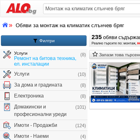
»
Обяви за монтаж на климатик слънчев бряг
235
обяви съдържа
Филтри
н
Реално търсите по: монтаж,
Услуги
(8)
Запази това търсен
Ремонт на битова техника,
ел. инсталации
Услуги
(10)
За дома и градината
(8)
Електроника
(8)
Домакински и
(101)
професионални уреди
Имоти - Продажби
(124)
Имоти - Наеми
(4)