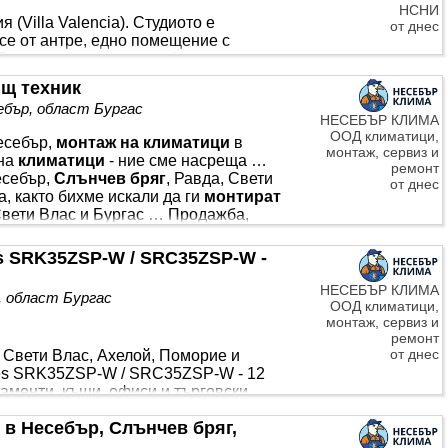
НСНИ
(Villa Valencia). Студиото е
от днес
 се от антре, едно помещение с
. Предлага се за продажба с частична
строен според изискванията за
ящ техник
зпределенията на апартаментите са
ебър, област Бургас
ленсия е изградена до височината на
НЕСЕБЪР КЛИМА
я, двустайни и тристайни
ООД климатици,
есебър,
монтаж на климатици
в
монтаж, сервиз и
 на
климатици
- ние сме насреща …
ремонт
себър,
Слънчев бряг
, Равда, Свети
от днес
а, както бихме искали да ги
монтират
 Свети Влас и Бургас … Продажба,
оморие на България …
Слънчев бряг
ремиум
климатици
, професионален
es SRK35ZSP-W / SRC35ZSP-W -
ерноморие …
НЕСЕБЪР КЛИМА
, област Бургас
ООД климатици,
монтаж, сервиз и
ремонт
от днес
, Свети Влас, Ахелой, Поморие и
ries SRK35ZSP-W / SRC35ZSP-W - 12
таменти, къщи, офиси и търговски
удование и организует
монтаж
или
 в Несебър, Слънчев бряг,
емиальные кондиционеры,
ня на побережье Болгарии … BTU