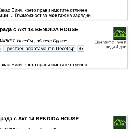
акао Бийч, което прави имотите отличен
ици
… Възможност за
монтаж
на зарядни
фициален и директен представител на
ство, което гарантира актуална
града с Акт 14 BENDIDA HOUSE
но оскъпяване за купувача. Предлагаме
оддръжка, разположена в кв. Черно море,
 МАРКЕТ, Несебър, област Бургас
 по Южното Черноморие
Eigentum& Invest
преди 4 дни
Тристаен апартамент в Несебър
87
)
акао Бийч, което прави имотите отличен
ици
… Възможност за
монтаж
на зарядни
фициален и директен представител на
ство, което гарантира актуална
но оскъпяване за купувача. Предлагаме
оддръжка, разположена в кв. Черно море,
 по Южното Черноморие
града с Акт 14 BENDIDA HOUSE