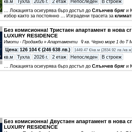
кв.м
Тухла
2026 г.
2 етаж
Непоследен
В строеж
… Локацията осигурява бърз достъп до
Слънчев бряг
и К
избор както за постоянно … Изградени трасета за
климат
станции за електромобили към гаражите … Агенцията е о
инвеститора по силата на сключен договор за посредниче
Без комисионна! Тристаен апартамент в нова с
информация, коректни условия и покупка без допълнител
LUXURY RESIDENCE
апартаменти в нова модерна жилищна сграда без такса п
Имоти - Продажби » Апартаменти
кв. Черно море 1 до Т
гр. Несебър - един от най-бързо развиващите се райони
Цена
:
126 104 €
(
246 638 лв.
)
1449.47 €/кв.м
(
2834.92 лв./кв.м
кв.м
Тухла
2026 г.
2 етаж
Непоследен
В строеж
… Локацията осигурява бърз достъп до
Слънчев бряг
и К
избор както за постоянно … Изградени трасета за
климат
станции за електромобили към гаражите … Агенцията е о
инвеститора по силата на сключен договор за посредниче
информация, коректни условия и покупка без допълнител
апартаменти в нова модерна жилищна сграда без такса п
гр. Несебър - един от най-бързо развиващите се райони
Без комисионна! Двустаен апартамент в нова с
LUXURY RESIDENCE