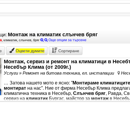
Монтаж на климатик слънчев бряг
щи:
а
Още опции за търсене
, климатик, слънчев, бряг
е
Оцвети
думите
Сортиране
Монтаж, сервиз и ремонт на климатици в Несебъ
Несебър Клима (от 2009г.)
Услуги » Ремонт на битова техника, ел. инсталации
Нес
… Затова нашето мото е ясно: ”
Монтираме климатицит
монтират
на нас”. Ние от фирма Несебър Клима предлага
климатична техника в Несебър,
Слънчев бряг
, Равда, С
сервиз на
климатик
Бургас, майстор за
монтаж
в Несебъ
Слънчев бряг
, свържете се с нас. Работим със собстве
за търсене:
климатик
Несебър,
монтаж климатик Слънч
майстор
климатик
Равда,
климатик
Свети Влас,
климат
климатик
Nesebar, ремонт на
климатици
Burgas, инверт
монтаж
Поморие, обслужване на
климатик
… .