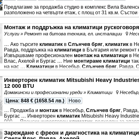
Предлагаме за продажба студио в комплекс Вила Валенсия 
разположено на четвърти етаж, с площ от 31 кв.м. Състои
кухненски бокс и зона за отдих, баня с тоалетна и тераса
мебелировка. Има
монтиран климатик
. Комплексът е по
Монтаж и поддръжка на климатици рускоговор
качество на строителството по европейски стандарти. Ра
Услуги » Ремонт на битова техника, ел. инсталации
Нес
функционални, с добри пространствени решения. Вила Ва
четири етажа, на които са разположени 56 жилища - студи
… Ако търсите
климатик
в
Слънчев бряг
,
климатик
в Н
Равда, поддръжка на
климатици
в България или ремонт
Извършваме професионален
монтаж на климатици
в Не
Влас, Ахелой и Бургас … Ние
монтираме климатици
так
на нас …
Климатици
в Несебър,
Слънчев бряг
, Равда,
монтаж
, сервиз и ремонт на
климатици
по Южното Черн
…
Монтаж на климатици
до ключ … Несебър Клима - п
Инверторен климатик Mitsubishi Heavy Industri
монтаж
и сервиз на европейско ниво по Българското Ч
12 000 BTU
Домакински и професионални уреди » Климатици
Несебър
Цена
:
848 €
(
1658.54 лв.
)
Ново
… Продажба и
монтаж
в Несебър,
Слънчев бряг
, Равда
Бургас … Инверторен
климатик
Mitsubishi Heavy Indust
000 … Японски инверторен
климатик
, подходящ за апар
помещения … проконсультирует, поможет подобрать обор
Зареждане с фреон и диагностика на климатици
обслуживание без лишних хлопот … Несебър Клима - пр
профессиональный
Свети Влас, Равда, Ахелой
монтаж
и сервис европейского уров