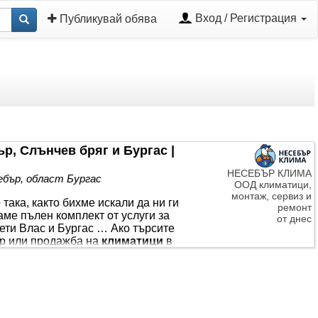
Вход / Регистрация
Публикувай обява
р, Слънчев бряг и Бургас |
НЕСЕБЪР КЛИМА
ебър, област Бургас
ООД климатици,
монтаж, сервиз и
е
така, както бихме искали да ни ги
ремонт
ме пълен комплект от услуги за
от днес
вети Влас и Бургас … Ако търсите
р или продажба на
климатици
в
ници на апартаменти, … Ключови думи
ев бряг
, сервиз
климатик
Бургас,
ици
на руски език,
монтаж на
орен
климатик
A++, доставка и