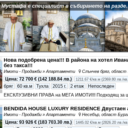
сяка със собствена баня с тоалетна, тераса и красива глед
стафа е специалист в събирането на разделени двойки и семейства
ционно управление
Нова подобрена цена!!! В района на хотел Иван
без такса!!!
Имоти - Продажби » Апартаменти
Слънчев бряг, област
Цена
:
72 700 €
(
142 188.84 лв.
)
1211.67 €/кв.м
(
2369.80 лв./кв
бряг
60 кв.м
Тухла
2015 г.
2 етаж
Непоследен
ЕКСКЛУЗИВНИ ПРАВА на МЕГА ИМОТИ!!! Подходящ за цел
хотел Ивана Палас двустаен апартамент БЕЗ ТАКСА ПОД
Акт 16 и асансьор на втори жилищен етаж над партер с 
BENDIDA HOUSE LUXURY RESIDENCE Двустаен 
коридор, мокро помещение, баня с WC, просторна спалня
Имоти - Продажби » Апартаменти
Несебър, област Бург
кухненски тракт с всекидневна с тераса с френски прозо
дограма и
монтирани
нови
климатици
. Продава се с на
Цена
:
93 926 €
(
183 703.30 лв.
)
1445.02 €/кв.м
(
2826.20 лв./кв
отделни партиди за ток и вода. Реф. номер 19895