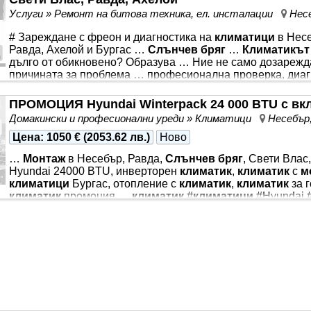
Цена: 848 € *** . ✓ Охлаждане 3.2 kW ✓ Отопление 3.6 kW
Услуги » Ремонт на битова техника, ел. инсталации
Нес
Изключително тих режим - от 23 dB ✓ Фреон
# Зареждане с фреон и диагностика на
климатици
в Нес
Равда, Ахелой и Бургас …
Слънчев бряг
…
Климатикът
дълго от обикновено? Образува … Ние не само дозареж
причината за проблема … професионална проверка, диагн
зареждане на
климатици
с фреон по Южното Черномор
*** се лед по тръбите или консумацията на електроенерги
ПРОМОЦИЯ Hyundai Winterpack 24 000 BTU с вк
за недостиг на фреон или проблем в хладилната система. 
Домакински и професионални уреди » Климатици
Несебър
включва
Цена
:
1050 €
(
2053.62 лв.
)
Ново
…
Монтаж
в Несебър, Равда,
Слънчев бряг
, Свети Вла
Hyundai 24000 BTU, инверторен
климатик
,
климатик
с
м
климатици
Бургас, отопление с
климатик
,
климатик
за 
климатик
промоция …
климатик
#
климатици
#Hyundai 
#Бургас #СлънчевБряг #Равда … ПРОМОЦИЯ! HYUNDAI
ВКЛЮЧЕН
МОНТАЖ
… Търсите мощен
климатик
за гол
ПРОМОЦИОНАЛНА ЦЕНА С ВКЛЮЧЕН СТАНДАРТЕН
М
WINTERPACK 24 000 BTU осигурява ефективно отопление