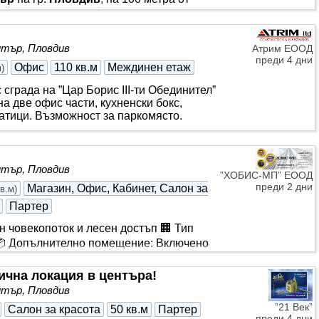
йност, така и за офис, ателие, студио
 едно помещение с площ 30 кв.м.,
тър, Пловдив
Атрим ЕООД
преди 4 дни
Офис
110 кв.м
Междинен етаж
м
)
 сграда на ”Цар Борис III-ти Обединител”
 две офис части, кухненски бокс,
атици. Възможност за паркомясто.
тър, Пловдив
”ХОБИС-МП” ЕООД
преди 2 дни
Магазин, Офис, Кабинет, Салон за
кв.м
)
Партер
н човекопоток и лесен достъп 🏢 Тип
 📦 Допълнително помещение: Включено
м
просторен търговски обект с площ от
ична локация в центъра!
 на оживен булевард с отлична
тър, Пловдив
ста в близост. Помещението е
ки или козметичен
център
, офис,
”21 Век”
Салон за красота
50 кв.м
Партер
Голяма витрина
преди 4 дни