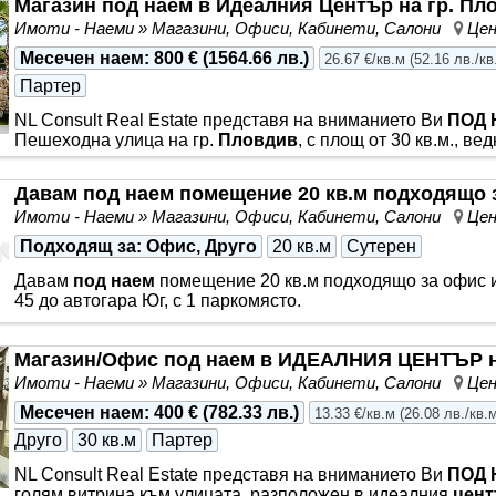
Магазин под наем в Идеалния Център на гр. Пл
търговски улици в града осигурява отлична видимост за
Имоти - Наеми » Магазини, Офиси, Кабинети, Салони
Цен
подходящо за както за
магазин
и шоурум; така и за офис
счетоводна, адвокатска кантора, галерия, ателие или кон
Месечен наем
:
800 €
(
1564.66 лв.
)
26.67 €/кв.м
(
52.16 лв./кв
административни дейности. Имотът се отдава дългосроч
Партер
NL Consult Real Estate представя на вниманието Ви
ПОД 
Пешеходна улица на гр.
Пловдив
, с площ от 30 кв.м., в
е на партер, с голяма витрина към търговска улица, коят
бизнеса. Отдава се дългосрочно!
Давам под наем помещение 20 кв.м подходящо 
Имоти - Наеми » Магазини, Офиси, Кабинети, Салони
Цен
Подходящ за
: Офис, Друго
20 кв.м
Сутерен
Давам
под наем
помещение 20 кв.м подходящо за офис ил
45 до автогара Юг, с 1 паркомясто.
Магазин/Офис под наем в ИДЕАЛНИЯ ЦЕНТЪР 
Имоти - Наеми » Магазини, Офиси, Кабинети, Салони
Цен
Месечен наем
:
400 €
(
782.33 лв.
)
13.33 €/кв.м
(
26.08 лв./кв.
Друго
30 кв.м
Партер
NL Consult Real Estate представя на вниманието Ви
ПОД 
голям витрина към улицата, разположен в идеалния
цен