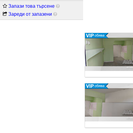
търговската
Запази това търсене
Зареди от запазени