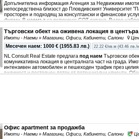
Допълнителна информация Агенция за Недвижими имоти”
непосредствена близост до Пловдивският Университет ”П
просторен и подходящ за консултански и финансови услу
фирми. В
наемът
са включени: СОТ охрана, Видео наблю
коментари към обявата Покажи коментарите към обявата
Търговски обект на оживена локация в центъра
Имоти - Наеми » Магазини, Офиси, Кабинети, Салони
Цен
Месечен наем
:
1000 €
(
1955.83 лв.
)
22.22 €/кв.м
(
43.46 лв./
NL Consult Real Estate предлага
под наем
Търговски обек
комуникативна локация в централната част на града. Имо
интензивен автомобилен и пешеходен трафик през целия 
видимост и постоянен поток от потенциални клиенти. Обек
разполага със санитарен възел и функционално разпред
дейности, сред които: шоурум, офис или кантора,
магази
тату студио, медицинска лаборатория, медицински или ст
Офис apartment за продажба
Имоти - Наеми » Магазини, Офиси, Кабинети, Салони
Це