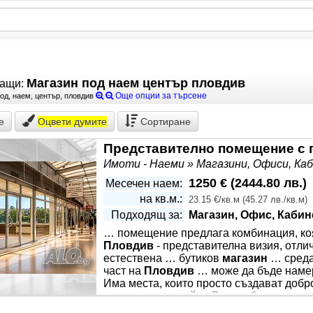
Магазин под наем център пловдив
жащи:
Още опции за търсене
под, наем, център, пловдив
е
Оцвети
думите
Сортиране
Имоти - Наеми » Магазини, Офиси, К
1250 €
(
2444.80 лв.
)
Месечен наем:
на кв.м.:
23.15 €/кв.м
(
45.27 лв./кв.м
)
Подходящ за:
Магазин, Офис, Кабин
… помещение предлага комбинация, коя
Пловдив
- представителна визия, отли
естествена … бутиков
магазин
… среда
част на
Пловдив
… може да бъде намер
Има места, които просто създават добро
представя достойно Вашия бизнес, това 
, впечатляваща витрина и панорамна гледка към река Мариц