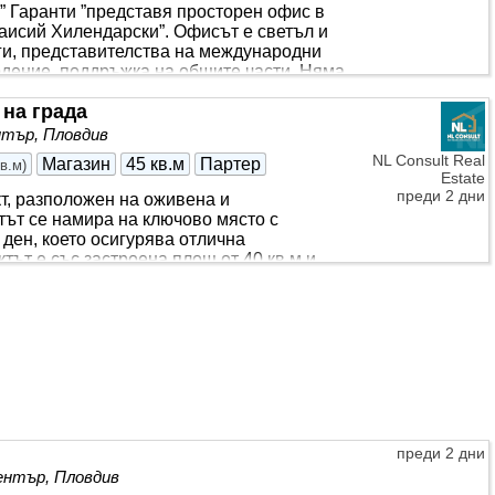
 Гаранти ”представя просторен офис в
аисий Хилендарски”. Офисът е светъл и
ги, представителства на международни
дение, поддръжка на общите части. Няма
 на града
тър, Пловдив
NL Consult Real
Магазин
45 кв.м
Партер
кв.м
)
Estate
преди 2 дни
т, разположен на оживена и
тът се намира на ключово място с
ден, което осигурява отлична
тът е със застроена площ от 40 кв.м и
еление, подходящо за разнообразни
н
, куриерски офис, студио за красота,
оматологичен кабинет,
преди 2 дни
нтър, Пловдив