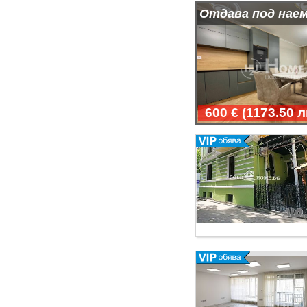
Отдава под наем
600 €
(
1173.50 л