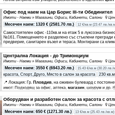
Главната улица. Обектът е подходящ както за търговска де
за красота, фризьорски салон, галерия и др. Състои се от
Офис под наем на Цар Борис III-ти Обединител
тоалетна. Отдава се дългосрочно.
Имоти - Наеми » Магазини, Офиси, Кабинети, Салони
Цен
Месечен наем
:
1320 €
(
2581.70 лв.
)
12 €/кв.м
(
23.47 лв./кв.
Самостоятелен офис -110кв.м на етаж 5 в луксозна бизнес
№161. Помещението е разделено със стъклени прегради на
предверие, санитарен възел и тераса. Монтирани са клим
Централна Локация - до Тримонциум
Имоти - Наеми » Магазини, Офиси, Кабинети, Салони
Цен
Месечен наем
:
3550 €
(
6943.20 лв.
)
15.43 €/кв.м
(
30.20 лв./
красота, Спорт, Друго, Място в салон за красота
230 кв.м
📍 Локация: Гр.
Пловдив
, на оживен булевард с постояне
имот: Подходящ за офис, аптека,
магазин
, шоурум и др.
складово помещение 🟢 Описание: Предлагаме
под нае
Оборудван и разработен салон за красота с отл
230 кв.м, разположен на ключова локация в гр.
Пловдив
-
Имоти - Наеми » Магазини, Офиси, Кабинети, Салони
Цен
видимост и удобен достъп с градски транспорт и паркоме
подходящо за разнообразни дейности - аптека, медицинс
Месечен наем
:
650 €
(
1271.30 лв.
)
13 €/кв.м
(
25.43 лв./кв.м
)
магазин
за техника, мебели, дрехи и др. 💡 Предимства: 