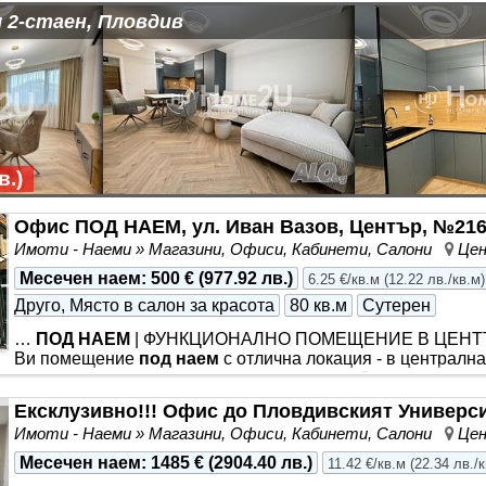
 2-стаен, Пловдив
в.
)
Офис ПОД НАЕМ, ул. Иван Вазов, Център, №21
Имоти - Наеми » Магазини, Офиси, Кабинети, Салони
Цен
Месечен наем
:
500 €
(
977.92 лв.
)
6.25 €/кв.м
(
12.22 лв./кв.м
)
Друго, Място в салон за красота
80 кв.м
Сутерен
…
ПОД НАЕМ
| ФУНКЦИОНАЛНО ПОМЕЩЕНИЕ В ЦЕНТ
Ви помещение
под наем
с отлична локация - в централна
лесен достъп и самостоятелен вход … учебен
център
или
складова част … ✨ НОВО ПРЕДЛОЖЕНИЕ ✨ 📢 *** *** . 📐 
Ексклузивно!!! Офис до Пловдивският Универс
и позволява разнообразни варианти на използване: ✔️ вх
Имоти - Наеми » Магазини, Офиси, Кабинети, Салони
Цен
помещения; ✔️ обособен кът, подходящ за кухненски бокс 
Месечен наем
:
1485 €
(
2904.40 лв.
)
11.42 €/кв.м
(
22.34 лв./
Самостоятелният вход осигурява удобство както за клиен