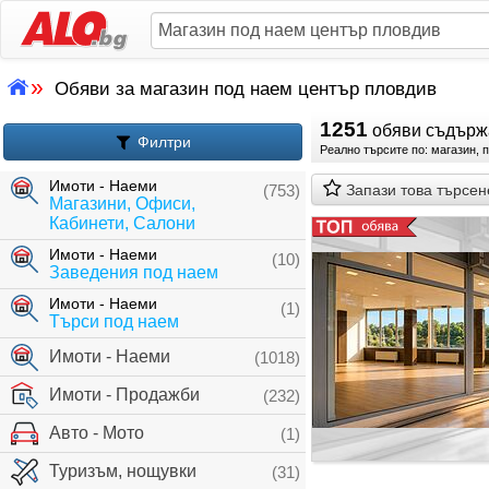
»
Обяви за магазин под наем център пловдив
1251
обяви съдър
Филтри
Реално търсите по: магазин, 
Имоти - Наеми
(753)
Запази това търсен
Магазини, Офиси,
Кабинети, Салони
Имоти - Наеми
(10)
Заведения под наем
Имоти - Наеми
(1)
Търси под наем
Имоти - Наеми
(1018)
Имоти - Продажби
(232)
Авто - Мото
(1)
Туризъм, нощувки
(31)
съвременен интериор