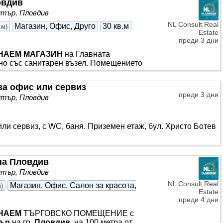
овдив
 вашия бизнес. Помещението е
тър, Пловдив
 или представителство на компания;
султантски
център
и други търговски и
NL Consult Real
Магазин, Офис, Друго
30 кв.м
.м
)
но
Estate
преди 3 дни
НАЕМ
МАГАЗИН
на Главната
едно със санитарен възел. Помещението
о осигурява отлична видимост на
за офис или сервиз
преди 3 дни
тър, Пловдив
и сервиз, с WC, баня. Приземен етаж, бул. Христо Ботев
на Пловдив
тър, Пловдив
NL Consult Real
Магазин, Офис, Салон за красота,
м
)
Estate
преди 4 дни
НАЕМ
ТЪРГОВСКО ПОМЕЩЕНИЕ с
тър
на гр.
Пловдив
, на 100 метра от