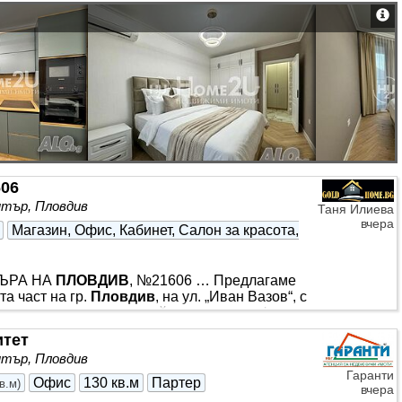
606
тър, Пловдив
Таня Илиева
вчера
Магазин, Офис, Кабинет, Салон за красота,
ЪРА НА
ПЛОВДИВ
, №21606 … Предлагаме
та част на гр.
Пловдив
, на ул. „Иван Вазов“, с
 езикова школа … онлайн
магазин
с офис и
Площ: 80 кв.м. Разпределението е практично
итет
одно антре/коридор; ✔️ три самостоятелни
тър, Пловдив
или склад; ✔️ санитарен възел
Гаранти
Офис
130 кв.м
Партер
кв.м
)
вчера
ти