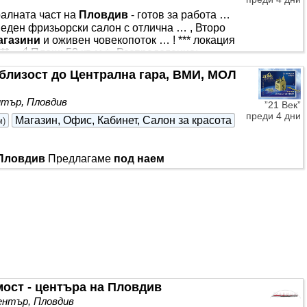
ралната част на
Пловдив
- готов за работа …
еден фризьорски салон с отлична … , Второ
агазини
и оживен човекопоток … ! *** локация
** . 📐 Площ: 50 кв.м ✨ Разпределение:
ботни места Баня с тоалетна Сутеренно
близост до Централна гара, ВМИ, МОЛ
 маникюр, педикюр или други разкрасителни
тър, Пловдив
”21 Век”
преди 4 дни
Магазин, Офис, Кабинет, Салон за красота
м
)
Пловдив
Предлагаме
под наем
ок партер, в изключително комуникативен
 „Марково тепе“, хотел „Лайпциг“ и голям
ия Сутерен (подходящ за склад или
 Имотът се отдава след освежаване, което
ия наемател. 🌞 Източно изложение,
ост - центъра на Пловдив
нтър, Пловдив