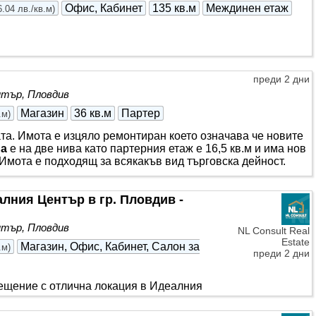
Офис, Кабинет
135 кв.м
Междинен етаж
.04 лв./кв.м
)
преди 2 дни
тър, Пловдив
Магазин
36 кв.м
Партер
.м
)
та. Имота е изцяло ремонтиран което означава че новите
на
е на две нива като партерния етаж е 16,5 кв.м и има нов
. Имота е подходящ за всякакъв вид търговска дейност.
лния Център в гр. Пловдив -
тър, Пловдив
NL Consult Real
Estate
Магазин, Офис, Кабинет, Салон за
.м
)
преди 2 дни
ещение с отлична локация в Идеалния
азположен на партерно ниво и е с площ
та витрина към една от най-оживените