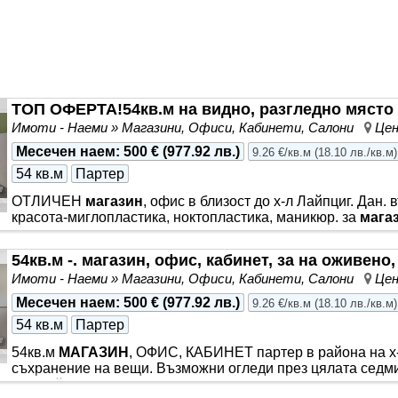
ТОП ОФЕРТА!54кв.м на видно, разгледно място 
Имоти - Наеми » Магазини, Офиси, Кабинети, Салони
Цен
Месечен наем
:
500 €
(
977.92 лв.
)
9.26 €/кв.м
(
18.10 лв./кв.м
)
54 кв.м
Партер
ОТЛИЧЕН
магазин
, офис в близост до х-л Лайпциг. Дан. 
красота-миглопластика, ноктопластика, маникюр. за
мага
54кв.м -. магазин, офис, кабинет, за на оживен
Имоти - Наеми » Магазини, Офиси, Кабинети, Салони
Цен
Месечен наем
:
500 €
(
977.92 лв.
)
9.26 €/кв.м
(
18.10 лв./кв.м
)
54 кв.м
Партер
54кв.м
МАГАЗИН
, ОФИС, КАБИНЕТ партер в района на х-
съхранение на вещи. Възможни огледи през цялата седми
отлагайте.