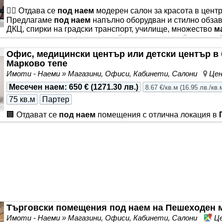
💇‍♀️ Отдава се
под наем
модерен салон за красота в цент
Предлагаме
под наем
напълно оборудван и стилно обзав
ДКЦ, спирки на градски транспорт, училище, множество
м
в централната градска част, в близост до голям булевард *
Партерно ниво с две напълно оборудвани фризьорски ра
Офис, медицински център или детски център в 
помещение, подходящо за козметични процедури, масажи,
Марково тепе
дейности 📍 Имотът се намира
Имоти - Наеми » Магазини, Офиси, Кабинети, Салони
Цен
Месечен наем
:
650 €
(
1271.30 лв.
)
8.67 €/кв.м
(
16.95 лв./кв.
75 кв.м
Партер
🏢 Отдават се
под наем
помещения с отлична локация в
функционален имот с площ от 75 кв.м, разположен на вис
район - в близост до Централна гара, автогари, ВМИ, МОЛ
булевард. ✨ Разпределение: Три самостоятелни помещен
допълнително работно пространство) Санитарен възел 🛠️
дава възможност за адаптиране според нуждите на бъдещ
осигуряващо естествена светлина през голяма
Търговски помещения под наем на Пешеходен м
Имоти - Наеми » Магазини, Офиси, Кабинети, Салони
Це