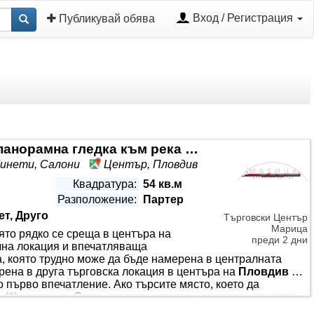
Вход / Регистрация
Публикувай обява
Представително помещение с панорамна гледка към река Марица
абинети, Салони
Център, Пловдив
Квадратура:
54 кв.м
Разположение:
Партер
ет, Друго
Търговски Център
Марица
то рядко се среща в центъра на
преди 2 дни
чна локация и впечатляваща
, която трудно може да бъде намерена в централната
ена в друга търговска локация в центъра на
Пловдив
…
 първо впечатление. Ако търсите място, което да
*** светлина. След цялостен основен ремонт, с изчистен
а, то предлага работна *** . Разположено е в