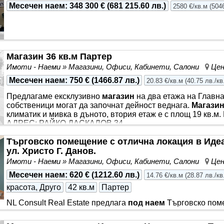
Месечен наем
:
348 300 €
(
681 215.60 лв.
)
2580 €/кв.м
(
5046
Магазин 36 кв.м Партер
Имоти - Наеми » Магазини, Офиси, Кабинети, Салони
Цен
Месечен наем
:
750 €
(
1466.87 лв.
)
20.83 €/кв.м
(
40.75 лв./кв
Предлагаме ексклузивно
магазин
на два етажа на Главна
собственици могат да започнат дейност веднага.
Магази
климатик и мивка в дъното, втория етаж е с площ 19 кв.м
АДРЕС: РАЙКО ДАСКАЛОВ 34
Търговско помещение с отлична локация в Идеа
ул. Христо Г. Данов.
Имоти - Наеми » Магазини, Офиси, Кабинети, Салони
Цен
Месечен наем
:
620 €
(
1212.60 лв.
)
14.76 €/кв.м
(
28.87 лв./кв
красота, Друго
42 кв.м
Партер
NL Consult Real Estate предлага
под наем
Търговско пом
Център
в гр.
Пловдив
- ул. Христо Г. Данов. Имотът е р
от 42 кв.м., като разполага със санитарен възел. Голяма