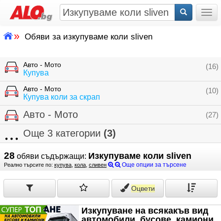
Togg
»
Обяви за изкупуваме коли sliven
Авто - Мото
(16)
Купува
Авто - Мото
(10)
Купува коли за скрап
Авто - Мото
(27)
Още 3 категории
(3)
28
Изкупуваме коли sliven
обяви съдържащи:
Още опции за търсене
Реално търсите по:
купува
,
кола
,
сливен
Оцвети
Изкупуване на всякакъв вид
автомобили, бусове, камиони