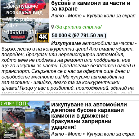
бусове и камиони за части и
за каране
Авто - Мото » Купува коли за скрап
/За цялата страна/
50 000 €
(
97 791.50 лв.
)
Изкупуваме
автомобили за части -
бързо, лесно и на конкурентни цени! Ако имате ударен,
повреден, бракуван или нерегистриран автомобил,
който вече не подлежи на ремонт или поддръжка, ние
ще го изкупим за части. Предлагаме безплатен оглед и
транспорт. Свържете се с нас за оферта още днес и
освободете мястото си! Ми купуємо автомобілі на
запчастини - швидко, легко та за конкурентними
цінами! Якщо у вас є розбитий, пошкоджений, зданий на
металобрухт або незареєстрований автомобіль, який
більше не підлягає ремонту чи обслуговуванню, ми
Изкупуване на автомобили
купимо його на запчастини. Ми пропонуємо
джипове бусове каравани
безкоштовний огляд та
камиони в движение
бракувани заприрани
ударени!
Авто - Мото » Купува коли за скрап