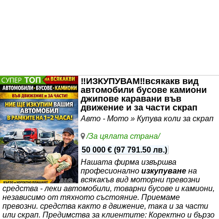
‼️ИЗКУПУВАМ‼️всякакв вид
автомобили бусове камиони
джипове каравани във
движение и за части скрап
Авто - Мото » Купува коли за скрап
/За цялата страна/
50 000 €
(
97 791.50 лв.
)
Нашата фирма извършва
професионално
изкупуване
на
всякакъв вид моторни превозни
средства - леки автомобили, товарни бусове и камиони,
независимо от тяхното състояние. Приемаме
превозни. средства както в движение, така и за части
или скрап. Предимства за клиентите: Коректно и бързо