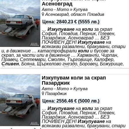
Асеновград
Авто - Мото » Купува
Асеновград, област Пловдив
Цена
:
2840.23 €
(
5555 лв.
)
…
Изкупуване
на
коли
за скрап
София, Пловдив, Перник, Плевен,
Пазарджик, Асеновград … БЕЗ
ПОЧИВЕН ДЕН!
Изкупуване
на
всякакви развалени, бракувани, стари
и, в движение … катастрофирали
коли
и бусове за
скрап, за части или в движение … Харманли, Чирпан,
Правец, Септември, Смолян, Търговище, Калофер,
Сливен
, Бояна, Щъркелово гнездо, Боровец, Божурище,
Симеоново, Драгалевци … , *** . Издаваме документ за
ДЕРЕГИСТРАЦИЯ / СНЕМАНЕ ОТ ОТЧЕТ. БЕЗПЛАТЕН
ТРАНСПОРТ от място в удобно за Вас време. Плащане
Изкупувам коли за скрап
на място. РАБОТНО ВРЕМЕ - БЕЗ ПРЕКЪСВАНЕ! ЦЕНИ:
Пазарджик
СПОРЕД МОДЕЛА И ОКОМПЛЕКТОВКАТА!! МОЛЯ
Авто - Мото » Купува
ОБАДЕТЕ СЕ НА ПОСОЧЕНИЯ ТЕЛЕФОН
Пазарджик
Цена
:
2556.46 €
(
5000 лв.
)
…
Изкупуване
на
коли
за скрап
София, Пловдив, Перник, Плевен,
Пазарджик, Асеновград … БЕЗ
ПОЧИВЕН ДЕН!
Изкупуване
на
всякакви развалени, бракувани, стари