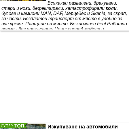
Всякакви развалени, бракувани,
стари и нови, дефектирали, катастрофирали
коли
,
бусове и камиони MАN, DAF, Мерцедес и Skania, за скрап,
за части. Безплатен транспорт от място в удобно за
вас време. Плащане на място. Без почивен ден! Работно
време - без прекъсване! Цени: според модела и
окомплектовката. Предлагаме също услуги с пътна
помощ!
Изкупуваме
Тойота за износ!
Изкупуване на автомобили