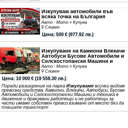
Изкупувам автомобили във
всяка точка на България
Авто - Мото » Купува
Сливен
Цена
:
500 €
(
977.92 лв.
)
Изкупуване на Камиони Влекачи
Автобуси Бусове Автомобили и
Селскостопански Машини и
техника
Авто - Мото » Купува
Сливен
Цена
:
10 000 €
(
19 558.30 лв.
)
Поради разширение на парка
Изкупуваме
всички видове
превозни средства. Камиони, Влекачи, Автобуси, Бусове
Автомобили и Селскостопански Машини и техника в
движение и бракувани работещи и не работещи за
части имаме собствен превоз взимане от място без да
плащате транспорт