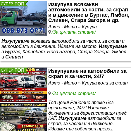
Изкупува всякакви
автомобили за части, за скрап
и в движение в Бургас, Ямбол,
Сливен, Стара Загора и др.
Авто - Мото » Купува
/За цялата страна/
Изкупуваме
всякакви автомобили за части, за скрап и
автомобили в движение. Идваме на място.
Изкупуваме
в Бургас, Карнобат, Нова Загора, Стара Загора, Ямбол
и
Сливен
Изкупуване на автомобили за
скрап и за части, 24/7
Авто - Мото » Купува коли за скрап
/За цялата страна/
Топ цени! Работно време без
прекъсване, 24/7! Издаваме
документи за дерегистрация пред
КАТ.
Изкупуваме
автомобили за
скрап, за части и в движение.
Идваме със собствен превоз.