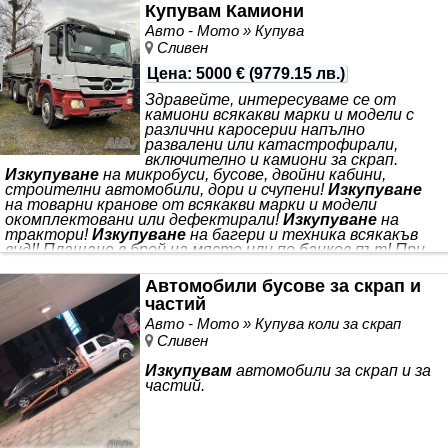
Купувам Камиони
Авто - Мото » Купува
Сливен
Цена
:
5000 €
(
9779.15 лв.
)
Здравейте, интересуваме се от
камиони всякакви марки и модели с
различни каросерии напълно
развалени или катастрофирали,
включително и камиони за скрап.
Изкупуване
на микробуси, бусове, двойни кабини,
строителни автомобили, дори и счупени!
Изкупуване
на товарни кранове от всякакви марки и модели
окомплектовани или дефектирали!
Изкупуване
на
трактори!
Изкупуване
на багери и техника всякакъв
вид!! Плащане в брой на място или по банков път! При
интерес предложете всичко на вайбър или можете да
звънете на посочения телефон за връзка!
Автомобили бусове за скрап и
частий
Авто - Мото » Купува коли за скрап
Сливен
Изкупувам
автомобили за скрап и за
частий.