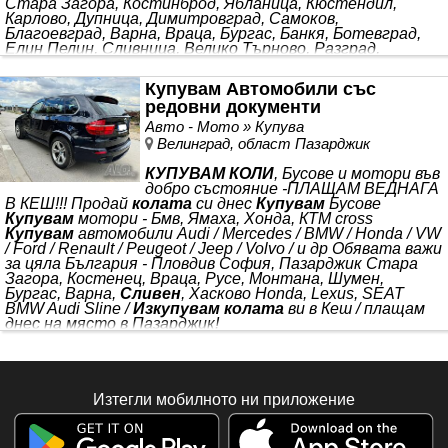
Стара Загора, Костинброд, Ябланица, Кюстендил,
Карлово, Дупница, Димитровград, Самоков,
Благоевград, Варна, Враца, Бургас, Банкя, Ботевград,
Елин Пелин, Сливница, Велико Търново, Разград,
Радомир, Раковски, Бобов дол, Хасково, Монтана,
Шумен, Казанлък, Костенец, Гоце Делчев,
Купувам Автомобили със
редовни документи
Авто - Мото » Купува
Велинград, област Пазарджик
КУПУВАМ КОЛИ
, Бусове и мотори във
добро състояние -ПЛАЩАМ ВЕДНАГА
В КЕШ!!! Продай
колата
си днес
Купувам
Бусове
Купувам
мотори - Бмв, Ямаха, Хонда, КТМ cross
Купувам
автомобили Audi / Mercedes / BMW / Honda / VW
/ Ford / Renault / Peugeot / Jeep / Volvo / и др Обявата важи
за цяла България - Пловдив София, Пазарджик Стара
Загора, Костенец, Враца, Русе, Монтана, Шумен,
Бургас, Варна,
Сливен
, Хасково Honda, Lexus, SEAT
BMW Audi Sline /
Изкупувам колата
ви в Кеш / плащам
днес на място в Пазарджик!
Изтегли мобилното ни приложение