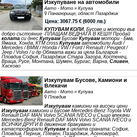
Изкупуване на автомобили
Авто - Мото » Купува
Панагюрище, област Пазарджик
Цена
:
3067.75 €
(
6000 лв.
)
КУПУВАМ КОЛИ
, Бусове и мотори във
добро състояние -ПЛАЩАМ ВЕДНАГА В КЕШ!!! Продай
колата
си днес
Купувам
Бусове
Купувам
мотори - Бмв,
Ямаха, Хонда, КТМ cross
Купувам
автомобили Audi /
Mercedes / BMW / Honda / VW / Ford / Renault / Peugeot /
Jeep / Volvo / и др Обявата важи за цяла България -
Пловдив София, Пазарджик Стара Загора, Костенец,
Враца, Русе, Монтана, Шумен, Бургас, Варна,
Сливен
,
Хасково
Изкупувам Бусове, Камиони и
Влекачи
Авто - Мото » Купува
Пловдив
Изкупувам
камиони на високи цени
Изкупувам
камиони и Бусове Mercedes-Benz Toyota VW
Renault DAF MAN Volvo SCANIA IVECO и Също влекачи
Mercedes-Benz Renault DAF MAN Volvo SCANIA IVECO и
ВСИЧКИ ДРУГИ В движение бракувани и
катастрофирали
Купувам
в цялата сраната: София,
Пловдив, Перник, Плевен, Пазарджик, Асеновград,