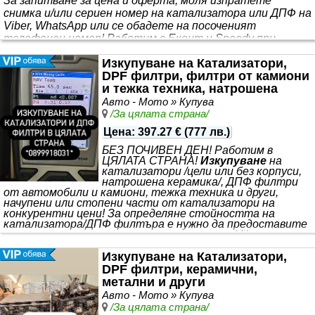
За запитване за цена и оферта, моля изпратете
снимка и/или сериен номер на катализатора или ДПФ на
Viber, WhatsApp или се обадете на посоченият
телефонен номер! Работим с Еконт и Speedy при
доставка!
Изкупуване на Катализатори,
DPF филтри, филтри от камиони
и тежка техника, натрошена
керамика.
Авто - Мото » Купува
/За цялата страна/
Цена
:
397.27 €
(
777 лв.
)
БЕЗ ПОЧИВЕН ДЕН! Работим в
ЦЯЛАТА СТРАНА!
Изкупуване
на
катализатори /цели или без корпуси,
натрошена керамика/, ДПФ филтри
от автомобили и камиони, тежка техника и други,
начупени или стопени части от катализатори на
конкурентни цени! За определяне стойността на
катализатора/ДПФ филтъра е нужно да предоставите
номерата щамповани на самото гърне на Viber,
Whatsapp или Telegram! За редовни клиенти предлагаме
индивидуални оферти! Предлагаме и заместители
Изкупуване на Катализатори,
покриващи EURO 5 клас на вредни емисии.
DPF филтри, керамични,
метални и други
Авто - Мото » Купува
/За цялата страна/