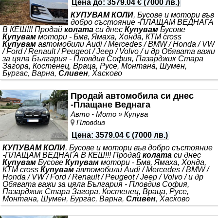
-10% ТЕЛК Ние въвдохме специална -10% отстъпка* от
Цена до
:
3579.04 €
(
7000 лв.
)
цената
КУПУВАМ КОЛИ
, Бусове и мотори във
добро състояние -ПЛАЩАМ ВЕДНАГА
В КЕШ!!! Продай
колата
си днес
Купувам
Бусове
Купувам
мотори - Бмв, Ямаха, Хонда, КТМ cross
Купувам
автомобили Audi / Mercedes / BMW / Honda / VW
/ Ford / Renault / Peugeot / Jeep / Volvo / и др Обявата важи
за цяла България - Пловдив София, Пазарджик Стара
Загора, Костенец, Враца, Русе, Монтана, Шумен,
Бургас, Варна,
Сливен
, Хасково
Продай автомобила си днес
-Плащане Веднага
Авто - Мото » Купува
Пловдив
Цена
:
3579.04 €
(
7000 лв.
)
КУПУВАМ КОЛИ
, Бусове и мотори във добро състояние
-ПЛАЩАМ ВЕДНАГА В КЕШ!!! Продай
колата
си днес
Купувам
Бусове
Купувам
мотори - Бмв, Ямаха, Хонда,
КТМ cross
Купувам
автомобили Audi / Mercedes / BMW /
Honda / VW / Ford / Renault / Peugeot / Jeep / Volvo / и др
Обявата важи за цяла България - Пловдив София,
Пазарджик Стара Загора, Костенец, Враца, Русе,
Монтана, Шумен, Бургас, Варна,
Сливен
, Хасково