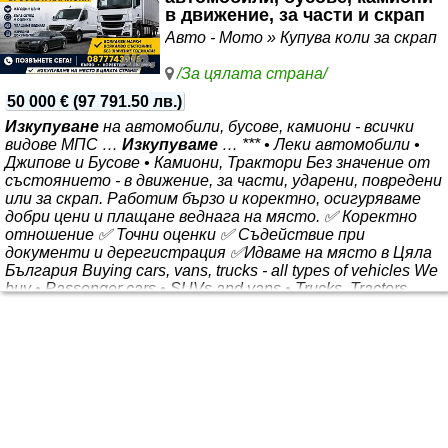
в движение, за части и скрап
Авто - Мото » Купува коли за скрап
/За цялата страна/
50 000 €
(
97 791.50 лв.
)
Изкупуване
на автомобили, бусове, камиони - всички
видове МПС …
Изкупуваме
… *** • Леки автомобили •
Джипове и Бусове • Камиони, Трактори Без значение от
състоянието - в движение, за части, ударени, повредени
или за скрап. Работим бързо и коректно, осигуряваме
добри цени и плащане веднага на място. ✅ Коректно
отношение ✅ Точни оценки ✅ Съдействие при
документи и дерегистрация ✅Идваме на място в Цяла
България Buying cars, vans, trucks - all types of vehicles We
buy • Passenger cars • SUVs and vans • Trucks, Tractors
Regardless of the condition - in motion, for parts, crashed,