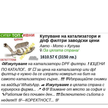
Купуване на катализатори и
дпф филтри заводски цени
Авто - Мото » Купува
/За цялата страна/
1610.57 €
(
3150 лв.
)
♻️
Изкупуване
на катализатори DPF филтри. ❗ 💵ЦЕНИ
ПО КАТАЛОГ.. 💯 💥 за цена на катализатор или dpf
филтър е нужно да се изпрати номерът на бит на
самото катализаторно гърне.. ❗❗❗ 💬Изпращайте снимки
на вайбър/ WhatsApp. 🚙
Изкупуваме
в цялата страна с
куриерска фирма... 📍 ♻️💯 Взимане от място за софия и
🔧Работим без почивен ден... ❗❗❗ Включително събота о
неделя!!! 💯---КОРЕКТНОСТ... 💯