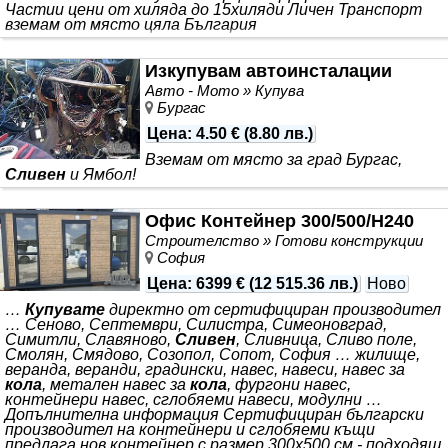
Частии цени от хиляда до 15хиляди Личен Транспорт
вземам от място цяла България
Изкупувам автоинсталации
Авто - Мото » Купува
Бургас
Цена
:
4.50 €
(
8.80 лв.
)
Вземам от място за град Бургас,
Сливен
и Ямбол!
Офис Контейнер 300/500/H240
Строителство » Готови конструкции
София
Цена
:
6399 €
(
12 515.36 лв.
)
Ново
…
Купувате
директно от сертифициран производител
… Сеново, Септември, Силистра, Симеоновград,
Симитли, Славяново,
Сливен
, Сливница, Сливо поле,
Смолян, Смядово, Созопол, Сопот, София … жилище,
веранда, веранди, градински, навес, навеси, навес за
кола
, метален навес за
кола
, фургони навес,
контейнери навес, сглобяеми навеси, модулни …
Допълнителна информация Сертифициран български
производител на контейнери и сглобяеми къщи
предлага нов контейнер с размер 300х500 см - подходящ