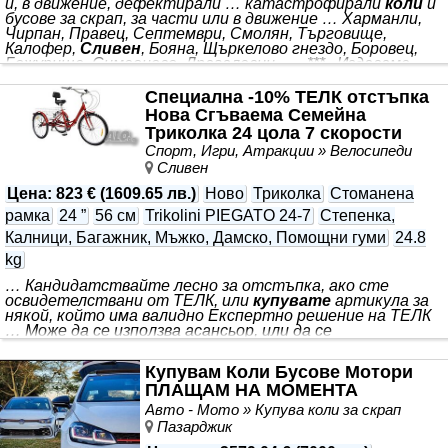
и, в движение, дефектирали … катастрофирали
коли
и
бусове за скрап, за части или в движение … Харманли,
Чирпан, Правец, Септември, Смолян, Търговище,
Калофер,
Сливен
, Бояна, Щъркелово гнездо, Боровец,
Божурище, Симеоново, Драгалевци … , *** . Издаваме
документ за ДЕРЕГИСТРАЦИЯ / СНЕМАНЕ ОТ ОТЧЕТ.
БЕЗПЛАТЕН ТРАНСПОРТ от място в удобно за Вас
Специална -10% ТЕЛК отстъпка
време. Плащане на място. РАБОТНО ВРЕМЕ - БЕЗ
Нова Сгъваема Семейна
ПРЕКЪСВАНЕ! ЦЕНИ: СПОРЕД МОДЕЛА И
Триколка 24 цола 7 скорости
ОКОМПЛЕКТОВКАТА!! МОЛЯ ОБАДЕТЕ СЕ НА
Спорт, Игри, Атракции » Велосипеди
Сливен
Цена
:
823 €
(
1609.65 лв.
)
Ново
Триколка
Стоманена
рамка
24 ”
56 см
Trikolini PIEGATO 24-7
Степенка,
Калници, Багажник, Мъжко, Дамско, Помощни гуми
24.8
kg
… Кандидатствайте лесно за отстъпка, ако сте
освидетелствани от ТЕЛК, или
купувате
артикула за
някой, който има валидно Експертно решение на ТЕЛК
… Може да се използва асансьор, или да се
транспортира с
кола
… Може да закупите продукта и
директно от сайта на нашия официален електронен
Купувам Коли Бусове Мотори
магазин. ЦЕНА: 1790 лв Купете само за 1611 лв, след
ПЛАЩАМ НА МОМЕНТА
10% ТЕЛК отстъпка. *** . Краен срок за подаване на
документи 31 май. ИНИЦИАТИВА: Подкрепяме хората в
Авто - Мото » Купува коли за скрап
неравностойно положение със специални потребности
Пазарджик
и хората, които ги подкрепят: ВАЖНА ИНФОРМАЦИЯ