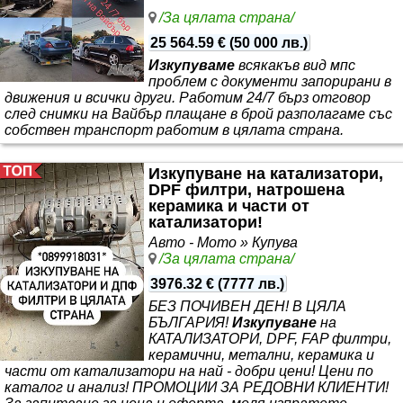
/За цялата страна/
25 564.59 €
(
50 000 лв.
)
Изкупуваме
всякакъв вид мпс
проблем с документи запорирани в
движения и всички други. Работим 24/7 бърз отговор
след снимки на Вайбър плащане в брой разполагаме със
собствен транспорт работим в цялата страна.
Изкупуване на катализатори,
DPF филтри, натрошена
керамика и части от
катализатори!
Авто - Мото » Купува
/За цялата страна/
3976.32 €
(
7777 лв.
)
БЕЗ ПОЧИВЕН ДЕН! В ЦЯЛА
БЪЛГАРИЯ!
Изкупуване
на
КАТАЛИЗАТОРИ, DPF, FAP филтри,
керамични, метални, керамика и
части от катализатори на най - добри цени! Цени по
каталог и анализ! ПРОМОЦИИ ЗА РЕДОВНИ КЛИЕНТИ!