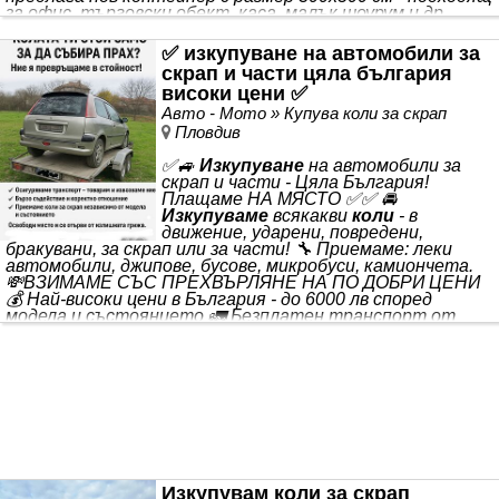
за офис, търговски обект, каса, малък шоурум и др.
Технически параметри: • Размер: 300х500см (възможни и
други размери) •
✅ изкупуване на автомобили за
скрап и части цяла българия
високи цени ✅
Авто - Мото » Купува коли за скрап
Пловдив
✅🚙
Изкупуване
на автомобили за
скрап и части - Цяла България!
Плащаме НА МЯСТО ✅✅ 🚘
Изкупуваме
всякакви
коли
- в
движение, ударени, повредени,
бракувани, за скрап или за части! 🔧 Приемаме: леки
автомобили, джипове, бусове, микробуси, камиончета.
💸ВЗИМАМЕ СЪС ПРЕХВЪРЛЯНЕ НА ПО ДОБРИ ЦЕНИ
💰 Най-високи цени в България - до 6000 лв според
модела и състоянието 🚛 Безплатен транспорт от
адрес - пристигаме до 60 минути ⚡ Бързо и коректно
обслужване - плащане веднага в брой или по банка 🏙️
Работим в цяла България - София, Пловдив, Варна,
Бургас, Русе, Стара Загора, Плевен, Благоевград
Изкупувам коли за скрап