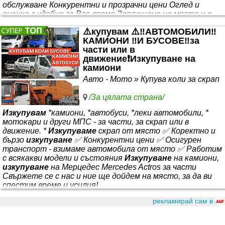
обслужване Конкурентни и прозрачни цени Оглед и
оценка в удобно за Вас време Заплащане на място и в
брой Нашата цел е да предложим надеждно и удобно
⚠️купувам ⚠️‼️АВТОМОБИЛИ‼️
решение за всеки, който желае да продаде своето
КАМИОНИ ‼️И БУСОВЕ‼️за
превозно средство на най-добра цена. Изпратете ни
части или в
снимки на viber или WhatsAp и ще получите вашата
движение❗️Изкупуване на
оферта
камиони
Авто - Мото » Купува коли за скрап
/За цялата страна/
Изкупувам
*камиони, *автобуси, *леки автомобили, *
мотокари и други МПС - за части, за скрап или в
движение. *
Изкупуваме
скрап от място ✅ Коректно и
бързо
изкупуване
✅ Конкурентни цени ✅ Осигурен
транспорт - взимаме автомобила от място ✅ Работим
с всякакви модели и състояния
Изкупуване
на камиони,
изкупуване
на Мерцедес Mercedes Actros за части
Свържете се с нас и ние ще дойдем на място, за да ви
спестим време и усилия!
рекламирай сам в