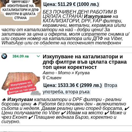
Цена
:
511.29 €
(
1000 лв.
)
БЕЗ ПОЧИВЕН ДЕН! РАБОТИМ В
ЦЯЛАТА СТРАНА!
Изкупуване
на
КАТАЛИЗАТОРИ, DPF, FAP филтри,
керамични, метални, керамика и/или
части от катализатори на най - добри цени! За
запитване за цена и оферта, моля изпратете снимка и/
или сериен номер на катализатора или ДПФ на Viber,
WhatsApp или се обадете на посоченият телефонен
номер! Работим с Еконт и Speedy при доставка!
Изкупуване на катализатори и
дпф филтри във цялата страна
топ цени коректност
Авто - Мото » Купува
Сливен
Цена
:
1533.36 €
(
2999 лв.
)
Втора
употреба, втора ръка
🔥
Изкупувам
катализатори и DPF филтри - реални
борсови цени 🔥 Работя без почивен ден - включително
събота и неделя. Давам реални цени според борсата, ✔️
Цени получавате по Viber ✔️ Идвам на място ✔️ Може и
чрез Еконт ✔️ Плащане веднага Бързо, коректно и
сигурно.