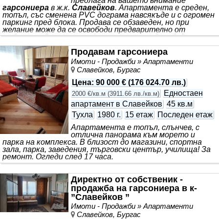
предлага на вашето внимание
гарсониера
в ж.к.
Славейков
. Апартамента е среден,
топъл, със сменена PVC дограма навсякъде и с огромен
паркинг пред блока. Продава се обзаведен, но при
желание може да се освободи предварително от
мебелите. За повече информация и огледи, обадете се
на посочения телефон! Разполагаме с ключ в офиса!
Продавам гарсониера
Имоти - Продажби » Апартаменти
Славейков, Бургас
Цена
:
90 000 €
(
176 024.70 лв.
)
Едностаен
2000 €/кв.м
(
3911.66 лв./кв.м
)
апартамент в Славейков
45 кв.м
Тухла
1980 г.
15 етаж
Последен етаж
Апартамента е топъл, слънчев, с
отлична панорама към морето и
парка на комплекса. В близост до магазини, спортна
зала, парка, заведения, търговски център, училища! За
ремонт. Огледи след 17 часа.
Директно от собственик -
продажба на гарсониера в к-
”Славейков ”
Имоти - Продажби » Апартаменти
Славейков, Бургас