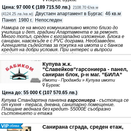
Цена
:
97 000 €
(
189 715.50 лв.
)
2108.70 €/кв.м
Двустаен апартамент в Бургас
46 кв.м
(
4124.25 лв./кв.м
)
Панел
1980 г.
Непоследен
Намира се на много комуникативно място близо до
училища и дет. градини Апартамента е за ремонт.
Много топъл, среден с югозападно изложение. Блока е
саниран, навсякъде е с PVC дограма. Необзаведен.
Агенцията съдейства за покупка на имота и с банков
кредит на добри условия. При интерес и въпроси
обадете се на посочения телефон.
Купува ж.к.
”Славейков”гарсониера - панел,
саниран блок, р-н маг. ”БИЛА”
Имоти - Продажби » Купува имоти
Бургас
Цена до
:
55 000 €
(
107 570.65 лв.
)
Купува Стандартна панелна
гарсониера
- състояща се
от кухня - тераса, дневна, санитарно помещение.
Плащане веднага без кредит- 55000Е съобразно
състоянието и етажа
Санирана сграда, среден етаж,