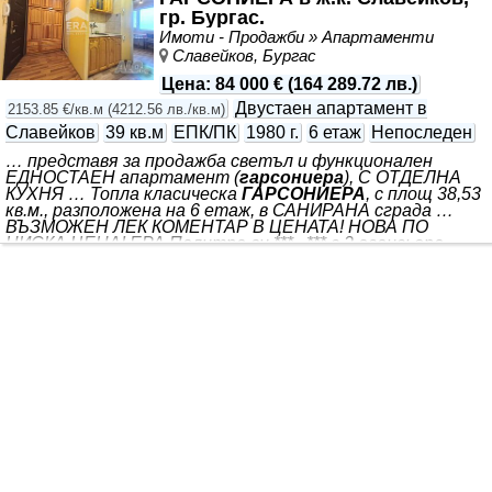
гр. Бургас.
Имоти - Продажби » Апартаменти
Славейков, Бургас
Цена
:
84 000 €
(
164 289.72 лв.
)
Двустаен апартамент в
2153.85 €/кв.м
(
4212.56 лв./кв.м
)
Славейков
39 кв.м
ЕПК/ПК
1980 г.
6 етаж
Непоследен
… представя за продажба светъл и функционален
ЕДНОСТАЕН апартамент (
гарсониера
), С ОТДЕЛНА
КУХНЯ … Топла класическа
ГАРСОНИЕРА
, с площ 38,53
кв.м., разположена на 6 етаж, в САНИРАНА сграда …
ВЪЗМОЖЕН ЛЕК КОМЕНТАР В ЦЕНАТА! НОВА ПО
НИСКА ЦЕНА! ЕРА Палитра ви *** . *** с 2 асансьора.
Състои се от входно антре, просторна стая (дневна/
спалня), отделна кухня, баня с тоалетна и тераса.
Южното изложение и санирането на сградата го прави
зимата топъл, а лятото прохладен. Имотът е със
сменена дограма (PVC), добре поддържани общи части
и контролиран достъп до входа (чип). Жилището
предлага перфектния баланс