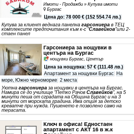
панелен блок, с постоянно работещ асансьор. Намира
Имоти - Продажби » Купува имоти
се на изключително комуникативно място, в района на
Бургас
училище П. Р.
Славейков
.
Цена до
:
78 000 €
(
152 554.74 лв.
)
Купува за клиент веднага панелна
гарсониера
в ТЕЦ
комплексите предпочитания към к-с ”
Славейков
”или 2-
стаен панел
Гарсониера за нощувки в
центъра на Бургас
нощувки Бургас, Център
Цена за нощувка
:
57 €
(
111.48 лв.
)
Апартамент за нощувки Бургас
На
море, Южно черноморие
2 места
Уютна
гарсониера
за нощувки в центъра на Бургас.
Намира се до училище ”Петко Рачов
Славейков
”, на 5
минути пеша от сградата на Община Бургас и на 3
минути от морската градина. Има опция за детско
креватче при нужда. Пушенето е позволено само на
терасата.
Ключ в офиса! Едностаен
апартамент с АКТ 16 в ж.к