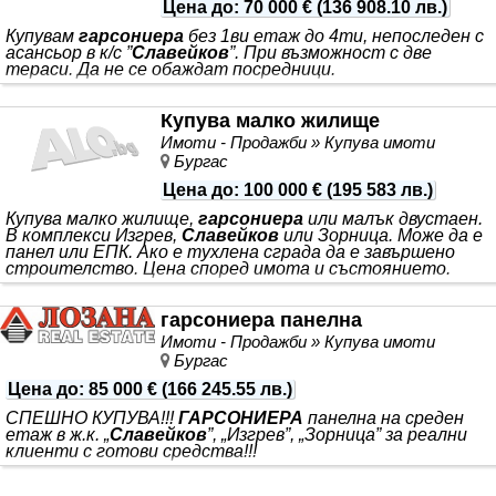
Цена до
:
70 000 €
(
136 908.10 лв.
)
Купувам
гарсониера
без 1ви етаж до 4ти, непоследен с
асансьор в к/с ”
Славейков
”. При възможност с две
тераси. Да не се обаждат посредници.
Купува малко жилище
Имоти - Продажби » Купува имоти
Бургас
Цена до
:
100 000 €
(
195 583 лв.
)
Купува малко жилище,
гарсониера
или малък двустаен.
В комплекси Изгрев,
Славейков
или Зорница. Може да е
панел или ЕПК. Ако е тухлена сграда да е завършено
строителство. Цена според имота и състоянието.
гарсониера панелна
Имоти - Продажби » Купува имоти
Бургас
Цена до
:
85 000 €
(
166 245.55 лв.
)
СПЕШНО КУПУВА!!!
ГАРСОНИЕРА
панелна на среден
етаж в ж.к. „
Славейков
”, „Изгрев”, „Зорница” за реални
клиенти с готови средства!!!