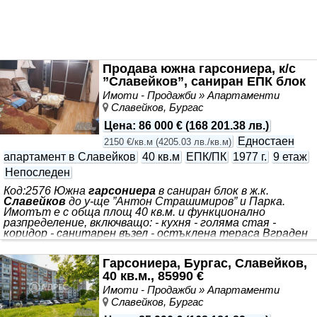
Продава южна гарсониера, к/с
”Славейков”, саниран ЕПК блок
Имоти - Продажби » Апартаменти
Славейков, Бургас
Цена
:
86 000 €
(
168 201.38 лв.
)
Едностаен
2150 €/кв.м
(
4205.03 лв./кв.м
)
апартамент в Славейков
40 кв.м
ЕПК/ПК
1977 г.
9 етаж
Непоследен
Код:2576 Южна
гарсониера
в саниран блок в ж.к.
Славейков
до у-ще ”Антон Страшимиров” и Парка.
Имотът е с обща площ 40 кв.м. и функционално
разпределение, включващо: - кухня - голяма стая -
коридор - санитарен възел - остъклена тераса Вграден
гардероб в коридора, осигуряващ допълнително място
за съхранение. Апартаментът е с ПВЦ дограма във
Гарсониера, Бургас, Славейков,
всички помещения, настилки, ламинат и теракот.
40 кв.м., 85990 €
Изложението е южно, което прави жилището топло и
слънчево през целия ден. Сградата е санирана,
Имоти - Продажби » Апартаменти
разполага с два асансьора, което осигурява удобство и
Славейков, Бургас
комфорт за живущите Имотът е подходящ както