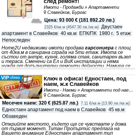
след ремонт!
Имоти - Продажби » Апартаменти
Славейков, Бургас
Цена
:
93 000 €
(
181 892.20 лв.
)
Двустаен
2325 €/кв.м
(
4547.30 лв./кв.м
)
апартамент в Славейков
40 кв.м
ЕПК/ПК
1980 г.
5 етаж
Непоследен
Home2U недвижими имоти продава
гарсониера
с площ
от 40кв.м в санирана сграда на 5ти етаж. Имота се
състои от антре, кухня, голяма стая, санитарен възел
и тераса. Сменени са Ел и ВиК инсталации и няма
нужда от допълнителни ремонти дейности. Намира се
в близост до парка, детски площадки, детска градина,
училище, МОЛ, ресторанти, множество магазини и
Ключ в офиса! Едностаен, под
спирки на градски транспорт! За повече информация и
наем, ж.к Славейков
огледи се обадете на посочените телефони и
цитирайте код: 144411
Имоти - Наеми » Апартаменти под наем
Славейков, Бургас
Месечен наем
:
320 €
(
625.87 лв.
)
7.11 €/кв.м
(
13.90 лв./кв.м
)
Едностаен апартамент под наем в Славейков
45 кв.м
Обзаведен
Открийте мястото, където ще се чувствате у дома
от първия момент. Титан Пропъртис предлага на
Вашето внимание Едностаен апартамент тип