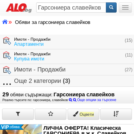
Togg
»
Обяви за гарсониера славейков
Имоти - Продажби
(15)
Апартаменти
Имоти - Продажби
(11)
Купува имоти
Имоти - Продажби
(27)
Още 2 категории
(3)
29
Гарсониера славейков
обяви съдържащи:
Още опции за търсене
Реално търсите по: гарсониера, славейков
Оцвети
ЛИЧНА ОФЕРТА! Класическа
ГАРСОНИЕРА в ж.к. Славейков,