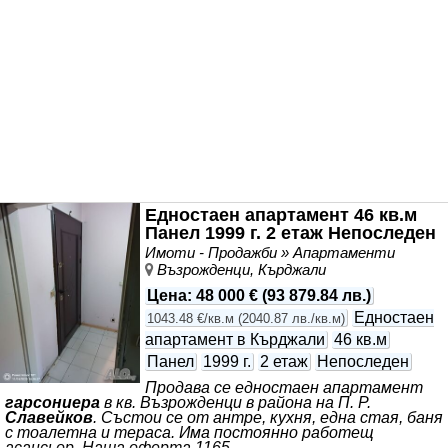
Едностаен апартамент 46 кв.м
Панел 1999 г. 2 етаж Непоследен
Имоти - Продажби » Апартаменти
Възрожденци, Кърджали
Цена
:
48 000 €
(
93 879.84 лв.
)
Едностаен
1043.48 €/кв.м
(
2040.87 лв./кв.м
)
апартамент в Кърджали
46 кв.м
Панел
1999 г.
2 етаж
Непоследен
Продава се едностаен апартамент
гарсониера
в кв. Възрожденци в района на П. Р.
Славейков
. Състои се от антре, кухня, една стая, баня
с тоалетна и тераса. Има постоянно работещ
асансьор. Наша оферта 1165