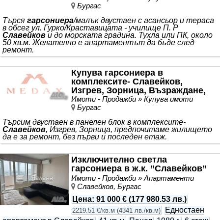
Бургас
Търся
гарсониера
/малък двустаен с асансьор и тераса
в обсег ул. Гурко/Краставицата - училище П. Р
Славейков
и до морската градина. Тухла или ПК, около
50 кв.м. Желателно е апартаментът да бъде след
ремонт.
Купува гарсониера в
комплексите- Славейков,
Изгрев, Зорница, Възраждане,
Бр. Миладинови, М. рудник
Имоти - Продажби » Купува имоти
Бургас
Търсим двустаен в панелен блок в комплексите-
Славейков
, Изгрев, Зорница, предпочитаме жилището
да е за ремонт, без първи и последен етаж.
Изключително светла
гарсониера в ж.к. ”Славейков”
Имоти - Продажби » Апартаменти
Славейков, Бургас
Цена
:
91 000 €
(
177 980.53 лв.
)
Едностаен
2219.51 €/кв.м
(
4341 лв./кв.м
)