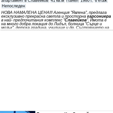
апартамент в Славейков
41 кв.м
Панел
1980 г.
6 етаж
Непоследен
НОВА НАМАЛЕНА ЦЕНА!!! Агенция ”Явлена”, предлага
ексклузивно прекрасна светла и просторна
гарсониера
в най- предпочитания комплекс ”
Славейков
”. Имота е
на много добра локация до Лидъл, болница ”Сърце и
мозък”, детска градина, училище и др. Състоянието на
апартамента е с частични подобрения / шпакловани и
боядисани стени, гранитогрес на пода в коридора и
кухнята, нов климатик, напълно обновена баня, сменена
дограма на голямата стая и боядисана тераса/. Имота
е в саниран блок на 6 етаж от 8 в сградата. Състои се
от: Г- образен коридор, кухня и голяма спалня излизащи
на една обща тераса и баня с тоалетна