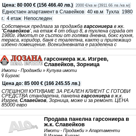
Цена
:
80 000 €
(
156 466.40 лв.
)
2000 €/кв.м
(
3911.66 лв./кв.м
)
Едностаен апартамент в Славейков
40 кв.м
Тухла
1980
г.
4 етаж
Непоследен
Собственик предлага за продажба
гарсониера
в жк.
”
Славейков
’, на етаж 4 от общо 8, в тухлена сграда от
1980г. Имотът се състои от голяма дневна, бокс кухня,
тераса, коридор, баня с тоалетна, както и прилежащо
избено помещение. Всекидневната е разделена с
портал, в следствие на което са обособени две светли
преходни стаи. Апартаментът е с изцяло южно
изложение и е изключително топъл. Намира се в
гарсониера ж.к. Изгрев,
непосредствена близост до детска градина, училище,
Славейков, Зорница
автобусна спирка. За ремонт. Без агенции.
Имоти - Продажби » Купува имоти
Бургас
Цена до
:
85 000 €
(
166 245.55 лв.
)
СПЕШНО!!! КУПУВАМЕ ЗА РЕАЛЕН КЛИЕНТ С ГОТОВИ
СРЕДСТВА стандартна, панелна
гарсониера
в ж.к.
Изгрев,
Славейков
, Зорница, може и за ремонт. ЦЕНА
85000 eвро
Продава панелна гарсониера в
ж.к. Славейков
Имоти - Продажби » Апартаменти
Изгрев, Бургас