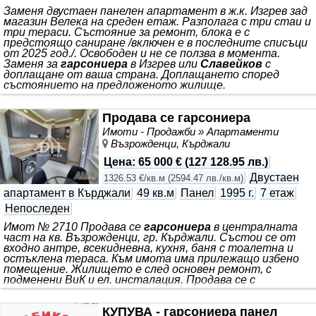
Заменя двустаен панелен апартамент в ж.к. Изгрев зад
магазин Велека на среден етаж. Разполага с три стаи и
три тераси. Състояние за ремонт, блока е с
предстоящо саниране /включен e в последните списъци
от 2025 год./. Освободен и не се ползва в момента.
Заменя за
гарсониера
в Изгрев или
Славейков
с
доплащане от ваша страна. Доплащането според
състоянието на предложеното жилище.
Продава се гарсониера
Имоти - Продажби » Апартаменти
Възрожденци, Кърджали
Цена
:
65 000 €
(
127 128.95 лв.
)
Двустаен
1326.53 €/кв.м
(
2594.47 лв./кв.м
)
апартамент в Кърджали
49 кв.м
Панел
1995 г.
7 етаж
Непоследен
Имот № 2710 Продава се
гарсониера
в централната
част на кв. Възрожденци, гр. Кърджали. Състои се от
входно антре, всекидневна, кухня, баня с тоалетна и
остъклена тераса. Към имота има прилежащо избено
помещение. Жилището е след основен ремонт, с
подменени ВиК и ел. инсталация. Продава се с
наличното обзавеждане и оборудване. Апартаментът е
подходящ както за живеене, така и за закупуване с цел
КУПУВА - гарсониера панел
инвестиция. Разположен е на 7-ми непоследен етаж, в