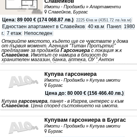
Славейков
Имоти - Продажби » Апартаменти
Славейков, Бургас
Цена
:
89 000 €
(
174 068.87 лв.
)
2225 €/кв.м
(
4351.72 лв./кв.м
)
Едностаен апартамент в Славейков
40 кв.м
Панел
1980
г.
7 етаж
Непоследен
Открийте мястото, където ще се чувствате у дома
от първия момент. Агенция ”Титан Пропъртис”
предлагаме за продажба
Гарсониера
с локация ж.к
Славейков
. Имотът се намира в близост до
хранителен магазин, банка, аптека, ОУ ” Антон
Страшимиров, парк ”
Славейков
”, автобусна спирка и
др. Жилището се намира на 7-ми етаж от общо 8 с
асансьор и разполага с площ от 40 кв.м разгърнати в
Купува гарсониера
следното практично разпределение: -антре,
Имоти - Продажби » Купува имоти
всекидневна със затворена тераса, кухня с усвоена
Бургас
тераса, баня с тоалетна. Към имота има прилежащо
мазе - 2,06кв.м. Изложение: Изток/ Юг Състояние: за
Цена до
:
80 000 €
(
156 466.40 лв.
)
ремонт
Купува
гарсониера
, панел - в Изгрев, интерес и към
Славейков
. Цена според състоянието на имота.
Купувам гарсониера в Бургас
Имоти - Продажби » Купува имоти
Бургас