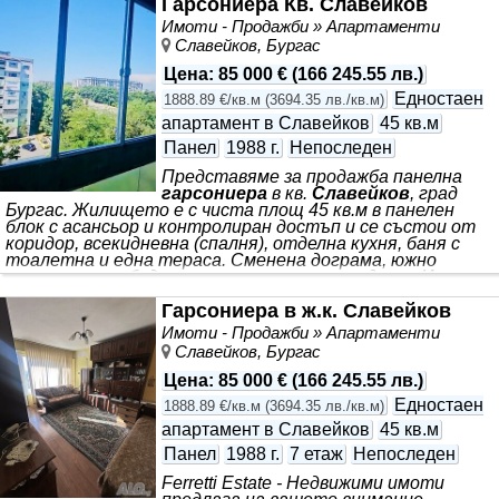
Гарсониера Кв. Славейков
Имоти - Продажби » Апартаменти
Славейков, Бургас
Цена
:
85 000 €
(
166 245.55 лв.
)
Едностаен
1888.89 €/кв.м
(
3694.35 лв./кв.м
)
апартамент в Славейков
45 кв.м
Панел
1988 г.
Непоследен
Представяме за продажба панелна
гарсониера
в кв.
Славейков
, град
Бургас. Жилището е с чиста площ 45 кв.м в панелен
блок с асансьор и контролиран достъп и се състои от
коридор, всекидневна (спалня), отделна кухня, баня с
тоалетна и една тераса. Сменена дограма, южно
изложение свободно паркиране около сградата. Имота
е идеален за инвестиция, в непосредствена близост до
Гарсониера в ж.к. Славейков
университет, училища, спирки на градски транспорт и
центъра на града. За Ваше удобство, разполагаме с
Имоти - Продажби » Апартаменти
ключ за огледи.
Славейков, Бургас
Цена
:
85 000 €
(
166 245.55 лв.
)
Едностаен
1888.89 €/кв.м
(
3694.35 лв./кв.м
)
апартамент в Славейков
45 кв.м
Панел
1988 г.
7 етаж
Непоследен
Ferretti Estate - Недвижими имоти