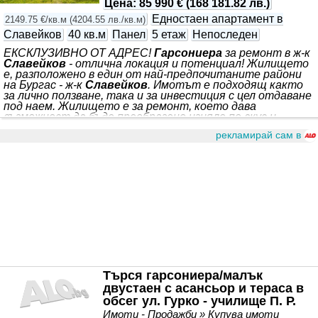
Цена
:
85 990 €
(
168 181.82 лв.
)
Едностаен апартамент в
2149.75 €/кв.м
(
4204.55 лв./кв.м
)
Славейков
40 кв.м
Панел
5 етаж
Непоследен
ЕКСКЛУЗИВНО ОТ АДРЕС!
Гарсониера
за ремонт в ж-к
Славейков
- отлична локация и потенциал! Жилището
е, разположено в един от най-предпочитаните райони
на Бургас - ж-к
Славейков
. Имотът е подходящ както
за лично ползване, така и за инвестиция с цел отдаване
под наем. Жилището е за ремонт, което дава
възможност да бъде преобразено изцяло по вкус и
предпочитания на новия собственик. Намира се в
рекламирай сам в
непосредствена близост до парк, детска градина,
училище и магазин Била, с бърз и удобен достъп до
градски транспорт и всички необходими удобства за
комфортен живот. Районът е спокоен, озеленен
Търся гарсониера/малък
двустаен с асансьор и тераса в
обсег ул. Гурко - училище П. Р.
Славейков
Имоти - Продажби » Купува имоти