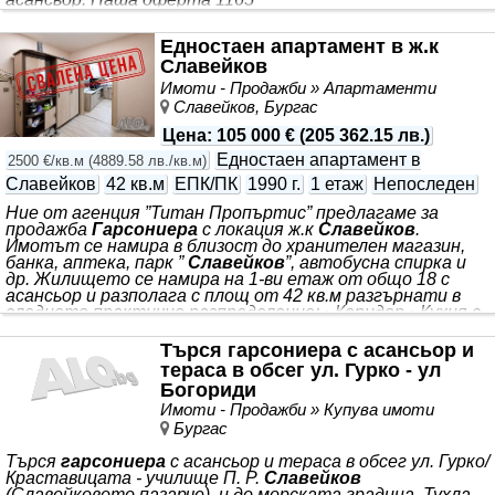
Едностаен апартамент в ж.к
Славейков
Имоти - Продажби » Апартаменти
Славейков, Бургас
Цена
:
105 000 €
(
205 362.15 лв.
)
Едностаен апартамент в
2500 €/кв.м
(
4889.58 лв./кв.м
)
Славейков
42 кв.м
ЕПК/ПК
1990 г.
1 етаж
Непоследен
Ние от агенция ”Титан Пропъртис” предлагаме за
продажба
Гарсониера
с локация ж.к
Славейков
.
Имотът се намира в близост до хранителен магазин,
банка, аптека, парк ”
Славейков
”, автобусна спирка и
др. Жилището се намира на 1-ви етаж от общо 18 с
асансьор и разполага с площ от 42 кв.м разгърнати в
следното практично разпределение: • Коридор • Кухня с
трапезария • Спалня • Баня с тоалетна • Тераса
Изложение: Изток/ Запад/ Юг Състояние: за ремонт
Търся гарсониера с асансьор и
Агенцията съдейства за банково кредитиране с всички
тераса в обсег ул. Гурко - ул
водещи банки в страната при най-добри условия! За
Богориди
оглед на това и други атрактивни
Имоти - Продажби » Купува имоти
Бургас
Търся
гарсониера
с асансьор и тераса в обсег ул. Гурко/
Краставицата - училище П. Р.
Славейков
(Славейковото пазарче), и до морската градина. Тухла