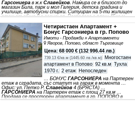
Гарсониера
в ж.к
Славейков
. Намира се в близост до
магазин Била, парк и мол Галерия, детска градина и
училище, автобусни спирки. Ситуиран на 5-ти жилищен
етаж от общо 8 с асансьор. Разполага с площ 45кв.м,
разгърната в следното разпределение: коридор, хол със
спалня, кухня, баня с тоалетна, тераса. Жилището се
Четиристаен Апартамент +
предлага с наличното обзавеждане. ”С нас, вашето
Бонус Гарсониера в гр. Попово
търсене на имот завършва с усмивка. ” За оглед на това
Имоти - Продажби » Апартаменти
и други атрактивни предложения
Яворов, Попово, област Търговище
Цена
:
68 000 €
(
132 996.44 лв.
)
Многостаен
739.13 €/кв.м
(
1445.60 лв./кв.м
)
апартамент в Попово
92 кв.м
Тухла
1970 г.
2 етаж
Непоследен
… БОНУС
ГАРСОНИЕРА
на Партерен
етаж в сградата, със статут на гараж в момента …
Офис: ул. Петко Р.
Славейков
4 (БРЯСТА) …
ГАРСОНИЕРА
на Партерен етаж с площ 27 кв.м …
Продава се просторен апартамент в гр. ПОПОВО в
близост до центъра на града на 300м.. + *** .
Предлагаме за продажба АПАРТАМЕНТ етаж Втори
предпочитан от двуетажна кооперация, разположен на
тиха и спокойна глуха улица, отлична локация за
семейно жилище или инвестиция. Имотът е с площ от
92 кв.м и е с югозападно изложение, което осигурява
светлина и уют през целия ден. Разпределението е
функционално и удобно, състои се от: КУХНЯ