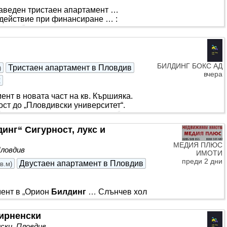
заведен тристаен апартамент …
ъдействие при финансиране … :
енски
бокс
и излаз на голяма тераса,
рада с по два апартамента на етаж, в
ЦИЯ: Отлична локация с всичко
ост до клуб „Камео“, ДГ „Зорница“, парк
тво търговски обекти, спирки на
БИЛДИНГ БОКС АД
Тристаен апартамент в Пловдив
)
вчера
ж
нт в новата част на кв. Кършияка.
ст до „Пловдивски университет“.
бокс
, родителска спалня със собствена
палня, антре и просторна тераса. ЕТАЖ:
инг“ Сигурност, лукс и
Е: Север/изток. ЕТАП НА
ип, характеризиращ се с ниско
МЕДИЯ ПЛЮС
Пловдив
 достъп до всички части на града
ИМОТИ
преди 2 дни
Двустаен апартамент в Пловдив
кв.м
)
ент в „Орион
Билдинг
… Слънчев хол
о развиващите се и търсени за наеми
игурност, лукс и гарантирана доходност
мирненски
щ наемател! *** .) Модерно
ски, Пловдив