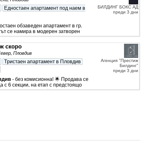
лна сигурност: * 24/7 жива охрана.
инг и отлично поддържани общи части
БИЛДИНГ БОКС АД
Едностаен апартамент под наем в
. Площ: 77 кв.м. (просторно
преди 3 дни
остаен обзаведен апартамент в гр.
ът се намира в модерен затворен
площи и отлична среда за живеене. -
росторна всекидневна с кухненски
еж скоро
 7. - ИЗЛОЖЕНИЕ: СЕВЕРОИЗТОК. -
Север, Пловдив
исококачествено строителство в
амо две малки сгради по седем
Агенция ”Престиж
Тристаен апартамент в Пловдив
Билдинг”
преди 3 дни
вдив
- без комисионна! 🌟 Продава се
 с 6 секции, на етап с предстоящо
десна панорама и удобен достъп до
 кухненски
бокс
👉Тераса за отдих 👉
ово строителство с предстоящо
 на бул. Северен, в близост до
адини и др