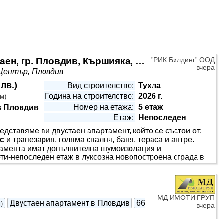
!!! ТОП ОФЕРТА!!! Продава 2-стаен, гр. Пловдив, Кършияка, Новотела! ОТ СОБСТВЕНИК!
”РИК Билдинг” ООД
вчера
Център, Пловдив
 лв.
)
Вид строителство:
Тухла
Година на строителство:
2026 г.
.м
)
Номер на етажа:
5 етаж
в Пловдив
Етаж:
Непоследен
ставяме ви двустаен апартамент, който се състои от:
с
и трапезария, голяма спалня, баня, тераса и антре.
ртамента имат допълнителна шумоизолация и
ти-непоследен етаж в луксозна новопостроена сграда в
л
Пловдив
( Новотела ), казино Риц, училища и детски
МД ИМОТИ ГРУП
Двустаен апартамент в Пловдив
66
м
)
вчера