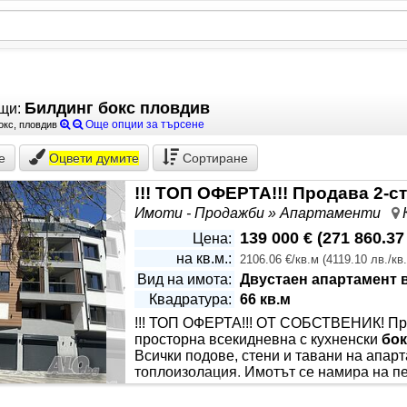
Билдинг бокс пловдив
щи:
Още опции за търсене
бокс, пловдив
е
Оцвети
думите
Сортиране
Имоти - Продажби » Апартаменти
139 000 €
(
271 860.37
Цена:
на кв.м.:
2106.06 €/кв.м
(
4119.10 лв./кв
Вид на имота:
Двустаен апартамент 
Квадратура:
66 кв.м
!!! ТОП ОФЕРТА!!! ОТ СОБСТВЕНИК! Пред
просторна всекидневна с кухненски
бок
Всички подове, стени и тавани на апа
топлоизолация. Имотът се намира на пе
непосредствена близост до Гранд хоте
жение.