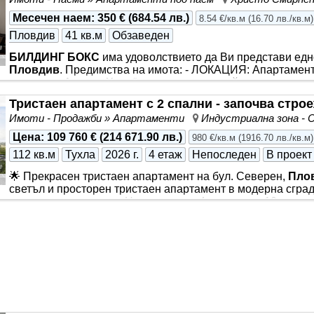
строителство: Сграда от най-висок клас с Акт 16. Максима
Постоянен контрол на достъпа. Удобства: Подземен парк
Месечен наем
:
350 €
(
684.54 лв.
)
8.54 €/кв.м
(
16.70 лв./кв.м
)
(Секция Г). Етаж: 4-ти (непоследен) - среден и топъл етаж
Пловдив
41 кв.м
Обзаведен
БИЛДИНГ БОКС
има удоволствието да Ви представи едн
Пловдив
. Предимства на имота: - ЛОКАЦИЯ: Апартамент
комплекс „Алвера Хоум“, предлагащ спокойствие, зелени 
РАЗПРЕДЕЛЕНИЕ: Състои се от входно антре, светла и п
Тристаен апартамент с 2 спални - започва стро
бокс
, баня с тоалетна. - ЕТАЖНОСТ: 2-ри етаж от общо
Имоти - Продажби » Апартаменти
Индустриална зона - 
ОТОПЛЕНИЕ: Електричество. - СТРОИТЕЛСТВО: Тухла - в
модерен жилищен комплекс. - ПРЕДИМСТВА НА ИМОТА: С
Цена
:
109 760 €
(
214 671.90 лв.
)
980 €/кв.м
(
1916.70 лв./кв.м
)
112 кв.м
Тухла
2026 г.
4 етаж
Непоследен
В проект
🌟 Прекрасен тристаен апартамент на бул. Северен,
Пло
светъл и просторен тристаен апартамент в модерна сграда
започване на строеж. Намира се на 4-ти етаж от 10, с чу
града. Разпределение: 👉2 уютни спални 👉Светъл хол с
Баня с тоалетна 👉Перално помещение Предимства: ✅ Н
започване на строеж ✅ Без комисионна ✅ Отлична локация
големи вериги хранителни магазини, училища и детски гр