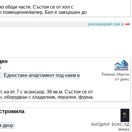
 общи части. Състои се от хол с
но помещение/килер. Бил е завършен до
та и кухнята по Ваше желание.
е и детска градина, пазар, магазини,
рекламирай сам в
ден
в
Римекс Имоти
Едностаен апартамент под наем в
от днес
, на ет. 7 с асансьор, 38 кв.м. Състои се от
ен, оборудван с хладилник, пералня, фурна,
Остромила
БИЛДИНГ БОКС АД
м двор
вчера