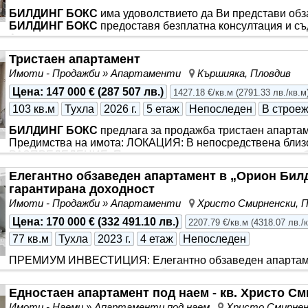
БИЛДИНГ БОКС
има удоволствието да Ви представи об
БИЛДИНГ БОКС
предоставя безплатна консултация и с
Апартаментът разполага с просторна всекидневна с кухн
която може да бъде обособена като … в малка жилищна сг
Тристаен апартамент
близост до клуб „Камео“. ПРЕДИМСТВА НА ИМОТА: ЛОКА
Имоти - Продажби » Апартаменти
Кършияка, Пловдив
необходимо за удобния и динамичен градски живот - в близ
„Студенец“, СУ „Св. Константин-Кирил Философ“ и множес
Цена
:
147 000 €
(
287 507 лв.
)
1427.18 €/кв.м
(
2791.33 лв./кв.м
градския
103 кв.м
Тухла
2026 г.
5 етаж
Непоследен
В строе
БИЛДИНГ БОКС
предлага за продажба тристаен апартаме
Предимства на имота: ЛОКАЦИЯ: В непосредствена близо
РАЗПРЕДЕЛЕНИЕ: Просторна всекидневна с кухненски
баня и тоалетна, самостоятелна баня с тоалетна, втора с
Елегантно обзаведен апартамент в „Орион Билд
5-ти от общо 6. ОТОПЛЕНИЕ: Електричество. ИЗЛОЖЕНИ
гарантирана доходност
СТРОИТЕЛСТВО: Висококачествен комплекс от затворен т
Имоти - Продажби » Апартаменти
Христо Смирненски, 
застрояване, в близост до основни пътни артерии и с бърз
Цена
:
170 000 €
(
332 491.10 лв.
)
2207.79 €/кв.м
(
4318.07 лв./
77 кв.м
Тухла
2023 г.
4 етаж
Непоследен
ПРЕМИУМ ИНВЕСТИЦИЯ: Елегантно обзаведен апартам
с модерен кухненски
бокс
… Смирненски е сред най-бърз
в
Пловдив
… Сградата - „Орион
Билдинг
“ (2023 г … “ С
Едностаен апартамент под наем - кв. Христо С
в кв. Христо Смирненски Ексклузивна продажба с действа
Имоти - Наеми » Апартаменти под наем
Христо Смирнен