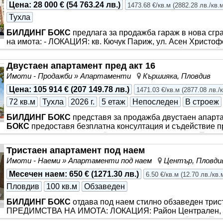
Цена
:
28 000 €
(
54 763.24 лв.
)
1473.68 €/кв.м
(
2882.28 лв./кв.
Тухла
БИЛДИНГ БОКС
предлага за продажба гараж в нова сгра
на имота: - ЛОКАЦИЯ: кв. Кючук Париж, ул. Асен Христоф
и лесен достъп, осигуряващ сигурност и спокойствие за В
ЕТАЖ: Сутеренен етаж (-1). Намира се в секция В. - ПР
Двустаен апартамент пред акт 16
локация, лесен достъп и възможност за ползване както за 
Имоти - Продажби » Апартаменти
Кършияка, Пловдив
инвестиционна цел.
БИЛДИНГ БОКС
предоставя безплат
финансиране на избрания от Вас имот. Оферта № 35602
Цена
:
105 914 €
(
207 149.78 лв.
)
1471.03 €/кв.м
(
2877.08 лв./
72 кв.м
Тухла
2026 г.
5 етаж
Непоследен
В строеж
БИЛДИНГ БОКС
представя за продажба двустаен апарта
БОКС
предоставя безплатна консултация и съдействие п
основни пътни артерии и Околовръстния път на гр.
Плов
трапезария и кухненски
бокс
, спалня, баня с тоалетна, 
Тристаен апартамент под наем
… . ПРЕДИМСТВА НА ИМОТА: ЛОКАЦИЯ: Апартаментът се 
Имоти - Наеми » Апартаменти под наем
Център, Пловди
зад Пловдивския университет „Паисий Хилендарски“. Отличн
ПЛОЩ: Апартаментът е с обща площ от 72 кв.м. ЕТАЖ: 4
Месечен наем
:
650 €
(
1271.30 лв.
)
6.50 €/кв.м
(
12.70 лв./кв.
Електричество
Пловдив
100 кв.м
Обзаведен
БИЛДИНГ БОКС
отдава под наем стилно обзаведен трис
ПРЕДИМСТВА НА ИМОТА: ЛОКАЦИЯ: Район Централен, бул
намира на пешеходно разстояние от църквата „Света Пет