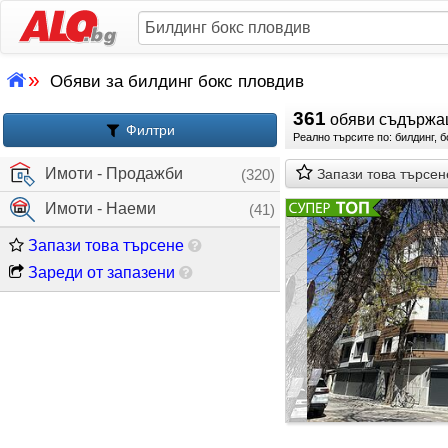
»
Обяви за билдинг бокс пловдив
361
обяви съдържа
Филтри
Реално търсите по: билдинг, 
Имоти - Продажби
(320)
Запази това търсен
Имоти - Наеми
(41)
Запази това търсене
Зареди от запазени
градини. Южно изло