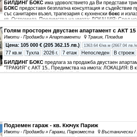
БИЛДИНГ БОКС
има удоволствието да Ви представи тр
БОКС
предоставя безплатна консултация и съдействие п
със санитарен възел, трапезария с кухненски
бокс
и изла
кв. Остромила. Предимства на имота: ЛОКАЦИЯ: Сред нов
шума, и същевременно с бърз излаз към бул. „Коматевско
шосе (Южната дъга). ЕТАЖНОСТ И РАЗПРЕДЕЛЕНИЕ: Къща
Голям просторен двустаен апартамент с АКТ 15
собствен малък двор от 73 кв.м. Общата разгъната застро
Имоти - Продажби » Апартаменти
Тракия, Пловдив
Цена
:
105 000 €
(
205 362.15 лв.
)
1363.64 €/кв.м
(
2667.04 лв./
77 кв.м
Тухла
2026 г.
7 етаж
Непоследен
В строеж
БИЛДИНГ БОКС
предлага за продажба двустаен апарта
”ТРАКИЯ” с АКТ 15.. Предимства на имота: ЛОКАЦИЯ: В кра
Кауфланд. РАЗПРЕДЕЛЕНИЕ: Просторна всекидневна с 
тоалетна и тераса. ЕТАЖНОСТ: 7-ми етаж от общо 8. ОТ
ИЗЛОЖЕНИЕ: Изток. СГРАДА: Апартаментът се намира в 
дългогодишна история и опит. ЕТАП НА СТРОИТЕЛСТВО: 
(Акт 16) се очаква през есента на 2026 г.
БИЛДИНГ БОКС
съдействие
Подземен гараж - кв. Кючук Париж
Имоти - Продажби » Гаражи, Паркоместа
Въстанически /