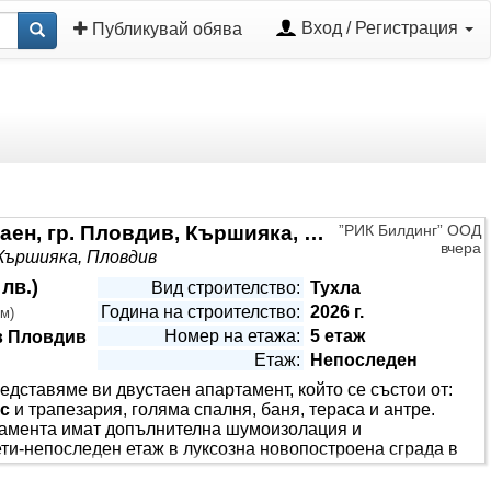
Вход / Регистрация
Публикувай обява
!!! ТОП ОФЕРТА!!! Продава 2-стаен, гр. Пловдив, Кършияка, Новотела! ОТ СОБСТВЕНИК!
”РИК Билдинг” ООД
вчера
Кършияка, Пловдив
 лв.
)
Вид строителство:
Тухла
Година на строителство:
2026 г.
.м
)
Номер на етажа:
5 етаж
в Пловдив
Етаж:
Непоследен
ставяме ви двустаен апартамент, който се състои от:
с
и трапезария, голяма спалня, баня, тераса и антре.
ртамента имат допълнителна шумоизолация и
ти-непоследен етаж в луксозна новопостроена сграда в
л
Пловдив
( Новотела ), казино Риц, училища и детски