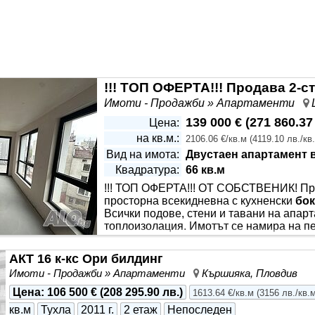
Имоти - Продажби » Апартаменти
139 000 €
(
271 860.37
Цена:
на кв.м.:
2106.06 €/кв.м
(
4119.10 лв./кв
Вид на имота:
Двустаен апартамент 
Квадратура:
66 кв.м
!!! ТОП ОФЕРТА!!! ОТ СОБСТВЕНИК! Пред
просторна всекидневна с кухненски
бок
Всички подове, стени и тавани на апа
топлоизолация. Имотът се намира на пе
непосредствена близост до Гранд хоте
жение.
АКТ 16 к-кс Ори билдинг
Имоти - Продажби » Апартаменти
Кършияка, Пловдив
Цена
:
106 500 €
(
208 295.90 лв.
)
1613.64 €/кв.м
(
3156 лв./кв.
кв.м
Тухла
2011 г.
2 етаж
Непоследен