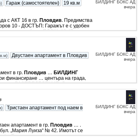
БИЛДИНГ БОКС АД
Гараж (самостоятелен)
19 кв.м
м
)
вчера
да с АКТ 16 в гр.
Пловдив
. Предимства
оров 10 - ДОСТЪП: Гаражът е с удобен
ашия автомобил. - ПЛОЩ: 19.47 кв.м. -
ЕДИМСТВА: Автоматична врата, отлична
лично паркиране, така и с
на консултация и съдействие при
БИЛДИНГ БОКС АД
Двустаен апартамент в Пловдив
кв.м
)
вчера
мент в гр.
Пловдив
…
БИЛДИНГ
ри финансиране … центъра на града,
див
… РАЗПРЕДЕЛЕНИЕ: Дневна с
преддверие, тераса и избено помещение
намира в комплекс „Каса Дел Норд“,
в
а локация с бърз достъп до *** . *** .
-ти етаж от общо 5. ОТОПЛЕНИЕ:
БИЛДИНГ БОКС АД
Тристаен апартамент под наем в
м
)
вчера
таен апартамент в гр.
Пловдив
… .
. „Мария Луиза“ № 42. Имотът се
ка“ и Тримонциум. Комуникативна