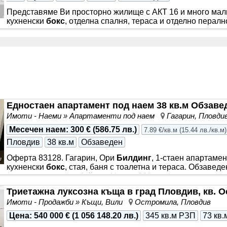
Представяме Ви просторно жилище с АКТ 16 и много малко
кухненски
бокс
, отделна спалня, тераса и отделно перал
ключ, но сега всичко е премахнато, за да направите баня
Комплексът е качествено строен, чудесно място-до училищ
градски транспорт.
Едностаен апартамент под наем 38 кв.м Обзаве
Имоти - Наеми » Апартаменти под наем
Гагарин, Пловди
Месечен наем
:
300 €
(
586.75 лв.
)
7.89 €/кв.м
(
15.44 лв./кв.м
)
Пловдив
38 кв.м
Обзаведен
Оферта 83128. Гагарин, Ори
Билдинг
, 1-стаен апартамент
кухненски
бокс
, стая, баня с тоалетна и тераса. Обзавед
котлони, климатик, бойлер. Наем - 300 евро
Триетажна луксозна къща в град Пловдив, кв. 
Имоти - Продажби » Къщи, Вили
Остромила, Пловдив
Цена
:
540 000 €
(
1 056 148.20 лв.
)
345 кв.м РЗП
73 кв.