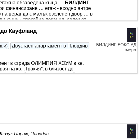
иетажна обзаведена къща …
БИЛДИНГ
ри финансиране … етаж - входно антре
з на веранда с малък озеленен двор … в
и къщи - спокойна локация, далеч от
 шосе“ и в близост до Околовръстното
та е на три етажа и разполага със
 до Кауфланд
ена площ е 345 кв.м,
БИЛДИНГ БОКС АД
Двустаен апартамент в Пловдив
кв.м
)
вчера
мент в сграда ОЛИМПИЯ ХОУМ в кв.
я на кв. „Тракия“, в близост до
кухненски
бокс
, спалня, антре, баня с
ОПЛЕНИЕ: Електричество.
нова сграда от инвеститор с
С Акт 15. Въвеждане в експлоатация
предоставя безплатна консултация и
 Кючук Париж, Пловдив