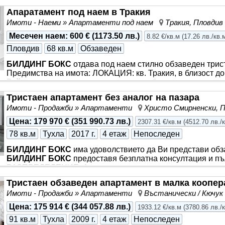
локация с бърз достъп до централната част на града, осн
Апаратамент под наем в Тракия
заведения, училища и удобен градски транспорт. РАЗПР
Имоти - Наеми » Апартаменти под наем
Тракия, Пловдив
входно антре, дневна с трапезария, отделна кухня, две с
ПЛОЩ: Апартаментът е с обща площ от реални 100 кв.м. 
Месечен наем
:
600 €
(
1173.50 лв.
)
8.82 €/кв.м
(
17.26 лв./кв.
Пловдив
68 кв.м
Обзаведен
БИЛДИНГ БОКС
отдава под наем стилно обзаведен трис
Предимства на имота: ЛОКАЦИЯ: кв. Тракия, в близост д
Районът е спокоен и комуникативен, с бърз достъп до осн
заведения и удобен градски транспорт. В близост има д
Тристаен апартамент без аналог на пазара
Имотът е със следното функционално разпределение: вход
Имоти - Продажби » Апартаменти
Христо Смирненски, 
спални, баня с тоалетна и тераса. ПЛОЩ: Апартаментът е 
кв.м. ЕТАЖ: 3-ти етаж от общо 7. ОТОПЛЕНИЕ: Електр
Цена
:
179 970 €
(
351 990.73 лв.
)
2307.31 €/кв.м
(
4512.70 лв./
78 кв.м
Тухла
2017 г.
4 етаж
Непоследен
БИЛДИНГ БОКС
има удоволствието да Ви представи об
БИЛДИНГ БОКС
предоставя безплатна консултация и пъ
РАЗПРЕДЕЛЕНИЕ: Апартаментът се състои от светла все
тераса, две самостоятелни непреходни спални, входно … 
Тристаен обзаведен апартамент в малка коопер
едва по четири апартамента на етаж. ПРЕДИМСТВА НА 
Имоти - Продажби » Апартаменти
Въстанически / Кючук
всичко необходимо за комфортния и динамичен градски жи
Математическата гимназия, УМБАЛ „Каспела“, Mall Plovdiv
Цена
:
175 914 €
(
344 057.88 лв.
)
1933.12 €/кв.м
(
3780.86 лв./
училища,
91 кв.м
Тухла
2009 г.
4 етаж
Непоследен