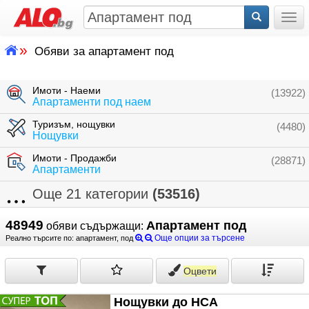
Togg
»
Обяви за апартамент под
Имоти - Наеми
(13922)
Апартаменти под наем
Туризъм, нощувки
(4480)
Нощувки
Имоти - Продажби
(28871)
Апартаменти
Още 21 категории
(53516)
48949
Апартамент под
обяви съдържащи:
Още опции за търсене
Реално търсите по: апартамент, под
Оцвети
Нощувки до НСА