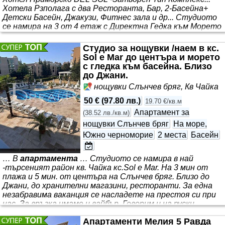
Хотела Рзполага с два Ресторанта, Бар, 2-Басейна+
Детски Басейн, Джакузи, Фитнес зала и др... Студиото
се намира на 3 oт 4 етаж с Директна Гедка към Морето
на 100 метра от Морето; Състоящ се от напълно
обзаведен Кухненски Бокс, Спалня, Баня с Тоалетна,
Студио за нощувки /наем в кс.
Тераса с мека мебел и Тента. Климатик, Kафе Машина
Sol e Mar до центъра и морето
Nespresso; Тv, ел. Бойлер, Хладилник, Микровълнова
с гледка към басейна. Близо
Печка, Тостер, Кана за Вода; Прибори и др.. Терасата
до Джани.
нощувки Слънчев бряг, Кв Чайка
50 €
(
97.80 лв.
)
19.70 €/кв.м
Апартамент за
(
38.52 лв./кв.м
)
нощувки Слънчев бряг
На море,
Южно черноморие
2 места
Басейн
… В
апартамента
… Студиото се намира в най
-търсеният район кв. Чайка кс.Sol e Mar. На 3 мин от
плажа и 5 мин. от центъра на Слънчев бряг. Близо до
Джани, до хранителни магазини, ресторанти. За една
незабравима ваканция се насладете на престоя си при
нас. За връзка имаме и вайбър. Говорим и на руски.
Комплекс Sol e Mar 📏 Площ: 36 m2 2 етаж гледка
Апартаменти Мелия 5 Равда
басейн. Южен. 💶 Цена: - май :(свободно) - летният сезон