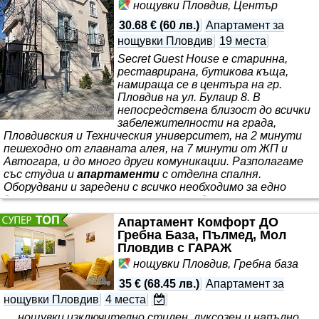
нощувки Пловдив, Център
30.68 €
(
60 лв.
)
Апартамент за
нощувки Пловдив
19 места
Secret Guest House е старинна,
реставрирана, бутикова къща,
намираща се в центъра на гр.
Пловдив на ул. Булаир 8. В
непосредствена близост до всички
забележителности на града,
Пловдивския и Техническия университет, на 2 минути
пешеходно от главната алея, на 7 минути от ЖП и
Автогара, и до много други комуникации. Разполагаме
със студиа и
апартаменти
с отделна спалня.
Оборудвани и заредени с всичко необходимо за едно
домакинство-пералня, сушилня, хладилник, керамичен
котлон, фурна, микровълнова печка, електрическа кана,
Апартамент Комфорт ДО
ютия и дъска за гладене, суперинверторен климатик,
Гребна База, Пълмед, Мол
ANDROID телевизор, бърза
Пловдив с ГАРАЖ
нощувки Пловдив, Гребна база
35 €
(
68.45 лв.
)
Апартамент за
нощувки Пловдив
4 места
… нощувки изключително стилен, луксозен и напълно