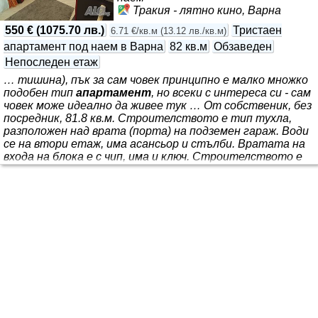
Тракия - лятно кино, Варна
550 €
(
1075.70 лв.
)
Тристаен
6.71 €/кв.м
(
13.12 лв./кв.м
)
апартамент под наем в Варна
82 кв.м
Обзаведен
Непоследен етаж
… тишина), пък за сам човек принципно е малко множко
подобен тип
апартамент
, но всеки с интереса си - сам
човек може идеално да живее тук … От собственик, без
посредник, 81.8 кв.м. Строителството е тип тухла,
разположен над врата (порта) на подземен гараж. Води
се на втори етаж, има асансьор и стълби. Вратата на
входа на блока е с чип, има и ключ. Строителството е
ново като тип, 2019 година завършено. 2 тераси,
изложенията са северозапад и юг-югоизток. С мрежи-
комарници. 1 всекидневна/хол с кухненски бокс. Има
пералня и аспиратор за изпаренията при готвене.
Хладилник с размери 145 x 55 x