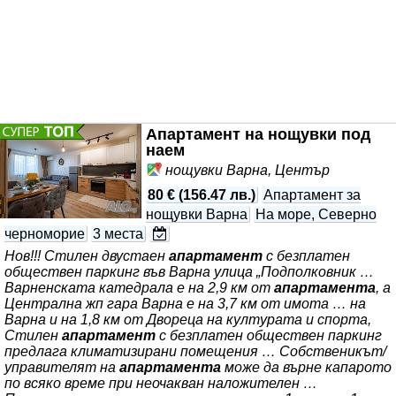
Апартамент на нощувки под
наем
нощувки Варна, Център
80 €
(
156.47 лв.
)
Апартамент за
нощувки Варна
На море, Северно
черноморие
3 места
Нов!!! Стилен двустаен
апартамент
с безплатен
обществен паркинг във Варна улица „Подполковник …
Варненската катедрала е на 2,9 км от
апартамента
, а
Централна жп гара Варна е на 3,7 км от имота … на
Варна и на 1,8 км от Двореца на културата и спорта,
Стилен
апартамент
с безплатен обществен паркинг
предлага климатизирани помещения … Собственикът/
управителят на
апартамента
може да върне капарото
по всяко време при неочакван наложителен …