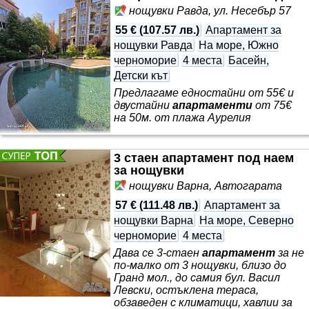
е -- юни (свободен )40€ за двама -- юли -(сеободен) 50€ ---
нощувки Равда, ул. Несебър 57
август (свободно)60€ --- септември (свободен ) 40€ ✨
55 €
(
107.57 лв.
)
Апартамент за
Идеален за един човек или двойка - за дистанционна
работа и спокоен релакс. 📍
нощувки Равда
На море, Южно
черноморие
4 места
Басейн,
Детски кът
Предлагаме едностайни от 55€ и
двустайни
апартаменти
от 75€
на 50м. от плажа Аурелия
3 стаен апартамент под наем
за нощувки
нощувки Варна, Автогарата
57 €
(
111.48 лв.
)
Апартамент за
нощувки Варна
На море, Северно
черноморие
4 места
Дава се 3-стаен
апартамент
за не
по-малко от 3 нощувки, близо до
Гранд мол., до самия бул. Васил
Левски, остъклена тераса,
обзаведен с климатици, хавлии за