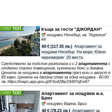
Къща за гости ”ДЖОРДАН”
нощувки Несебър, кв. ”Аурелия”
44
60 €
(
117.35 лв.
)
Апартамент за
нощувки Несебър
На море, Южно
черноморие
20 места
Средството за подслон разполага и с 2
апартамента
с
отделно спално помещение, кухненски бокс и дневна.
Цената за нощувка в
апартамента
през юли и август е
85 евро. Цената на двойна стая за една нощувка - 60.00
лв. https://maps.app.goo.gl/E9o42Bp33rM7qEe87
Апартамент за нощувки ж.к.
Бриз
нощувки Варна, Бриз
40 €
(
78.23 лв.
)
Апартамент за