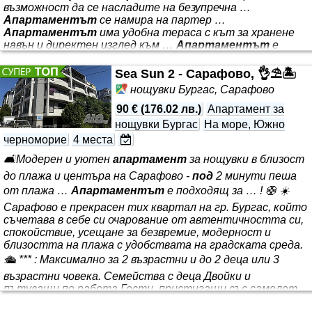
възможност да се насладите на безупречна …
Апартаментът
се намира на партер …
Апартаментът
има удобна тераса с кът за хранене
навън и директен изглед към …
Апартаментът
е
изключително подходящ за семейства с малки деца и
бебета … Изключителенo партерно студио с
Sea Sun 2 - Сарафово, 👌⛱️🏝️
привлекателно морско разположение и басейн с
нощувки Бургас, Сарафово
неограничен достъп, само на 20 м от най-харесвания и
просторен плаж в курорта - Олимпийски надежди. На 60
90 €
(
176.02 лв.
)
Апартамент за
кв.м жилищна площ ще имате достатъчно място да се
нощувки Бургас
На море, Южно
разположите
черноморие
4 места
🛋️Модерен и уютен
апартамент
за нощувки в близост
до плажа и центъра на Сарафово -
под
2 минути пеша
от плажа …
Апартаментът
е подходящ за … ! 🛟 ☀️
Сарафово е прекрасен тих квартал на гр. Бургас, който
съчетава в себе си очарование от автентичността си,
спокойствие, усещане за безвремие, модерност и
близостта на плажа с удобствата на градската среда.
🛳️ *** : Максимално за 2 възрастни и до 2 деца или 3
възрастни човека. Семейства с деца Двойки и
пътуващи по работа Гости, пристигащи със самолет
✈️ (на 5 мин от летището) Удобства: ✅Климатици ❄️