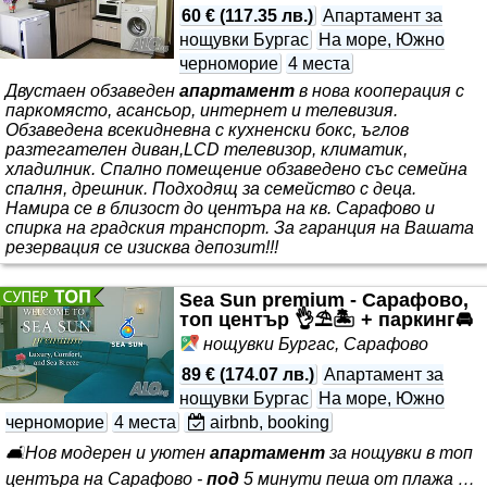
60 €
(
117.35 лв.
)
Апартамент за
нощувки Бургас
На море, Южно
черноморие
4 места
Двустаен обзаведен
апартамент
в нова кооперация с
паркомясто, асансьор, интернет и телевизия.
Обзаведена всекидневна с кухненски бокс, ъглов
разтегателен диван,LCD телевизор, климатик,
хладилник. Спално помещение обзаведено със семейна
спалня, дрешник. Подходящ за семейство с деца.
Намира се в близост до центъра на кв. Сарафово и
спирка на градския транспорт. За гаранция на Вашата
резервация се изисква депозит!!!
Sea Sun premium - Сарафово,
топ център 👌⛱️🏝️ + паркинг🚘
нощувки Бургас, Сарафово
89 €
(
174.07 лв.
)
Апартамент за
нощувки Бургас
На море, Южно
черноморие
4 места
airbnb, booking
🛋️Нов модерен и уютен
апартамент
за нощувки в топ
центъра на Сарафово -
под
5 минути пеша от плажа …