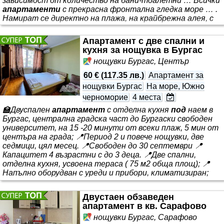
зависимост от количество на бани-тоалетни … Всички
апартаменти
с прекрасна фронтална гледка море … .
Намират се директно на плажа, на крайбрежна алея, с
изключително удобна локация: ”на крачка” до кафенета,
магазини, *** почивка. Разполагат с климатици,
Апартамент с две спални и
интерент, телевизия, оборудвана кухня със всичките
кухня за нощувка в Бургас
необходими уреди и прибори
нощувки Бургас, Център
60 €
(
117.35 лв.
)
Апартамент за
нощувки Бургас
На море, Южно
черноморие
4 места
🏫Двуспален
апартамент
с отделна кухня
под
наем в
Бургас, централна градска част до Бургаски свободен
университет, на 15 -20 минути от всеки плаж, 5 мин от
центъра на града; 📍Период 2 и повече нощувки, две
седмици, цял месец. 📍Свободен до 30 септември 📍
Капацитет 4 възрастни с до 3 деца. 📍Две спални,
отделна кухня, усвоена тераса ( 75 м2 обща площ); 📍
Напълно оборудван с уреди и прибори, климатизиран;
Двустаен обзаведен
апартамент в кв. Сарафово
нощувки Бургас, Сарафово