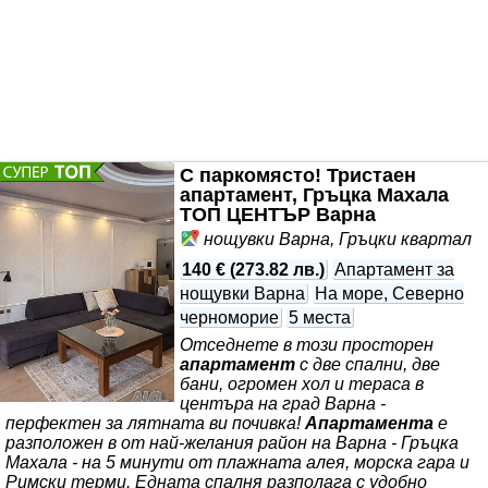
Пушенето забранено! Не се отдава за партита и
празнуване на празници! Напускане до 12.00ч
настаняване от 14.30!
С паркомясто! Тристаен
апартамент, Гръцка Махала
ТОП ЦЕНТЪР Варна
нощувки Варна, Гръцки квартал
140 €
(
273.82 лв.
)
Апартамент за
нощувки Варна
На море, Северно
черноморие
5 места
Отседнете в този просторен
апартамент
с две спални, две
бани, огромен хол и тераса в
центъра на град Варна -
перфектен за лятната ви почивка!
Апартамента
е
разположен в от най-желания район на Варна - Гръцка
Махала - на 5 минути от плажната алея, морска гара и
Римски терми. Едната спалня разполага с удобно