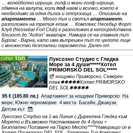
… волейболно игрище, голф и мини голф игрище,
обмяна на валута, коли
под
наем и всичко, което е
необходимо за една дълга и отпускаща … Описание на
апартамента
… Много тих и светъл
апартамент
,
разположен на третия етаж … Комплекс Несебър Форт
Клуб (Nessebar Fort Club) e разположен в непосредствена
близост до ”Action” аквапарк. Намира се на главния път
Бургас - Варна, като има вътрешен път по цялото лице
с множество безплатни паркоместа. Далеч от
задръстванията на курорта, на 10 минути пеша от
пясъчните плажове и встрани от шумния център.
Луксозно Студио с Гледка
Комплексът е изграден от множество ниски сгради и
Море за 4 души*****Хотел
лежи на площ от 47
PRIMORSKO DEL SOL*****
нощувки Приморско, Северен
плаж✱✱✱✱✱Хотел PRIMORSKO
DEL SOL✱✱✱✱✱
95 €
(
185.80 лв.
)
Апартамент за нощувки Приморско
На
море, Южно черноморие
4 места
Басейн, Джакузи,
Детски кът
Луксозно Студио на 1-ва Линия с Директна Гледка към
Морето и Възможно Настаняване до 4 души +
Безплатно Ползване на Парко Место*****Намиращо се в
Хотел Приморско DEL SOL -Затворен Тип Комплекс...