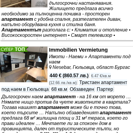
дългосрочни настанявания.
Жилището предлага всичко
необходимо за пълноценна почивка - просторен
апартамент
с удобна спалня, разтегателен диван,
напълно оборудвана кухня и стилна баня.
Апартаментът
разполага с: • Климатик и отопление •
Високоскоростен интернет • Смарт телевизор •
Кухненска посуда и прибори На пешеходно разстояние
от УНСС, заведения и магазини. Идеален избор за
Immobilien Vermietung
индивидуални гости, семейства и делови пътувания.
Очакваме ви!
Имоти - Наеми » Апартаменти под
наем
Nesebar, Гюльовца, област Бургас
440 €
(
860.57 лв.
)
6.47 €/кв.м
Тристаен апартамент
(
12.66 лв./кв.м
)
под наем в Гюльовца
68 кв.м
Обзаведен
Партер
Дългосрочен наем
апартамент
- на 16 км от морето …
Нямате нищо против да чуете животните в квартала?
Тогава нашият
апартамент
може би е точно това,
което търсите … Напълно обзаведеният
апартамент
предлага 68 м² жилищна площ и 31 м² тераса, което го
прави идеален … Мечтаете ли за спокоен дом в
провинцията, далеч от туристическите тълпи, но