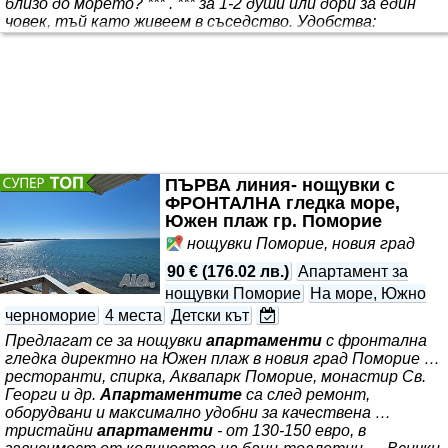
близо до морето? *** . *** за 1-2 души или дори за един
човек, тъй като живеем в съседство. Удобства:
Отворен хол и трапезария с модерна кухня Спалня с
двойно легло (180 x 200 см) Съседна стая с голям
гардероб и малко бюро Модерна баня с душ и пералня
ПЪРВА линия- нощувки с
ФРОНТАЛНА гледка море,
Южен плаж гр. Поморие
нощувки Поморие, новия град
90 €
(
176.02 лв.
)
Апартамент за
нощувки Поморие
На море, Южно
черноморие
4 места
Детски кът
Предлагат се за нощувки
апартаменти
с фронтална
гледка директно на Южен плаж в новия град Поморие …
ресторанти, спирка, Аквапарк Поморие, монастир Св.
Георги и др.
Апартаментите
са след ремонт,
оборудвани и максимално удобни за качествена …
тристайни
апартаменти
- от 130-150 евро, в