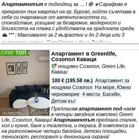
Апартаментът
е подходящ за … ! 🛟 ☀️Сарафово е
прекрасен тих квартал на гр. Бургас, който съчетава в
себе си очарование от автентичността си,
спокойствие, усещане за безвремие, модерност и
близостта на плажа с удобствата на градската среда.
🛳️ *** : Максимално за 2 възрастни и до 2 деца или 3
възрастни човека. Семейства с деца Двойки и
пътуващи по работа Гости, пристигащи със самолет
Апартамент в Greenlife,
✈️ (на 5 мин от летището) Удобства: ✅Климатици ❄️
Созопол Каваци
✅Безплатен високоскоростен Wi-Fi⚡️ ✅2 Смарт
нощувки Созопол, Green Life,
телевизора
Каваци
100 €
(
195.58 лв.
)
Апартамент за
нощувки Созопол
На море, Южно
черноморие
4 места
Басейн,
Детски кът
Предлагам
апартамент под
наем
в четири звездния комплекс Green
Life, Созопол, Каваци!
Апартаментът
предлага спалня,
хол и кухня, баня и тоалетна, и тераса. В комплекса са
на разположение четири басейна, детски площадки,
тенискорт, ресторант и денонощна охрана!