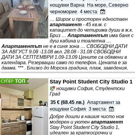
нощувки Варна
На море, Северно
черноморие
4 места
… Широк и просторен едностаен
апартамент
- 45 кв.м. с
капацитет до четирима души в ж.к.
Бриз …
Апартаментът
има баня с
душ кабина и тоалетна …
Апартаментът
не е в синя зона … СВОБОДНИ ДАТИ
ЗА АВГУСТ 9.08 -13.08 вкл. 28.08 - 31.08 СВОБОДНИ
ДАТИ ЗА СЕПТЕМВРИ 1.09-13.09 Цените са обявени в
календара. Резервации само по телефон. Цената е за
двама. *** . Близко до Морска градина, плаж, заведения,
Паркмарт, Делфинариум, Университетска болница Св.
Марина, Технически университет, Кауфланд. Тихо и
Stay Point Student City Studio 1
спокойно място. Комфортно и уютно. На разположение
нощувки София, Студентски
на гостите има голяма дневна с два широки дивана.
Град
Обособена
35 €
(
68.45 лв.
)
Апартамент за
нощувки София
3 места
Добре дошли в нашия чисто нов
модерен и уютен
апартамент
Stay Point Student City Studio 1,
идеален за краткосрочни и