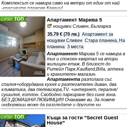
Комплексът се намира само на метри от един от най
-красивите плажове Каваци!
Апартамент Марива 5
нощувки Сливен, Българка
35.79 €
(
70 лв.
)
Апартамент за
нощувки Сливен
Стара планина, На
планина
3 места
Апартамент
Марива 5 се намира в
тих и спокоен квартал на втори
жилищен етаж. В близост до
Ритейл Парк,Kaufland,Billa, аптека
и хранителен магазин.
Апартамента
разполага със
спалня+оборудвана кухня и разтегателен диван, два
климатика, два телевизора,TV. +интернет, пералня/
сушилня, котлон. Свободно паркиране без синя зона.
БЕЗ ДОМАШНИ ЛЮБИМЦИ!!! Очакваме ви. За повече
информаци може да разгледате и другите ни
апартаменти
и студиа.
Къща за гости ”Secret Guest
House”