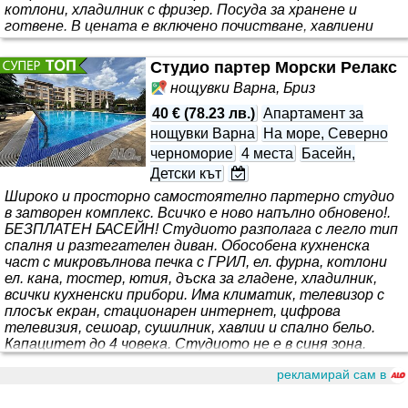
котлони, хладилник с фризер. Посуда за хранене и
готвене. В цената е включено почистване, хавлиени
кърпи, санитарни консумативи, подарък
Студио партер Морски Релакс
нощувки Варна, Бриз
40 €
(
78.23 лв.
)
Апартамент за
нощувки Варна
На море, Северно
черноморие
4 места
Басейн,
Детски кът
Широко и просторно самостоятелно партерно студио
в затворен комплекс. Всичко е ново напълно обновено!.
БЕЗПЛАТЕН БАСЕЙН! Студиото разполага с легло тип
спалня и разтегателен диван. Обособена кухненска
част с микровълнова печка с ГРИЛ, ел. фурна, котлони
ел. кана, тостер, ютия, дъска за гладене, хладилник,
всички кухненски прибори. Има климатик, телевизор с
плосък екран, стационарен интернет, цифрова
телевизия, сешоар, сушилник, хавлии и спално бельо.
Капацитет до 4 човека. Студиото не е в синя зона.
Паркирането е пред и около кооперацията и е
рекламирай сам в
безплатно. Без домашни любимци!. МОЛЯ
КОМПАНЬОНКИ И РОМИ ДА НЕ МИ СЕ ОБАЖДАТ!