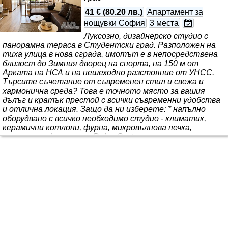
41 €
(
80.20 лв.
)
Апартамент за
нощувки София
3 места
Луксозно, дизайнерско студио с
панорамна тераса в Студентски град. Разположен на
тиха улица в нова сграда, имотът е в непосредствена
близост до Зимния дворец на спорта, на 150 м от
Арката на НСА и на пешеходно разстояние от УНСС.
Търсите съчетание от съвременен стил и свежа и
хармонична среда? Това е точното място за вашия
дълъг и кратък престой с всички съвременни удобства
и отлична локация. Защо да ни изберете: * напълно
оборудвано с всичко необходимо студио - климатик,
керамични котлони, фурна, микровълнова печка,
пералня, кафе машина Dolce Gusto, термокана,
домакински съдове и прибори