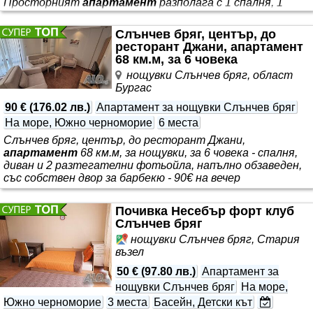
Просторният
апартамент
разполага с 1 спалня, 1
баня, спално бельо, кърпи, телевизор … или полиция или
при констатация на собственика/управителя на
Слънчев бряг, център, до
апартамента
за нарушение на горепосочените
ресторант Джани, апартамент
правила, или какавото и да е … Калитин
68 км.м, за 6 човека
нощувки Слънчев бряг, област
Бургас
90 €
(
176.02 лв.
)
Апартамент за нощувки Слънчев бряг
На море, Южно черноморие
6 места
Слънчев бряг, център, до ресторант Джани,
апартамент
68 км.м, за нощувки, за 6 човека - спалня,
диван и 2 разтегателни фотьойла, напълно обзаведен,
със собствен двор за барбекю - 90€ на вечер
Почивка Несебър форт клуб
Слънчев бряг
нощувки Слънчев бряг, Стария
възел
50 €
(
97.80 лв.
)
Апартамент за
нощувки Слънчев бряг
На море,
Южно черноморие
3 места
Басейн, Детски кът