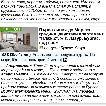
баня, сешоар, пералня, кабелна, интернет. Има голям
паркинг пред блока. В едната стая има спалня, в
другата легло 120/220, отделно има хол с диван,
кухненския бокс е отделен с плъзгаща врата и е
обзаведен с всичко необходимо-хладилник, печка, кафе
машина за турско и с капсули, съдове за готвене. Баня и
тоалетна са отделни помещения. В края на блока има
Първа линия до Морска
денонощен магазин хр. стоки, заведението за готова
градина, двустаен апартамент
храна, спирката и аптеката са на 2-3 мин
”Плаж 2”, ж.к. Лазур, Бургас,
под наем
нощувки Бургас, Лазур
80 €
(
156.47 лв.
)
Апартамент за нощувки Бургас
На
море, Южно черноморие
4 места
…
Апартамент
”Плаж 2” на първа линия с изглед към
Морска градина и море, … Пушенето е забранено в
апартамента
… Свободен от 17 август. *** на минути
до центъра на Бургас пеша. С 2 основни помещения и
отделна кухня, подходящ до 4 човека в ж.к. Лазур - най-
предпочитания за почивка и живеене район на Бургас.
Всички електрически уреди - 2 климатика, пералня,
хладилник, готварска печка, микровълнова фурна, кафе
машина, електрическа кана, ютия, сешоар, 2
телевизора, вентилатор. WI-FI високоскоростен