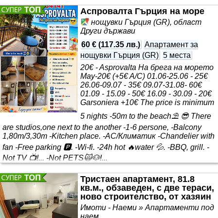
интернет, кабелна телевизия. Осигурени хавлии,
Аспровалта Гърция на море
спално бельо, посуда за хранене и готвене. Без домашни
нощувки Гърция (GR), област
Други държави
60 €
(
117.35 лв.
)
Апартамент за
нощувки Гърция (GR)
5 места
20€ - Asprovalta На брега на морето
May-20€ (+5€ A/C) 01.06-25.06 - 25€
26.06-09.07 - 35€ 09.07-31.08- 60€
01.09 - 15.09 - 50€ 16.09 - 30.09 - 20€
Garsoniera +10€ The price is minimum
5 nights -50m to the beach⛱️ 😎 There
are studios,one next to the another -1-6 persone, -Balcony
1,80m/3,30m -Kitchen place. -AC/Климатик -Chandelier with
fan -Free parking 🅿. -Wi-fi. -24h hot 🔥water 💦. -BBQ, grill. -
Not TV 📺!... -Not PETS🙀🐶!...
Тристаен апартамент, 81.8
кв.м., обзаведен, с две тераси,
ново строителство, от хазяин
Имоти - Наеми » Апартаменти под
наем