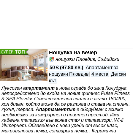
Нощувка на вечер
нощувки Пловдив, Съдийски
50 €
(
97.80 лв.
)
Апартамент за
нощувки Пловдив
4 места
Детски
кът
Луксозен
апартамент
в нова сграда до зала Колудрум,
непосредствено до входа на новия фитнес Pulse Fitness
& SPA Plovdiv. Самостоятелна спалня с легло 180/200,
хол диван, който може да се разтяга и става на спалня,
кухня, тераса.
Апартаментът
е оборудван с всичко
необходимо за комфортен и приятен престой. Има
кабелна телевизия във всяка стая и телевизори, Wi-fi
Интернет. Обзаведено с нови уреди от висок клас,
микровълнова печка, готварска печка. , Керамични