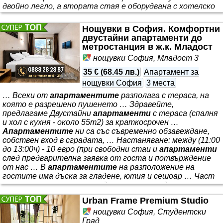
двойно легло, а втората стая е оборудвана с хотелско
Лего което може да се разделя и събира. Светъл и
просторен хол с гледка към морска гара, напълно
Нощувки в София. Комфортни
функционална кухня и слънчева тераса правят това
двустайни апартаменти до
пространство идеално за кратки или продължителни
метростанция в ж.к. Младост
престои. Насладете се на лесен достъп до
нощувки София, Младост 3
35 €
(
68.45 лв.
)
Апартамент за
нощувки София
3 места
… Всеки от
апартаментите
разполага с тераса, на
която е разрешено пушенето … Здравейте,
предлагаме Двустайни
апартаменти
с тераса (спалня
и хол с кухня - около 55m2) за краткосрочен …
Апартаментите
ни са със съвременно обзавеждане,
собствен вход в сградата, … Настаняване: между (11:00
до 13:00ч) - 10 евро (при свободни стаи и
апартаменти
след предварителна заявка от госта и потвърждение
от нас … В
апартаментите
на разположение на
гостите има дъска за гладене, ютия и сешоар … Част
от
апартаментите
са с директен изглед към планина
”Витоша”, а другата с частичен … Цената на
Urban Frame Premium Studio
апартаментите
ни е както следва за нощувка …
нощувки София, Студентски
Град