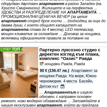
оборудван двустаен
апартамент
в район Западен (кв.
Христо Смирненски). Жилището е на перфектна …
УДОБСТВА И РАЗПРЕДЕЛЕНИЕ НА
АПАРТАМЕНТА
…
ПРОМОЦИОНАЛНИ ЦЕНИ НА ВЕЧЕР (за целия
апартамент
според броя гости … (подходящ за още до
двама души, с което общият капацитет на
апартамента
става до 4 места), LED телевизор,
мощен климатик за охлаждане … Договор за нощувка,
включващ официалните правила за ползване на
апартамента
… Предлагаме за краткосрочен наем,
бизнес пътувания, задочници, фирмени настанявания и
Партерно луксозно студио с
*** локация в близост до парк „Отдих и култура“, ДО
директен изглед към плажа,
Гребна База
комплекс ”Оазис” Равда
нощувки Равда, Равда
80 €
(
156.47 лв.
)
Апартамент за
нощувки Равда
На море, Южно
черноморие
4 места
Басейн,
Детски кът
…
Апартаментът
е изцяло
обновен, с направен основен
ремонт, ново модерно обзавеждане … Заповядайте в
нашия ексклузивен
апартамент
, който ви предлага