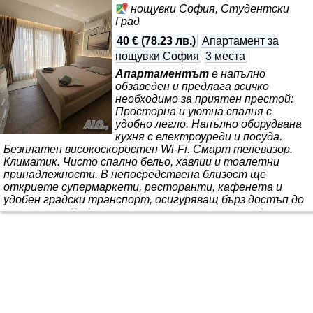
нощувки София, Студентски
Град
40 €
(
78.23 лв.
)
Апартамент за
нощувки София
3 места
Апартаментът
е напълно
обзаведен и предлага всичко
необходимо за приятен престой:
Просторна и уютна спалня с
удобно легло. Напълно оборудвана
кухня с електроуреди и посуда.
Безплатен високоскоростен Wi-Fi. Смарт телевизор.
Климатик. Чисто спално бельо, хавлии и тоалетни
принадлежности. В непосредствена близост ще
откриете супермаркети, ресторанти, кафенета и
удобен градски транспорт, осигуряващ бърз достъп до
центъра на София и останалите части на града.
Независимо дали сте в София за спортно събитие,
обучение, работа или почивка, нашият
апартамент
ще
ви осигури спокойствие, комфорт