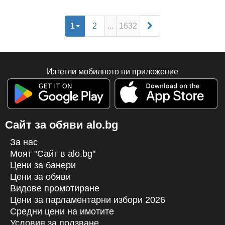
✅Безплатен високоскоростен Wi-Fi⚡️ ✅2 телевизора
1
2
...
1632
Изтегли мобилното ни приложение
Сайт за обяви alo.bg
За нас
Моят "Сайт в alo.bg"
Цени за банери
Цени за обяви
Видове промотиране
Цени за парламентарни избори 2026
Средни цени на имотите
Условия за ползване