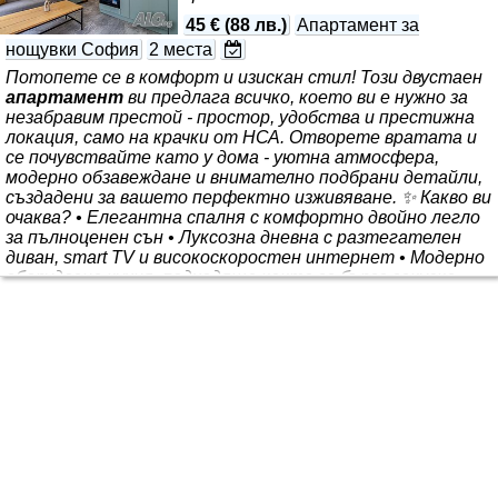
потвърждение от нас …
45 €
(
88 лв.
)
Апартамент за
нощувки София
2 места
Потопете се в комфорт и изискан стил! Този двустаен
апартамент
ви предлага всичко, което ви е нужно за
незабравим престой - простор, удобства и престижна
локация, само на крачки от НСА. Отворете вратата и
се почувствайте като у дома - уютна атмосфера,
модерно обзавеждане и внимателно подбрани детайли,
създадени за вашето перфектно изживяване. ✨ Какво ви
очаква? • Елегантна спалня с комфортно двойно легло
за пълноценен сън • Луксозна дневна с разтегателен
диван, smart TV и високоскоростен интернет • Модерно
оборудвана кухня, подходяща както за бърза закуска,
така и за уютна вечеря •