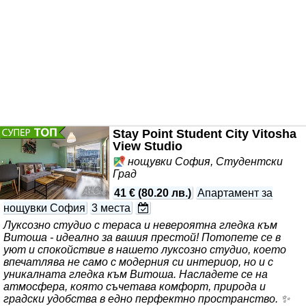
Stay Point Student City Vitosha
View Studio
нощувки София, Студентски
Град
41 €
(
80.20 лв.
)
Апартамент за
нощувки София
3 места
Луксозно студио с тераса и невероятна гледка към
Витоша - идеално за вашия престой! Потопете се в
уют и спокойствие в нашето луксозно студио, което
впечатлява не само с модерния си интериор, но и с
уникалната гледка към Витоша. Насладете се на
атмосфера, която съчетава комфорт, природа и
градски удобства в едно перфектно пространство. ✨