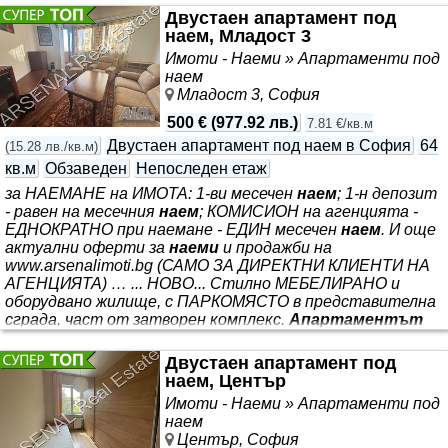
Student city
Двустаен апартамент под
наем, Младост 3
Имоти - Наеми » Апартаменти под
наем
Младост 3, София
500 €
(
977.92 лв.
)
7.81 €/кв.м
Двустаен апартамент под наем в София
64
(
15.28 лв./кв.м
)
кв.м
Обзаведен
Непоследен етаж
за НАЕМАНЕ на ИМОТА: 1-ви месечен
наем
; 1-н депозит
- равен на месечния
наем
; КОМИСИОН на агенцията -
ЕДНОКРАТНО при наемане - ЕДИН месечен
наем
. И още
актуални оферти за
наеми
и продажби на
www.arsenalimoti.bg (САМО ЗА ДИРЕКТНИ КЛИЕНТИ НА
АГЕНЦИЯТА) … ... НОВО... Стилно МЕБЕЛИРАНО и
оборудвано жилище, с ПАРКОМЯСТО в представителна
сграда, част от затворен комплекс.
Апартаментът
има ФУНКЦИОНАЛНО организирана, удобна за
обитаване площ. На разположение на обитателите са:
Двустаен апартамент под
коридор с обособена кухненска част, хол + трапезария,
наем, Център
непреходна спалня, баня с тоалетна и един балкон.
Имоти - Наеми » Апартаменти под
Отопление и топла вода - на ТЕЦ с индивидуални
наем
топломери. Подови НАСТИЛКИ - гранитогрес и паркет.
Център, София
Стенни ПОКРИТИЯ - цветен латекс. Дограма - PVC с