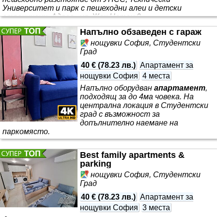
Университет и парк с пешеходни алеи и детски
атракциони. Адрес - ул. Жак Натан 9
Напълно обзаведен с гараж
нощувки София, Студентски
Град
40 €
(
78.23 лв.
)
Апартамент за
нощувки София
4 места
Напълно оборудван
апартамент
,
подходящ за до 4ма човека. На
централна локация в Студентски
град с възможност за
допълнително наемане на
паркомясто.
Best family apartments &
parking
нощувки София, Студентски
Град
40 €
(
78.23 лв.
)
Апартамент за
нощувки София
3 места