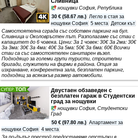
Сливница
нощувки София, Република
30 €
(
58.67 лв.
)
Легло в стая за
нощувки София
5 места
Детски кът
Самостоятелна сграда със собствен паркинг на бул.
Сливница и Околовръстен път. Разполагаме със стаи с
капацитет до 6 човека. Цени: За 1 човек: 30€ За 2ма: 30€
За 3ма: 30€ За 4ма: 40€ За 5ма: 50€ За 6ма: 60€ Всички
стаи са със самостоятелен санитарен възел.
Подходящо за големи групи туристи, строителни
бригади, служители на фирми в района. Опция за
изхранване, конферентна зала, безплатен паркинг,
подходящ за всякакъв размер автомобили.
Двустаен обзаведен с
безплатен гараж в Студентски
град за нощувки
нощувки София, Студентски
Град
50 €
(
97.80 лв.
)
Апартамент за
нощувки София
4 места
За по-дълъг престой предоставяме отстъпки в