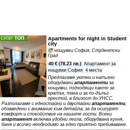
Apartments for night in Student
city
нощувки София, Студентски
Град
40 €
(
78.23 лв.
)
Апартамент за
нощувки София
4 места
Предлагаме уютни и напълно
оборудвани
апартаменти
за
нощувки, подходящи както за
кратък, така и за по-дълъг
престой, в близост до УНСС.
Разполагаме с едностайни и двустайни
апартаменти
,
обзаведени с внимание към детайла, за да осигурят
комфорт и спокойствие на нашите гости. Всеки
апартамент
включва удобни легла, оборудвана кухня,
баня и всичко необходимо за едно приятно пребиваване.
Локацията е удобна и комуникативна, с лесен достъп