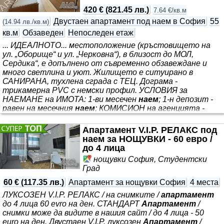
петкамерен немски профил + щори + завеси. Сградата
420 €
(
821.45 лв.
)
7.64 €/кв.м
има отлично поддържани общи части, двор и асансьор.
Двустаен апартамент под наем в София
55
(
14.94 лв./кв.м
)
УСЛОВИЯ
кв.м
Обзаведен
Непоследен етаж
... ИДЕАЛНОТО... местоположение (кръстовището на
ул. „Оборище“ и ул. „Черковна“), в близост до МОЛ,
Сердика“, е допълнено от съвременно обзавеждане и
много светлина и уют. Жилището е ситуирано в
САНИРАНА, тухлена сграда с ТЕЦ. Дограма -
трикамерна PVC с немски профил. УСЛОВИЯ за
НАЕМАНЕ на ИМОТА: 1-ви месечен
наем
; 1-н депозит -
равен на месечния
наем
; КОМИСИОН на агенцията -
ЕДНОКРАТНО при наемане - ЕДИН месечен
наем
. И още
актуални оферти за
наеми
и продажби на
Апартамент V.I.P. РЕЛАКС под
www.arsenalimoti.bg (САМО ЗА ДИРЕКТНИ КЛИЕНТИ НА
наем за НОЩУВКИ - 60 евро /
АГЕНЦИЯТА)
до 4 лица
нощувки София, Студентски
Град
60 €
(
117.35 лв.
)
Апартамент за нощувки София
4 места
ЛУКСОЗЕН V.I.P. РЕЛАКС / на снимките /
апартамент
до 4 лица 60 evro на ден. СТАНДАРТ
Апартамент
/
снимки може да видите в нашия сайт / до 4 лица - 50
euro на ден. Двустаен V.I.P. луксозен
Апартамент
/