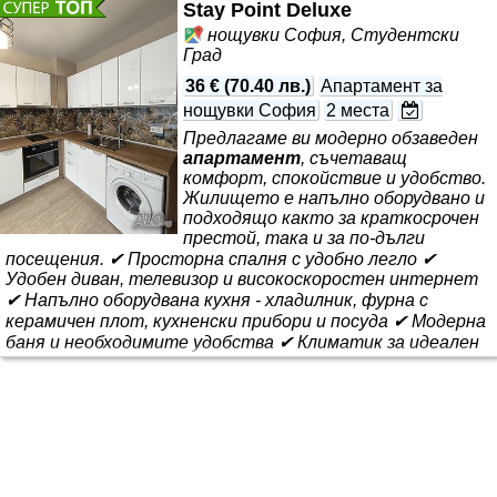
Stay Point Deluxe
нощувки София, Студентски
Град
36 €
(
70.40 лв.
)
Апартамент за
нощувки София
2 места
Предлагаме ви модерно обзаведен
апартамент
, съчетаващ
комфорт, спокойствие и удобство.
Жилището е напълно оборудвано и
подходящо както за краткосрочен
престой, така и за по-дълги
посещения. ✔ Просторна спалня с удобно легло ✔
Удобен диван, телевизор и високоскоростен интернет
✔ Напълно оборудвана кухня - хладилник, фурна с
керамичен плот, кухненски прибори и посуда ✔ Модерна
баня и необходимите удобства ✔ Климатик за идеален
комфорт през всеки сезон ✔ Безплатен паркинг и лесен
достъп до градски транспорт
Апартаментът
се
намира на прекрасна локация - близо до магазини,
заведения и важни