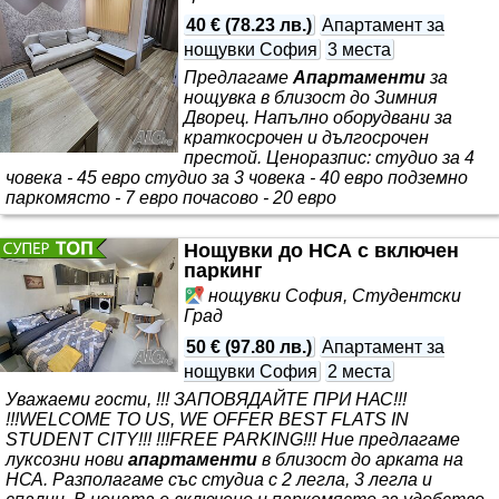
40 €
(
78.23 лв.
)
Апартамент за
нощувки София
3 места
Предлагаме
Апартаменти
за
нощувка в близост до Зимния
Дворец. Напълно оборудвани за
краткосрочен и дългосрочен
престой. Ценоразпис: студио за 4
човека - 45 евро студио за 3 човека - 40 евро подземно
паркомясто - 7 евро почасово - 20 евро
Нощувки до НСА с включен
паркинг
нощувки София, Студентски
Град
50 €
(
97.80 лв.
)
Апартамент за
нощувки София
2 места
Уважаеми гости, !!! ЗАПОВЯДАЙТЕ ПРИ НАС!!!
!!!WELCOME TO US, WE OFFER BEST FLATS IN
STUDENT CITY!!! !!!FREE PARKING!!! Ние предлагаме
луксозни нови
апартаменти
в близост до арката на
НСА. Разполагаме със студиа с 2 легла, 3 легла и