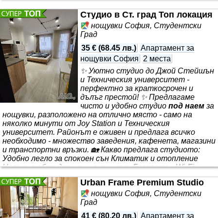
до ключови точки в града. Подходящи както за туристи,
Студио в Ст. град Топ локация
така и за бизнес пътувания.
нощувки София, Студентски
Град
35 €
(
68.45 лв.
)
Апартамент за
нощувки София
2 места
✨ Уютно студио до Джой Стейшън
и Техническия университет -
перфектно за краткосрочен и
дълъг престой! ✨ Предлагаме
чисто и удобно студио
под наем
за
нощувки, разположено на отлично място - само на
няколко минути от Joу Station и Техническия
университет. Районът е оживен и предлага всичко
необходимо - множество заведения, кафенета, магазини
и транспортни връзки. 🏡 Какво предлага студиото:
Удобно легло за спокоен сън Климатик и отопление
Напълно оборудван кухненски кът Безплатен Wi-Fi и
телевизия Самостоятелна баня и тоалетна Чисто
Urban Frame Premium Studio
спално бельо и кърпи 📍 Локация: Перфектна
нощувки София, Студентски
Град
41 €
(
80.20 лв.
)
Апартамент за