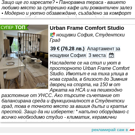
Защо ще го харесате? • Панорамна тераса - вашето
любимо място за сутрешно кафе или романтичен залез
• Модерно и уютно обзавеждане, създадено за комфорт
и релакс • Удобна спалня, подходяща за двойки или
гости, търсещи спокойствие • Smart TV и
Urban Frame Comfort Studio
високоскоростен
нощувки София, Студентски
Град
39 €
(
76.28 лв.
)
Апартамент за
нощувки София
3 места
Насладете се на стил и уют в
просторното Urban Frame Comfort
Studio. Имотът е на тиха улица в
нова сграда, в близост до Зимния
дворец на спорта, на 150 м от
Арката на НСА и на пешеходно
разстояние от УНСС. Ако търсите съчетание от
балансирана среда и функционалност в Студентски
град, това е точното място за вашия дълъг и кратък
престой. Защо да ни изберете: * напълно оборудвано с
всичко необходимо студио - климатик, керамични
котлони, фурна, пералня, кафе машина, термокана,
домакински съдове и прибори, сешоар и ютия. *
рекламирай сам в
уникален дизайн - светло пространство с красиви