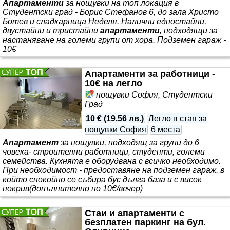
Апартаменти
за нощувки на топ локация в
Студентски град - Борис Стефанов 6, до зала Христо
Ботев и сладкарница Неделя. Налични едностайни,
двустайни и тристайни
апартаменти
, подходящи за
настаняване на големи групи от хора. Подземен гараж -
10€
Апартаменти за работници -
10€ на легло
нощувки София, Студентски
Град
10 €
(
19.56 лв.
)
Легло в стая за
нощувки София
6 места
Апартамент
за нощувки, подходящ за групи до 6
човека- строителни работници, студенти, големи
семейства. Кухнята е оборудвана с всичко необходимо.
При необходимост - предоставяне на подземен гараж, в
който спокойно се събира бус дълга база и с висок
покрив(допълнително по 10€/вечер)
Стаи и апартаменти с
безплатен паркинг на бул.