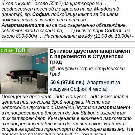
и хол с кухня - около 55m2) за краткосрочен …
средносрочен престой в сърцето на кв. Младост-3
(център), гр.
София
, подходящи както за Вашата
почивка, така и за работен престой …
Апартаментите
ни са със съвременно обзавеждане,
собствен вход в сградата, … 1) Бизнес парк
София
- на
около 800-900м … Настаняване: между (11:00 до 13:00ч) -
10 евро (при свободни стаи и
апартаменти
след
предварителна заявка от госта и потвърждение от нас
Бутиков двустаен апартамент
… В
апартаментите
на разположение на гостите има
с паркомясто в Студентски
дъска за гладене, ютия и сешоар …
град
нощувки София, Студентски
Град
50 €
(
97.80 лв.
)
Апартамент за
нощувки София
4 места
Посещение през деня - 30€. Нощувка - 50€. Коментар в
цената при по-голям брой нощувки. Чисто нов
непреходен луксозно обзаведен двустаен
апартамент
в непосредствена близост до Joy Station с изглед към
тих затворен двор. Към цената е включено паркомясто
в непосредствена близост до главния вход. На 3 мин -
спирка на градски транспорт и денонощни магазини. На
пешеходно разстояние от УНСС, Технически