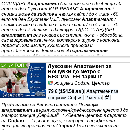
СТАНДАРТ
Апартамент
/ на снимките / до 4 лица 50
euro на ден Луксозен V.I.P. РЕЛАКС
Апартамент
/
снимки може да видите в нашия сайт / до 4 лица - 60
euro на ден Двустаен V.I.P. луксозен
Апартамент
/
снимки може да видите в нашия сайт / до 4 лица - 70
euro на ден Издаваме и фактура с ДДС. СТАНДАРТ
апартамент
разполага със спалня, кухня - обособена
със микровълнова печка, готварска фурна с котлони,
пералня, хладилник, кухненски прибори и
принадлежности. Климатик.
Апартаментите
разполагат с 43 инчов смарт телевизор и бърз
Интернет. Настаняване след 14 часа до 20 часа,
Луксозен Апартамент за
напускане до 12 часа
Нощувки до метро с
БЕЗПЛАТЕН паркинг
нощувки София, Център
79 €
(
154.50 лв.
)
Апартамент за
нощувки София
2 места
Предлагаме на Вашето внимание Премиум
апартамент
за краткосрочен/средносрочен престой до
метростанция „Сердика“ 📍 Идеален център в сърцето
на
София
… Търсите лукс, комфорт и перфектна
локация за престоя си в
София
? Този изключителен