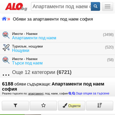
Togg
»
Обяви за апартаменти под наем софия
Имоти - Наеми
(3498)
Апартаменти под наем
Туризъм, нощувки
(520)
Нощувки
Имоти - Наеми
(58)
Търси под наем
Още 12 категории
(6721)
6188
Апартаменти под наем
обяви съдържащи:
софия
Още опции за търсене
Реално търсите по:
апартамент
, под, наем, софия
Оцвети