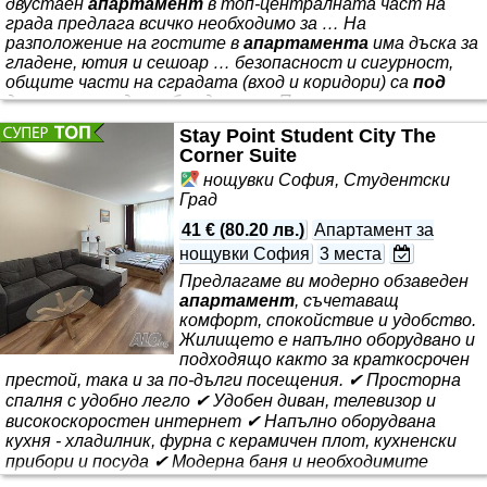
двустаен
апартамент
в топ-централната част на
града предлага всичко необходимо за … На
разположение на гостите в
апартамента
има дъска за
гладене, ютия и сешоар … безопасност и сигурност,
общите части на сградата (вход и коридори) са
под
денонощно видеонаблюдение … Правила за
настаняване в
Апартамента
: Уважаеми гости, за да
Stay Point Student City The
осигурим вашия максимален комфорт и безопасност …
Corner Suite
Този
апартамент
разполага с … .
нощувки София, Студентски
Град
41 €
(
80.20 лв.
)
Апартамент за
нощувки София
3 места
Предлагаме ви модерно обзаведен
апартамент
, съчетаващ
комфорт, спокойствие и удобство.
Жилището е напълно оборудвано и
подходящо както за краткосрочен
престой, така и за по-дълги посещения. ✔ Просторна
спалня с удобно легло ✔ Удобен диван, телевизор и
високоскоростен интернет ✔ Напълно оборудвана
кухня - хладилник, фурна с керамичен плот, кухненски
прибори и посуда ✔ Модерна баня и необходимите
удобства ✔ Климатик за идеален комфорт през всеки