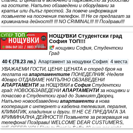
спални. В цената е включено и паркомясто за удобство
на гостите. Напълно обзаведени и оборудвани за
кратък или дълъг престой. За повече информация
позвънете на посочения телефон. !!! Не се предлагат за
криминална дейност!!! !!! NO CRIMINAL!!! !!! Поздрави!!!
НОЩУВКИ Студентски град
София ТОП!!!
нощувки София, Студентски
Град
40 €
(
78.23 лв.
)
Апартамент за нощувки София
4 места
УВАЖАЕМИ ГОСТИ, ЦЕНИ: ЦЕНАТА е според броя на
леглата на
апартаментите
ПОНЕДЕЛНИК -Неделя
40евро ОТДАВАМЕ НАПЪЛНО ОБЗАВЕДЕНИ
АПАРТАМЕНТИ
за НОЩУВКИ в
София
Студентски
град: НОВООБЗАВЕДЕНИ
АПАРТАМЕНТИ
за нощувки и
почасово в Студентски град до Зимният Дворец.
Напълно новообзаведени
апартаменти
в нова
кооперация с интернет и кабелна телевизия, пералня,
КЛИМАТИК, хладилник и други. !!! НЕ СЕ ПРЕДЛАГА ЗА
КРИМИНАЛНА ДЕЙНОСТ!!! Позвънете за резервация на
телефона! Поздрави! WELCOME DEAR CUSTUMERS,
WE OFFER YOU Flats to Rent in
Sofia
40 euro per night