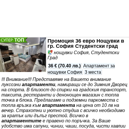
сезон ✔ Безплатен паркинг и лесен достъп до градски
транспорт
Апартаментът
се намира на прекрасна
локация - близо до магазини, заведения и важни
Промоция 36 евро Нощувки в
гр. София Студентски град
нощувки София, Студентски
Град
36 €
(
70.40 лв.
)
Апартамент за
нощувки София
3 места
!!! Внимание!!! Представяме на Вашето внимание
луксозни
апартаменти
, намиращи се до Зимния Дворец
на спорта. В близост до спирки на градския транспорт,
таксита, ресторанти и денонощен магазин с топла
точка в блока. Предлагаме и подземни паркоместа с
топла връзка към
апартамента
на цена от 10 лв на
вечер. Страхотни и уютно студиа с всичко необходимо
за кратък или дълъг престой. Всичко в
апартаментите
е правено по поръчка. За Ваше
удобство има сапуни, чинии, чаши, посуда, чисти хавлии