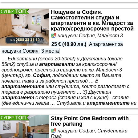
Нощувки в София.
Самостоятелни студиа и
апартаменти в кв. Младост за
кратко/средносрочен престой
нощувки София, Младост 3
25 €
(
48.90 лв.
)
Апартамент за
нощувки София
3 места
… Едностайни (около 20-30m2) и Двустайни (около
55m2) студиа и
апартаменти
за краткосрочен/
средносрочен престой в сърцето на кв. Младост-3
(център), гр.
София
, подходящи както за Вашата
почивка, така и за работен престой … В
апартаментите
или студиата, които разполагат с
тераса е разрешено пушенето … 3) Двустаен
апартамент
с тераса (спалня и хол с кухня) - спалня
(две единични легла … Студиата и
апартаментите
ни
са със съвременно обзавеждане, собствен вход в
сградата, … 3) Двустаен
апартамент
(55m2) - 35 евро/
Stay Point One Bedroom with
ден за 21-30 нощувки; 36 евро/ден за 11-20 … 1) Бизнес
free parking
парк
София
- на около 800-900м … Настаняване: между
(11:00 до 13:00ч) - 10 евро (при свободни стаи и
нощувки София, Студентски
апартаменти
след предварителна заявка от госта и
Град