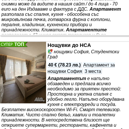
снимки може да видите в нашия сайт / до 4 лица - 70
euro на ден Издаваме и фактура с ДДС.
Апартамент
разполага със спалня, кухня - обособена със
микровълнова печка, готварска фурна с котлони,
пералня, хладилник, кухненски прибори и
принадлежности. Климатик.
Апартаментите
разполагат с 43 инчов смарт телевизор и бърз
интернет. Настаняване след 14 часа до 20 часа,
Нощувки до НСА
напускане до 12 часа.
нощувки София, Студентски
Град
40 €
(
78.23 лв.
)
Апартамент за
нощувки София
3 места
Апартаментът
е напълно
обзаведен и предлага всичко
необходимо за приятен престой:
Просторна и уютна спалня с
удобно легло. Напълно оборудвана
кухня с електроуреди и посуда.
Безплатен високоскоростен Wi-Fi. Смарт телевизор.
Климатик. Чисто спално бельо, хавлии и тоалетни
принадлежности. В непосредствена близост ще
откриете супермаркети, ресторанти, кафенета и