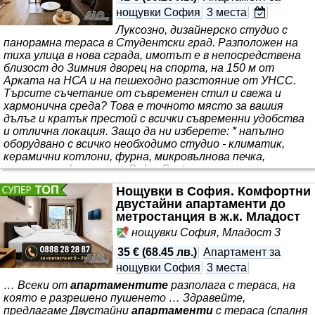
нощувки София
3 места
Луксозно, дизайнерско студио с
панорамна тераса в Студентски град. Разположен на
тиха улица в нова сграда, имотът е в непосредствена
близост до Зимния дворец на спорта, на 150 м от
Арката на НСА и на пешеходно разстояние от УНСС.
Търсите съчетание от съвременен стил и свежа и
хармонична среда? Това е точното място за вашия
дълъг и кратък престой с всички съвременни удобства
и отлична локация. Защо да ни изберете: * напълно
оборудвано с всичко необходимо студио - климатик,
керамични котлони, фурна, микровълнова печка,
пералня, кафе машина Dolce Gusto, термокана,
домакински съдове и прибори
Нощувки в София. Комфортни
двустайни апартаменти до
метростанция в ж.к. Младост
нощувки София, Младост 3
35 €
(
68.45 лв.
)
Апартамент за
нощувки София
3 места
… Всеки от
апартаментите
разполага с тераса, на
която е разрешено пушенето … Здравейте,
предлагаме Двустайни
апартаменти
с тераса (спалня