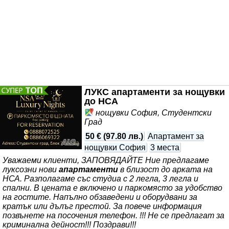
френски прозорци и удобно
ЛУКС апартаменти за нощувки
до НСА
нощувки София, Студентски
Град
50 €
(
97.80 лв.
)
Апартамент за
нощувки София
3 места
Уважаеми клиенти, ЗАПОВЯДАЙТЕ Ние предлагаме
луксозни нови
апартаменти
в близост до арката на
НСА. Разполагаме със студиа с 2 легла, 3 легла и
спални. В цената е включено и паркомясто за удобство
на гостите. Напълно обзаведени и оборудвани за
кратък или дълъг престой. За повече информация
позвънете на посочения телефон. !!! Не се предлагат за
криминална дейност!!! Поздрави!!!