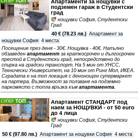
Апартаменти за нощувки с
подземен гараж в Студентски
град
нощувки София, Студентски
Град
40 €
(
78.23 лв.
)
Апартамент за
нощувки София
4 места
Посещение през деня - 30€. Нощувка - 40€. Напълно
обзаведен
апартамент
за краткосрочен и дългосрочен
престой в Студенстски град, непосредствено до
спирка на градски транспорт. На 5 мин от УНСС,
Технически Университет, на 10 мин от Ринг Мол, ИКЕА.
Сградата е на топ локация с денонощен супермаркет
на партера. Възможност за ползване на подземно
паркомясто с топла връзка към
апартамента
.
Апартамент СТАНДАРТ под
наем за НОЩУВКИ - от 50 euro
до 4 лица
нощувки София, Студентски
Град
50 €
(
97.80 лв.
)
Апартамент за нощувки София
4 места