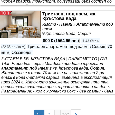
удобен градски транспорт, осигуряващ бърз достъп до
центъра на
София
и останалите части на града.
Независимо дали сте в
София
за спортно събитие,
Тристаен, под наем, жк.
обучение, работа или почивка, нашият
апартамент
ще
Кръстова вада
ви осигури спокойствие, комфорт
Имоти - Наеми » Апартаменти под
наем
Кръстова Вада, София
800 €
(
1564.66 лв.
)
11.43 €/кв.м
Тристаен апартамент под наем в София
70
(
22.35 лв./кв.м
)
кв.м
Обзаведен
3-СТАЕН В КВ. КРЪСТОВА ВАДА | ПАРКОМЯСТО | ГАЗ
Titan Properties - офис Младост предлага тристаен
апартамент под наем
в кв. Кръстова вада,
София
.
Жилището е с площ 70 кв.м и е разположено на 2-ри
етаж в нова 6-етажна сграда, въведена в експлоатация
през 2024 г. Източното изложение осигурява приятна
естествена светлина през първата половина на деня.
Разпределение: • хол с кухненски бокс • две спални • баня
с тоалетна • отделна тоалетна • тераса
Апартаментът
се предлага напълно обзаведен и е
готов за нанасяне. Отоплението е на газ, като за
допълнителен комфорт разполага с климатици
1
2
...
207