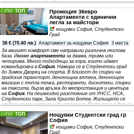
и чаршафи. Можем да Ви донесем ютия или сешоар, ако
имате нужда. Не се колебайте да ни позвъните. Ние ще
Промоция 36евро
се погрижим
Апартаменти с единични
легла за майстори
нощувки София, Студентски
Град
36 €
(
70.40 лв.
)
Апартамент за нощувки София
3 места
За вашият комфорт сме направили различна леглова
база. Имаме
апартаменти
за двама, трима или
четирима. Много подходящи за хора, които идват
командировка в
София
. Намира се в Студентски град
до Зимен Дворец на спорта. В близост до спирки на
градския транспорт, денонощна аптека, денонощен
магазин с топла точка, ресторанти, дискотеки, спирки
на таксита, бърза връзка до метростанция и центъра
на
София
. На пешеходно разстояние от УНСС, НСА,
Студентски парк, Зала Христо Ботев. Жилището се
отдава краткосрочно и дългосрочно. Разполага с фурна,
котлони, абсорбатор, хладилник, фризер, и пералня.
Нощувки Студентски град гр
Чинии, чаши
София
нощувки София, Студентски
Град