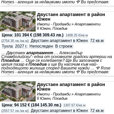
Homes - агенция за недвижими имоти 🌹 Ви представя:
📈 Имот с потенциал - идеален за живеене, отдаване
под наем или препродажба. 🏠 *** 📐Квадратура: 70 кв.м
💰 Цена: 91 496€ 📍Локация: - Разположен на бул. „ *** .
Двустаен апартамент в район
Комплексът включва зелени площи и детска площадка,
Южен
които създават приятна среда за почивка и семейно
Имоти - Продажби » Апартаменти
време. 🅿️ Паркирането е осигурено на 100% чрез
Южен, Пловдив
подземни и надземни паркоместа
Цена
:
101 394 €
(
198 309.43 лв.
)
1408.25 €/кв.м
Двустаен апартамент в Южен
72 кв.м
(
2754.30 лв./кв.м
)
Тухла
2027 г.
Непоследен
В строеж
… Двустаен
апартамент
… Александър
Стамболийски“- една от основните градски артерии на
Пловдив
… Още се колебаете? Ще Ви запознаем с
целия пазар в
Пловдив
и ще Ви насочим към най-
подходящото жилище според Вашите нужди … 🌹 Rose
Homes - агенция за недвижими имоти 🌹 Ви представя:
📈 Имот с потенциал - идеален за живеене, отдаване
под наем или препродажба. 🏠 *** 📐Квадратура: 72 кв.м
💰 Цена: 101 394€ 📍Локация: - Разположен на бул. „ *** .
Двустаен апартамент в район
Комплексът включва зелени площи и детска площадка,
Южен
които създават приятна среда за почивка и семейно
Имоти - Продажби » Апартаменти
време. 🅿️ Паркирането е осигурено на 100% чрез
Южен, Пловдив
подземни и надземни
Цена
:
94 152 €
(
184 145.30 лв.
)
1307.67 €/кв.м
Двустаен апартамент в Южен
72 кв.м
(
2557.57 лв./кв.м
)