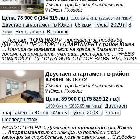
Имоти - Продажби » Апартаменти
Южен, Пловдив
Цена
:
78 900 €
(
154 315 лв.
)
1160.29 €/кв.м
(
2269.34 лв./кв.м
)
Двустаен апартамент в Южен
68 кв.м
Тухла
2029 г.
8
етаж
Непоследен
В строеж
… Агенция ”ГОЛД ИМОТИ” предлагат за продажба
ДВУСТАЕН ПРОСТОРЕН
АПАРТАМЕНТ
с
район Южен
… Намира се
южната
част на града, в близост до
големи супермаркети, училища, ресторанти … 📢 БЕЗ
КОМИСИОН - ЦЕНИ НА ИНВЕСТИТОР 📢 ОФЕРТА: 21249
🏡 *** . ▶️ Жилището се състои от: входно антре, голяма
дневна - 32 кв.м., спалня, баня с тоалетна и тераса,
както и прилежащо избено помещение. ☀️ Изложение:
Двустаен апартамент в район
ИЗТОК ✨ Етаж: 8/10, без възможност за застрояване в
Южен! №18772
непосредствена близост, което гарантира открита
Имоти - Продажби » Апартаменти
гледка. ⚠️ За проекта: Начален етап на строителство,
Южен, Пловдив
стартирало април 2026 година и срок на изпълнение 3
години
Цена
:
89 900 €
(
175 829.12 лв.
)
Двустаен
1450 €/кв.м
(
2835.95 лв./кв.м
)
апартамент в Южен
62 кв.м
Тухла
2008 г.
7 етаж
Последен етаж
🎯САМО ПРИ НАС! Двустаен
апартамент
в кв.
Южен
…
Апартаментът
се намира на последен етаж
гаранция за спокойствие, повече светлина … Свободно