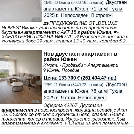
Двустаен
1549.30 €/кв.м
(
3030.16 лв./кв.м
)
апартамент в Южен
71 кв.м
Тухла
2025 г.
Непоследен
В строеж
🏡 ПРЕДЛОЖЕНИЕ ОТ „DELUXE
HOMES“ Имаме удоволствието да ви представим
двустаен
апартамент
с АКТ 15 в
район Южен
. 🔑
ХАРАКТЕРИСТИКИ НА ИМОТА: 📐 Разпределение: хол с
кухненски бокс 29 кв.м., спалня 13.40 кв.м., коридор 5.2
кв.м., баня 5 кв.м. и тераса 4 кв.м. ⛔️ Към имота има
прилежащо мазе 2.5 кв.м. ⛔️ Сградата очаква АКТ 16
Нов двустаен апартамент в
Декември месец. ✨ Доставяме резултатите, които сме
район Южен
обещали. Създаваме очаквания на клиентите си, които
можем да посрещнем. ✨ Инвестираме доверие, както в
Имоти - Продажби » Апартаменти
екипа си, така и в клиентите си. ✨ ”Deluxe Homes”
Южен, Пловдив
предлага: • Посредничество при покупка и продажба
Цена
:
133 700 €
(
261 494.47 лв.
)
Двустаен
1759.21 €/кв.м
(
3440.72 лв./кв.м
)
апартамент в Южен
76 кв.м
Тухла
2025 г.
9 етаж
Непоследен
Оферта 42267. Двустаен
апартамент
в новопостроена жилищна сграда с Акт
16. Състои се от хол с кухненски бокс, спалня, баня с
тоалетна, килер и тераса. Изложение югоизток. Към
апартамента
е включено и 3.3 кв.м избено помещение.
Продава се напълно завършен и обзаведен. Интериорът
е изпълнен в модерен и изчистен стил, с