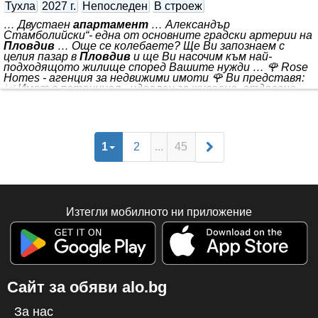
Тухла
2027 г.
Непоследен
В строеж
… Двустаен
апартамент
… Александър
Стамболийски“- една от основните градски артерии на
Пловдив
… Още се колебаете? Ще Ви запознаем с
целия пазар в
Пловдив
и ще Ви насочим към най-
подходящото жилище според Вашите нужди … 🌹 Rose
Homes - агенция за недвижими имоти 🌹 Ви представя:
📈 Имот с потенциал - идеален за живеене, отдаване
под наем или препродажба. 🏠 *** 📐Квадратура: 72 кв.м
💰 Цена: 94 152€ 📍Локация: - Разположен на бул. „ *** .
Комплексът включва зелени площи и детска площадка,
които създават приятна среда за почивка и семейно
време. 🅿️ Паркирането е осигурено на 100% чрез
1
2
...
45
подземни и надземни паркоместа
Изтегли мобилното ни приложение
Сайт за обяви alo.bg
За нас