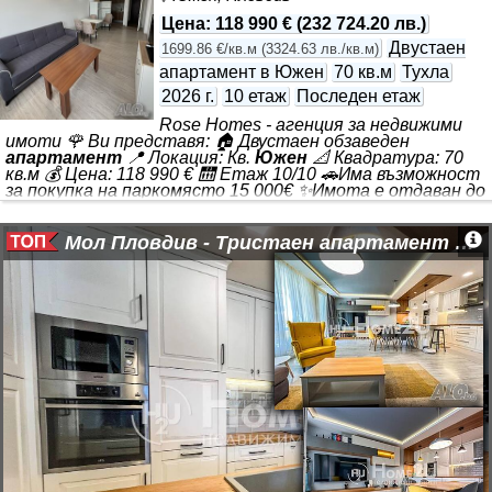
светли помещения и удобна локация с бърз достъп до
ключови точки в града. 🏡✨ Основни характеристики: •
Цена
:
118 990 €
(
232 724.20 лв.
)
*** 🏠 •
Двустаен
1699.86 €/кв.м
(
3324.63 лв./кв.м
)
апартамент в Южен
70 кв.м
Тухла
2026 г.
10 етаж
Последен етаж
Rose Homes - агенция за недвижими
имоти 🌹 Ви представя: 🏠 Двустаен обзаведен
апартамент
📍 Локация: Кв.
Южен
📐 Квадратура: 70
кв.м 💰 Цена: 118 990 € 🛗 Етаж 10/10 🚗Има възможност
за покупка на паркомясто 15 000€ ✨Имота е отдаван до
момента под наем на цена от 450€, което го прави
идеален за инвестиция 📲За повече информация и оглед
или на лично съобщение. 🔹 Знаете какво търсите? Ще
Мол Пловдив - Тристаен апартамент 142 кв.м. - Напълно обзаведен
Ви съдействаме да го намерите бързо и без излишно
губене на време. 🔹 Още се колебаете? Ще Ви
запознаем с целия пазар в
Пловдив
и ще Ви насочим към
най-подходящото жилище според Вашите нужди и
желания