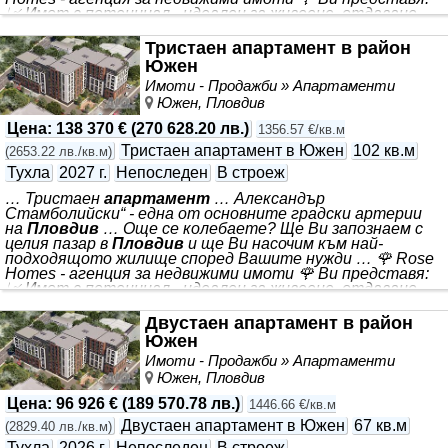
📈 Имот с потенциал - идеален за живеене, отдаване
под наем или препродажба. 🏠 *** 📐Квадратура: 180 кв.м
💰 Цена: 199 737€ 📍Локация: Разположен на бул. „ *** .
Тристаен апартамент в район
Комплексът включва зелени площи и детска площадка,
Южен
които създават приятна среда за почивка и семейно
Имоти - Продажби » Апартаменти
време. 🅿️ Паркирането е осигурено на 100% чрез
Южен, Пловдив
подземни и надземни
Цена
:
138 370 €
(
270 628.20 лв.
)
1356.57 €/кв.м
Тристаен апартамент в Южен
102 кв.м
(
2653.22 лв./кв.м
)
Тухла
2027 г.
Непоследен
В строеж
… Тристаен
апартамент
… Александър
Стамболийски“ - една от основните градски артерии
на
Пловдив
… Още се колебаете? Ще Ви запознаем с
целия пазар в
Пловдив
и ще Ви насочим към най-
подходящото жилище според Вашите нужди … 🌹 Rose
Homes - агенция за недвижими имоти 🌹 Ви представя:
📈 Имот с потенциал - идеален за живеене, отдаване
под наем или препродажба. 🏠 *** 📐Квадратура: 102 кв.м
💰 Цена: 138 370€ 📍Локация: Разположен на бул. „ *** .
Двустаен апартамент в район
Комплексът включва зелени площи и детска площадка,
Южен
които създават приятна среда за почивка и семейно
Имоти - Продажби » Апартаменти
време. 🅿️ Паркирането е осигурено на 100% чрез
Южен, Пловдив
подземни и надземни
Цена
:
96 926 €
(
189 570.78 лв.
)
1446.66 €/кв.м
Двустаен апартамент в Южен
67 кв.м
(
2829.40 лв./кв.м
)
Тухла
2026 г.
Непоследен
В строеж