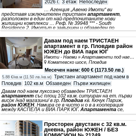
2026 г.
3 етаж
Непоследен
… Агенция „Авеню Имоти“ ви
представя изключителен тристаен
апартамент
,
разположен в един от най-предпочитаните нови
жилищни комплекси … Реф. № 39948 *** - South
Residence 2. Имотът е завършен и обзаведен по
индивидуален дизайнерски проект с внимание към всеки
детайл, съчетавайки модерен стил, функционалност и
Давам под наем ТРИСТАЕН
висок клас материали. Жилището разполага с
апартамент в гр. Пловдив район
просторна дневна с кухня и трапезария, две
самостоятелни спални, баня с тоалетна,
ЮЖЕН до ВИА парк ЮГ
допълнително сервизно помещение и тераса.
Имоти - Наеми » Апартаменти под наем
Интериорът е изпълнен с висококачествени настилки,
Коматевско шосе, Пловдив
дизайнерско осветление, мебели по поръчка и напълно
оборудвана кухня с вградени
Месечен наем
:
600 €
(
1173.50 лв.
)
Тристаен апартамент под наем в
5.88 €/кв.м
(
11.50 лв./кв.м
)
Пловдив
102 кв.м
Обзаведен
Първи жилищен
Давам под наем луксозно обзаведен ТРИСТАЕН
апартамент
със площ 102 кв.м. ситуиран на ет. първи
висок /над магазини/ в гр.
Пловдив
кв. Кючук Париж,
район ЮЖЕН
. Нвмира се в чисто н о в а кооперация
между КАСПЕЛА и ВИА ПАРК ЮГ.
Апартамента
се,
състои се от д в е спални, дневна с трапезария и
кухненски бокс, с един санитарен възел, две тераси.
Всяка стая е със климатик. Наем: 600 евро
Просторен двустаен с 32 кв.м.
дневна, район ЮЖЕН / БЕЗ
КОМИСИОН № 21249