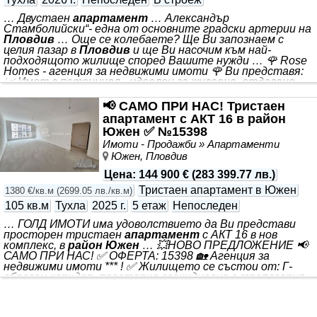
… Двустаен
апартамент
… Александър
Стамболийски“- една от основните градски артерии на
Пловдив
… Още се колебаете? Ще Ви запознаем с
целия пазар в
Пловдив
и ще Ви насочим към най-
подходящото жилище според Вашите нужди … 🌹 Rose
Homes - агенция за недвижими имоти 🌹 Ви представя:
📈 Имот с потенциал - идеален за живеене, отдаване
под наем или препродажба. 🏠 *** 📐Квадратура:67 кв.м
💰 Цена: 96 926€ 📍Локация: - Разположен на бул. „ *** .
📢 САМО ПРИ НАС! Тристаен
Комплексът включва зелени площи и детска площадка,
апартамент с АКТ 16 в район
които създават приятна среда за почивка и семейно
Южен ✅ №15398
време. 🅿️ Паркирането е осигурено на 100% чрез
Имоти - Продажби » Апартаменти
подземни и надземни паркоместа
Южен, Пловдив
Цена
:
144 900 €
(
283 399.77 лв.
)
Тристаен апартамент в Южен
1380 €/кв.м
(
2699.05 лв./кв.м
)
105 кв.м
Тухла
2025 г.
5 етаж
Непоследен
… ГОЛД ИМОТИ има удоволствието да Ви представи
просторен тристаен
апартамент
с АКТ 16 в нов
комплекс, в
район Южен
… 💥НОВО ПРЕДЛОЖЕНИЕ 📢
САМО ПРИ НАС! ✅ ОФЕРТА: 15398 🏡 Агенция за
недвижими имоти *** ! ✅ Жилището се състои от: Г-
образен коридор, просторна всекидневна с трапезария
и кухненски бокс/29 кв.м/, две спални всяка по 14 кв.м, две
бани с тоалетна, тераса и прилежащо избено
помещение. ☀️ Изложение: Изток - Запад 📌Среден етаж