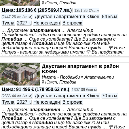
Южен, Пловдив
на 100% чрез подземни
Цена
:
105 106 €
(
205 569.47 лв.
)
1251.26 €/кв.м
Двустаен апартамент в Южен
84 кв.м
(
2447.26 лв./кв.м
)
Тухла
2027 г.
Непоследен
В строеж
… Двустаен
апартамент
… Александър
Стамболийски“- една от основните градски артерии на
Пловдив
… Още се колебаете? Ще Ви запознаем с
целия пазар в
Пловдив
и ще Ви насочим към най-
подходящото жилище според Вашите нужди … 🌹 Rose
Homes - агенция за недвижими имоти 🌹 Ви представя:
📈 Имот с потенциал - идеален за живеене, отдаване
под наем или препродажба. 🏠 *** 📐Квадратура: 84 кв.м
💰 Цена: 105 106€ 📍Локация: - Разположен на бул. „ *** .
Двустаен апартамент в район
Комплексът включва зелени площи и детска площадка,
Южен
които създават приятна среда за почивка и семейно
Имоти - Продажби » Апартаменти
време. 🅿️ Паркирането е осигурено на 100% чрез
Южен, Пловдив
подземни и надземни
Цена
:
91 496 €
(
178 950.62 лв.
)
1307.09 €/кв.м
Двустаен апартамент в Южен
70 кв.м
(
2556.44 лв./кв.м
)
Тухла
2027 г.
Непоследен
В строеж
… Двустаен
апартамент
… Александър
Стамболийски“- една от основните градски артерии на
Пловдив
… Още се колебаете? Ще Ви запознаем с
целия пазар в
Пловдив
и ще Ви насочим към най-
подходящото жилище според Вашите нужди … 🌹 Rose