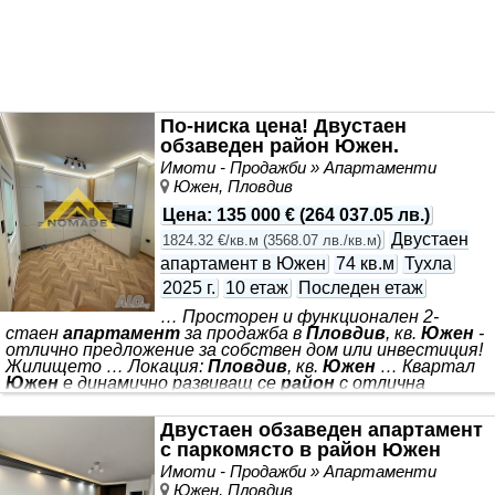
По-ниска цена! Двустаен
обзаведен район Южен.
Имоти - Продажби » Апартаменти
Южен, Пловдив
Цена
:
135 000 €
(
264 037.05 лв.
)
Двустаен
1824.32 €/кв.м
(
3568.07 лв./кв.м
)
апартамент в Южен
74 кв.м
Тухла
2025 г.
10 етаж
Последен етаж
… Просторен и функционален 2-
стаен
апартамент
за продажба в
Пловдив
, кв.
Южен
-
отлично предложение за собствен дом или инвестиция!
Жилището … Локация:
Пловдив
, кв.
Южен
… Квартал
Южен
е динамично развиващ се
район
с отлична
инфраструктура, удобен градски транспорт и
разнообразни … Тип имот: 2-стаен
апартамент
…
Двустаен обзаведен апартамент
Агенция Номад Ви представя” *** е част от модерна
с паркомясто в район Южен
сграда ново строителство, предлагаща комфорт,
практично разпределение и спокойна среда за живеене.
Имоти - Продажби » Апартаменти
Имотът се отличава с оптимална площ от 74 кв.м,
Южен, Пловдив