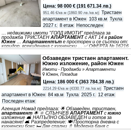
издава по БДС - готово да го завършите по свой вкус
Цена
:
98 000 €
(
191 671.34 лв.
)
Тристаен
951.46 €/кв.м
(
1860.90 лв./кв.м
)
апартамент в Южен
103 кв.м
Тухла
2027 г.
8 етаж
Непоследен
… недвижими имоти ’’ГОЛД ИМОТИ’’ предлага за
продажба ТРИСТАЕН
АПАРТАМЕНТ
с АКТ 14 в
район
Южен
…
Апартаментът
е просторен и се състои от:
коридор, всекиденвна с кухненски … ✅ ОФЕРТА № 16216
✅ БЕЗ КОМИСИОН 🏡 Агенция за *** . ➡️ *** бокс, две
спални, баня с тоалетна, отделна тоалетна, тераса и
Обзаведен тристаен апартамент.
избено пмомещение. ☀️ Изложение - изток-запад 🚗
Южно изложение, район Южен
Свободни за за купуване паркоместа. 🧱 Намира се
комплекс в напреднал етап на АКТ 14. Изпълнява се от
Имоти - Продажби » Апартаменти
един от най-големите инвеститори в града с богат
Южен, Пловдив
опит и много завършени обекти. 📍 В близост до всичко
необходимо - търговски обекти, аптека, салони, спирка
Цена
:
186 000 €
(
363 784.38 лв.
)
на градския
Тристаен
2214.29 €/кв.м
(
4330.77 лв./кв.м
)
апартамент в Южен
84 кв.м
Тухла
2025 г.
12 етаж
Последен етаж
Агенция Номад предлага: 🌟 Обзаведен, тристаен,
апартамент
🌟 🔆 СЛЪНЧЕВ
АПАРТАМЕНТ
с
южно
изложение 🛋️ НАПЪЛНО ОБЗАВЕДЕН и готов за
нанасяне! 🛋️ Разпределение: 🍽️ Просторна дневна с
кухненски бокс 🛏️ Две спални 🚿 Модерна баня с
тоалетна 🧺 Практично перално помещение 🌴 Тераса