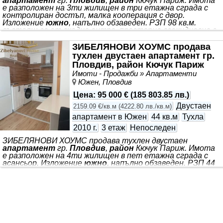
апартамент
гр.
Пловдив
,
район
Кючук Париж. Имота
е разположен на 3ти жилищен в три етажна сграда с
контролиран достъп, малка кооперация с двор.
Изложение
южно
, напълно обзаведен. РЗП 98 кв.м.
състоящ се от входно антре, просторна всекидневна с
кухненска част, спалня, балкон, комбинирано сервизно
помещение и избено помещение. Цена - 135000 евро.
ЗИБЕЛЯНОВИ ХОУМС продава
Реф. номер 984780 За огледи и повече информация се
тухлен двустаен апартамент гр.
свържете с нас на посоченият телефонен номер в
Пловдив, район Кючук Париж
обявата, моля посочете референтният номер от
Имоти - Продажби » Апартаменти
обявата.
Южен, Пловдив
Цена
:
95 000 €
(
185 803.85 лв.
)
Двустаен
2159.09 €/кв.м
(
4222.80 лв./кв.м
)
апартамент в Южен
44 кв.м
Тухла
2010 г.
3 етаж
Непоследен
ЗИБЕЛЯНОВИ ХОУМС продава тухлен двустаен
апартамент
гр.
Пловдив
,
район
Кючук Париж. Имота
е разположен на 4ти жилищен в пет етажна сграда с
асансьор. Изложение
южно
, напълно обзаведен. РЗП 44
кв.м. състоящ се от входно антре, просторна
всекидневна с кухненска част, спалня, балкон,
комбинирано сервизно помещение и избено помещение.
Цена - 95000 евро. Реф. номер 984781 За огледи и повече
информация се свържете с нас на посоченият
телефонен номер в обявата, моля посочете
референтният номер от обявата.