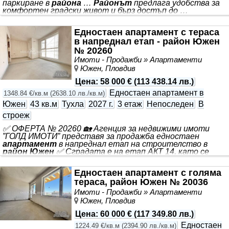
паркиране в
района
…
Районът
предлага удобства за
комфортен градски живот и бърз достъп до …
Предлагаме Ви преустроен в двустаен
апартамент
разположен в тухлена сграда с асансьор … ✔️ ОФЕРТА:
Едностаен апартамент с тераса
18772 ✔️ *** . ⏩Разпределение: Входно антре, дневна с
в напреднал етап - район Южен
кухненски бокс, спалня, баня с тоалетна, тераса, която
е частично усвоена. ✔ Жилището се продава в
№ 20260
състоянието от снимките и е готово за нанасяне или
Имоти - Продажби » Апартаменти
отдаване под наем. ✔ Има прилежащо избено
Южен, Пловдив
помещение. ☀️ Изложение
Цена
:
58 000 €
(
113 438.14 лв.
)
Едностаен апартамент в
1348.84 €/кв.м
(
2638.10 лв./кв.м
)
Южен
43 кв.м
Тухла
2027 г.
3 етаж
Непоследен
В
строеж
✅ ОФЕРТА № 20260 🏡 Агенция за недвижими имоти
”ГОЛД ИМОТИ” представя за продажба едностаен
апартамент
в напреднал етап на строителство в
район Южен
✅ Сградата е на етап АКТ 14, като се
очаква окончателно да се завръши в началото на 2027
година. ✅ Жилището се състои от: входно антре, баня
Едностаен апартамент с голяма
с тоалетна, стая с кухненски бокс и тераса. 📌 Намира
тераса, район Южен № 20036
се в близост до разнообразни търговски обекти,
аптека, зоо магазин, спирка на градския транспорт. ➡️
Имоти - Продажби » Апартаменти
’ГОЛД ИМОТИ’ Ви предлага да се възползвате от
Южен, Пловдив
професионално кредитно посредничество чрез Credit
Center при ипотека, потребителски кредит и
Цена
:
60 000 €
(
117 349.80 лв.
)
рефинансиране
Едностаен
1224.49 €/кв.м
(
2394.90 лв./кв.м
)