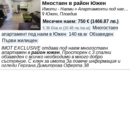
Мностаен в район Южен
Имоти - Наеми » Апартаменти под наем
Южен, Пловдив
Месечен наем
:
750 €
(
1466.87 лв.
)
Многостаен
5.36 €/кв.м
(
10.48 лв./кв.м
)
апартамент под наем в Южен
140 кв.м
Обзаведен
Първи жилищен
IMOT EXCLUSIVE отдава под наем многостаен
апартамен в
район южен
. Просторен с 3 спални
обзаведен с всичко необходимо в много добро
състояние. С ключ за имота За повече информация и
огледи Гергана Димитрова Оферта 38