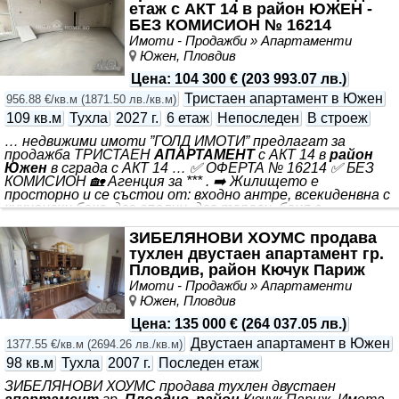
етаж с АКТ 14 в район ЮЖЕН -
възможност за закупуване на подземно паркомясто на
цена от 15000 евро. 🛠️ Очаква се окончателното
БЕЗ КОМИСИОН № 16214
завършване да бъде през есента на тази година. 📌
Имоти - Продажби » Апартаменти
Локация - намира се в близост до Еврохоспитал.
Южен, Пловдив
➡️’ГОЛД ИМОТИ
Цена
:
104 300 €
(
203 993.07 лв.
)
Тристаен апартамент в Южен
956.88 €/кв.м
(
1871.50 лв./кв.м
)
109 кв.м
Тухла
2027 г.
6 етаж
Непоследен
В строеж
… недвижими имоти ”ГОЛД ИМОТИ” предлагат за
продажба ТРИСТАЕН
АПАРТАМЕНТ
с АКТ 14 в
район
Южен
в сграда с АКТ 14 … ✅ ОФЕРТА № 16214 ✅ БЕЗ
КОМИСИОН 🏡 Агенция за *** . ➡️ Жилището е
просторно и се състои от: входно антре, всекиденвна с
кухненски бокс, две спални, две тераси, баня с
тоалетна и отделна тоалетна. Има и прилежащо
избено помещение. ➡️ Среден етаж - 6/11 🚗
ЗИБЕЛЯНОВИ ХОУМС продава
Възможност за закупуване на паркомясто. 🧱 Намира се
тухлен двустаен апартамент гр.
комплекс в напреднал етап на АКТ 14. Изпълнява се от
Пловдив, район Кючук Париж
един от най-големите инвеститори в града с богат
Имоти - Продажби » Апартаменти
опит и много завършени обекти. 📍 В близост до всичко
Южен, Пловдив
необходимо - търговски обекти
Цена
:
135 000 €
(
264 037.05 лв.
)
Двустаен апартамент в Южен
1377.55 €/кв.м
(
2694.26 лв./кв.м
)
98 кв.м
Тухла
2007 г.
Последен етаж
ЗИБЕЛЯНОВИ ХОУМС продава тухлен двустаен