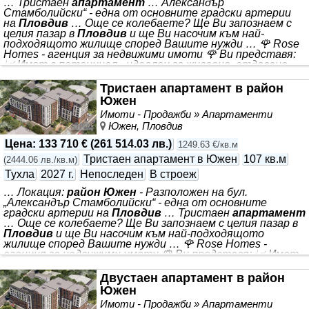
… Тристаен
апартамент
… Александър
Стамболийски“ - една от основните градски артерии
на
Пловдив
… Още се колебаете? Ще Ви запознаем с
целия пазар в
Пловдив
и ще Ви насочим към най-
подходящото жилище според Вашите нужди … 🌹 Rose
Homes - агенция за недвижими имоти 🌹 Ви представя:
📈 Имот с потенциал - идеален за живеене, отдаване
под наем или препродажба. 🏠 *** 📐Квадратура: 104 кв.м
💰 Цена: 129 718€ 📍Локация: Разположен на бул. „ *** .
Тристаен апартамент в район
Комплексът включва зелени площи и детска площадка,
Южен
които създават приятна среда за почивка и семейно
Имоти - Продажби » Апартаменти
време. 🅿️ Паркирането е осигурено на 100% чрез
Южен, Пловдив
подземни и надземни
Цена
:
133 710 €
(
261 514.03 лв.
)
1249.63 €/кв.м
Тристаен апартамент в Южен
107 кв.м
(
2444.06 лв./кв.м
)
Тухла
2027 г.
Непоследен
В строеж
… Локация:
район Южен
- Разположен на бул.
„Александър Стамболийски“ - една от основните
градски артерии на
Пловдив
… Тристаен
апартамент
… Още се колебаете? Ще Ви запознаем с целия пазар в
Пловдив
и ще Ви насочим към най-подходящото
жилище според Вашите нужди … 🌹 Rose Homes -
агенция за недвижими имоти 🌹 Ви представя: 📈 Имот
с потенциал - идеален за живеене, отдаване под наем
или препродажба. 🏠 *** 📐Квадратура: 107 кв.м 💰 Цена:
Двустаен апартамент в район
133 710€ 📍 *** . Комплексът включва зелени площи и
Южен
детска площадка, които създават приятна среда за
Имоти - Продажби » Апартаменти
почивка и семейно време. 🅿️ Паркирането е осигурено