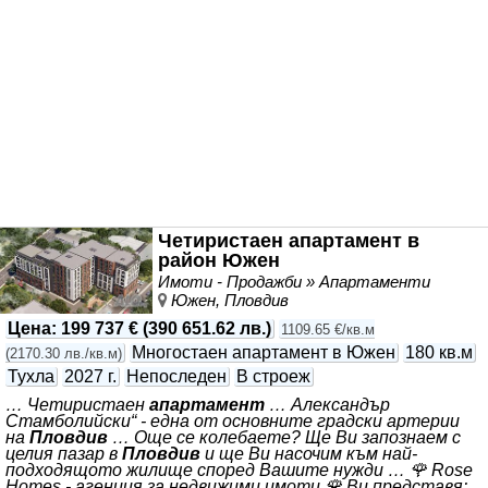
Четиристаен апартамент в
район Южен
Имоти - Продажби » Апартаменти
Южен, Пловдив
Цена
:
199 737 €
(
390 651.62 лв.
)
1109.65 €/кв.м
Многостаен апартамент в Южен
180 кв.м
(
2170.30 лв./кв.м
)
Тухла
2027 г.
Непоследен
В строеж
… Четиристаен
апартамент
… Александър
Стамболийски“ - една от основните градски артерии
на
Пловдив
… Още се колебаете? Ще Ви запознаем с
целия пазар в
Пловдив
и ще Ви насочим към най-
подходящото жилище според Вашите нужди … 🌹 Rose
Homes - агенция за недвижими имоти 🌹 Ви представя: