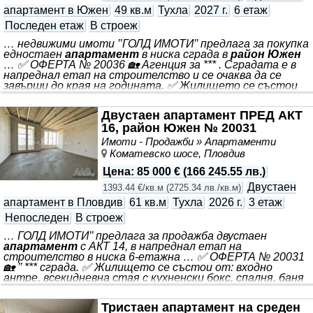
апартамент в Южен
49 кв.м
Тухла
2027 г.
6 етаж
Последен етаж
В строеж
… недвижими имоти ’’ГОЛД ИМОТИ’’ предлага за покупка
едностаен
апартамент
в ниска сграда в
район Южен
… ✅ ОФЕРТА № 20036 🏡 Агенция за *** . Сградата е в
напреднал етап на строителство и се очаква да се
завърши до края на годината. ✅ Жилището се състои
от: входно антре с място за вграден гардероб, стая с
кухненски бокс, голяма открита тераса. ✅ 6/6 етаж,
Двустаен апартамент ПРЕД АКТ
което осгурява много светлина и открита гледка. 📌
16, район Южен № 20031
Локация - намира се на комуникативно място. В
близост до търговски обекти, ресторанти, офис на
Имоти - Продажби » Апартаменти
Еконт и много други. ➡️’ГОЛД ИМОТИ’ Ви предлага да се
Коматевско шосе, Пловдив
възползвате от професионално кредитно
посредничество
Цена
:
85 000 €
(
166 245.55 лв.
)
Двустаен
1393.44 €/кв.м
(
2725.34 лв./кв.м
)
апартамент в Пловдив
61 кв.м
Тухла
2026 г.
3 етаж
Непоследен
В строеж
… ГОЛД ИМОТИ’’ предлага за продажба двустаен
апартамент
с АКТ 14, в напреднал етап на
строителство в ниска 6-етажна … ✅ ОФЕРТА № 20031
🏡 ’’ *** сграда. ✅ Жилището се състои от: входно
антре, всекидневна стая с кухненски бокс, спалня, баня
с тоалетна и тераса. ✅ Среден етаж - 3/6 🌳 Сградата
ще граничи с един от най-големите бъдещи паркове в
Тристаен апартамент на среден
града, за който вече има входиран проект. 🚗 Има