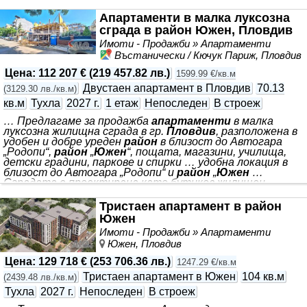
за релакс В цената включено подземно паркомясто за 2
Апартаменти в малка луксозна
автомобила. ⭐Услугите, които предлагаме: -
сграда в район Южен, Пловдив
Съдействие с кредитен консултант относно
финансирането Ви. - Договаряне на възможно най-
Имоти - Продажби » Апартаменти
изгодни условия за Вас. - Оформление на цялата
Въстанически / Кючук Париж, Пловдив
документация по сделката. - Агенцията работи с
утвърден юрист в бранша
Цена
:
112 207 €
(
219 457.82 лв.
)
1599.99 €/кв.м
Двустаен апартамент в Пловдив
70.13
(
3129.30 лв./кв.м
)
кв.м
Тухла
2027 г.
1 етаж
Непоследен
В строеж
… Предлагаме за продажба
апартаменти
в малка
луксозна жилищна сграда в гр.
Пловдив
, разположена в
удобен и добре уреден
район
в близост до Автогара
„Родопи“,
район
„
Южен
“, пощата, магазини, училища,
детски градини, паркове и спирки … удобна локация в
близост до Автогара „Родопи“ и
район
„
Южен
…
Сградата е проектирана като бутиков жилищен
проект със само по два
апартамента
на етаж, което
осигурява повече спокойствие, уединение и комфорт …
Тристаен апартамент в район
Апартаментите
се издават на шпакловка и замазка, с
Южен
входни блиндирани врати … на плащане е гъвкава и
Имоти - Продажби » Апартаменти
подлежи на коментар според конкретния
апартамент
Южен, Пловдив
и договореностите с купувача …
Цена
:
129 718 €
(
253 706.36 лв.
)
1247.29 €/кв.м
Тристаен апартамент в Южен
104 кв.м
(
2439.48 лв./кв.м
)
Тухла
2027 г.
Непоследен
В строеж