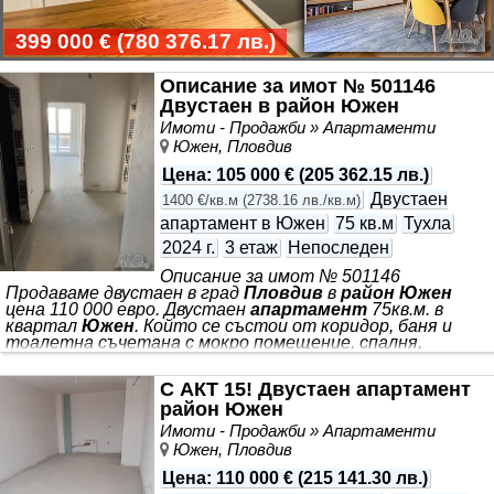
399 000 €
(
780 376.17 лв.
)
Описание за имот № 501146
Двустаен в район Южен
Имоти - Продажби » Апартаменти
Южен, Пловдив
Цена
:
105 000 €
(
205 362.15 лв.
)
Двустаен
1400 €/кв.м
(
2738.16 лв./кв.м
)
апартамент в Южен
75 кв.м
Тухла
2024 г.
3 етаж
Непоследен
Описание за имот № 501146
Продаваме двустаен в град
Пловдив
в
район Южен
цена 110 000 евро. Двустаен
апартамент
75кв.м. в
квартал
Южен
. Който се състои от коридор, баня и
тоалетна съчетана с мокро помещение, спалня,
просторен хол с кухня, тераса и прилежаща изба. *виж
контакти*
С АКТ 15! Двустаен апартамент
район Южен
Имоти - Продажби » Апартаменти
Южен, Пловдив
Цена
:
110 000 €
(
215 141.30 лв.
)