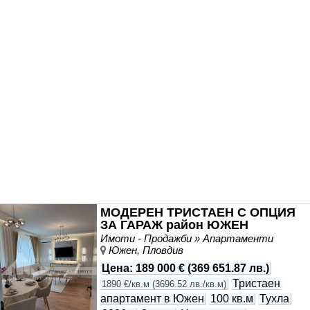
висококачествени материали, функционални мебели и
внимание към всеки детайл. Жилището е готово за
незабавно нанасяне, без необходимост от
допълнителни инвестиции.
МОДЕРЕН ТРИСТАЕН С ОПЦИЯ
ЗА ГАРАЖ район ЮЖЕН
Имоти - Продажби » Апартаменти
Южен, Пловдив
Цена
:
189 000 €
(
369 651.87 лв.
)
Тристаен
1890 €/кв.м
(
3696.52 лв./кв.м
)
апартамент в Южен
100 кв.м
Тухла