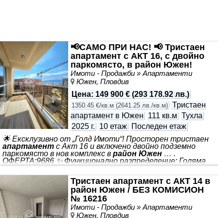
📌 Жилището се продава по БДС: стени - шпакловка,
под - замазка, ел. инсталация до ключ и контакт, ВиК на
тапа, ПВЦ дограма, външна блиндирана врата. 📌
Строителството
📢САМО ПРИ НАС! 📢 Тристаен
апартамент с АКТ 16, с двойно
паркомясто, в район Южен!
№9686
Имоти - Продажби » Апартаменти
Южен, Пловдив
Цена
:
149 900 €
(
293 178.92 лв.
)
Тристаен
1350.45 €/кв.м
(
2641.25 лв./кв.м
)
апартамент в Южен
111 кв.м
Тухла
2025 г.
10 етаж
Последен етаж
🌟 Ексклузивно от „Голд Имоти“! Просторен тристаен
апартамент
с Акт 16 и включено двойно подземно
паркомясто в нов комплекс в
район Южен
… .
ОФЕРТА:9686 ✨ Функционално разпределение: Голяма
дневна с кухненски бокс и трапезария, две спални,
тераса с излаз от двете стаи, баня с тоалетна,
Тристаен апартамент с АКТ 14 в
отделна тоалетна, коридор и избено помещение. ☀️
район Южен / БЕЗ КОМИСИОН
Изложение: Юг-Изток. 📐 Площ: 111 кв.м. 🔥 Защо
последен етаж е най-добрият избор? ✔️ Спокойствие -
№ 16216
няма съседи отгоре; ✔️ Повече светлина и открита
Имоти - Продажби » Апартаменти
гледка; ✔️ По-чист въздух и тишина. Жилището се
Южен, Пловдив