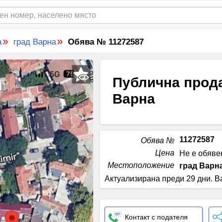
»
»
а
град Варна
Обява № 11272587
Публична прода
Варна
11272587
Обява №
Цена
Не е обяве
Местоположение
град Варн
Актуализирана преди 29 дни
.
В
Контакт с подателя