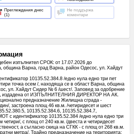
Преглеждания днес
Не поддържа
(1)
коментари
рмация
дебен изпълнител СРОК: от 17.07.2026 до
, община Варна, град Варна, район Одесос, ул. Хайдут
нтификатор 10135.52.384.8 /едно нула едно три пет
етири точка осем /, находяща се в област Варна, община
ос, ул. Хайдут Сидер № 6 /шест/. Заповед за одобрение
6 г., издадена от ИЗПЪЛНИТЕЛНИЯ ДИРЕКТОР НА АК.
нкционално предназначение Жилищна сграда -
дин/, застроена площ 46 кв.м. /четиридесет и шест
5.52.380.5, 10135.52.384.6, 10135.52.384.7,
с идентификатор 10135.52.384 /едно нула едно три
м четири/, с площ от 240 кв.м. /двеста и четиридесет
ственост, а съгласно скица на СГКК - с площ от 268 кв.м.
дратни метра/. Трайно предназначение на територията: