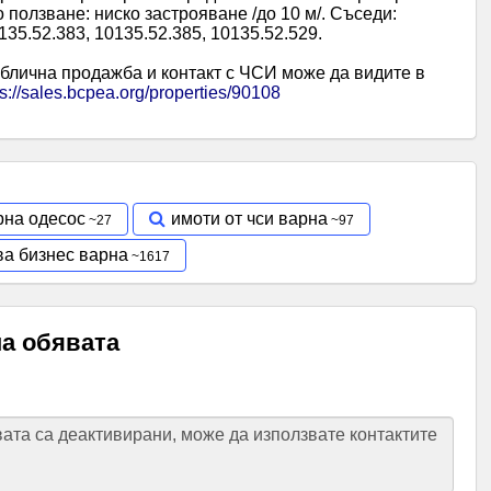
 ползване: ниско застрояване /до 10 м/. Съседи:
135.52.383, 10135.52.385, 10135.52.529.
блична продажба и контакт с ЧСИ може да видите в
ps://sales.bcpea.org/properties/90108
рна одесос
имоти от чси варна
ва бизнес варна
на обявата
та са деактивирани, може да използвате контактите