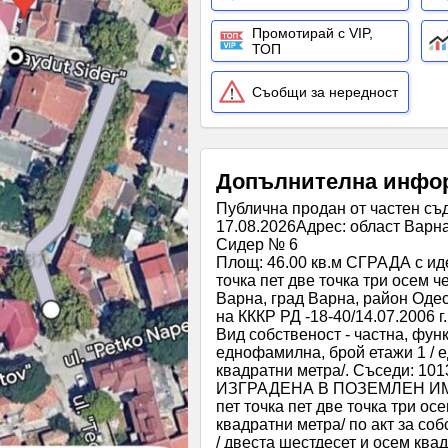
Промотирай с VIP,
ТОП
Съобщи за нередност
Допълнителна инфо
Публична продан от частен съ
17.08.2026Адрес: област Варна
Сидер № 6
Площ: 46.00 кв.м СГРАДА с иде
точка пет две точка три осем ч
Варна, град Варна, район Одес
на КККР РД -18-40/14.07.200
Вид собственост - частна, фу
еднофамилна, брой етажи 1 / е
квадратни метра/. Съседи: 1013
ИЗГРАДЕНА В ПОЗЕМЛЕН ИМОТ 
пет точка пет две точка три осе
квадратни метра/ по акт за соб
/ двеста шестдесет и осем ква