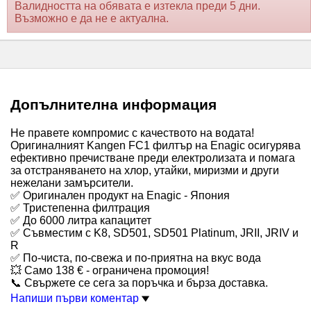
Валидността на обявата е изтекла преди 5 дни.
Възможно е да не е актуална.
Допълнителна информация
Не правете компромис с качеството на водата!
Оригиналният Kangen FC1 филтър на Enagic осигурява
ефективно пречистване преди електролизата и помага
за отстраняването на хлор, утайки, миризми и други
нежелани замърсители.
✅ Оригинален продукт на Enagic - Япония
✅ Тристепенна филтрация
✅ До 6000 литра капацитет
✅ Съвместим с K8, SD501, SD501 Platinum, JRII, JRIV и
R
✅ По-чиста, по-свежа и по-приятна на вкус вода
💥 Само 138 € - ограничена промоция!
📞 Свържете се сега за поръчка и бърза доставка.
Напиши първи коментар