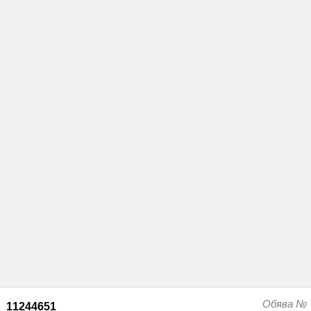
Обява №
11244651