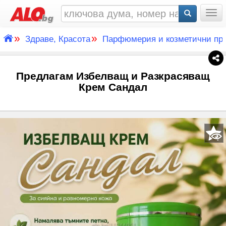
Togg
»
»
Здраве, Красота
Парфюмерия и козметични пр
Предлагам Избелващ и Разкрасяващ
Крем Сандал