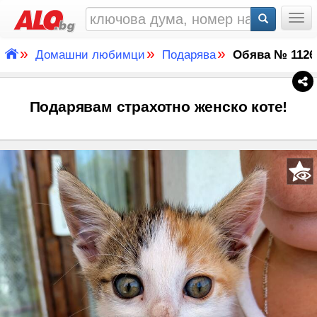
Togg
»
»
»
Домашни любимци
Подарява
Обява № 1126
Подарявам страхотно женско коте!