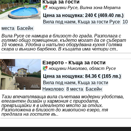
Къща за гости
нощувки Русе, Вилна зона Мерата
Цена за нощувка
:
240 €
(
469.40 лв.
)
Вила под наем, Къща за гости Русе
10
места
Басейн
Вила Русе се намира в близост до града. Разполага с
голямо общо помещение, където могат да се съберат
16 човека. Удобна и напълно оборудвана кухня Голяма
скара и външно барбекю. В къщата има четири ст..
Езерото - Къща за гости
нощувки Николово, област Русе
Цена за нощувка
:
84.36 €
(
165 лв.
)
Вила под наем, Къща за гости
Николово
8 места
Басейн
Тази впечатляваща вила съчетава модерни удобства,
елегантен дизайн и хармония с природата,
превръщайки я в идеалното място за отдих.
Разположена в близост до живописно езеро, тя
предлага на гостите въ..