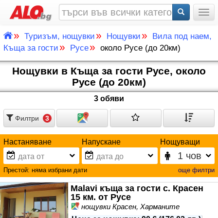
Togg
»
»
»
Туризъм, нощувки
Нощувки
Вила под наем,
»
»
Къща за гости
Русе
около Русе (до 20км)
Нощувки в Къща за гости Русе, около
Русе (до 20км)
3 обяви
Филтри
3
Настаняване
Напускане
Нощуващи
Престой:
няма избрани дати
още филтри
Malavi къща за гости с. Красен
15 км. от Русе
нощувки Красен, Харманите