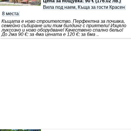
Цена за нощувка
:
90 €
(
176.02 лв.
)
Вила под наем, Къща за гости Красен
8 места
Къщата е ново строителство. Перфектна за почивка,
семейно събиране или тим билдинг с приятели! Изцяло
луксозно и ново оборудване! Качествено спално бельо!
До 2ма 90 €; за 4ма цената е 120 €; за 6ма ..