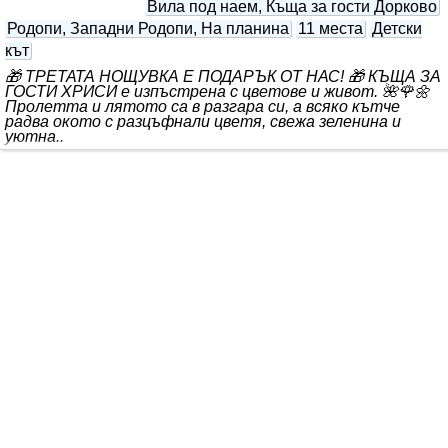
Вила под наем, Къща за гости Дорково
Родопи, Западни Родопи, На планина
11 места
Детски
кът
🎁 ТРЕТАТА НОЩУВКА Е ПОДАРЪК ОТ НАС! 🎁 КЪЩА ЗА
ГОСТИ ХРИСИ е изпъстрена с цветове и живот. 🌺🌹🌼
Пролетта и лятото са в разгара си, а всяко кътче
радва окото с разцъфнали цветя, свежа зеленина и
уютна..