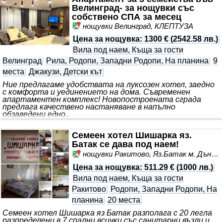
Велинград- за нощувки със
собствено СПА за месец
нощувки Велинград, КЛЕПТУЗА
Цена за нощувка
:
1300 €
(
2542.58 лв.
)
Вила под наем, Къща за гости
Велинград
Рила, Родопи, Западни Родопи, На планина
9
места
Джакузи, Детски кът
Ние предлагаме удобствата на луксозен хотел, заедно
с комфорта и уединението на дома. Съвременен
апартаментен комплекс! Новопостроената сграда
предлага качествено настаняване в напълно
обзаведени едно..
Семеен хотел Шишарка яз.
Батак се дава под наем!
нощувки Ракитово, Яз.Батак м. Дъното
Цена за нощувка
:
511.29 €
(
1000 лв.
)
Вила под наем, Къща за гости
Ракитово
Родопи, Западни Родопи, На
планина
20 места
Семеен хотел Шишарка яз Батак разполага с 20 легла
разпределени в 7 спални всички със санитарни възли и