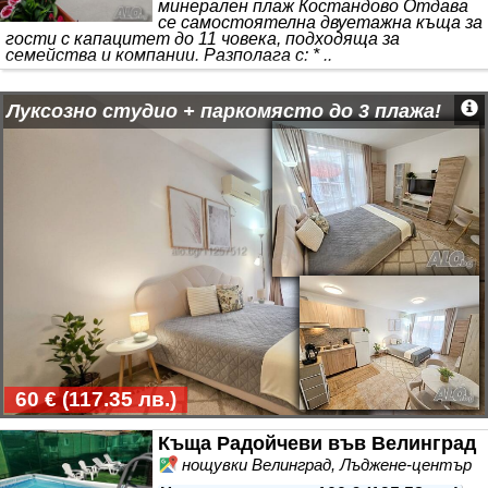
минерален плаж Костандово Отдава
се самостоятелна двуетажна къща за
гости с капацитет до 11 човека, подходяща за
семейства и компании. Разполага с: * ..
Луксозно студио + паркомясто до 3 плажа!
60 €
(
117.35 лв.
)
Къща Радойчеви във Велинград
нощувки Велинград, Лъджене-център