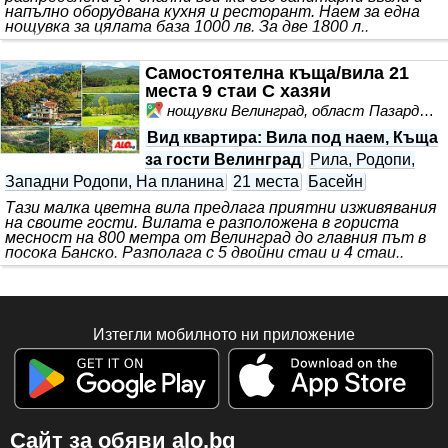
напълно оборудвана кухня и ресторант. Наем за една
нощувка за цялата база 1000 лв. За две 1800 л..
Самостоятелна къща/вила 21
места 9 стаи С хазяи
нощувки Велинград, област Пазарджик
Вид квартира
: Вила под наем, Къща
за гости Велинград
Рила, Родопи,
Западни Родопи, На планина
21 места
Басейн
Тази малка цветна вила предлага приятни изживявания
на своите гости. Вилата е разположена в гориста
месност на 800 метра от Велинград до главния път в
посока Банско. Разполага с 5 двойни стаи и 4 стаи..
Изтегли мобилното ни приложение
Сайт за обяви alo.bg