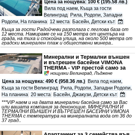
Цена за нощувка
:
100 €
(
195.58 лв.
)
Вила под наем, Къща за гости
Велинград
Рила, Родопи, Западни
Родопи, На планина
12 места
Басейн, Детски кът
Къща за гости Радойчеви разполага с леглова база от
12 места. Намираме се на 150 метра от центъра на
града, на тиха и спокойна улица, на около 500 метра от
градски минерален плаж и обществени минера..
Минерални и Термални външен
и вътрешен басейни VIMONA
THERMA - VIP престой само за
Вас!!!
нощувки Велинград, Лъджене
Цена за нощувка
:
490 €
(
958.36 лв.
)
Вила под наем,
Къща за гости Велинград
Рила, Родопи, Западни Родопи,
На планина
20 места
Басейн, Джакузи, Детски кът
***VIP наем и на двата минерални басейна само за Вас
или вашата компания за денонощие. МИНЕРАЛНИ И
ТЕРМАЛНИ ВЪНШЕН И ВЪТРЕШЕН БАСЕЙНИ VIMONA
THERMA с температура на минералната вода от 36 до
37 град..
Апартамент за 3 семейства във