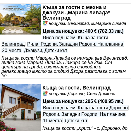
Kъща за гости с мехна и
джакузи „Марина ливада”
Велинград
нощувки Велинград, м.Марина ливада
Цена за нощувка
:
400 €
(
782.33 лв.
)
Вила под наем, Къща за гости
Велинград
Рила, Родопи, Западни Родопи, На планина
20 места
Джакузи, Детски кът
Къща за гости Марина Ливада се намира във Велинград,
вилна зона Марина Ливада. Намира се на 2км. От
центъра на града, изключително спокойно и
релаксиращо място за отдих! Двора разполага с голям
бе..
Къща за гости, Велинград
нощувки Дорково, Село Дорково
Цена за нощувка
:
205 €
(
400.95 лв.
)
Вила под наем, Къща за гости Дорково
Родопи, Западни Родопи, На планина
11 места
Детски кът
Къща за гости „Хриси“ - с. Дорково, до