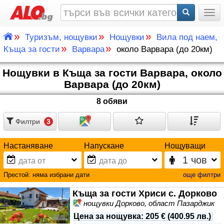
Togg
»
»
»
Туризъм, нощувки
Нощувки
Вила под наем,
»
»
Къща за гости
Варвара
около Варвара (до 20км)
Нощувки в Къща за гости Варвара, около
Варвара (до 20км)
8 обяви
Филтри
3
Настаняване
Напускане
Нощуващи
Престой:
няма избрани дати
още филтри
Къща за гости Хриси с. Дорково
нощувки Дорково, област Пазарджик
Цена за нощувка
:
205 €
(
400.95 лв.
)