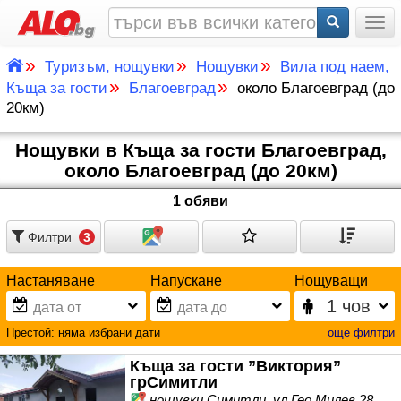
Togg
»
»
»
Туризъм, нощувки
Нощувки
Вила под наем,
»
»
Къща за гости
Благоевград
около Благоевград (до
20км)
Нощувки в Къща за гости Благоевград,
около Благоевград (до 20км)
1 обяви
Филтри
3
Настаняване
Напускане
Нощуващи
Престой:
няма избрани дати
още филтри
Къща за гости ”Виктория”
грСимитли
нощувки Симитли, ул Гео Милев 28