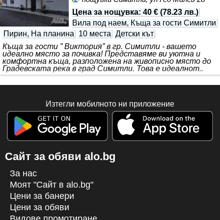
Цена за нощувка
:
40 €
(
78.23 лв.
)
Вила под наем, Къща за гости Симитли
Пирин, На планина
10 места
Детски кът
Къща за гости ” Виктория” в гр. Симитли - вашето
идеално място за почивка! Представяме ви уютна и
комфортна къща, разположена на живописно място до
Градевската река в град Симитли. Това е идеалнот..
Изтегли мобилното ни приложение
Сайт за обяви alo.bg
За нас
Моят "Сайт в alo.bg"
Цени за банери
Цени за обяви
Видове промотиране