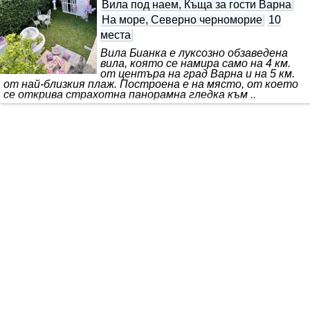
Вила под наем, Къща за гости Варна
На море, Северно черноморие
10
места
Вила Бианка е луксозно обзаведена
вила, която се намира само на 4 км.
от центъра на град Варна и на 5 км.
от най-близкия плаж. Построена е на място, от което
се открива страхотна панорамна гледка към ..