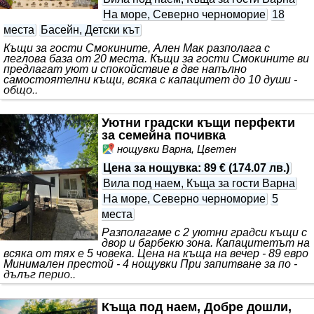
На море, Северно черноморие
18
места
Басейн, Детски кът
Къщи за гости Смокините, Ален Мак разполага с
леглова база от 20 места. Къщи за гости Смокините ви
предлагат уют и спокойствие в две напълно
самостоятелни къщи, всяка с капацитет до 10 души -
общо..
Уютни градски къщи перфекти
за семейна почивка
нощувки Варна, Цветен
Цена за нощувка
:
89 €
(
174.07 лв.
)
Вила под наем, Къща за гости Варна
На море, Северно черноморие
5
места
Разполагаме с 2 уютни градси къщи с
двор и барбекю зона. Капацитетът на
всяка от тях е 5 човека. Цена на къща на вечер - 89 евро
Минимален престой - 4 нощувки При запитване за по -
дълъг перио..
Къща под наем, Добре дошли,