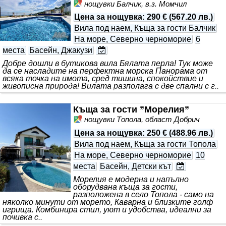
нощувки Балчик, в.з. Момчил
Цена за нощувка
:
290 €
(
567.20 лв.
)
Вила под наем, Къща за гости Балчик
На море, Северно черноморие
6
места
Басейн, Джакузи
Добре дошли в бутикова вила Бялата перла! Тук може
да се насладите на перфектна морска Панорама от
всяка точка на имота, сред тишина, спокойствие и
живописна природа! Вилата разполага с две спални с г..
Къща за гости ”Морелия”
нощувки Топола, област Добрич
Цена за нощувка
:
250 €
(
488.96 лв.
)
Вила под наем, Къща за гости Топола
На море, Северно черноморие
10
места
Басейн, Детски кът
Морелия е модерна и напълно
оборудвана къща за гости,
разположена в село Топола - само на
няколко минути от морето, Каварна и близките голф
игрища. Комбинира стил, уют и удобства, идеални за
почивка с..