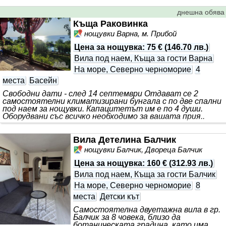
днешна обява
Къща Раковинка
нощувки Варна, м. Прибой
Цена за нощувка
:
75 €
(
146.70 лв.
)
Вила под наем, Къща за гости Варна
На море, Северно черноморие
4
места
Басейн
Свободни дати - след 14 септември Отдават се 2
самостоятелни климатизирани бунгала с по две спални
под наем за нощувки. Капацитетът им е по 4 души.
Оборудвани със всичко необходимо за вашата прия..
Вила Детелина Балчик
нощувки Балчик, Двореца Балчик
Цена за нощувка
:
160 €
(
312.93 лв.
)
Вила под наем, Къща за гости Балчик
На море, Северно черноморие
8
места
Детски кът
Самостоятелна двуетажна вила в гр.
Балчик за 8 човека, близо да
ботаническата градина, като има