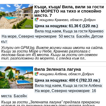
Къщи, къща/ Вила, вили за гости
до МОРЕТО на тихо и спокойно
място. 7
нощувки Кранево, област Добрич
Цена за нощувка
:
61.36 €
(
120 лв.
)
Вила под наем, Къща за гости Кранево
На море, Северно черноморие
50 места
Басейн, Детски
кът
Услуги от GPM.bg, Вижте всички наши имоти на сайта.
Къщи за гости Море и Небе, Кранево разполага с
леглова база от 45 места. Къщи за гости от семеен
тип, разположени до морето, с гледка към пл..
Вила Зелената лагуна
нощувки Албена, област Добрич
Цена за нощувка
:
400 €
(
782.33 лв.
)
Вила под наем, Къща за гости Албена
На море, Северно черноморие
16
места
Басейн
Къща за гости „Зелената лагуна” предлага прекрасни
условия за пълноценна почивка през цялата година.