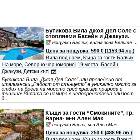
Бутикова Вила Джоя Дел Соле с
отопляеми Басейн и Джакузи.
нощувки Балчик, вилна зона Белите Скали
Цена за нощувка
:
590 €
(
1153.94 лв.
)
Вила под наем, Къща за гости Балчик
На море, Северно черноморие
19 места
Басейн,
Джакузи, Детски кът
Бутикова Вила „Джоя Дел Соле” или преведено от
италиански „Радост от слънцето” е уникално място за
отдих на брега на морето сред красива природа и
тишина! Вилата се намира в непосредствена близост
д..
Къщи за гости “Смокините”, гр.
Варна- м-н Ален Мак
нощувки Варна, м-н Ален Мак
Цена за нощувка
:
250 €
(
488.96 лв.
)
Вила под наем, Къща за гости Варна