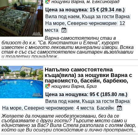
нощувки Варна, м. Евксиноград
Цена за нощувка
:
15 €
(
29.34 лв.
)
Вила под наем, Къща за гости Варна
На море, Северно черноморие
12
места
Варна-самостоятелни стаи в
близост до к.к. ”Св. Константин и Елена”, курорт
известен с многото лековити минерални извори. Всяка
стая е със със самостоятелен санитарен възел/хавлии
и тоалетни принадлеж..
Напълно самостоятелна
къща(вила) за нощувки Варна с
паркомясто, басейн, барбекю,
морски изглед
нощувки Варна, Бриз
Цена за нощувка
:
95 €
(
185.80 лв.
)
Вила под наем, Къща за гости Варна
На море, Северно черноморие
4 места
Басейн
Желаете да почивате необезпокоявани, без да се
съобразявате с други гости? Търсите място само и
единствено за Вас? Вила Стела разполага с голям двор,
който ще Ви осигури спокойствие и лично пространст..