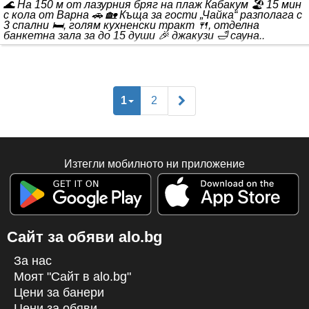
🌊 На 150 м от лазурния бряг на плаж Кабакум 🏖️ 15 мин
с кола от Варна 🚗 🏡 Къща за гости „Чайка“ разполага с
3 спални 🛏️, голям кухненски тракт 🍴, отделна
банкетна зала за до 15 души 🎉 джакузи 🛁 сауна..
1
2
Изтегли мобилното ни приложение
Сайт за обяви alo.bg
За нас
Моят "Сайт в alo.bg"
Цени за банери
Цени за обяви