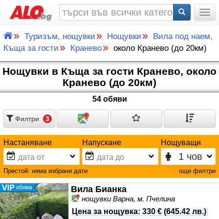
Togg
»
»
»
Туризъм, нощувки
Нощувки
Вила под наем,
»
»
Къща за гости
Кранево
около Кранево (до 20км)
Нощувки в Къща за гости Кранево, около
Кранево (до 20км)
54 обяви
Филтри
3
Настаняване
Напускане
Нощуващи
Престой:
няма избрани дати
още филтри
Вила Бианка
нощувки Варна, м. Пчелина
Цена за нощувка
:
330 €
(
645.42 лв.
)