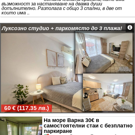
възможност за настаняване на двама души
допълнително. Разполага с общо 3 спални, в две от
които има ..
Луксозно студио + паркомясто до 3 плажа!
60 €
(
117.35 лв.
)
На море Варна 30€ в
самостоятелни стаи с безплатно
паркиране