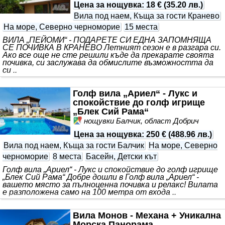
Цена за нощувка
:
18 €
(
35.20 лв.
)
Вила под наем, Къща за гости Кранево
На море, Северно черноморие
15 места
ВИЛА „ПЕЙОМИ“ - ПОДАРЕТЕ СИ ЕДНА ЗАПОМНЯЩА
СЕ ПОЧИВКА В КРАНЕВО Летният сезон е в разгара си.
Ако все още не сте решили къде да прекарате своята
почивка, си заслужава да обмислите възможността да
си ..
Голф вила „Ариел“ - Лукс и
спокойствие до голф игрище
„Блек Сий Рама“
нощувки Балчик, област Добрич
Цена за нощувка
:
250 €
(
488.96 лв.
)
Вила под наем, Къща за гости Балчик
На море, Северно
черноморие
8 места
Басейн, Детски кът
Голф вила „Ариел“ - Лукс и спокойствие до голф игрище
„Блек Сий Рама“ Добре дошли в Голф вила „Ариел“ -
вашето място за пълноценна почивка и релакс! Вилата
е разположена само на 100 метра от входа ..
Вила Монов - Механа + Уникална
Морска Панорама