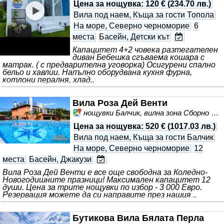
Цена за нощувка
:
120 €
(
234.70 лв.
)
Вила под наем, Къща за гости Топола
На море, Северно черноморие
6
места
Басейн, Детски кът
Капацитет 4+2 човека разтегателен
диван Бебешка сгъваема кошара с
матрак. ( с предварителна уговорка) Осигурени спално
бельо и хавлии. Напълно оборудвана кухня фурна,
котлони пералня, хлад..
Вила Роза Дей Венти
нощувки Балчик, вилна зона Сборно Място
Цена за нощувка
:
520 €
(
1017.03 лв.
)
Вила под наем, Къща за гости Балчик
На море, Северно черноморие
12
места
Басейн, Джакузи
Вила Роза Дей Венти е все още свободна за Коледно-
Новогодишните празници! Максимален капацитет 12
души. Цена за трите нощувки по избор - 3 000 Евро.
Резервация можете да си направите през нашия ..
Бутикова Вила Бялата Перла