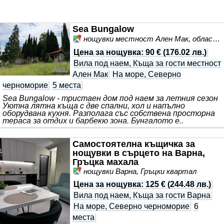
Sea Bungalow
нощувки местност Ален Мак, област Варна
Цена за нощувка
:
90 €
(
176.02 лв.
)
Вила под наем, Къща за гости местност
Ален Мак
На море, Северно
черноморие
5 места
Sea Bungalow - тристаен дом под наем за летния сезон
Уютна лятна къща с две спални, хол и напълно
оборудвана кухня. Разполага със собствена просторна
тераса за отдих и барбекю зона. Бунгалото е..
Самостоятелна къщичка за
нощувки в сърцето на Варна,
Гръцка махала
нощувки Варна, Гръцки квартал
Цена за нощувка
:
125 €
(
244.48 лв.
)
Вила под наем, Къща за гости Варна
На море, Северно черноморие
6
места