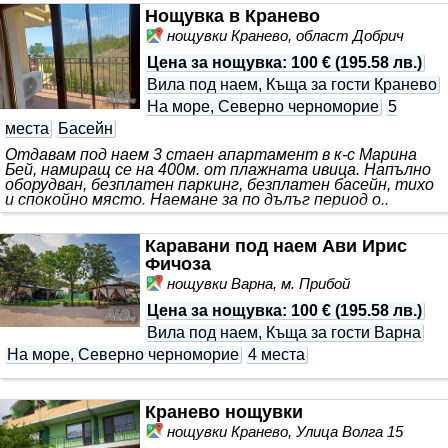
Нощувка в Кранево
нощувки Кранево, област Добрич
Цена за нощувка
:
100 €
(
195.58 лв.
)
Вила под наем, Къща за гости Кранево
На море, Северно черноморие
5
места
Басейн
Отдавам под наем 3 стаен апартамент в к-с Марина
Бей, намиращ се на 400м. от плажната ивица. Напълно
оборудван, безплатен паркинг, безплатен басейн, тихо
и спокойно място. Наемане за по дълъг период о..
Каравани под наем Ави Ирис
Фичоза
нощувки Варна, м. Прибой
Цена за нощувка
:
100 €
(
195.58 лв.
)
Вила под наем, Къща за гости Варна
На море, Северно черноморие
4 места
Кранево нощувки
нощувки Кранево, Улица Волга 15