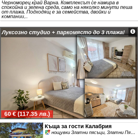
Черноморец край Варна. Комплексът се намира в
спокойна и зелена среда, само на няколко минути пеша
от плажа. Подходящ е за семейства, двойки и
компании,..
Луксозно студио + паркомясто до 3 плажа!
60 €
(
117.35 лв.
)
Къща за гости Калабрия
нощувки Златни пясъци, Златни Пясъци