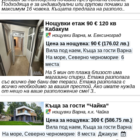
Подходяща е за индивидуални или групови почивки за
максимум 16 човека. Къщата предлага на разполо..
Нощувки етаж 90 € 120 кв
Кабакум
нощувки Варна, м. Евксиноград
Цена за нощувка
:
90 €
(
176.02 лв.
)
Вила под наем, Къща за гости Варна
На море, Северно черноморие
6
места
На 5 мин от плажа близост има
магазини спирки. Етажа разполага
със всичко две бани две тераси. Етажа разполага с
всичко необходимо за вашия престой. Ако имате нужда
от нещо на ваше разположение сме! З..
Къща за гости ”Чайка”
нощувки Варна, к.к. Чайка
Цена за нощувка
:
300 €
(
586.75 лв.
)
Вила под наем, Къща за гости Варна
На море, Северно черноморие
8 места
Джакузи