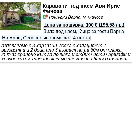
Каравани под наем Ави Ирис
Фичоза
нощувки Варна, м. Фичоза
Цена за нощувка
:
100 €
(
195.58 лв.
)
Вила под наем, Къща за гости Варна
На море, Северно черноморие
4 места
азполагаме с 3 каравани, всяка с капацитет 2
възрастни и 2 деца или 3 възрастни на 50м от плажа
кът за хранене кът за почивка и отдих чисти чаршафи и
хавлии кухня хладилник самостоятелни баня и тоалет..