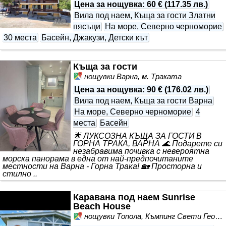
Цена за нощувка
:
60 €
(
117.35 лв.
)
Вила под наем, Къща за гости Златни
пясъци
На море, Северно черноморие
30 места
Басейн, Джакузи, Детски кът
Къща за гости
нощувки Варна, м. Траката
Цена за нощувка
:
90 €
(
176.02 лв.
)
Вила под наем, Къща за гости Варна
На море, Северно черноморие
4
места
Басейн
🌟 ЛУКСОЗНА КЪЩА ЗА ГОСТИ В
ГОРНА ТРАКА, ВАРНА 🌊 Подарете си
незабравима почивка с невероятна
морска панорама в една от най-предпочитаните
местности на Варна - Горна Трака! 🏡 Просторна и
стилно ..
Каравана под наем Sunrise
Beach House
нощувки Топола, Къмпинг Свети Георги