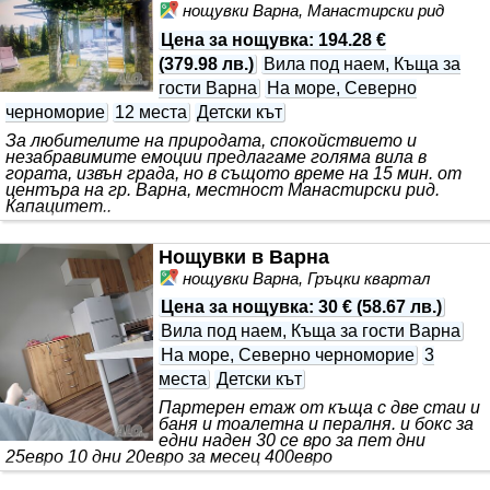
нощувки Варна, Манастирски рид
Цена за нощувка
:
194.28 €
(
379.98 лв.
)
Вила под наем, Къща за
гости Варна
На море, Северно
черноморие
12 места
Детски кът
За любителите на природата, спокойствието и
незабравимите емоции предлагаме голяма вила в
гората, извън града, но в същото време на 15 мин. от
центъра на гр. Варна, местност Манастирски рид.
Капацитет..
Нощувки в Варна
нощувки Варна, Гръцки квартал
Цена за нощувка
:
30 €
(
58.67 лв.
)
Вила под наем, Къща за гости Варна
На море, Северно черноморие
3
места
Детски кът
Партерен етаж от къща с две стаи и
баня и тоалетна и пералня. и бокс за
едни наден 30 се вро за пет дни
25евро 10 дни 20евро за месец 400евро