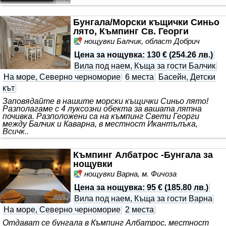
Бунгала/Морски къщички Синьо
лято, Къмпинг Св. Георги
нощувки Балчик, област Добрич
Цена за нощувка
:
130 €
(
254.26 лв.
)
Вила под наем, Къща за гости Балчик
На море, Северно черноморие
6 места
Басейн, Детски
кът
Заповядайте в нашите морски къщички Синьо лято!
Разполагаме с 4 луксозни обекта за вашата лятна
почивка. Разположени са на къмпинг Свети Георги
между Балчик и Каварна, в местност Икантълъка,
Всичк..
Къмпинг Албатрос -Бунгала за
нощувки
нощувки Варна, м. Фичоза
Цена за нощувка
:
95 €
(
185.80 лв.
)
Вила под наем, Къща за гости Варна
На море, Северно черноморие
2 места
Отдават се бунгала в Къмпинг Албатрос, местност