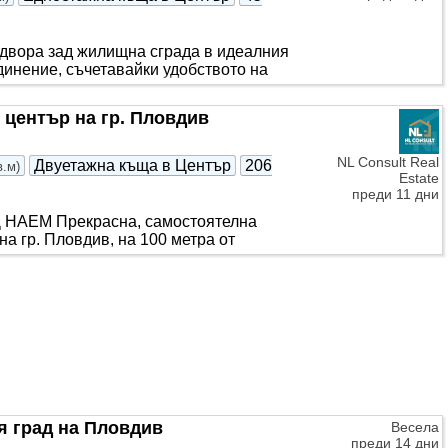
двора зад жилищна сграда в идеалния
динение, съчетавайки удобството на
ентър на гр. Пловдив
NL Consult Real
Двуетажна къща в Център
206
в.м
)
Estate
преди 11 дни
ОД НАЕМ Прекрасна, самостоятелна
гр. Пловдив, на 100 метра от
я град на Пловдив
Весела
преди 14 дни