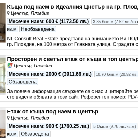
Къща под наем в Идеалния Цнетър на гр. Пло
Център, Пловдив
Месечен наем
:
600 €
(
1173.50 лв.
)
3.85 €/кв.м
(
7.52 лв./кв.
кв.м
Необзаведена
NL Consult Real Estate представя на вниманието Ви П
гр. Пловдив, на 100 метра от Главната улица. Сградата с
апартамент, състоящ с..
Просторен и светъл етаж от къща в топ центъ
Център, Пловдив
Месечен наем
:
2000 €
(
3911.66 лв.
)
10.70 €/кв.м
(
20.92 лв.
Обзаведена
За повече информация свържете се с нас и цитирайте р
сте видeли обявата в този сайт. Референтен номер: PL
от къща..
Етаж от къща под наем в Център
Център, Пловдив
Месечен наем
:
900 €
(
1760.25 лв.
)
5 €/кв.м
(
9.78 лв./кв.м
)
кв.м
Обзаведена