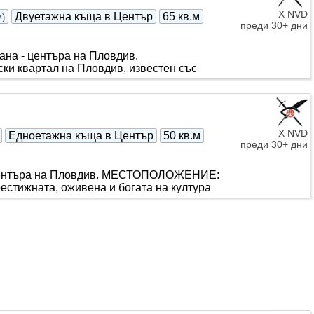
X NVD
Двуетажна къща в Център
65 кв.м
м
)
преди 30+ дни
ана - центъра на Пловдив.
 квартал на Пловдив, известен със
X NVD
Едноетажна къща в Център
50 кв.м
преди 30+ дни
а центъра на Пловдив. МЕСТОПОЛОЖЕНИЕ:
естижната, оживена и богата на култура