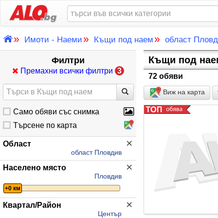
»
»
»
Имоти - Наеми
Къщи под наем
област Плов
Къщи под нае
Филтри
Премахни всички филтри
3
72 обяви
Виж на карта
Само обяви със снимка
Търсене по карта
×
Област
област Пловдив
×
Населено място
Пловдив
+0 км
×
Квартал/Район
Център