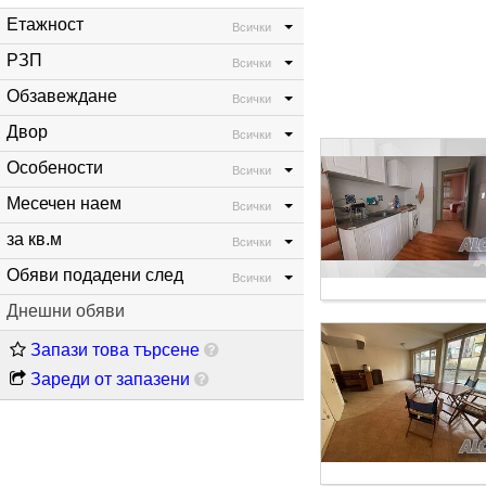
комфорт и удобство
Етажност
Всички
РЗП
Всички
Обзавеждане
Всички
Двор
Всички
Особености
Всички
Месечен наем
Всички
за кв.м
Всички
Обяви подадени след
Всички
Днешни обяви
Запази това търсене
Зареди от запазени