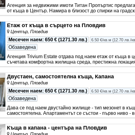
Агенция за недвижими имоти Титан Пропъртис предлаг
от къща в Център. Намира в близост до спирки на градск
отдих и спорт. Разпола..
​Етаж от къща в сърцето на Пловдив​
Център, Пловдив
Месечен наем
:
650 €
(
1271.30 лв.
)
6.50 €/кв.м
(
12.70 лв./к
Обзаведена
Агенция Trivium Estate отдава под наем етаж от къща в 
съчетава комфортна жилищна среда, престижна локация
е разположен н..
Двустаен, самостоятелна къща, Капана
Център, Пловдив
Месечен наем
:
650 €
(
1271.30 лв.
)
6.50 €/кв.м
(
12.70 лв./к
Обзаведена
Дава се под наем двустайно жилище - тип мезонет в къщ
самостоятелна. Апартаментът се състои - първо ниво - в
възел, тера..
Къща в капана - центъра на Пловдив
Център, Пловдив