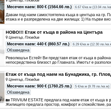
Център, Пловдив
Месечен наем
:
800 €
(
1564.66 лв.
)
6.67 €/кв.м
(
13.04 лв./к
Давам под наем самостоятелна къща в центъра на гр. Пл
етажа и е разпределена на две жилища: 1) На първи висо
НОВО!!! Етаж от къща в района на Центъра
Център, Пловдив
Месечен наем
:
440 €
(
860.57 лв.
)
6.29 €/кв.м
(
12.30 лв./кв.
Обзаведена
Революшън Естейт Ви представя етаж от къща в района
непосредствена близост до Главната. Имотът е разпол
70кв.м. Разпре..
Етаж от къща под наем на Бунаджика, гр. Пло
Център, Пловдив
Месечен наем
:
900 €
(
1760.25 лв.
)
5 €/кв.м
(
9.78 лв./кв.м
)
Обзаведена
🏡 TRIVIUM ESTATE предлага под наем етаж от къща в р
Жилището предлага простор, комфорт и спокойствие, р
райони на града. С функ..