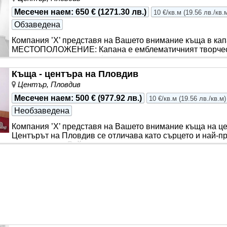
Месечен наем
:
650 €
(
1271.30 лв.
)
10 €/кв.м
(
19.56 лв./кв.
Обзаведена
Компания ’Х’ представя на Вашето внимание къща в кап
МЕСТОПОЛОЖЕНИЕ: Капана е емблематичният творчески
своята уникална атмосфера, артистич..
Къща - центъра на Пловдив
Център, Пловдив
Месечен наем
:
500 €
(
977.92 лв.
)
10 €/кв.м
(
19.56 лв./кв.м
)
Необзаведена
Компания ’Х’ представя на Вашето внимание къща н
Центърът на Пловдив се отличава като сърцето и най-пр
зона на града. Рай..