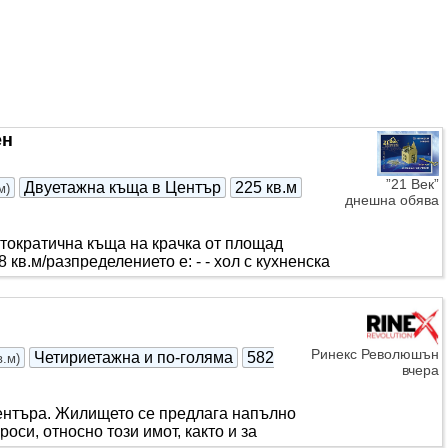
идневна, моде..
ен
”21 Век”
Двуетажна къща в Център
225 кв.м
м
)
днешна обява
тократична къща на крачка от площад
кв.м/разпределението е: - - хол с кухненска
Ринекс Революшън
Четириетажна и по-голяма
582
в.м
)
вчера
Центъра. Жилището се предлага напълно
си, относно този имот, както и за