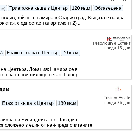
Триетажна къща в Център
120 кв.м
Обзаведена
в.м
)
овдив, който се намира в Стария град. Къщата е на два
к етаж е едностаен апартамент 2) ..
Революшън Естейт
преди 15 дни
Етаж от къща в Център
70 кв.м
м
)
 на Центъра. Локация: Намира се в
ожен на първи жилищен етаж. Площ:
вдив
Trivium Estate
преди 25 дни
Етаж от къща в Център
180 кв.м
айона на Бунарджика, гр. Пловдив.
азположено в един от най-предпочитаните