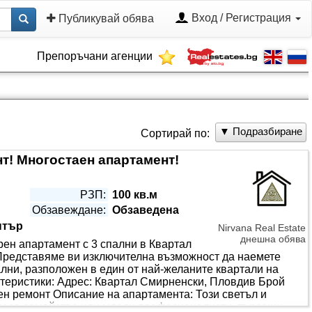
Вход / Регистрация
Публикувай обява
Препоръчани агенции
▼ Подразбиране
Сортирай по:
т! Многостаен апартамент!
РЗП:
100 кв.м
Обзавеждане:
Обзаведена
нтър
Nirvana Real Estate
днешна обява
ен апартамент с 3 спални в Квартал
Представяме ви изключителна възможност да наемете
лни, разположен в един от най-желаните квартали на
теристики: Адрес: Квартал Смирненски, Пловдив Брой
ен ремонт Описание на апартамента: Този светъл и
м за семейства или млади професионалисти, търсещи