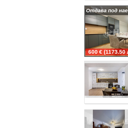
Отдава под нае
600 €
(
1173.50 