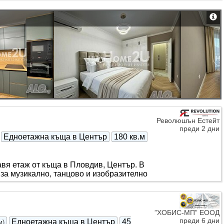
Революшън Естейт
преди 2 дни
Едноетажна къща в Център
180 кв.м
я етаж от къща в Пловдив, Център. В
 за музикално, танцово и изобразително
”ХОБИС-МП” ЕООД
преди 6 дни
Едноетажна къща в Център
45
м
)