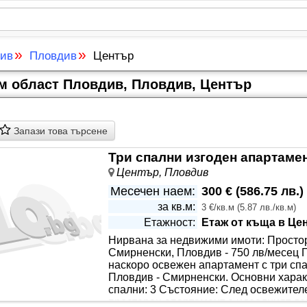
»
»
див
Пловдив
Център
м област Пловдив, Пловдив, Център
Запази това търсене
Три спални изгоден апартамен
Център, Пловдив
Месечен наем:
300 €
(
586.75 лв.
)
за кв.м:
3 €/кв.м
(
5.87 лв./кв.м
)
Етажност:
Етаж от къща в Це
Нирвана за недвижими имоти: Простор
Смирненски, Пловдив - 750 лв/месец 
наскоро освежен апартамент с три спа
Пловдив - Смирненски. Основни харак
спални: 3 Състояние: След освежител
просторен апартамент е идеалният до