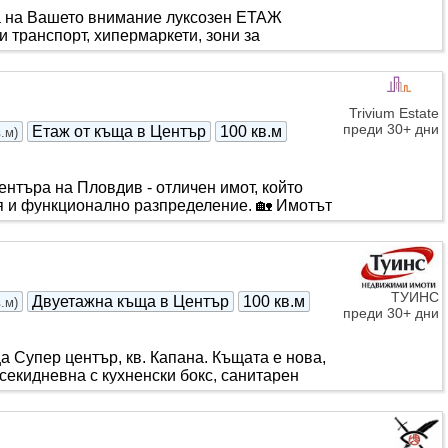
а на Вашето внимание луксозен ЕТАЖ
и транспорт, хипермаркети, зони за
Trivium Estate
преди 30+ дни
Етаж от къща в Център
100 кв.м
в.м
)
центъра на Пловдив - отличен имот, който
 и функционално разпределение. 🏡 Имотът
ТУИНС
Двуетажна къща в Център
100 кв.м
в.м
)
преди 30+ дни
а Супер център, кв. Капана. Къщата е нова,
секидневна с кухненски бокс, санитарен