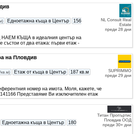
вдив
NL Consult Real
Едноетажна къща в Център
156
м
)
Estate
преди 28 дни
ОД НАЕМ КЪЩА в идеалния център на
е състои от два етажа: първи етаж -
ра на Пловдив
SUPRIMMO
Етаж от къща в Център
187 кв.м
/кв.м
)
преди 29 дни
еферентния номер на имота. Моля, кажете, че
V-141166 Представяме Ви изключителен етаж
Титан Пропъртис
Пловдив ООД
Едноетажна къща в Център
180
преди 30+ дни