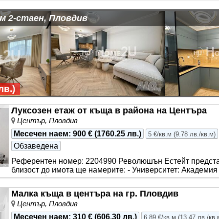
много други атрактивни п..
м 2-стаен, Пловдив
лв.
)
Луксозен етаж от къща в района на Центъра
Център, Пловдив
Месечен наем
:
900 €
(
1760.25 лв.
)
5 €/кв.м
(
9.78 лв./кв.м
)
Обзаведена
Референтен номер: 2204990 Революшън Естейт представ
близост до имота ще намерите: - Университет: Академия
изкуство ”..
Малка къща в центъра на гр. Пловдив
Център, Пловдив
Месечен наем
:
310 €
(
606.30 лв.
)
6.89 €/кв.м
(
13.47 лв./кв.