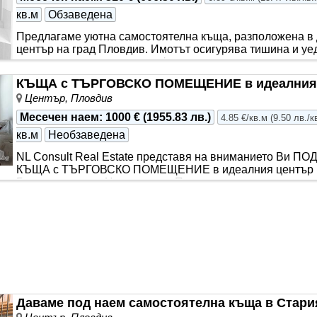
кв.м
Обзаведена
Предлагаме уютна самостоятелна къща, разположена в 
център на град Пловдив. Имотът осигурява тишина и уе
централната локация с комф..
КЪЩА с ТЪРГОВСКО ПОМЕЩЕНИЕ в идеалния ц
Център, Пловдив
Месечен наем
:
1000 €
(
1955.83 лв.
)
4.85 €/кв.м
(
9.50 лв./к
кв.м
Необзаведена
NL Consult Real Estate представя на вниманието Ви П
КЪЩА с ТЪРГОВСКО ПОМЕЩЕНИЕ в идеалния център на 
Главната улица. Центърът на Пловдив е ..
Даваме под наем самостоятелна къща в Стари