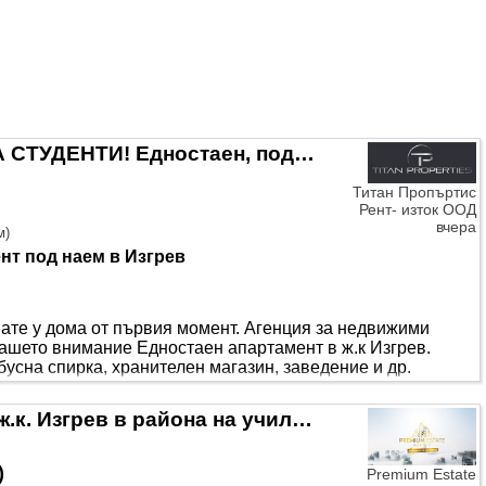
о жилището е изцяло САНИРАНО външно и вътрешно, което
и през зимните месеци,. Апартаметът е о..
Ключ в офиса! ПОДХОДЯЩ ЗА СТУДЕНТИ! Едностаен, под наем, ж.к Изгрев
Титан Пропъртис
Рент- изток ООД
вчера
м
)
нт под наем в Изгрев
вате у дома от първия момент. Агенция за недвижими
ашето внимание Едностаен апартамент в ж.к Изгрев.
бусна спирка, хранителен магазин, заведение и др.
общо 8 с асансьор. Имота разполага с жилищна площ 42
я с тоалетна и тераса. Жилището се предлага напълно
Уютен тристаен апартамент в ж.к. Изгрев в района на училища и градини.
оителство: панел ”С нас..
)
Premium Estate