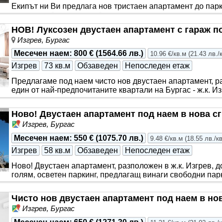
Екипът ни Ви предлага нов тристаен апартамент до парк 
напълно обзаведен и оборудван и разполага с две големи
коридор, баня с тоа..
НОВ! Луксозен двустаен апартамент с гараж по
Изгрев, Бургас
Месечен наем
:
800 €
(
1564.66 лв.
)
10.96 €/кв.м
(
21.43 лв./
Изгрев
73 кв.м
Обзаведен
Непоследен етаж
Предлагаме под наем чисто нов двустаен апартамент, р
един от най-предпочитаните квартали на Бургас - ж.к. И
изключително комуникативно място,..
Ново! Двустаен апартамент под наем в нова сг
Изгрев, Бургас
Месечен наем
:
550 €
(
1075.70 лв.
)
9.48 €/кв.м
(
18.55 лв./к
Изгрев
58 кв.м
Обзаведен
Непоследен етаж
Ново! Двустаен апартамент, разположен в ж.к. Изгрев, д
голям, осветен паркинг, предлагащ винаги свободни п
с кухня, спалня..
Чисто нов двустаен апартамент под наем в нов
Изгрев, Бургас