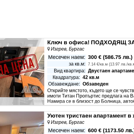
та тераса. Изложението на имота е изцяло ЗАПАДНО, кат
лно топло допринасящо за по - ниските консумативни разход
Изгрев, Бургас
Месечен наем:
300 €
(
586.75 лв.
)
за кв.м:
7.14 €/кв.м
(
13.97 лв./кв.
Вид квартира:
Двустаен апартаме
Квадратура:
42 кв.м
Обзавеждане:
Обзаведен
Открийте мястото, където ще се чувст
имоти Титан Пропъртис предлага на В
Намира се в близост до Болница, авто
Ситуиран е на 4-ти жилищен етаж от 
 следното разпределение: входно антре, кухня, спалня, бан
двано. Настилка: ламинат, теракот Изложение: Изток/Юг Стр
Изгрев, Бургас
Месечен наем:
600 €
(
1173.50 лв.