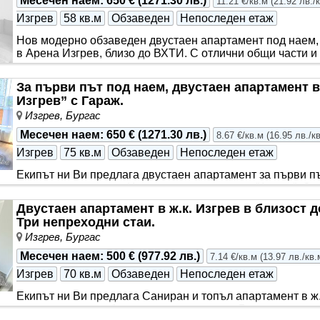
Месечен наем
:
650 €
(
1271.30 лв.
)
11.21 €/кв.м
(
21.92 лв./
Изгрев
58 кв.м
Обзаведен
Непоследен етаж
Нов модерно обзаведен двустаен апартамент под наем, р
в Арена Изгрев, близо до ВХТИ. С отлични общи части и 
сградата. ..
За първи път под наем, двустаен апартамент в
Изгрев” с Гараж.
Изгрев, Бургас
Месечен наем
:
650 €
(
1271.30 лв.
)
8.67 €/кв.м
(
16.95 лв./к
Изгрев
75 кв.м
Обзаведен
Непоследен етаж
Екипът ни Ви предлага двустаен апартамент за първи пъ
находяща в квартал Изгрев до спортна зала ”Арена”. С
архитектура и отлична локация, ..
Двустаен апартамент в ж.к. Изгрев в близост 
Три непреходни стаи.
Изгрев, Бургас
Месечен наем
:
500 €
(
977.92 лв.
)
7.14 €/кв.м
(
13.97 лв./кв.
Изгрев
70 кв.м
Обзаведен
Непоследен етаж
Екипът ни Ви предлага Саниран и топъл апартамент в ж.
ремонт с нова мебел и запазена техника. Разполага с т