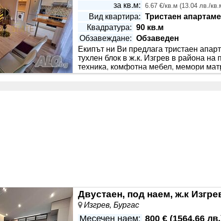
за кв.м:
6.67 €/кв.м
(
13.04 лв./кв.
Вид квартира:
Тристаен апартаме
Квадратура:
90 кв.м
Обзавеждане:
Обзаведен
Екипът ни Ви предлага тристаен апар
Етаж:
Непоследен етаж
тухлен блок в ж.к. Изгрев в района на
техника, комфотна мебел, мемори матр
и всичко необходимо за бита. Отоплен
 ТЕЦ в случай на нужда може да се ползва. Собствениците
з зимните месеци. И трите стаи са с изцяло южно изложение
Двустаен, под наем, ж.к Изгре
Изгрев, Бургас
Месечен наем:
800 €
(
1564.66 лв.