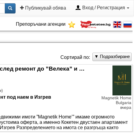
Вход / Регистрация
Публикувай обява
Препоръчани агенции
▼ Подразбиране
Сортирай по:
Кокетен двустаен апартамент след ремонт до ”Велека” и парка в ж.к. Изгрев
м
)
нт под наем в Изгрев
Magnetik Home
Bulgaria
вчера
недвижими имоти ”Magnetik Home’” имаме огромното
неустоима оферта, а именно Кокетен двустаен апартамент
. Изгрев Разпределението на имота се разгръща както
 кокетен хол + ”Г” образен кухненски бокс, спално