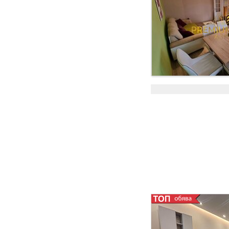
действащо Парно и
електроенергия пре