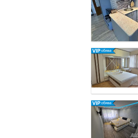
се отоплява/охлажд
получите допълните