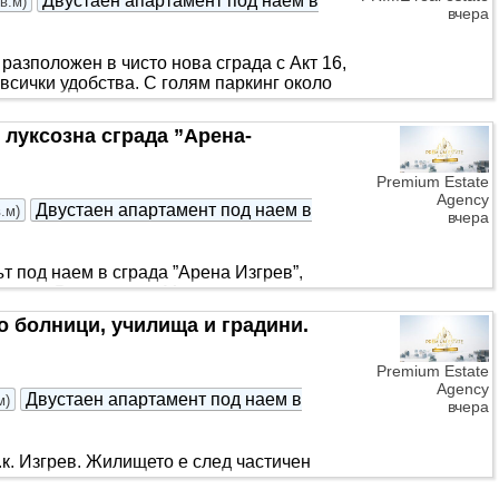
Двустаен апартамент под наем в
кв.м
)
вчера
азположен в чисто нова сграда с Акт 16,
всички удобства. С голям паркинг около
 луксозна сграда ”Арена-
Premium Estate
Agency
Двустаен апартамент под наем в
в.м
)
вчера
т под наем в сграда ”Арена Изгрев”,
градата Ви предлага Модерна
до болници, училища и градини.
Premium Estate
Agency
Двустаен апартамент под наем в
м
)
вчера
к. Изгрев. Жилището е след частичен
ри светли непреходни стаи с югозападно