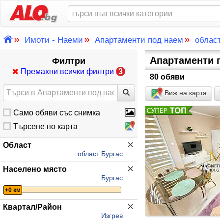
»
»
»
Имоти - Наеми
Апартаменти под наем
облас
Апартаменти п
Филтри
Премахни всички филтри
3
80 обяви
Виж на карта
Само обяви със снимка
Търсене по карта
×
Област
област Бургас
×
Населено място
Бургас
+0 км
×
Квартал/Район
Изгрев