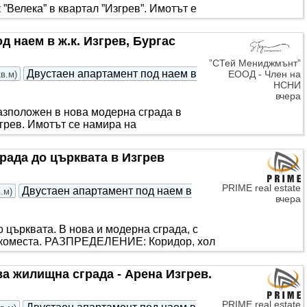
”Велека” в квартал ”Изгрев”. Имотът е
 спални, хол с кухня и трапезария,
д наем в ж.к. Изгрев, Бургас
”СТей Мениджмънт”
Двустаен апартамент под наем в
ЕООД - Член на
кв.м
)
НСНИ
вчера
азположен в нова модерна сграда в
згрев. Имотът се намира на
рада до църквата в Изгрев
PRIME real estate
Двустаен апартамент под наем в
в.м
)
вчера
о църквата. В нова и модерна сграда, с
аркоместа. РАЗПРЕДЕЛЕНИЕ: Коридор, хол
а жилищна сграда - Арена Изгрев.
PRIME real estate