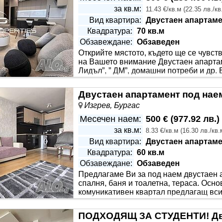
за кв.м:
11.43 €/кв.м
(
22.35 лв./кв
Вид квартира:
Двустаен апартаме
Квадратура:
70 кв.м
Обзавеждане:
Обзаведен
Открийте мястото, където ще се чувст
Етаж:
Непоследен етаж
на Вашето внимание Двустаен апартаме
Лидъл”, ” ДМ”, домашни потреби и др. 
спирка, заведение, парк и др. Ситуира
т 70 кв.м с функционално разпределение, включващо: хол с 
Двустаен апартамент под наем
 предлага с напълно обзаведен с висок клас мебели и уреди
Изгрев, Бургас
Месечен наем:
500 €
(
977.92 лв.
)
за кв.м:
8.33 €/кв.м
(
16.30 лв./кв.
Вид квартира:
Двустаен апартаме
Квадратура:
60 кв.м
Обзавеждане:
Обзаведен
Предлагаме Ви за под наем двустаен ап
Етаж:
Непоследен етаж
спалня, баня и тоалетна, тераса. Осн
комуникативен квартал предлагащ всич
настаняване! За повече информация и