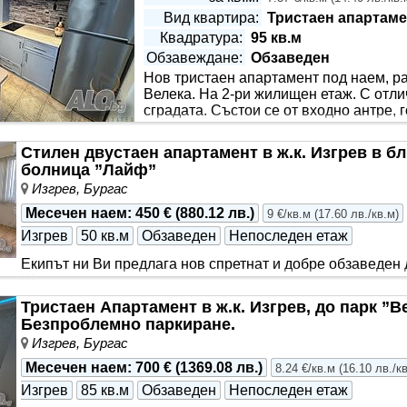
Вид квартира:
Тристаен апартаме
Квадратура:
95 кв.м
Обзавеждане:
Обзаведен
Нов тристаен апартамент под наем, раз
Етаж:
Непоследен етаж
Велека. На 2-ри жилищен етаж. С отли
сградата. Състои се от входно антре, 
тоалетна и две тераси. Обзаведен е с
а с три климатика от висок клас. * В включен в цената паке
Стилен двустаен апартамент в ж.к. Изгрев в бл
лна информация, може да се свържете с нас на посочения те
болница ”Лайф”
Изгрев, Бургас
Месечен наем
:
450 €
(
880.12 лв.
)
9 €/кв.м
(
17.60 лв./кв.м
)
Изгрев
50 кв.м
Обзаведен
Непоследен етаж
Екипът ни Ви предлага нов спретнат и добре обзаведен 
Жилището е след основен ремонт със следното разпреде
входно антре, баня с тоалетна..
Тристаен Апартамент в ж.к. Изгрев, до парк ”В
Безпроблемно паркиране.
Изгрев, Бургас
Месечен наем
:
700 €
(
1369.08 лв.
)
8.24 €/кв.м
(
16.10 лв./к
Изгрев
85 кв.м
Обзаведен
Непоследен етаж