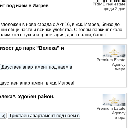
PRIME real estate
нт под наем в Изгрев
преди 2 дни
положен в нова сграда с Акт 16, в ж.к. Изгрев, близо до
чни общи части и всички удобства. С голям паркинг около
голям хол с кухня и трапезария, две спални, баня с
 качествени мебели и електроуреди в гаранция. Жилището
т интернет и телевизия. С изцяло западно изложение. За да
изост до парк ”Велека” и
лефон. Call us ..
Premium Estate
Agency
Двустаен апартамент под наем в
вчера
двустаен апартамент в ж.к. Изгрев!
ление: две самостоятелни стаи,
елека”. Удобен район.
Premium Estate
Agency
Тристаен апартамент под наем в
в.м
)
вчера