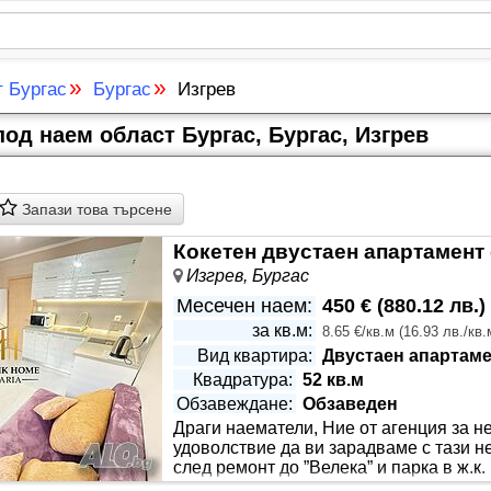
»
»
т Бургас
Бургас
Изгрев
од наем област Бургас, Бургас, Изгрев
Запази това търсене
Изгрев, Бургас
Месечен наем:
450 €
(
880.12 лв.
)
за кв.м:
8.65 €/кв.м
(
16.93 лв./кв.
Вид квартира:
Двустаен апартаме
Квадратура:
52 кв.м
Обзавеждане:
Обзаведен
Драги наематели, Ние от агенция за 
Етаж:
Първи жилищен
удоволствие да ви зарадваме с тази 
след ремонт до ”Велека” и парка в ж.к
следва: входно антре, баня + тоалетна,