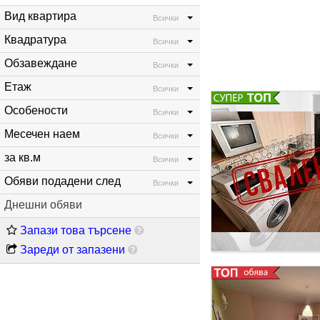
помещение и откри
Вид квартира
Всички
го прави изключите
Квадратура
Всички
Обзавеждане
Всички
Етаж
Всички
Особености
Всички
Месечен наем
Всички
за кв.м
Всички
Обяви подадени след
Всички
Днешни обяви
Запази това търсене
Зареди от запазени
кв.м, разгърната в
обзаведено и обору