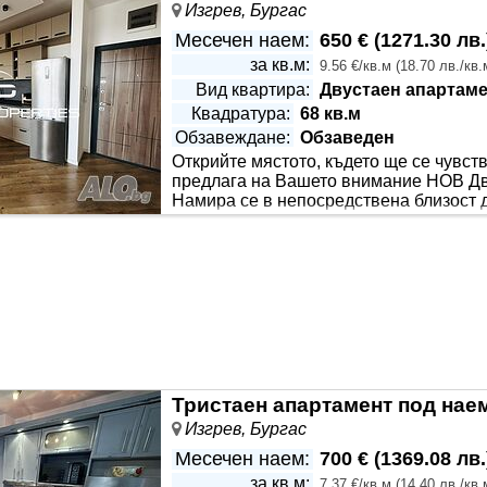
Изгрев, Бургас
Месечен наем:
650 €
(
1271.30 лв.
за кв.м:
9.56 €/кв.м
(
18.70 лв./кв.
Вид квартира:
Двустаен апартаме
Квадратура:
68 кв.м
Обзавеждане:
Обзаведен
Открийте мястото, където ще се чувст
Етаж:
Непоследен етаж
предлага на Вашето внимание НОВ Дву
Намира се в непосредствена близост д
др. Имотът разполага с площ от 68 кв.
лен интериор, който включва: хол с бокс кухня, спалня, ба
 мебели и уреди, готов за нанасяне. Има възможност за нае
Изгрев, Бургас
Месечен наем:
700 €
(
1369.08 лв.
за кв.м:
7.37 €/кв.м
(
14.40 лв./кв.