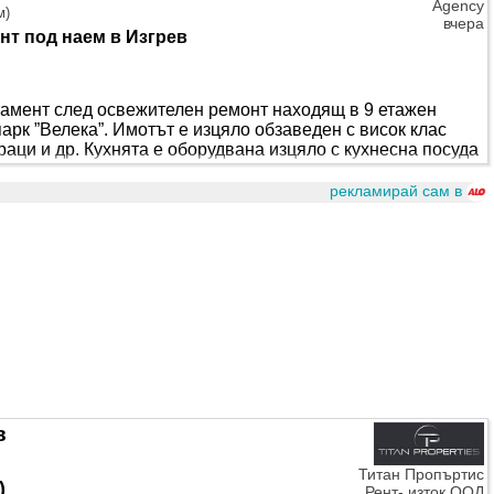
Agency
м
)
вчера
нт под наем в Изгрев
тамент след освежителен ремонт находящ в 9 етажен
 парк ”Велека”. Имотът е изцяло обзаведен с висок клас
аци и др. Кухнята е оборудвана изцяло с кухнесна посуда
ието е посредством два климатика, а в сградата има
 Ви гарантиран абсолютно минимални разходи за
рекламирай сам в
. Локацията е една от най-удобните за живеене в..
в
Титан Пропъртис
)
Рент- изток ООД