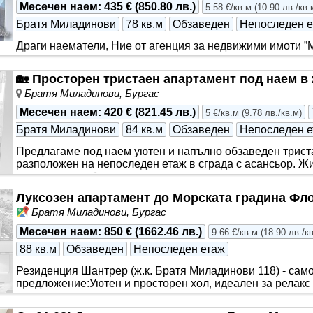
Месечен наем
:
435 €
(
850.80 лв.
)
5.58 €/кв.м
(
10.90 лв./кв.
Братя Миладинови
78 кв.м
Обзаведен
Непоследен е
Драги наематели, Ние от агенция за недвижими имоти ”
удоволствие да ви зарадваме с тази неустоима оферта,
апартамент до Новата поща и БСУ в ж..
🏡 Просторен тристаен апартамент под наем в 
Братя Миладинови, Бургас
Месечен наем
:
420 €
(
821.45 лв.
)
5 €/кв.м
(
9.78 лв./кв.м
)
Братя Миладинови
84 кв.м
Обзаведен
Непоследен е
Предлагаме под наем уютен и напълно обзаведен триста
разположен на непоследен етаж в сграда с асансьор. Ж
готово за незабавно нанасяне...
Луксозен апартамент до Морската градина Фл
Братя Миладинови, Бургас
Месечен наем
:
850 €
(
1662.46 лв.
)
9.66 €/кв.м
(
18.90 лв./к
88 кв.м
Обзаведен
Непоследен етаж
Резиденция Шантрер (ж.к. Братя Миладинови 118) - само
предложение: ​Уютен и просторен хол, идеален за релакс