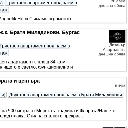
Bulgaria
Тристаен апартамент под наем в
м
)
днешна обява
таж
Magnetik Home’” имаме огромното
 а именно приветлив тристаен
ж.к. Братя Миладинови, Бургас
Дизайър
Тристаен апартамент под наем в
Апартмънтс
таж
днешна обява
ен апартамент с площ 84 кв.м,
илището е светло, функционално и
ората и центъра
вчера
Двустаен апартамент под наем в Братя Миладинови
в.м
)
 на 500 метра от Морската градина и Флората! ​Нашето
 след плажа. Стилна спалня с прекрас..