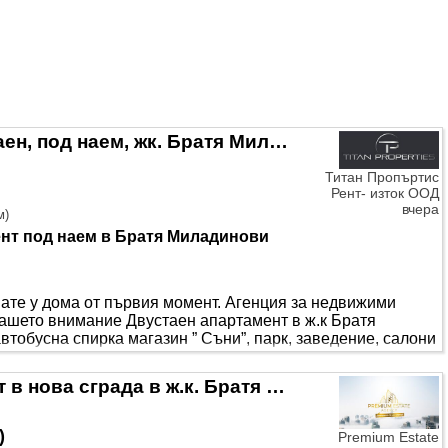
о домакинство. ”С нас, вашето търсене на имот завършва
да ни потърсит..
Подходящ за студенти! Двустаен, под наем, жк. Братя Миладинови
Титан Пропъртис
Рент- изток ООД
вчера
м
)
нт под наем в Братя Миладинови
вате у дома от първия момент. Агенция за недвижими
ашето внимание Двустаен апартамент в ж.к Братя
втобусна спирка магазин ” Съни”, парк, заведение, салони
одно разстояние от БСУ и ул ” Александровска”. Ситуиран
щ 74 кв.м, разгърната в следното разпределение: входно
Луксозен двустаен апартамент в нова сграда в ж.к. Братя Миладинови. Опция за подземно паркомясто
ага напълно обзаведе..
)
Premium Estate