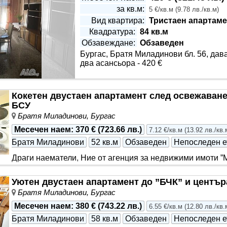
за кв.м:
5 €/кв.м
(
9.78 лв./кв.м
)
Вид квартира:
Тристаен апартаме
Квадратура:
84 кв.м
Обзавеждане:
Обзаведен
Бургас, Братя Миладинови бл. 56, дава
Етаж:
Непоследен етаж
два асансьора - 420 €
Кокетен двустаен апартамент след освежаван
БСУ
Братя Миладинови, Бургас
Месечен наем
:
370 €
(
723.66 лв.
)
7.12 €/кв.м
(
13.92 лв./кв.
Братя Миладинови
52 кв.м
Обзаведен
Непоследен е
Драги наематели, Ние от агенция за недвижими имоти ”
удоволствие да ви зарадваме с тази неустоима оферта,
след освежаване до у-ще Бр..
Уютен двустаен апартамент до ”БЧК” и център
Братя Миладинови, Бургас
Месечен наем
:
380 €
(
743.22 лв.
)
6.55 €/кв.м
(
12.80 лв./кв.
Братя Миладинови
58 кв.м
Обзаведен
Непоследен е