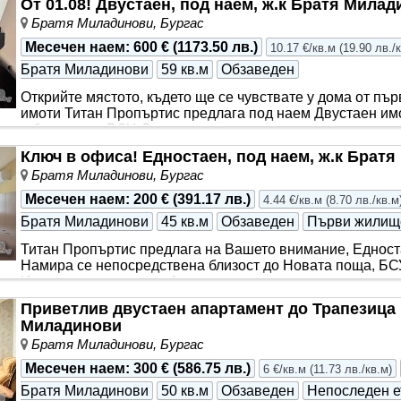
От 01.08! Двустаен, под наем, ж.к Братя Мила
Братя Миладинови, Бургас
Месечен наем
:
600 €
(
1173.50 лв.
)
10.17 €/кв.м
(
19.90 лв./
Братя Миладинови
59 кв.м
Обзаведен
Открийте мястото, където ще се чувствате у дома от пъ
имоти Титан Пропъртис предлага под наем Двустаен им
в близост до БСУ, Д..
Ключ в офиса! Едностаен, под наем, ж.к Брат
Братя Миладинови, Бургас
Месечен наем
:
200 €
(
391.17 лв.
)
4.44 €/кв.м
(
8.70 лв./кв.м
Братя Миладинови
45 кв.м
Обзаведен
Първи жилищ
Титан Пропъртис предлага на Вашето внимание, Едност
Намира се непосредствена близост до Новата поща, БСУ
Имотът е ситуиран на 1-ви жи..
Приветлив двустаен апартамент до Трапезица и
Миладинови
Братя Миладинови, Бургас
Месечен наем
:
300 €
(
586.75 лв.
)
6 €/кв.м
(
11.73 лв./кв.м
)
Братя Миладинови
50 кв.м
Обзаведен
Непоследен е