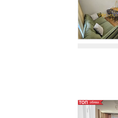
техника, възможно 
на ”Daikin”, клима