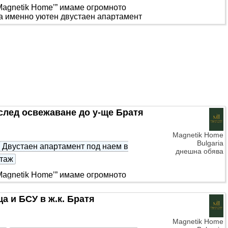
Magnetik Home’” имаме огромното
 а именно уютен двустаен апартамент
 след освежаване до у-ще Братя
Magnetik Home
Bulgaria
Двустаен апартамент под наем в
днешна обява
таж
Magnetik Home’” имаме огромното
 а именно кокетен двустаен апартамент
а и БСУ в ж.к. Братя
Magnetik Home