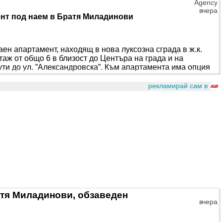
Agency
вчера
нт под наем в Братя Миладинови
аен апартамент, находящ в нова луксозна сграда в ж.к.
аж от общо 6 в близост до Центъра на града и на
ти до ул. ”Александровска”. Към апартамента има опция
ещу 50 евро. Имотът е обзаведен с най-висок клас
бел. Отоплението е със най-иновативната сплит система
рекламирай сам в
но енергоспестяващи. Изложението на апартамента е ..
атя Миладинови, обзаведен
вчера