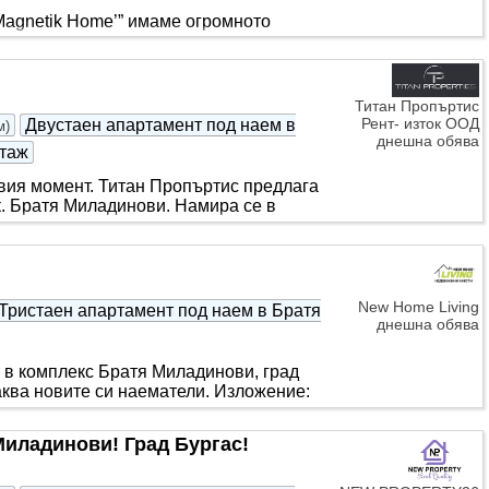
Magnetik Home’” имаме огромното
 а именно приветлив двустаен
Титан Пропъртис
Рент- изток ООД
Двустаен апартамент под наем в
м
)
днешна обява
таж
рвия момент. Титан Пропъртис предлага
. Братя Миладинови. Намира се в
New Home Living
Тристаен апартамент под наем в Братя
днешна обява
в комплекс Братя Миладинови, град
ква новите си наематели. Изложение:
Миладинови! Град Бургас!