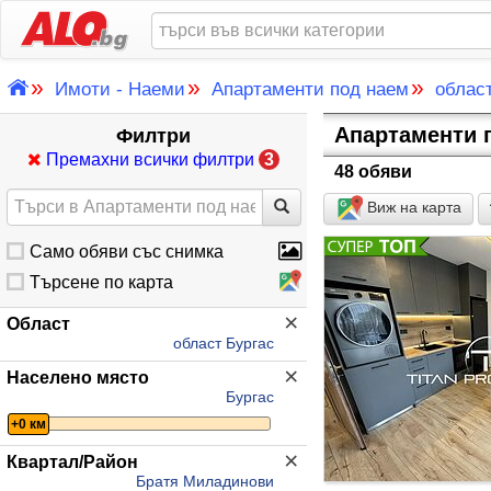
»
»
»
Имоти - Наеми
Апартаменти под наем
облас
Апартаменти п
Филтри
Премахни всички филтри
3
48 обяви
Виж на карта
Само обяви със снимка
Търсене по карта
×
Област
област Бургас
×
Населено място
Бургас
+0 км
×
Квартал/Район
Братя Миладинови