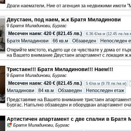
Драги наематели, Ние от агенция за недвижими имоти ”
удоволствие да ви зарадваме с тази неустоима оферта,
апартамент до Трапезица и Елкабел в..
Двустаен, под наем, ж.к Братя Миладинови
Братя Миладинови, Бургас
Месечен наем
:
420 €
(
821.45 лв.
)
6.36 €/кв.м
(
12.45 лв./кв.
Братя Миладинови
66 кв.м
Обзаведен
Непоследен е
Открийте мястото, където ще се чувствате у дома от пъ
на Вашето внимание Двустаен апартамент с локация ж.к
непосредствена бл..
Тристаен!!! Братя Миладинови!!! Наем!!!
Братя Миладинови, Бургас
Месечен наем
:
420 €
(
821.45 лв.
)
5 €/кв.м
(
9.78 лв./кв.м
)
Миладинови
84 кв.м
Обзаведен
Непоследен етаж
Представяме на Вашето внимание тристаен апартамент 
Бургас. Напълно обзаведен и оборудван апартамент оча
югозапад - североиз..
Артистичен апартамент с две спални в Братя 
Братя Миладинови, Бургас