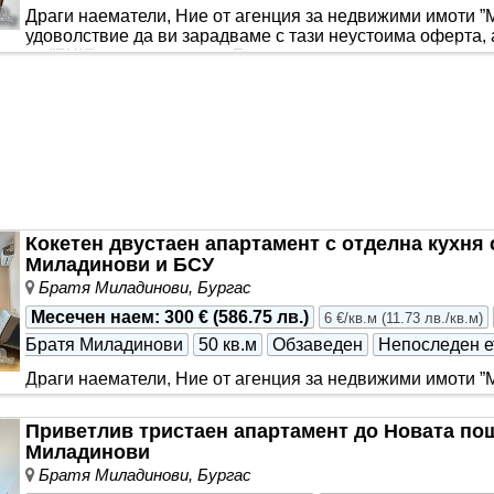
Драги наематели, Ние от агенция за недвижими имоти ”
удоволствие да ви зарадваме с тази неустоима оферта,
до ”БЧК” и центъра в ж.к. Бр..
Кокетен двустаен апартамент с отделна кухня
Миладинови и БСУ
Братя Миладинови, Бургас
Месечен наем
:
300 €
(
586.75 лв.
)
6 €/кв.м
(
11.73 лв./кв.м
)
Братя Миладинови
50 кв.м
Обзаведен
Непоследен е
Драги наематели, Ние от агенция за недвижими имоти ”
удоволствие да ви зарадваме с тази неустоима оферта,
с отделна кухня след освеж..
Приветлив тристаен апартамент до Новата пощ
Миладинови
Братя Миладинови, Бургас