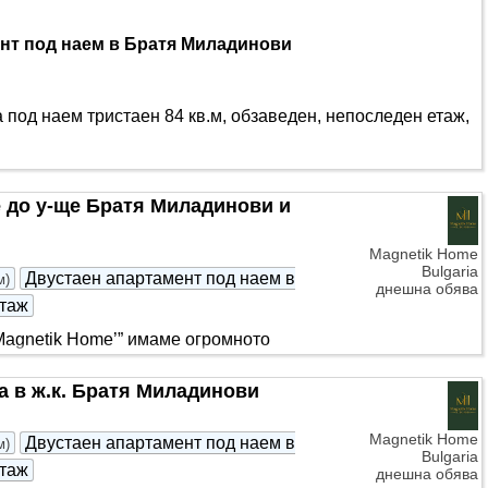
нт под наем в Братя Миладинови
 под наем тристаен 84 кв.м, обзаведен, непоследен етаж,
е до у-ще Братя Миладинови и
Magnetik Home
Bulgaria
Двустаен апартамент под наем в
м
)
днешна обява
таж
Magnetik Home’” имаме огромното
 а именно кокетен двустаен апартамент
а в ж.к. Братя Миладинови
Magnetik Home
Двустаен апартамент под наем в
м
)
Bulgaria
таж
днешна обява