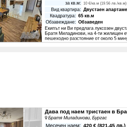
за кв.м:
10 €/кв.м
(
19.56 лв./кв.м
)
Вид квартира:
Двустаен апартаме
Квадратура:
65 кв.м
Обзавеждане:
Обзаведен
Екипът ни Ви предлага луксозен двуст
Етаж:
Непоследен етаж
Братя Миладинови, на 4-ти жилищен ет
пешеходно разстояние от около 5 мину
за наемане на подземно паркомясто ср
най качествени настилки и материали и комфортна мека ме
тиците са безшумни с антибактериални филтри и изключител
Дава под наем тристаен в Бр
Братя Миладинови, Бургас
Месечен наем:
420 €
(
821.45 лв.
)