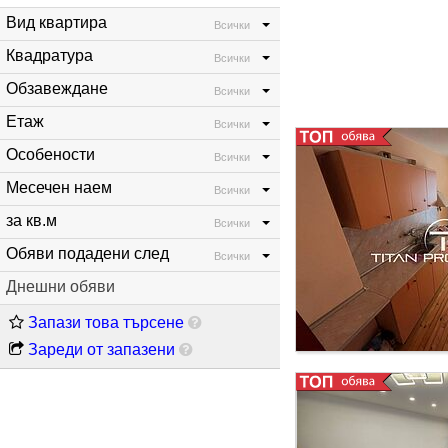
голяма тераса. Жил
Вид квартира
Всички
с усмивка. ” За огл
Квадратура
Всички
Обзавеждане
Всички
Етаж
Всички
Особености
Всички
Месечен наем
Всички
за кв.м
Всички
Обяви подадени след
Всички
Днешни обяви
Запази това търсене
Зареди от запазени
е на 4-ти жилищен 
антре, хол с бокс к