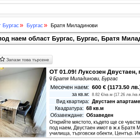
»
»
т Бургас
Бургас
Братя Миладинови
од наем област Бургас, Бургас, Братя Мил
Запази това търсене
Братя Миладинови, Бургас
Месечен наем:
600 €
(
1173.50 лв.
за кв.м:
8.82 €/кв.м
(
17.26 лв./кв.
Вид квартира:
Двустаен апартаме
Квадратура:
68 кв.м
Обзавеждане:
Обзаведен
Открийте мястото, където ще се чувст
Етаж:
Непоследен етаж
под наем, Двустаен имот в ж.к Братя 
училища, търговски обекти, Център. И
площ 68кв.м разгърнато в следното раз