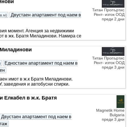
динови
Титан Пропъртис
Рент- изток ООД
Двустаен апартамент под наем в
кв.м
)
преди 2 дни
рвия момент. Агенция за недвижими
от в жк. Братя Миладинови. Намира се
я Миладинови
Титан Пропъртис
Рент- изток ООД
Едностаен апартамент под наем в
)
преди 3 дни
ен
аен имот в ж.к Братя Миладинови.
, заведения и автобусни спирки.
 Елкабел в ж.к. Братя
Magnetik Home
Bulgaria
Двустаен апартамент под наем в
преди 3 дни
таж