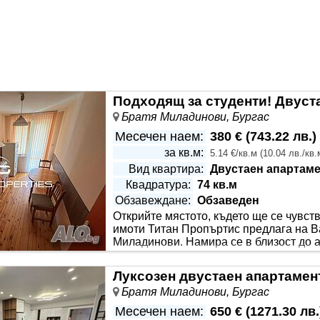
ището се предлага обзаведено с всичко необходимо за едн
ед на това и други атрактивни предложения, не се колебайте 
Братя Миладинови, Бургас
Месечен наем:
380 €
(
743.22 лв.
)
за кв.м:
5.14 €/кв.м
(
10.04 лв./кв.
Вид квартира:
Двустаен апартаме
Квадратура:
74 кв.м
Обзавеждане:
Обзаведен
Открийте мястото, където ще се чувст
Етаж:
Непоследен етаж
имоти Титан Пропъртис предлага на В
Миладинови. Намира се в близост до а
за красота, банка, пекарна и на пешех
етаж от общо 8 с асансьор. Имота разполага с жилищна пло
ухня, спалня, баня с тоалетна и тераса. Жилището се предл
Братя Миладинови, Бургас
Месечен наем:
650 €
(
1271.30 лв.