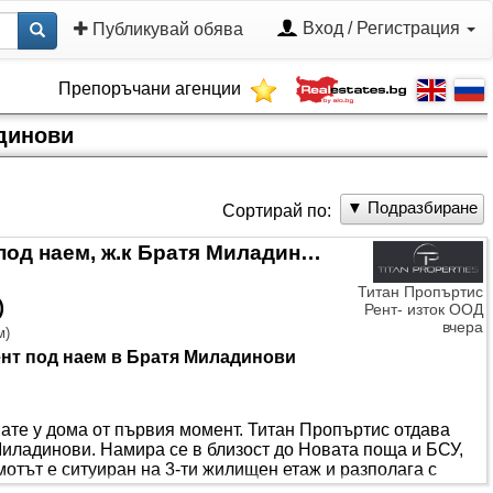
Вход / Регистрация
Публикувай обява
Препоръчани агенции
адинови
▼ Подразбиране
Сортирай по:
ОТ 01.09! Луксозен Двустаен, под наем, ж.к Братя Миладинови
Титан Пропъртис
)
Рент- изток ООД
вчера
м
)
нт под наем в Братя Миладинови
вате у дома от първия момент. Титан Пропъртис отдава
Миладинови. Намира се в близост до Новата поща и БСУ,
мотът е ситуиран на 3-ти жилищен етаж и разполага с
пределение: хол с бокс кухня, спалня, баня с тоалетна,