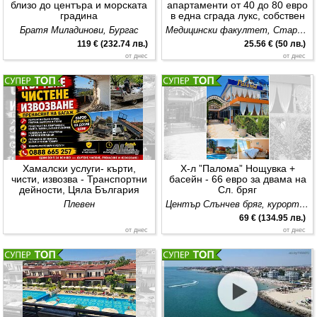
близо до центъра и морската
апартаменти от 40 до 80 евро
градина
в една сграда лукс, собствен
паркинг цени
Братя Миладинови, Бургас
Медицински факултет, Стара Загора
119 € (232.74 лв.)
25.56 € (50 лв.)
от днес
от днес
Хамалски услуги- кърти,
Х-л ”Палома” Нощувка +
чисти, извозва - Транспортни
басейн - 66 евро за двама на
дейности, Цяла България
Сл. бряг
Плевен
Център Слънчев бряг, курорт Слънчев бряг
69 € (134.95 лв.)
от днес
от днес