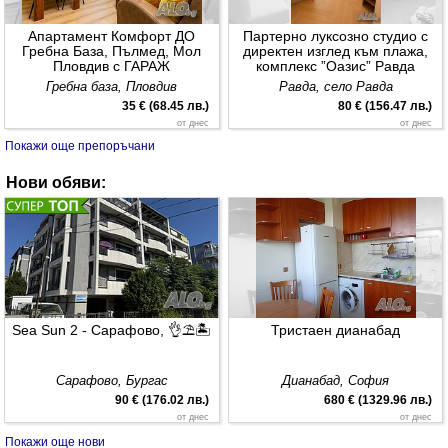
Апартамент Комфорт ДО
Партерно луксозно студио с
Гребна База, Пълмед, Мол
директен изглед към плажа,
Пловдив с ГАРАЖ
комплекс ”Оазис” Равда
Гребна база, Пловдив
Равда, село Равда
35 € (68.45 лв.)
80 € (156.47 лв.)
от днес
от днес
Покажи още препоръчани
Нови обяви:
Sea Sun 2 - Сарафово, 👌⛱️🏝️
Апартаменти под наем първа
линия море
Sea Sun 2 - Сарафово, 👌⛱️🏝️
Тристаен дианабад
Сарафово, Бургас
южен плаж, град Поморие
90 € (176.02 лв.)
75 € (146.70 лв.)
от днес
от днес
Сарафово, Бургас
Дианабад, София
90 € (176.02 лв.)
680 € (1329.96 лв.)
от днес
от днес
Покажи още нови