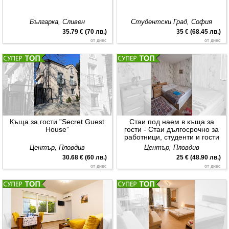
Българка, Сливен
Студентски Град, София
35.79 € (70 лв.)
35 € (68.45 лв.)
от днес
от днес
Къща за гости ”Secret Guest
Стаи под наем в къща за
House”
гости - Стаи дългосрочно за
работници, студенти и гости
на Пловдив.
Център, Пловдив
Център, Пловдив
30.68 € (60 лв.)
25 € (48.90 лв.)
от днес
от днес