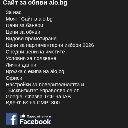
Сайт за обяви alo.bg
от днес
от днес
За нас
Моят "Сайт в alo.bg"
Цени за банери
Цени за обяви
Отдава се под наем чисто
ХАМАЛИ Хамалски и
Видове промотиране
нов, напълно оборудван
транспортни услуги Бургас,
стоматологичен кабинет до
превоз на мебели,
Цени за парламентарни избори 2026
метростанция „Красно село“
преместване, ИЗХВЪРЛЯНЕ
С паркинг и пералня за
Търся под наем помещение
Красно Село, София
Бургас
Средни цени на имотите
НА СТАРИ МЕБЕЛИ
нощувки
за скара
700 € (1369.08 лв.)
Условия за ползване
от днес
от днес
село Равда
София
Лични данни
50 € (97.80 лв.)
Връзка с екипa на alo.bg
от днес
от днес
Офиси
Настройки за поверителността и
„бисквитките“ Управлява се от
Google. Спазва TCF на IAB.
Идент. № на CMP: 300
Хамалски Услуги
ХАМАЛИ, Хамалски и
транспортни услуги за Бургас,
Преместване Бургас,
изхвърляне на стари мебели
Бургас
Бургас