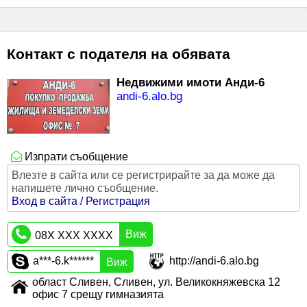
Контакт с подателя на обявата
Недвижими имоти Анди-6
andi-6.alo.bg
Изпрати съобщение
Влезте в сайта или се регистрирайте за да може да
напишете лично съобщение.
Вход в сайта / Регистрация
Виж
08X XXX XXXX
a***-6.k******
http://andi-6.alo.bg
Виж
област Сливен, Сливен, ул. Великокняжевска 12
офис 7 срещу гимназията