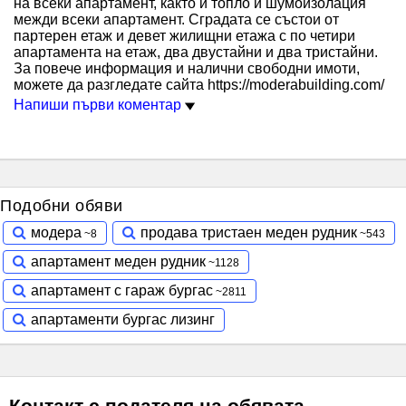
на всеки апартамент, както и топло и шумоизолация
межди всеки апартамент. Сградата се състои от
партерен етаж и девет жилищни етажа с по четири
апартамента на етаж, два двустайни и два тристайни.
За повече информация и налични свободни имоти,
можете да разгледате сайта https://moderabuilding.com/
Напиши първи коментар
Подобни обяви
модера
продава тристаен меден рудник
апартамент меден рудник
апартамент с гараж бургас
апартаменти бургас лизинг
Контакт с подателя на обявата