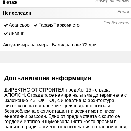
Номер на етажа
8 етаж
Етаж
Непоследен
Особености
Асансьор
Гараж/Паркомясто
Лизинг
Актуализирана вчера
.
Валидна още 72 дни
.
Допълнителна информация
ДИРЕКТНО ОТ СТРОИТЕЛ пред Акт 15 - сграда
АПОЛОН. Сградата се намира на ъгъла до терминала с
изложение ИЗТОК - ЮГ, с иновативна архитектура,
висок клас на изпълнение, целящ дългосрочна и
безпроблемна експлоатация на всеки имот с ниски
енергийни разходи. Едно от предимствата с които се
гордеем е топло и шумоизолацията която правим в
нашите сгради, а имено топлоизолация по тавани и под