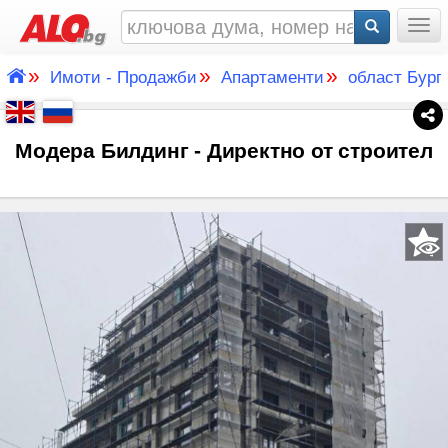
Togg
»
»
»
Имоти - Продажби
Апартаменти
област Бург
Модера Билдинг - Директно от строител