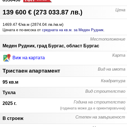
Цена
139 600 €
(
273 033.87 лв.
)
1469.47 €/кв.м
(
2874.04 лв./кв.м
)
Цената е по-висока от
средната на кв.м. за Меден Рудник
.
Местоположение
Меден Рудник, град Бургас, област Бургас
Карта
Виж на картата
Вид на имота
Тристаен апартамент
Квадратура
95 кв.м
Вид строителство
Тухла
Година на строителство
2025 г.
(годината може да е ориентировъчна)
Степен на завършеност
В строеж