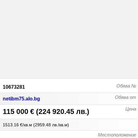
Обява №
10673281
Обява от
netibm75.alo.bg
Цена
115 000 €
(
224 920.45 лв.
)
1513.16 €/кв.м
(
2959.48 лв./кв.м
)
Местоположение