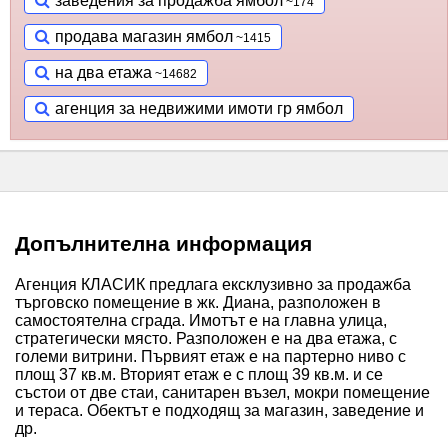
заведения за продажба ямбол
продава магазин ямбол
на два етажа
агенция за недвижими имоти гр ямбол
Допълнителна информация
Агенция КЛАСИК предлага ексклузивно за продажба
търговско помещение в жк. Диана, разположен в
самостоятелна сграда. Имотът е на главна улица,
стратегически място. Разположен е на два етажа, с
големи витрини. Първият етаж е на партерно ниво с
площ 37 кв.м. Вторият етаж е с площ 39 кв.м. и се
състои от две стаи, санитарен възел, мокри помещение
и тераса. Обектът е подходящ за магазин, заведение и
др.