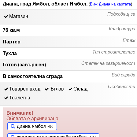
Диана, град Ямбол, област Ямбол,
(
Виж Диана на картата
)
Подходящ за
Магазин
Квадратура
76 кв.м
Етаж
Партер
Тип строителство
Тухла
Степен на завършеност
Готов (завършен)
Вид сграда
В самостоятелна сграда
Особености
Товарен вход
Ъглов
Склад
Тоалетна
Внимание!
Обявата е архивирана.
диана ямбол