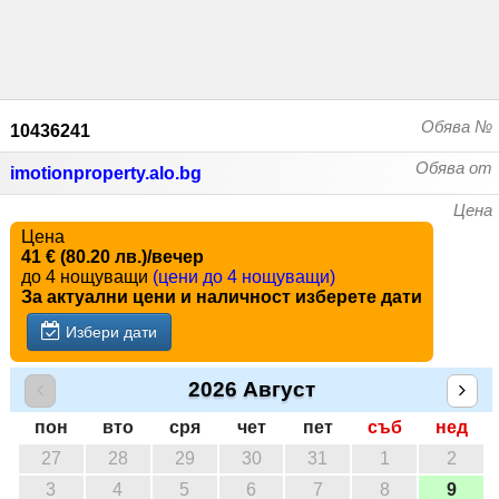
Обява №
10436241
Обява от
imotionproperty.alo.bg
Цена
Цена
41 € (80.20 лв.)/вечер
до 4 нощуващи
(цени до 4 нощуващи)
За актуални цени и наличност изберете дати
Избери дати
2026 Август
пон
вто
сря
чет
пет
съб
нед
27
28
29
30
31
1
2
3
4
5
6
7
8
9