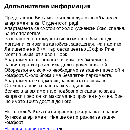
Допълнителна информация
Представяме Ви самостоятелен луксозно обзаведен
апартамент в кв. Студентски град!
Апартамента се състои от хол с кухненски бокс, спалня,
баня с тоалетна!
Разположен на комуникативно място в близост до
магазини, спирки на автобуси, заведения, Фантастико.
Летището е на 8 км, търговски център „София Ринг
Мол“ на 500м, от Ловен Парк
Апартамента разполага с всичко необходимо за
вашият краткосрочен или дългосрочен престой.
Оборудван е с всичко необходимо за вашият престой и
комфорт. Около блока има безплатни паркоместа.
Апартамента е подходящ за вашата почивка в
Столицата или за вашата командировка.
Всичко в апартамента е подбрано специално за да
направи престоя ви максимално приятен и уютен. Вие
ще имате 100% достъп до него.
Не се колебайте а си направете резервация в нашия
бутиков апартамент. Ние ще се погрижим за вашия
комфорт!!!
Напиши първи коментар