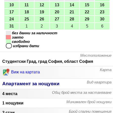
10
11
12
13
14
15
16
17
18
19
20
21
22
23
24
25
26
27
28
29
30
31
1
2
3
4
5
6
без данни за наличност
заето
свободно
избрани дати
Местоположение
Студентски Град, град София, област София
Карта
Виж на картата
Вид квартира
Апартамент за нощувки
Общ брой места за настаняване
4 места
Минимален брой нощувки
1 нощувки
Брой спални помещения
2 стаи