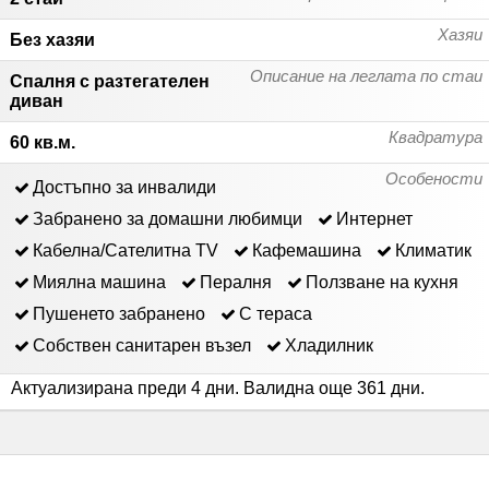
Хазяи
Без хазяи
Описание на леглата по стаи
Спалня с разтегателен
диван
Квадратура
60 кв.м.
Особености
Достъпно за инвалиди
Забранено за домашни любимци
Интернет
Кабелна/Сателитна ТV
Кафемашина
Климатик
Миялна машина
Пералня
Ползване на кухня
Пушенето забранено
С тераса
Собствен санитарен възел
Хладилник
Актуализирана преди 4 дни
.
Валидна още 361 дни
.