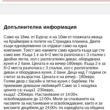
Допълнителна информация
Само на 18км. от Бургас и на 10км от плажната ивица
на Крайморие в полите на Странджа планина. Двете
къщи едновременно се отдават само на една
компания. Тоест ако наемете само едната къща ще сте
само вие. Къща 1 е за 6+2 места разполага с 3 спални с
двойни легла, хол с разтегателен диван, оборудвана
кухня и 2 бани. Цената е на вечер-180евро. Къща 2 е за
6+2 места разполага с 3 спални, хол с разтегателен
диван и оборудвана кухня, 2 бани. Деца над 7 години се
считат за възрастни. Цената е на вечер - 180евро.
Голям двор с басейн и лятна кухня с барбекю. Не
приемаме домашни любимци!!! Само за 1 нощувка
цените са: къща1 -230евро,
къща2 -230евро. Настаняване от 14:00ч.
освобождаване до 12:00ч. Моля за спазването на
часовете за настаняване и освобождаване, както и за
високите децибели до 24:00ч. по наредбата на община