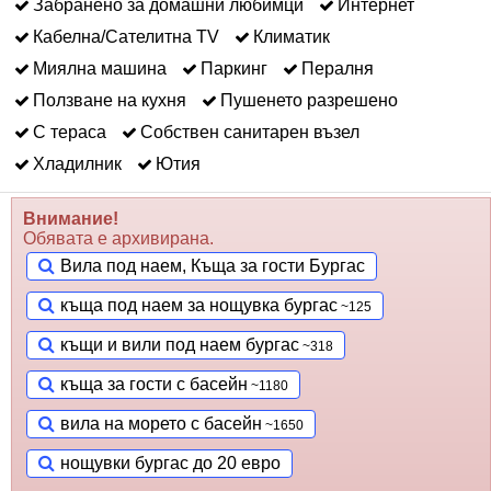
Забранено за домашни любимци
Интернет
Кабелна/Сателитна ТV
Климатик
Миялна машина
Паркинг
Пералня
Ползване на кухня
Пушенето разрешено
С тераса
Собствен санитарен възел
Хладилник
Ютия
Внимание!
Обявата е архивирана.
Вила под наем, Къща за гости Бургас
къща под наем за нощувка бургас
къщи и вили под наем бургас
къща за гости с басейн
вила на морето с басейн
нощувки бургас до 20 евро