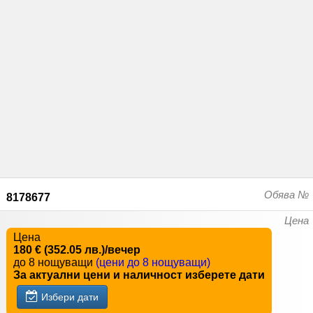
Обява №
8178677
Цена
Цена
180 € (352.05 лв.)/вечер
до 8 нощуващи
(цени до 8 нощуващи)
За актуални цени и наличност изберете дати
Избери дати