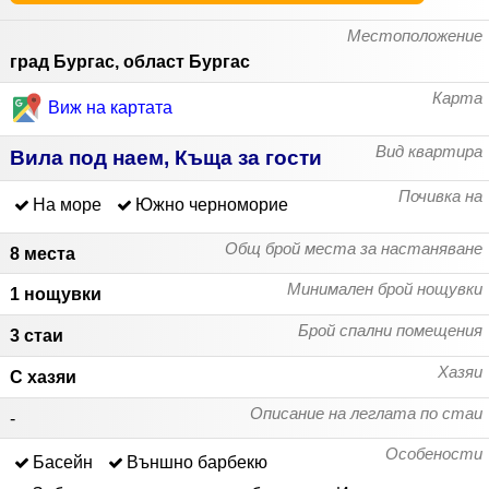
Местоположение
град Бургас, област Бургас
Карта
Виж на картата
Вид квартира
Вила под наем, Къща за гости
Почивка на
На море
Южно черноморие
Общ брой места за настаняване
8 места
Минимален брой нощувки
1 нощувки
Брой спални помещения
3 стаи
Хазяи
С хазяи
Описание на леглата по стаи
-
Особености
Басейн
Външно барбекю