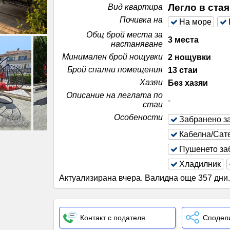
Легло в ста
Вид квартира
Почивка на
На море
Общ брой места за
3 места
настаняване
Минимален брой нощувки
2 нощувки
Брой спални помещения
13 стаи
Хазяи
Без хазяи
Описание на леглата по
-
стаи
Особености
Забранено з
Кабелна/Сат
Пушенето за
Хладилник
Актуализирана вчера
.
Валидна още 357 дни
Контакт с подателя
Сподел