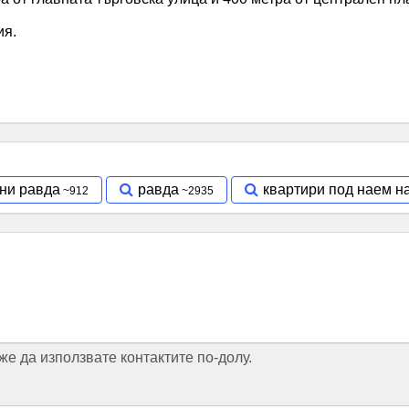
ия.
ини равда
равда
квартири под наем н
е да използвате контактите по-долу.