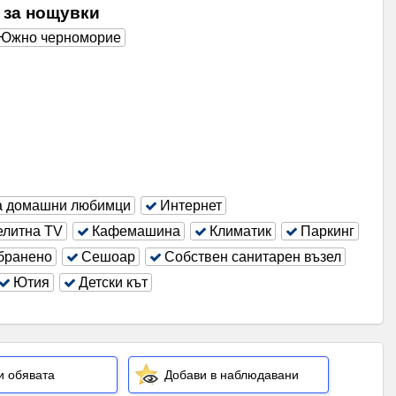
я за нощувки
Южно черноморие
а домашни любимци
Интернет
елитна ТV
Кафемашина
Климатик
Паркинг
бранено
Сешоар
Собствен санитарен възел
Ютия
Детски кът
.
и обявата
Добави в наблюдавани