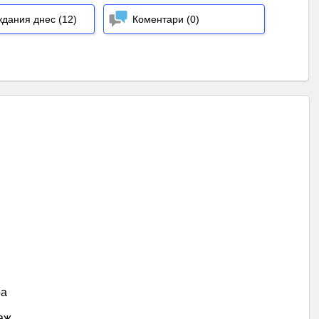
дания днес (12)
Коментари (0)
ра
аж.