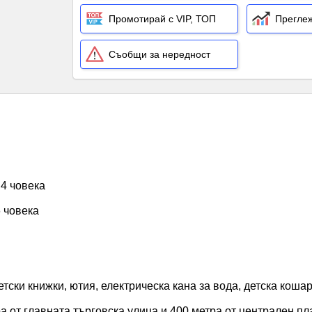
Промотирай с VIP, ТОП
Преглеж
Съобщи за нередност
 4 човека
6 човека
 детски книжки, ютия, електрическа кана за вода, детска коша
а от главната търговска улица и 400 метра от централен пл