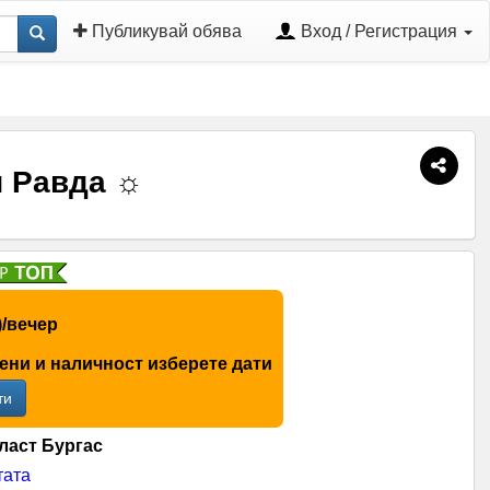
Публикувай обява
Вход / Регистрация
и Равда ☼
.)/вечер
цени и наличност изберете дати
ти
ласт Бургас
тата