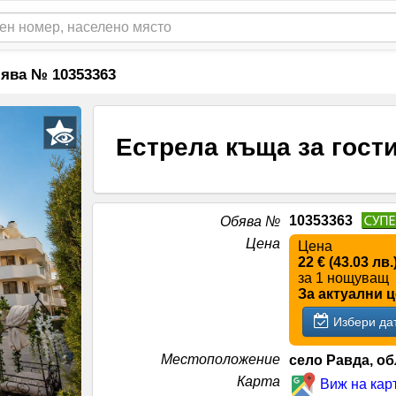
ява № 10353363
Естрела къща за гост
10353363
Обява №
Цена
Цена
22 € (43.03 лв
за 1 нощуващ
За актуални 
Избери да
Местоположение
село Равда, об
Карта
Виж на кар