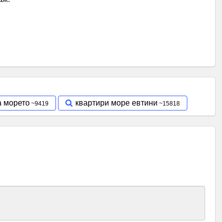
а морето
квартири море евтини