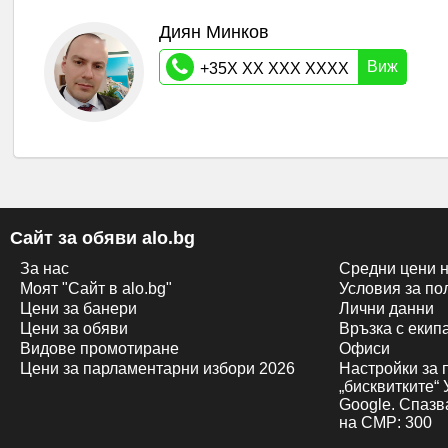
Диян Минков
Виж
+35X XX XXX XXXX
Сайт за обяви alo.bg
За нас
Средни цени н
Моят "Сайт в alo.bg"
Условия за по
Цени за банери
Лични данни
Цени за обяви
Връзка с екипa
Видове промотиране
Офиси
Цени за парламентарни избори 2026
Настройки за 
„бисквитките“
Google. Спазв
на CMP: 300