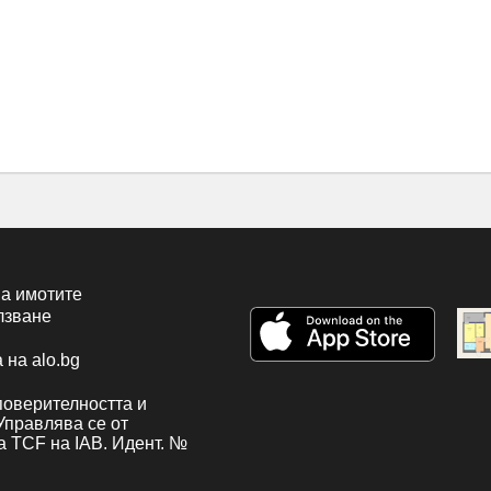
а имотите
лзване
 на alo.bg
поверителността и
 Управлява се от
а TCF на IAB. Идент. №