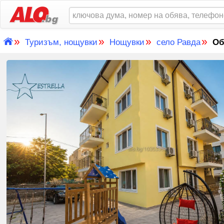
»
»
»
»
Туризъм, нощувки
Нощувки
село Равда
Об