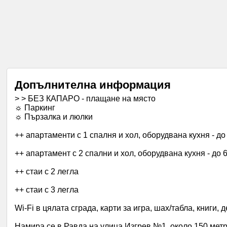
Допълнителна информация
> > БЕЗ КАПАРО - плащане на място
☼ Паркинг
☼ Пързалка и люлки
++ апартаменти с 1 спалня и хол, оборудвана кухня - до
++ апартамент с 2 спални и хол, оборудвана кухня - до 
++ стаи с 2 легла
++ стаи с 3 легла
Wi-Fi в цялата сграда, карти за игра, шах/табла, книги,
Намира се в Равда на улица Изгрев №1, около 150 метр