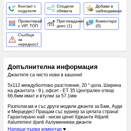
Контакт с
Сподели
Добави в
подателя
обявата
наблюдавани
Промотирай
Преглеждания
Коментари
с VIP, ТОП
днес (1)
(0)
Съобщи
за
нередност
Допълнителна информация
Джантите са чисто нови в кашони!
5x112 междуболтово разстояние, 20 “ цола. Ширина
на джантата - 9 j, офсет - ЕТ 35 Централен отвор
66.6мм имат и втулки за 57.1мм
Разполагам и със други модели джанти за Бмв, Ауди
и Мерцедес! Пращам със куриер за цялата страна!
Гарантирано най - ниски цени! #джанти #djanti
#aluminievi djanti #алуминиеви джанти
Напиши първи коментар