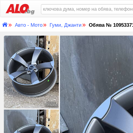
»
»
»
Авто - Мото
Гуми, Джанти
Обява № 1095337