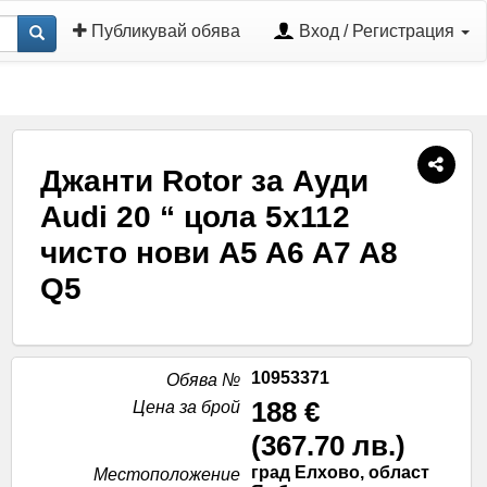
Публикувай обява
Вход / Регистрация
Джанти Rotor за Ауди
Audi 20 “ цола 5х112
чисто нови A5 A6 A7 A8
Q5
10953371
Обява №
188 €
Цена за брой
(
367.70 лв.
)
град Елхово, област
Местоположение