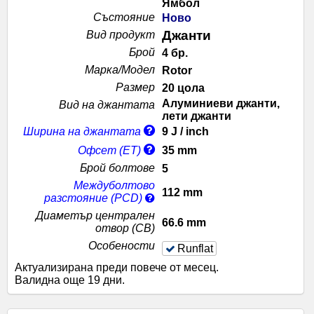
Ямбол
Състояние
Ново
Джанти
Вид продукт
Брой
4 бр.
Марка/Moдел
Rotor
Размер
20 цола
Алуминиеви джанти,
Вид на джантата
лети джанти
Ширина на джантата
9 J / inch
Офсет (ET)
35 mm
Брой болтове
5
Междуболтово
112 mm
разстояние (PCD)
Диаметър централен
66.6 mm
отвор (CB)
Особености
Runflat
Актуализирана преди повече от месец
.
Валидна още 19 дни
.