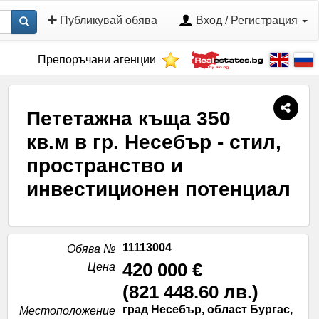
Публикувай обява
Вход / Регистрация
Препоръчани агенции
Пететажна къща 350
кв.м в гр. Несебър - стил,
пространство и
инвестиционен потенциал
11113004
Обява №
420 000 €
Цена
(
821 448.60 лв.
)
град Несебър, област Бургас,
Местоположение