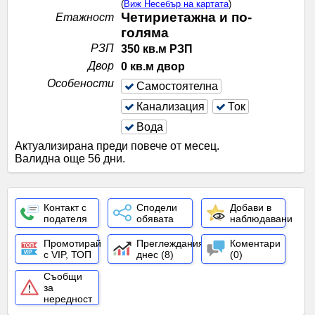
(
Виж Несебър на картата
)
Четириетажна и по-
Етажност
голяма
РЗП
350 кв.м РЗП
Двор
0 кв.м двор
Особености
Самостоятелна
Канализация
Ток
Вода
Актуализирана преди повече от месец
.
Валидна още 56 дни
.
Контакт с
Сподели
Добави в
подателя
обявата
наблюдавани
Промотирай
Преглеждания
Коментари
с VIP, ТОП
днес (8)
(0)
Съобщи
за
нередност