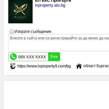
ЕЛ ЕКС Пропърти
lxproperty.alo.bg
Изпрати съобщение
Влезте в сайта или се регистрирайте за да може да 
Виж
08X XXX XXXX
област Бургас
https://www.lxproperty9.com/bg