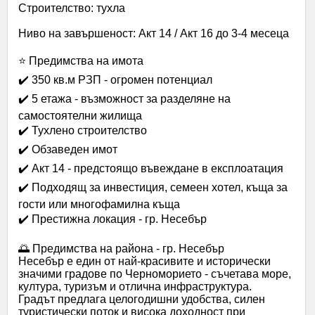
Строителство: тухла
Ниво на завършеност: Акт 14 / Акт 16 до 3-4 месеца
⭐ Предимства на имота
✔️ 350 кв.м РЗП - огромен потенциал
✔️ 5 етажа - възможност за разделяне на
самостоятелни жилища
✔️ Тухлено строителство
✔️ Обзаведен имот
✔️ Акт 14 - предстоящо въвеждане в експлоатация
✔️ Подходящ за инвестиция, семеен хотел, къща за
гости или многофамилна къща
✔️ Престижна локация - гр. Несебър
🌅 Предимства на района - гр. Несебър
Несебър е един от най‑красивите и исторически
значими градове по Черноморието - съчетава море,
култура, туризъм и отлична инфраструктура.
Градът предлага целогодишни удобства, силен
туристически поток и висока доходност при