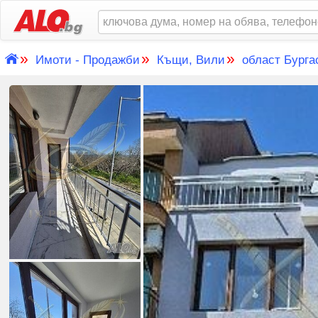
»
»
»
Имоти - Продажби
Къщи, Вили
област Бурга