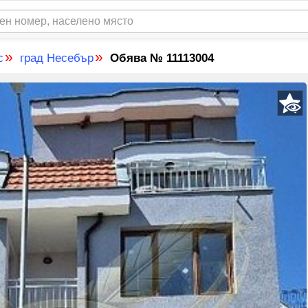
»
»
с
град Несебър
Обява № 11113004