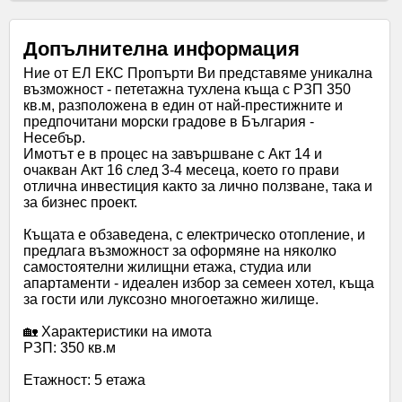
Допълнителна информация
Ние от ЕЛ ЕКС Пропърти Ви представяме уникална
възможност - пететажна тухлена къща с РЗП 350
кв.м, разположена в един от най‑престижните и
предпочитани морски градове в България -
Несебър.
Имотът е в процес на завършване с Акт 14 и
очакван Акт 16 след 3-4 месеца, което го прави
отлична инвестиция както за лично ползване, така и
за бизнес проект.
Къщата е обзаведена, с електрическо отопление, и
предлага възможност за оформяне на няколко
самостоятелни жилищни етажа, студиа или
апартаменти - идеален избор за семеен хотел, къща
за гости или луксозно многоетажно жилище.
🏡 Характеристики на имота
РЗП: 350 кв.м
Етажност: 5 етажа