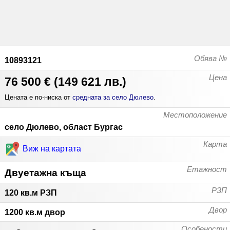
Обява №
10893121
Цена
76 500 €
(
149 621 лв.
)
Цената е по-ниска от
средната за село Дюлево
.
Местоположение
село Дюлево, област Бургас
Карта
Виж на картата
Етажност
Двуетажна къща
РЗП
120 кв.м РЗП
Двор
1200 кв.м двор
Особености