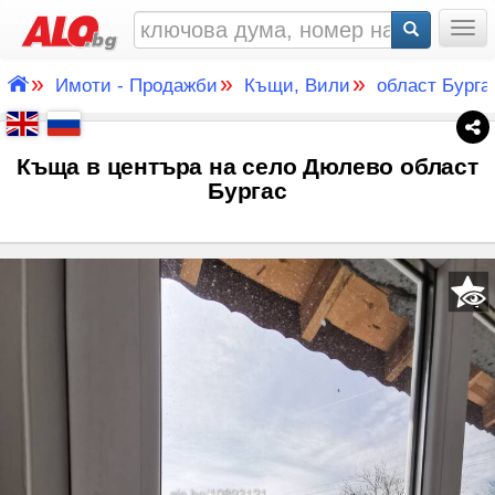
Togg
»
»
»
Имоти - Продажби
Къщи, Вили
област Бурга
Къща в центъра на село Дюлево област
Бургас