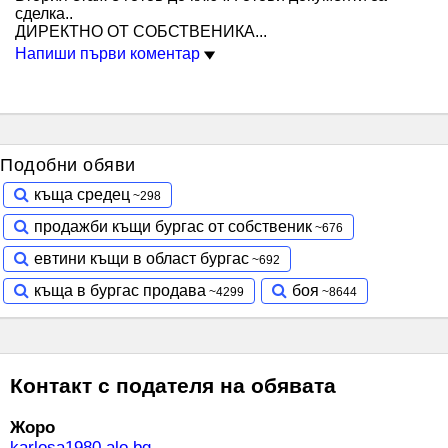
сделка..
ДИРЕКТНО ОТ СОБСТВЕНИКА...
Напиши първи коментар
Подобни обяви
къща средец
продажби къщи бургас от собственик
евтини къщи в област бургас
къща в бургас продава
боя
Контакт с подателя на обявата
Жоро
karlosa1980.alo.bg