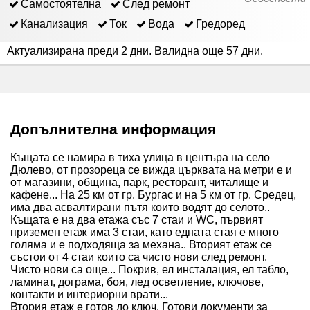
Самостоятелна
След ремонт
Канализация
Ток
Вода
Гредоред
Актуализирана преди 2 дни
.
Валидна още 57 дни
.
Допълнителна информация
Къщата се намира в тиха улица в центъра на село
Дюлево, от прозореца се вижда църквата на метри е и
от магазини, община, парк, ресторант, читалище и
кафене... На 25 км от гр. Бургас и на 5 км от гр. Средец,
има два асвалтирани пътя които водят до селото..
Къщата е на два етажа със 7 стаи и WC, първият
приземен етаж има 3 стаи, като едната стая е много
голяма и е подходяща за механа.. Вторият етаж се
състои от 4 стаи които са чисто нови след ремонт.
Чисто нови са още... Покрив, ел инсталация, ел табло,
ламинат, дограма, боя, лед осветление, ключове,
контакти и интериорни врати...
Втория етаж е готов до ключ. Готови документи за